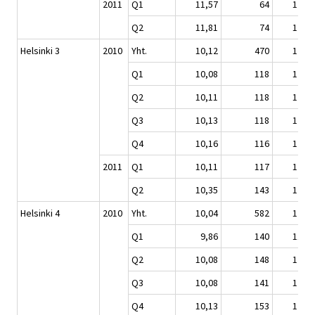
2011
Q1
11,57
64
120,5
Q2
11,81
74
123,0
Helsinki 3
2010
Yht.
10,12
470
121,1
Q1
10,08
118
120,6
Q2
10,11
118
121,0
Q3
10,13
118
121,2
Q4
10,16
116
121,5
2011
Q1
10,11
117
121,0
Q2
10,35
143
123,9
Helsinki 4
2010
Yht.
10,04
582
120,4
Q1
9,86
140
118,3
Q2
10,08
148
120,9
Q3
10,08
141
120,9
Q4
10,13
153
121,5