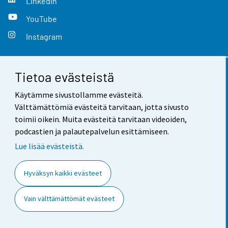
LinkedIn
YouTube
Instagram
Tietoa evästeistä
Yhteystiedot
Käytämme sivustollamme evästeitä.
Palaute
Välttämättömiä evästeitä tarvitaan, jotta sivusto
toimii oikein. Muita evästeitä tarvitaan videoiden,
Käyttöehdot
podcastien ja palautepalvelun esittämiseen.
Tietosuoja
Lue lisää evästeistä.
Saavutettavuus
Hyväksyn kaikki evästeet
Tietoa sivustosta
Vain välttämättömät evästeet
Evästeasetukset