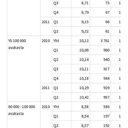
Q3
8,71
73
110,5
Q4
8,79
67
111,6
2011
Q1
9,15
66
116,1
Q2
9,32
61
118,3
Yli 100 000
2010
Yht.
10,12
3 761
119,7
asukasta
Q1
10,06
960
118,9
Q2
10,14
940
119,9
Q3
10,11
917
119,5
Q4
10,18
944
120,4
2011
Q1
10,29
929
121,6
Q2
10,42
957
123,2
60 000 - 100 000
2010
Yht.
8,58
586
116,2
asukasta
Q1
8,54
197
115,7
Q2
8,57
192
116,1