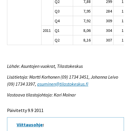
Q2
7,88
299
115,8
Q3
7,95
284
116,8
Q4
7,92
309
116,4
2011
Q1
8,06
304
118,5
Q2
8,16
307
119,9
Lähde: Asuntojen vuokrat, Tilastokeskus
Lisätietoja: Martti Korhonen (09) 1734 3451, Johanna Leivo
(09) 1734 3397,
asuminen@tilastokeskus.fi
Vastaava tilastojohtaja: Kari Molnar
Päivitetty 9.9 2011
Viittausohje
: