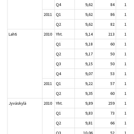
Q4
9,62
84
119,8
2011
Q1
9,62
86
119,8
Q2
9,62
82
119,8
Lahti
2010
Yht.
9,14
213
121,0
Q1
9,18
60
121,5
Q2
9,17
50
121,4
Q3
9,15
50
121,0
Q4
9,07
53
119,9
2011
Q1
9,22
57
122,0
Q2
9,35
60
123,7
Jyväskylä
2010
Yht.
9,89
259
122,5
Q1
9,83
73
121,7
Q2
9,81
66
121,5
Q3
10,06
52
124,6