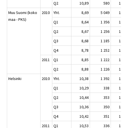
Q2
10,89
580
124,6
Muu Suomi (koko
2010
Yht.
8,69
5 049
117,9
maa - PKS)
Q1
8,64
1 356
117,1
Q2
8,67
1 256
117,6
Q3
8,68
1 185
117,7
Q4
8,78
1 252
119,1
2011
Q1
8,85
1 222
120,0
Q2
8,88
1 226
120,4
Helsinki
2010
Yht.
10,38
1 392
120,5
Q1
10,29
338
119,5
Q2
10,44
353
121,3
Q3
10,36
350
120,3
Q4
10,42
351
121,0
2011
Q1
10,53
336
122,3