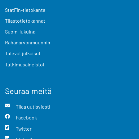
StatFin-tietokanta
Tilastotietokannat
Suomi lukuina
Rahanarvonmuunnin
Tulevat julkaisut
Tutkimusaineistot
Seuraa meitä
Tilaa uutisviesti
Facebook
Twitter