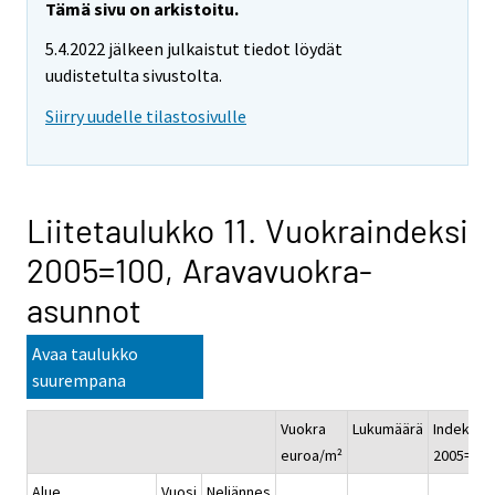
Tämä sivu on arkistoitu.
5.4.2022 jälkeen julkaistut tiedot löydät
uudistetulta sivustolta.
Siirry uudelle tilastosivulle
Liitetaulukko 11. Vuokraindeksi
2005=100, Aravavuokra-
asunnot
Avaa taulukko
suurempana
Vuokra
Lukumäärä
Indeksi
euroa/m²
2005=100
Alue
Vuosi
Neljännes