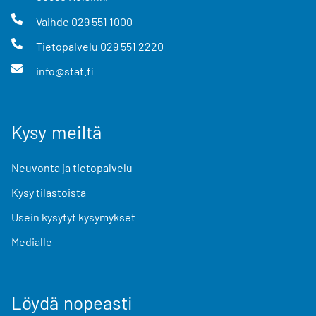
Vaihde
029 551 1000
Tietopalvelu
029 551 2220
info@stat.fi
Kysy meiltä
Neuvonta ja tietopalvelu
Kysy tilastoista
Usein kysytyt kysymykset
Medialle
Löydä nopeasti