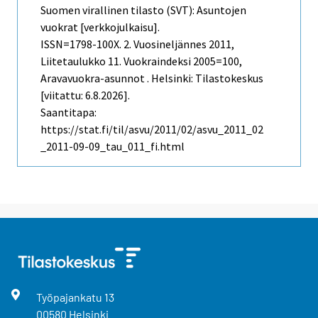
Suomen virallinen tilasto (SVT): Asuntojen
vuokrat [verkkojulkaisu].
ISSN=1798-100X.
2. Vuosineljännes
2011,
Liitetaulukko 11. Vuokraindeksi 2005=100,
Aravavuokra-asunnot . Helsinki: Tilastokeskus
[viitattu: 6.8.2026].
Saantitapa:
https://stat.fi/til/asvu/2011/02/asvu_2011_02
_2011-09-09_tau_011_fi.html
Työpajankatu
13
00580
Helsinki