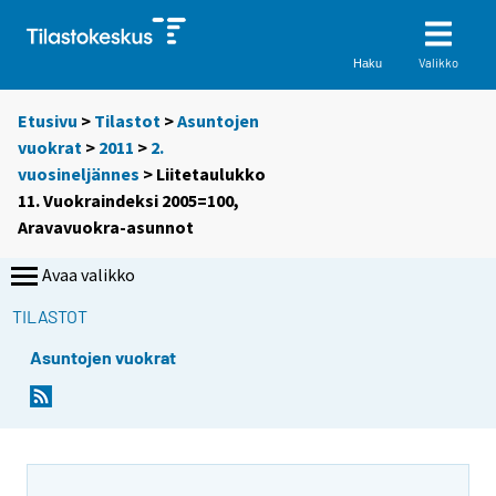
Valikko
Haku
Etusivu
>
Tilastot
>
Asuntojen
vuokrat
>
2011
>
2.
vuosineljännes
> Liitetaulukko
11. Vuokraindeksi 2005=100,
Aravavuokra-asunnot
Avaa valikko
TILASTOT
Asuntojen vuokrat