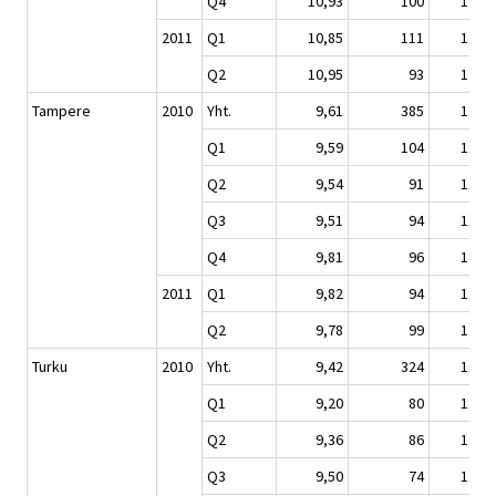
Q4
10,93
100
122,2
2011
Q1
10,85
111
121,3
Q2
10,95
93
122,4
Tampere
2010
Yht.
9,61
385
118,9
Q1
9,59
104
118,6
Q2
9,54
91
118,1
Q3
9,51
94
117,6
Q4
9,81
96
121,4
2011
Q1
9,82
94
121,5
Q2
9,78
99
121,1
Turku
2010
Yht.
9,42
324
117,3
Q1
9,20
80
114,5
Q2
9,36
86
116,6
Q3
9,50
74
118,3