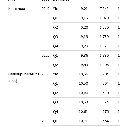
Koko maa
2010
Yht.
9,21
7 343
118,8
Q1
9,15
1 920
118,1
Q2
9,20
1 836
118,8
Q3
9,19
1 759
118,6
Q4
9,29
1 828
119,8
2011
Q1
9,36
1 786
120,8
Q2
9,43
1 806
121,7
Pääkaupunkiseutu
2010
Yht.
10,56
2 294
120,9
(PKS)
Q1
10,50
564
120,2
Q2
10,60
580
121,4
Q3
10,53
574
120,5
Q4
10,61
576
121,4
2011
Q1
10,71
564
122,6