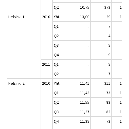
Q2
10,75
373
124,8
Helsinki 1
2010
Yht.
13,00
29
129,0
Q1
.
7
.
Q2
.
4
.
Q3
.
9
.
Q4
.
9
.
2011
Q1
.
9
.
Q2
.
7
.
Helsinki 2
2010
Yht.
11,41
311
118,8
Q1
11,42
73
119,0
Q2
11,55
83
120,3
Q3
11,27
82
117,3
Q4
11,39
73
118,6