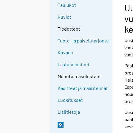
Taulukot
Uu
vu
Kuviot
ke
Tiedotteet
Uusi
Tuote- ja palvelutarjonta
vuok
Kuvaus
vuot
Laatuselosteet
Pääk
pros
Menetelmäselosteet
Hels
Espo
Käsitteet ja määritelmät
nous
Luokitukset
pros
Lisätietoja
Uusi
pääk
kesk