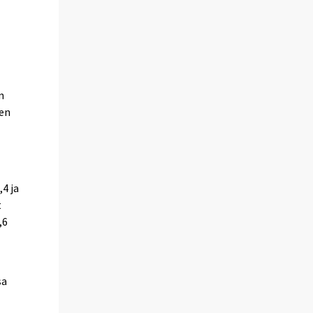
n
een
4 ja
t
,6
sa