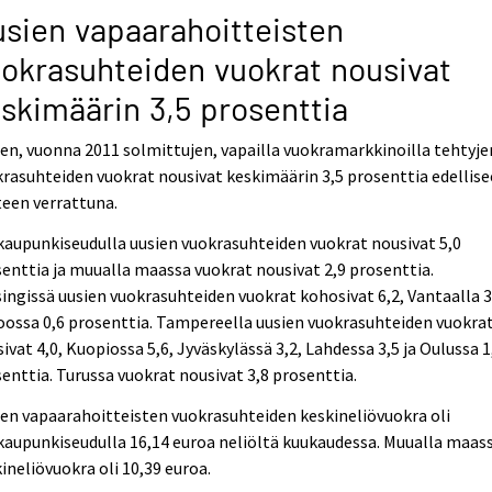
sien vapaarahoitteisten
okrasuhteiden vuokrat nousivat
skimäärin 3,5 prosenttia
en, vuonna 2011 solmittujen, vapailla vuokramarkkinoilla tehtyje
rasuhteiden vuokrat nousivat keskimäärin 3,5 prosenttia edellis
een verrattuna.
aupunkiseudulla uusien vuokrasuhteiden vuokrat nousivat 5,0
enttia ja muualla maassa vuokrat nousivat 2,9 prosenttia.
ingissä uusien vuokrasuhteiden vuokrat kohosivat 6,2, Vantaalla 3,
ossa 0,6 prosenttia. Tampereella uusien vuokrasuhteiden vuokra
ivat 4,0, Kuopiossa 5,6, Jyväskylässä 3,2, Lahdessa 3,5 ja Oulussa 1
enttia. Turussa vuokrat nousivat 3,8 prosenttia.
en vapaarahoitteisten vuokrasuhteiden keskineliövuokra oli
aupunkiseudulla 16,14 euroa neliöltä kuukaudessa. Muualla maas
ineliövuokra oli 10,39 euroa.