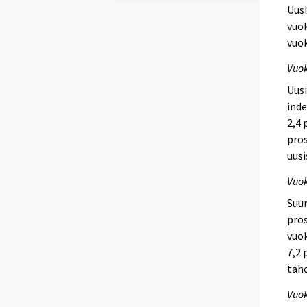
Uusi
vuok
vuok
Vuok
Uusi
inde
2,4 
pros
uusi
Vuo
Suur
pros
vuok
7,2 
taho
Vuo