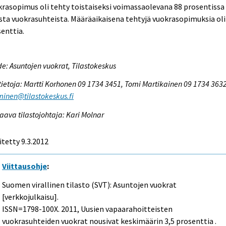
rasopimus oli tehty toistaiseksi voimassaolevana 88 prosentissa
sta vuokrasuhteista. Määräaikaisena tehtyjä vuokrasopimuksia oli
enttia.
e: Asuntojen vuokrat, Tilastokeskus
tietoja: Martti Korhonen 09 1734 3451, Tomi Martikainen 09 1734 3632
inen@tilastokeskus.fi
aava tilastojohtaja: Kari Molnar
itetty 9.3.2012
Viittausohje
:
Suomen virallinen tilasto (SVT): Asuntojen vuokrat
[verkkojulkaisu].
ISSN=1798-100X. 2011, Uusien vapaarahoitteisten
vuokrasuhteiden vuokrat nousivat keskimäärin 3,5 prosenttia .