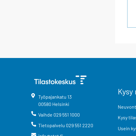
Kysy 
Työpajankatu
13
00580
Helsinki
Neuvonta
Vaihde
029 551 1000
Kysy tila
Tietopalvelu
029 551 2220
Usein ky
info@stat.fi