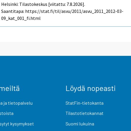
Helsinki: Tilastokeskus [viitattu: 7.8.2026].
Saantitapa: https://stat.fi/til/asvu/2011/asvu_2011_2012-03-
09_kat_001_fi.html
meiltä
Löydä nopeasti
 ja tietopalvelu
StatFin-tietokanta
stoista
Tilastotietokannat
sytyt kysymykset
Suomi lukuina