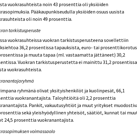
sta vuokrasuhteista noin 43 prosenttia oli yksiöiden
rasopimuksia. Pääkaupunkiseudulla yksiöiden osuus uusista
rasuhteista oli noin 49 prosenttia.
ran tarkistusperuste
ssa vuokrasuhteissa vuokran tarkistusperusteena sovellettiin
ksiehtoa 36,2 prosentissa tapauksista, euro- tai prosenttikorotu
prosentissa ja muuta tapaa (ml. vastaamatta jättäneet) 30,2
entissa. Vuokran tarkistusperustetta ei mainittu 31,2 prosentiss
sta vuokrasuhteista.
kranantajaryhmä
impana ryhmänä olivat yksityishenkilöt ja kuolinpesät, 66,1
enttia vuokranantajista. Taloyhtiöitä oli 2,2 prosenttia
ranantajista. Pankit, vakuutusyhtiöt ja muut yritykset muodostiv
prosenttia sekä yleishyödyllinen yhteisöt, säätiöt, kunnat tai muu
t 24,5 prosenttia vuokranantajista.
krasopimuksen voimassaolo