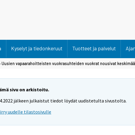
a
Kyselyt ja tiedonkeruut
Tuotteet ja palvelut
Aja
 Uusien vapaarahoitteisten vuokrasuhteiden vuokrat nousivat keskimäär
ämä sivu on arkistoitu.
.4.2022 jälkeen julkaistut tiedot löydät uudistetulta sivustolta.
iirry uudelle tilastosivulle