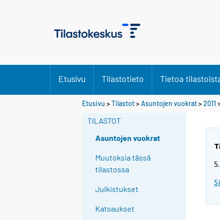
Etusivu
Tilastotieto
Tietoa tilastoist
Etusivu
>
Tilastot
>
Asuntojen vuokrat
>
2011
>
TILASTOT
Asuntojen vuokrat
T
Muutoksia tässä
5
tilastossa
S
Julkistukset
Katsaukset