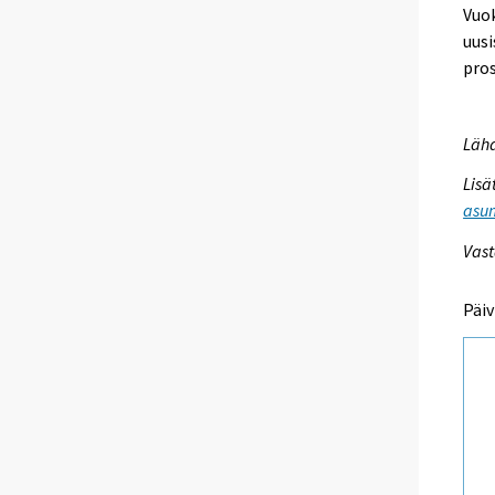
Vuok
uusi
pros
Lähd
Lisä
asum
Vast
Päiv