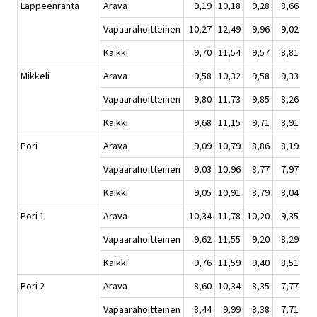
Lappeenranta
Arava
9,19
10,18
9,28
8,66
Vapaarahoitteinen
10,27
12,49
9,96
9,02
Kaikki
9,70
11,54
9,57
8,81
Mikkeli
Arava
9,58
10,32
9,58
9,33
Vapaarahoitteinen
9,80
11,73
9,85
8,26
Kaikki
9,68
11,15
9,71
8,91
Pori
Arava
9,09
10,79
8,86
8,19
Vapaarahoitteinen
9,03
10,96
8,77
7,97
Kaikki
9,05
10,91
8,79
8,04
Pori 1
Arava
10,34
11,78
10,20
9,35
Vapaarahoitteinen
9,62
11,55
9,20
8,29
Kaikki
9,76
11,59
9,40
8,51
Pori 2
Arava
8,60
10,34
8,35
7,77
Vapaarahoitteinen
8,44
9,99
8,38
7,71