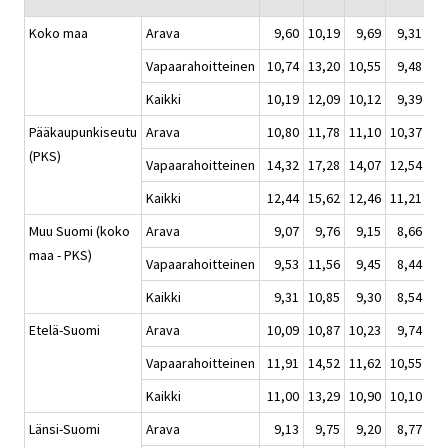
Koko maa
Arava
9,60
10,19
9,69
9,31
Vapaarahoitteinen
10,74
13,20
10,55
9,48
Kaikki
10,19
12,09
10,12
9,39
Pääkaupunkiseutu
Arava
10,80
11,78
11,10
10,37
(PKS)
Vapaarahoitteinen
14,32
17,28
14,07
12,54
Kaikki
12,44
15,62
12,46
11,21
Muu Suomi (koko
Arava
9,07
9,76
9,15
8,66
maa - PKS)
Vapaarahoitteinen
9,53
11,56
9,45
8,44
Kaikki
9,31
10,85
9,30
8,54
Etelä-Suomi
Arava
10,09
10,87
10,23
9,74
Vapaarahoitteinen
11,91
14,52
11,62
10,55
Kaikki
11,00
13,29
10,90
10,10
Länsi-Suomi
Arava
9,13
9,75
9,20
8,77