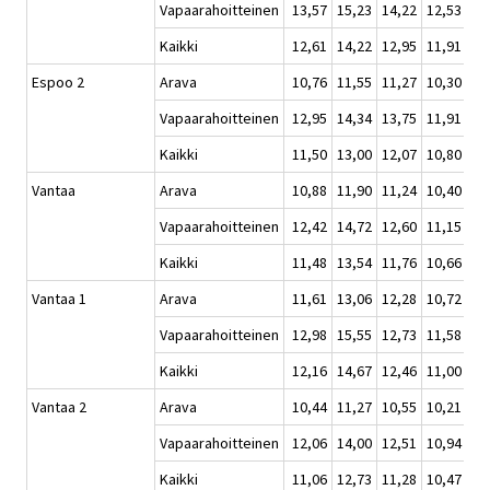
Vapaarahoitteinen
13,57
15,23
14,22
12,53
Kaikki
12,61
14,22
12,95
11,91
Espoo 2
Arava
10,76
11,55
11,27
10,30
Vapaarahoitteinen
12,95
14,34
13,75
11,91
Kaikki
11,50
13,00
12,07
10,80
Vantaa
Arava
10,88
11,90
11,24
10,40
Vapaarahoitteinen
12,42
14,72
12,60
11,15
Kaikki
11,48
13,54
11,76
10,66
Vantaa 1
Arava
11,61
13,06
12,28
10,72
Vapaarahoitteinen
12,98
15,55
12,73
11,58
Kaikki
12,16
14,67
12,46
11,00
Vantaa 2
Arava
10,44
11,27
10,55
10,21
Vapaarahoitteinen
12,06
14,00
12,51
10,94
Kaikki
11,06
12,73
11,28
10,47