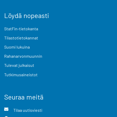
Löydä nopeasti
StatFin-tietokanta
Tilastotietokannat
Suomi lukuina
Rahanarvonmuunnin
Tulevat julkaisut
Tutkimusaineistot
Seuraa meitä
Tilaa uutisviesti