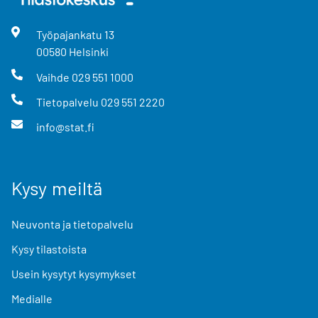
Työpajankatu
13
00580
Helsinki
Vaihde
029 551 1000
Tietopalvelu
029 551 2220
info@stat.fi
Kysy meiltä
Neuvonta ja tietopalvelu
Kysy tilastoista
Usein kysytyt kysymykset
Medialle