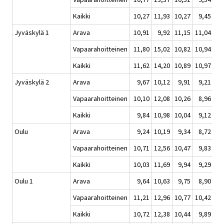
Kaikki
10,27
11,93
10,27
9,45
Jyväskylä 1
Arava
10,91
9,92
11,15
11,04
Vapaarahoitteinen
11,80
15,02
10,82
10,94
Kaikki
11,62
14,20
10,89
10,97
Jyväskylä 2
Arava
9,67
10,12
9,91
9,21
Vapaarahoitteinen
10,10
12,08
10,26
8,96
Kaikki
9,84
10,98
10,04
9,12
Oulu
Arava
9,24
10,19
9,34
8,72
Vapaarahoitteinen
10,71
12,56
10,47
9,83
Kaikki
10,03
11,69
9,94
9,29
Oulu 1
Arava
9,64
10,63
9,75
8,90
Vapaarahoitteinen
11,21
12,96
10,77
10,42
Kaikki
10,72
12,38
10,44
9,89