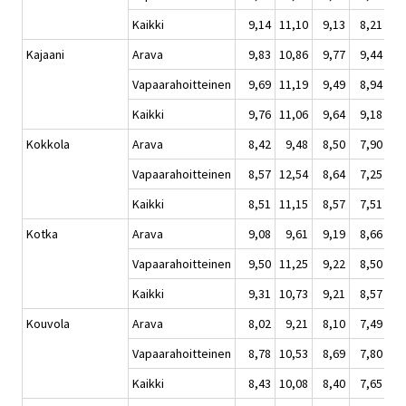
Kaikki
9,14
11,10
9,13
8,21
Kajaani
Arava
9,83
10,86
9,77
9,44
Vapaarahoitteinen
9,69
11,19
9,49
8,94
Kaikki
9,76
11,06
9,64
9,18
Kokkola
Arava
8,42
9,48
8,50
7,90
Vapaarahoitteinen
8,57
12,54
8,64
7,25
Kaikki
8,51
11,15
8,57
7,51
Kotka
Arava
9,08
9,61
9,19
8,66
Vapaarahoitteinen
9,50
11,25
9,22
8,50
Kaikki
9,31
10,73
9,21
8,57
Kouvola
Arava
8,02
9,21
8,10
7,49
Vapaarahoitteinen
8,78
10,53
8,69
7,80
Kaikki
8,43
10,08
8,40
7,65