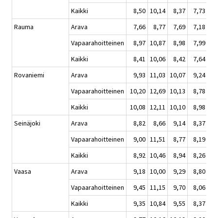
Kaikki
8,50
10,14
8,37
7,73
Rauma
Arava
7,66
8,77
7,69
7,18
Vapaarahoitteinen
8,97
10,87
8,98
7,99
Kaikki
8,41
10,06
8,42
7,64
Rovaniemi
Arava
9,93
11,03
10,07
9,24
Vapaarahoitteinen
10,20
12,69
10,13
8,78
Kaikki
10,08
12,11
10,10
8,98
Seinäjoki
Arava
8,82
8,66
9,14
8,37
Vapaarahoitteinen
9,00
11,51
8,77
8,19
Kaikki
8,92
10,46
8,94
8,26
Vaasa
Arava
9,18
10,00
9,29
8,80
Vapaarahoitteinen
9,45
11,15
9,70
8,06
Kaikki
9,35
10,84
9,55
8,37