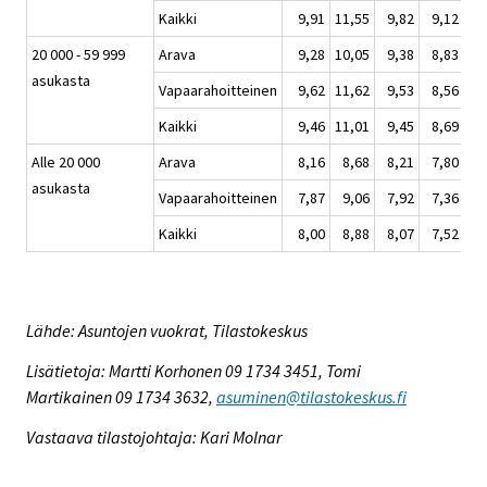
Kaikki
9,91
11,55
9,82
9,12
20 000 - 59 999
Arava
9,28
10,05
9,38
8,83
asukasta
Vapaarahoitteinen
9,62
11,62
9,53
8,56
Kaikki
9,46
11,01
9,45
8,69
Alle 20 000
Arava
8,16
8,68
8,21
7,80
asukasta
Vapaarahoitteinen
7,87
9,06
7,92
7,36
Kaikki
8,00
8,88
8,07
7,52
Lähde: Asuntojen vuokrat, Tilastokeskus
Lisätietoja: Martti Korhonen 09 1734 3451, Tomi
Martikainen 09 1734 3632,
asuminen@tilastokeskus.fi
Vastaava tilastojohtaja: Kari Molnar