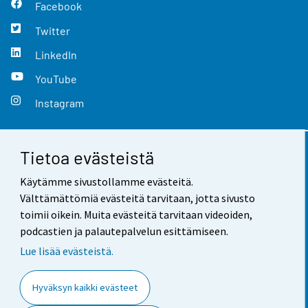
Facebook
Twitter
LinkedIn
YouTube
Instagram
Tietoa evästeistä
Yhteystiedot
Käytämme sivustollamme evästeitä.
Palaute
Välttämättömiä evästeitä tarvitaan, jotta sivusto
toimii oikein. Muita evästeitä tarvitaan videoiden,
Käyttöehdot
podcastien ja palautepalvelun esittämiseen.
Tietosuoja
Lue lisää evästeistä.
Saavutettavuus
Hyväksyn kaikki evästeet
Tietoa sivustosta