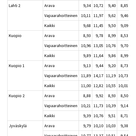
Lahti 2
Arava
9,34
10,72
9,40
8,85
Vapaarahoitteinen
10,11
11,97
9,62
9,46
Kaikki
9,68
11,45
9,50
9,09
Kuopio
Arava
8,93
9,78
8,99
8,53
Vapaarahoitteinen
10,96
13,05
10,76
9,70
Kaikki
9,89
11,64
9,86
8,99
Kuopio 1
Arava
9,13
9,44
9,20
8,73
Vapaarahoitteinen
11,89
14,17
11,19
10,73
Kaikki
11,00
12,82
10,55
10,01
Kuopio 2
Arava
8,88
9,92
8,93
8,50
Vapaarahoitteinen
10,21
11,73
10,39
9,14
Kaikki
9,39
10,76
9,51
8,71
Jyväskylä
Arava
9,79
10,10
10,03
9,38
Vapaarahoitteinen
10,77
13,37
10,51
9,54