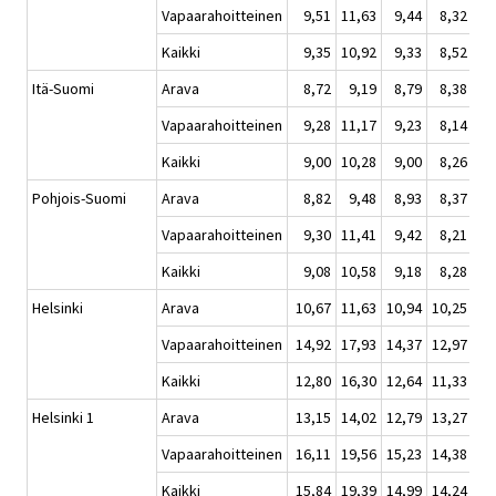
Vapaarahoitteinen
9,51
11,63
9,44
8,32
Kaikki
9,35
10,92
9,33
8,52
Itä-Suomi
Arava
8,72
9,19
8,79
8,38
Vapaarahoitteinen
9,28
11,17
9,23
8,14
Kaikki
9,00
10,28
9,00
8,26
Pohjois-Suomi
Arava
8,82
9,48
8,93
8,37
Vapaarahoitteinen
9,30
11,41
9,42
8,21
Kaikki
9,08
10,58
9,18
8,28
Helsinki
Arava
10,67
11,63
10,94
10,25
Vapaarahoitteinen
14,92
17,93
14,37
12,97
Kaikki
12,80
16,30
12,64
11,33
Helsinki 1
Arava
13,15
14,02
12,79
13,27
Vapaarahoitteinen
16,11
19,56
15,23
14,38
Kaikki
15,84
19,39
14,99
14,24