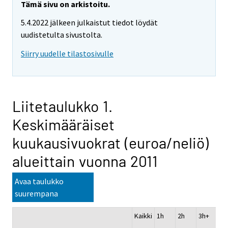
Tämä sivu on arkistoitu.
5.4.2022 jälkeen julkaistut tiedot löydät
uudistetulta sivustolta.
Siirry uudelle tilastosivulle
Liitetaulukko 1.
Keskimääräiset
kuukausivuokrat (euroa/neliö)
alueittain vuonna 2011
Avaa taulukko
suurempana
Kaikki
1h
2h
3h+
Vu