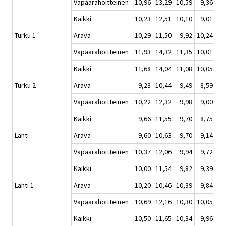
Vapaarahoitteinen
10,96
13,29
10,59
9,36
Kaikki
10,23
12,51
10,10
9,01
Turku 1
Arava
10,29
11,50
9,92
10,24
Vapaarahoitteinen
11,93
14,32
11,35
10,01
Kaikki
11,68
14,04
11,08
10,05
Turku 2
Arava
9,23
10,44
9,49
8,59
Vapaarahoitteinen
10,22
12,32
9,98
9,00
Kaikki
9,66
11,55
9,70
8,75
Lahti
Arava
9,60
10,63
9,70
9,14
Vapaarahoitteinen
10,37
12,06
9,94
9,72
Kaikki
10,00
11,54
9,82
9,39
Lahti 1
Arava
10,20
10,46
10,39
9,84
Vapaarahoitteinen
10,69
12,16
10,30
10,05
Kaikki
10,50
11,65
10,34
9,96