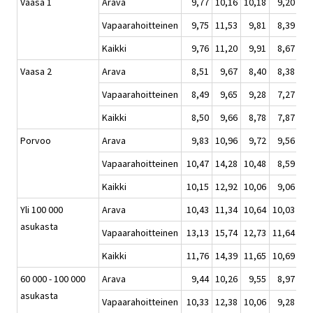
Vaasa 1
Arava
9,77
10,16
10,18
9,20
Vapaarahoitteinen
9,75
11,53
9,81
8,39
Kaikki
9,76
11,20
9,91
8,67
Vaasa 2
Arava
8,51
9,67
8,40
8,38
Vapaarahoitteinen
8,49
9,65
9,28
7,27
Kaikki
8,50
9,66
8,78
7,87
Porvoo
Arava
9,83
10,96
9,72
9,56
Vapaarahoitteinen
10,47
14,28
10,48
8,59
Kaikki
10,15
12,92
10,06
9,06
Yli 100 000
Arava
10,43
11,34
10,64
10,03
asukasta
Vapaarahoitteinen
13,13
15,74
12,73
11,64
Kaikki
11,76
14,39
11,65
10,69
60 000 - 100 000
Arava
9,44
10,26
9,55
8,97
asukasta
Vapaarahoitteinen
10,33
12,38
10,06
9,28