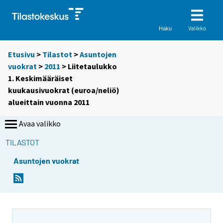
Valikko
Haku
Etusivu
>
Tilastot
>
Asuntojen
vuokrat
>
2011
> Liitetaulukko
1. Keskimääräiset
kuukausivuokrat (euroa/neliö)
alueittain vuonna 2011
Avaa valikko
TILASTOT
Asuntojen vuokrat