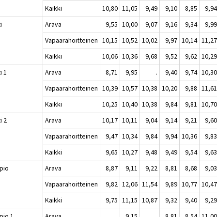
Kaikki
10,80
11,05
9,49
9,10
8,85
9,9
i
Arava
9,55
10,00
9,07
9,16
9,34
9,9
Vapaarahoitteinen
10,15
10,52
10,02
9,97
10,14
11,2
Kaikki
10,06
10,36
9,68
9,52
9,62
10,2
i 1
Arava
8,71
9,95
.
9,40
9,74
10,3
Vapaarahoitteinen
10,39
10,57
10,38
10,20
9,88
11,6
Kaikki
10,25
10,40
10,38
9,84
9,81
10,7
i 2
Arava
10,17
10,11
9,04
9,14
9,21
9,6
Vapaarahoitteinen
9,47
10,34
9,84
9,94
10,36
9,8
Kaikki
9,65
10,27
9,48
9,49
9,54
9,6
pio
Arava
8,87
9,11
9,22
8,81
8,68
9,0
Vapaarahoitteinen
9,82
12,06
11,54
9,89
10,77
10,4
Kaikki
9,75
11,15
10,87
9,32
9,40
9,2
pio 1
Arava
.
9,15
.
8,81
8,54
11,0