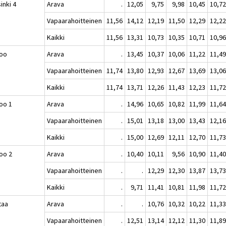
inki 4
Arava
.
12,05
9,75
9,98
10,45
10,7
Vapaarahoitteinen
11,56
14,12
12,19
11,50
12,29
12,2
Kaikki
11,56
13,31
10,73
10,35
10,71
10,9
oo
Arava
.
13,45
10,37
10,06
11,22
11,4
Vapaarahoitteinen
11,74
13,80
12,93
12,67
13,69
13,0
Kaikki
11,74
13,71
12,26
11,43
12,23
11,7
oo 1
Arava
.
14,96
10,65
10,82
11,99
11,6
Vapaarahoitteinen
.
15,01
13,18
13,00
13,43
12,1
Kaikki
.
15,00
12,69
12,11
12,70
11,7
oo 2
Arava
.
10,40
10,11
9,56
10,90
11,4
Vapaarahoitteinen
.
.
12,29
12,30
13,87
13,7
Kaikki
.
9,71
11,41
10,81
11,98
11,7
taa
Arava
.
.
10,76
10,32
10,22
11,3
Vapaarahoitteinen
.
12,51
13,14
12,12
11,30
11,8