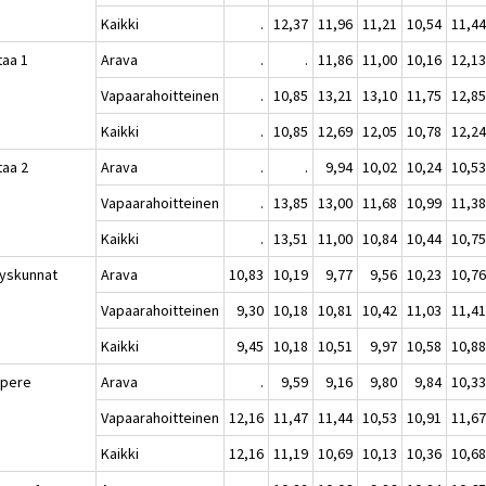
Kaikki
.
12,37
11,96
11,21
10,54
11,4
taa 1
Arava
.
.
11,86
11,00
10,16
12,1
Vapaarahoitteinen
.
10,85
13,21
13,10
11,75
12,8
Kaikki
.
10,85
12,69
12,05
10,78
12,2
taa 2
Arava
.
.
9,94
10,02
10,24
10,5
Vapaarahoitteinen
.
13,85
13,00
11,68
10,99
11,3
Kaikki
.
13,51
11,00
10,84
10,44
10,7
yskunnat
Arava
10,83
10,19
9,77
9,56
10,23
10,7
Vapaarahoitteinen
9,30
10,18
10,81
10,42
11,03
11,4
Kaikki
9,45
10,18
10,51
9,97
10,58
10,8
pere
Arava
.
9,59
9,16
9,80
9,84
10,3
Vapaarahoitteinen
12,16
11,47
11,44
10,53
10,91
11,6
Kaikki
12,16
11,19
10,69
10,13
10,36
10,6