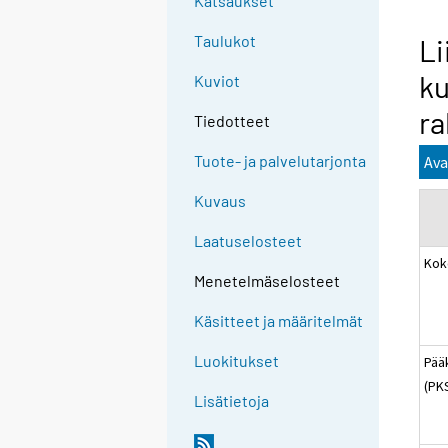
Katsaukset
Taulukot
Li
ku
Kuviot
r
Tiedotteet
Tuote- ja palvelutarjonta
Ava
Kuvaus
Laatuselosteet
Kok
Menetelmäselosteet
Käsitteet ja määritelmät
Luokitukset
Pää
(PK
Lisätietoja