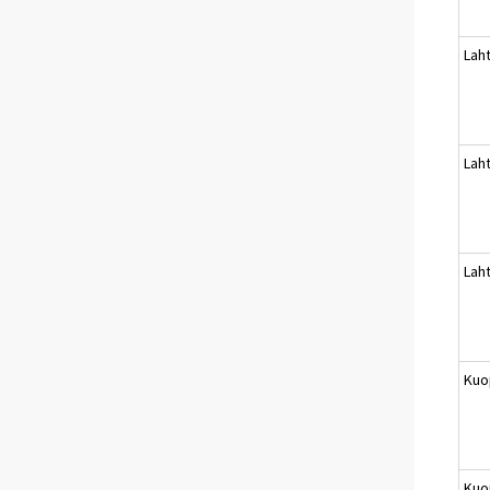
Laht
Laht
Laht
Kuo
Kuo