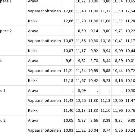
pere 1
Arava
.
10,22
10,06
9,86
10,84
10,6
Vapaarahoitteinen
12,66
11,40
11,90
11,32
11,50
12,5
Kaikki
12,66
11,20
11,86
11,08
11,38
11,2
pere 2
Arava
.
8,59
9,14
9,80
9,73
10,2
Vapaarahoitteinen
10,87
11,56
10,80
10,18
10,43
11,1
Kaikki
10,87
11,17
9,92
9,94
9,99
10,4
ku
Arava
9,61
9,62
8,70
8,44
8,39
10,0
Vapaarahoitteinen
11,21
11,84
10,99
9,88
10,44
10,7
Kaikki
11,18
11,67
10,42
9,23
9,16
10,1
ku 1
Arava
.
9,09
.
.
.
10,5
Vapaarahoitteinen
11,42
12,26
11,88
11,13
12,60
11,4
Kaikki
11,40
12,13
11,83
11,10
11,96
10,7
ku 2
Arava
10,05
9,87
8,66
8,38
8,35
9,9
Vapaarahoitteinen
10,83
11,22
10,04
9,74
9,86
10,2