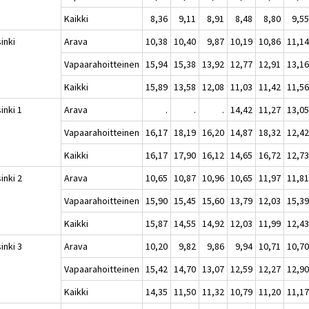
Kaikki
8,36
9,11
8,91
8,48
8,80
9,5
inki
Arava
10,38
10,40
9,87
10,19
10,86
11,1
Vapaarahoitteinen
15,94
15,38
13,92
12,77
12,91
13,1
Kaikki
15,89
13,58
12,08
11,03
11,42
11,5
inki 1
Arava
.
.
.
14,42
11,27
13,0
Vapaarahoitteinen
16,17
18,19
16,20
14,87
18,32
12,4
Kaikki
16,17
17,90
16,12
14,65
16,72
12,7
inki 2
Arava
10,65
10,87
10,96
10,65
11,97
11,8
Vapaarahoitteinen
15,90
15,45
15,60
13,79
12,03
15,3
Kaikki
15,87
14,55
14,92
12,03
11,99
12,4
inki 3
Arava
10,20
9,82
9,86
9,94
10,71
10,7
Vapaarahoitteinen
15,42
14,70
13,07
12,59
12,27
12,9
Kaikki
14,35
11,50
11,32
10,79
11,20
11,1