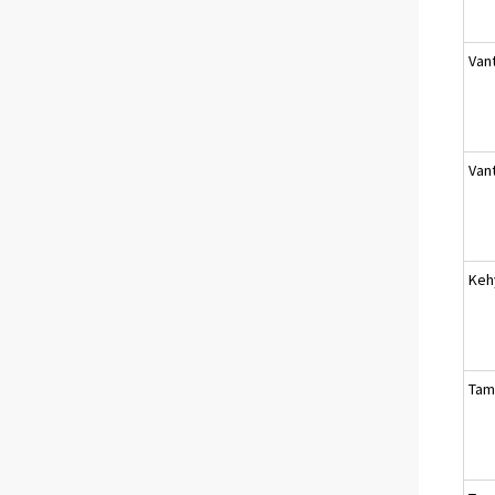
Van
Van
Keh
Tam