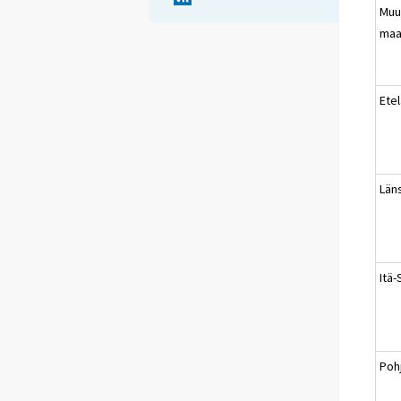
Muu
maa
Ete
Län
Itä
Poh