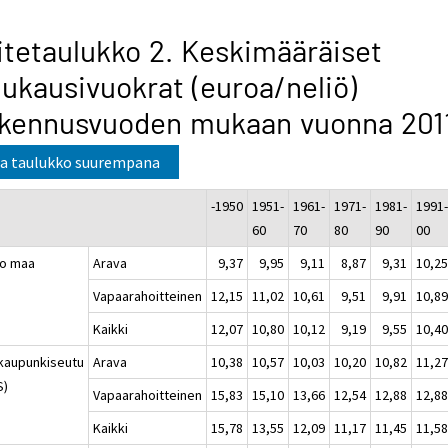
itetaulukko 2. Keskimääräiset
ukausivuokrat (euroa/neliö)
akennusvuoden mukaan vuonna 201
a taulukko suurempana
-1950
1951-
1961-
1971-
1981-
1991
60
70
80
90
00
o maa
Arava
9,37
9,95
9,11
8,87
9,31
10,2
Vapaarahoitteinen
12,15
11,02
10,61
9,51
9,91
10,8
Kaikki
12,07
10,80
10,12
9,19
9,55
10,4
kaupunkiseutu
Arava
10,38
10,57
10,03
10,20
10,82
11,2
S)
Vapaarahoitteinen
15,83
15,10
13,66
12,54
12,88
12,8
Kaikki
15,78
13,55
12,09
11,17
11,45
11,5