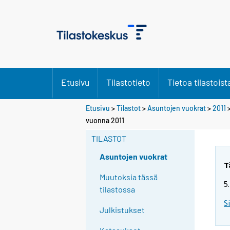
Etusivu
Tilastotieto
Tietoa tilastoist
Etusivu
>
Tilastot
>
Asuntojen vuokrat
>
2011
>
vuonna 2011
TILASTOT
Asuntojen vuokrat
T
Muutoksia tässä
5
tilastossa
S
Julkistukset