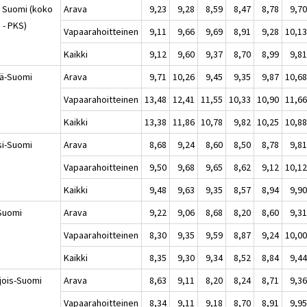
 Suomi (koko
Arava
9,23
9,28
8,59
8,47
8,78
9,7
 - PKS)
Vapaarahoitteinen
9,11
9,66
9,69
8,91
9,28
10,1
Kaikki
9,12
9,60
9,37
8,70
8,99
9,8
lä-Suomi
Arava
9,71
10,26
9,45
9,35
9,87
10,6
Vapaarahoitteinen
13,48
12,41
11,55
10,33
10,90
11,6
Kaikki
13,38
11,86
10,78
9,82
10,25
10,8
si-Suomi
Arava
8,68
9,24
8,60
8,50
8,78
9,8
Vapaarahoitteinen
9,50
9,68
9,65
8,62
9,12
10,1
Kaikki
9,48
9,63
9,35
8,57
8,94
9,9
-Suomi
Arava
9,22
9,06
8,68
8,20
8,60
9,3
Vapaarahoitteinen
8,30
9,35
9,59
8,87
9,24
10,0
Kaikki
8,35
9,30
9,34
8,52
8,84
9,4
jois-Suomi
Arava
8,63
9,11
8,20
8,24
8,71
9,3
Vapaarahoitteinen
8,34
9,11
9,18
8,70
8,91
9,9