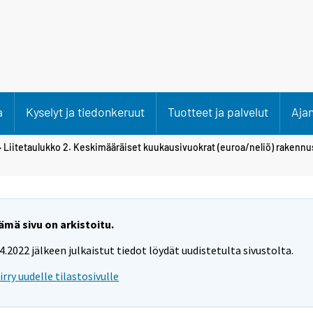
a
Kyselyt ja tiedonkeruut
Tuotteet ja palvelut
Aja
 Liitetaulukko 2. Keskimääräiset kuukausivuokrat (euroa/neliö) raken
ämä sivu on arkistoitu.
.4.2022 jälkeen julkaistut tiedot löydät uudistetulta sivustolta.
iirry uudelle tilastosivulle