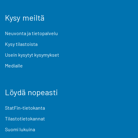
Kysy meiltä
Neuvonta ja tietopalvelu
Kysy tilastoista
Usein kysytyt kysymykset
Medialle
Löydä nopeasti
StatFin-tietokanta
Tilastotietokannat
Suomi lukuina