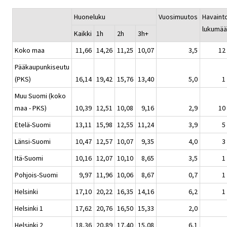
Huoneluku
Vuosimuutos
Havaint
lukumää
Kaikki
1h
2h
3h+
Koko maa
11,66
14,26
11,25
10,07
3,5
12
Pääkaupunkiseutu
(PKS)
16,14
19,42
15,76
13,40
5,0
1
Muu Suomi (koko
maa - PKS)
10,39
12,51
10,08
9,16
2,9
10
Etelä-Suomi
13,11
15,98
12,55
11,24
3,9
5
Länsi-Suomi
10,47
12,57
10,07
9,35
4,0
3
Itä-Suomi
10,16
12,07
10,10
8,65
3,5
1
Pohjois-Suomi
9,97
11,96
10,06
8,67
0,7
1
Helsinki
17,10
20,22
16,35
14,16
6,2
1
Helsinki 1
17,62
20,76
16,50
15,33
2,0
Helsinki 2
18,36
20,89
17,40
15,08
6,1