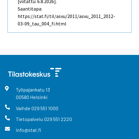
[viitattu: 6.8.2026].
Saantitapa:
https://stat.fi/til/asvu/2011/asvu_2011_2012-
03-09_tau_004_fi.html
Työpajankatu
13
00580
Helsinki
Vaihde
029 551 1000
Tietopalvelu
029 551 2220
info@stat.fi