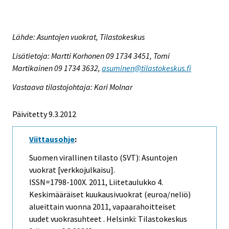
Lähde: Asuntojen vuokrat, Tilastokeskus
Lisätietoja: Martti Korhonen 09 1734 3451, Tomi
Martikainen 09 1734 3632,
asuminen@tilastokeskus.fi
Vastaava tilastojohtaja: Kari Molnar
Päivitetty 9.3.2012
Viittausohje
:
Suomen virallinen tilasto (SVT): Asuntojen
vuokrat [verkkojulkaisu].
ISSN=1798-100X. 2011, Liitetaulukko 4.
Keskimääräiset kuukausivuokrat (euroa/neliö)
alueittain vuonna 2011, vapaarahoitteiset
uudet vuokrasuhteet . Helsinki: Tilastokeskus