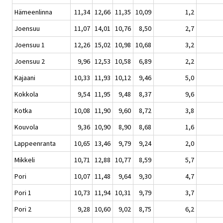
Hämeenlinna
11,34
12,66
11,35
10,09
1,2
Joensuu
11,07
14,01
10,76
8,50
2,7
Joensuu 1
12,26
15,02
10,98
10,68
3,2
Joensuu 2
9,96
12,53
10,58
6,89
2,2
Kajaani
10,33
11,93
10,12
9,46
5,0
Kokkola
9,54
11,95
9,48
8,37
9,6
Kotka
10,08
11,90
9,60
8,72
3,8
Kouvola
9,36
10,90
8,90
8,68
1,6
Lappeenranta
10,65
13,46
9,79
9,24
2,0
Mikkeli
10,71
12,88
10,77
8,59
5,7
Pori
10,07
11,48
9,64
9,30
4,7
Pori 1
10,73
11,94
10,31
9,79
3,7
Pori 2
9,28
10,60
9,02
8,75
6,2