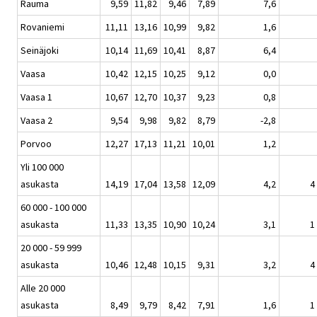
Rauma
9,59
11,82
9,46
7,89
7,6
Rovaniemi
11,11
13,16
10,99
9,82
1,6
Seinäjoki
10,14
11,69
10,41
8,87
6,4
Vaasa
10,42
12,15
10,25
9,12
0,0
Vaasa 1
10,67
12,70
10,37
9,23
0,8
Vaasa 2
9,54
9,98
9,82
8,79
-2,8
Porvoo
12,27
17,13
11,21
10,01
1,2
Yli 100 000
asukasta
14,19
17,04
13,58
12,09
4,2
4
60 000 - 100 000
asukasta
11,33
13,35
10,90
10,24
3,1
1
20 000 - 59 999
asukasta
10,46
12,48
10,15
9,31
3,2
4
Alle 20 000
asukasta
8,49
9,79
8,42
7,91
1,6
1