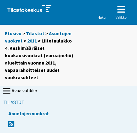
Valikko
Haku
Etusivu
>
Tilastot
>
Asuntojen
vuokrat
>
2011
> Liitetaulukko
4. Keskimääräiset
kuukausivuokrat (euroa/neliö)
alueittain vuonna 2011,
vapaarahoitteiset uudet
vuokrasuhteet
Avaa valikko
TILASTOT
Asuntojen vuokrat