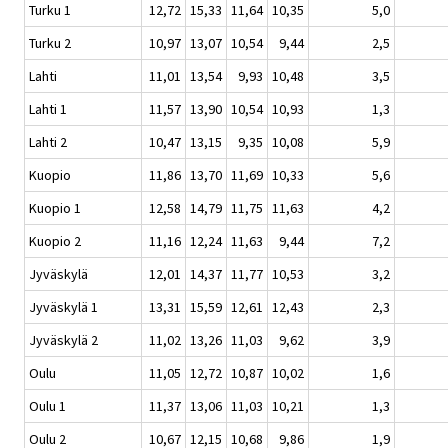
Turku 1
12,72
15,33
11,64
10,35
5,0
Turku 2
10,97
13,07
10,54
9,44
2,5
Lahti
11,01
13,54
9,93
10,48
3,5
Lahti 1
11,57
13,90
10,54
10,93
1,3
Lahti 2
10,47
13,15
9,35
10,08
5,9
Kuopio
11,86
13,70
11,69
10,33
5,6
Kuopio 1
12,58
14,79
11,75
11,63
4,2
Kuopio 2
11,16
12,24
11,63
9,44
7,2
Jyväskylä
12,01
14,37
11,77
10,53
3,2
Jyväskylä 1
13,31
15,59
12,61
12,43
2,3
Jyväskylä 2
11,02
13,26
11,03
9,62
3,9
Oulu
11,05
12,72
10,87
10,02
1,6
Oulu 1
11,37
13,06
11,03
10,21
1,3
Oulu 2
10,67
12,15
10,68
9,86
1,9