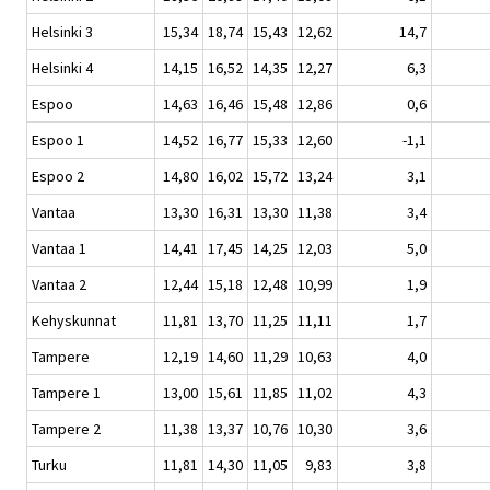
Helsinki 3
15,34
18,74
15,43
12,62
14,7
Helsinki 4
14,15
16,52
14,35
12,27
6,3
Espoo
14,63
16,46
15,48
12,86
0,6
Espoo 1
14,52
16,77
15,33
12,60
-1,1
Espoo 2
14,80
16,02
15,72
13,24
3,1
Vantaa
13,30
16,31
13,30
11,38
3,4
Vantaa 1
14,41
17,45
14,25
12,03
5,0
Vantaa 2
12,44
15,18
12,48
10,99
1,9
Kehyskunnat
11,81
13,70
11,25
11,11
1,7
Tampere
12,19
14,60
11,29
10,63
4,0
Tampere 1
13,00
15,61
11,85
11,02
4,3
Tampere 2
11,38
13,37
10,76
10,30
3,6
Turku
11,81
14,30
11,05
9,83
3,8