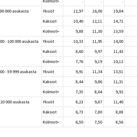
Kolmiot+
.
.
.
100 000 asukasta
Yksiöt
12,97
16,00
19,84
Kaksiot
10,40
12,11
14,72
Kolmiot+
9,88
11,30
13,59
000 - 100 000 asukasta
Yksiöt
10,33
11,95
14,00
Kaksiot
8,60
9,97
11,43
Kolmiot+
7,76
9,19
10,12
00 - 59 999 asukasta
Yksiöt
9,91
11,34
13,51
Kaksiot
8,44
9,86
11,31
Kolmiot+
7,35
8,64
9,92
e 20 000 asukasta
Yksiöt
8,23
9,87
11,40
Kaksiot
6,73
7,80
8,88
Kolmiot+
6,50
7,50
8,56