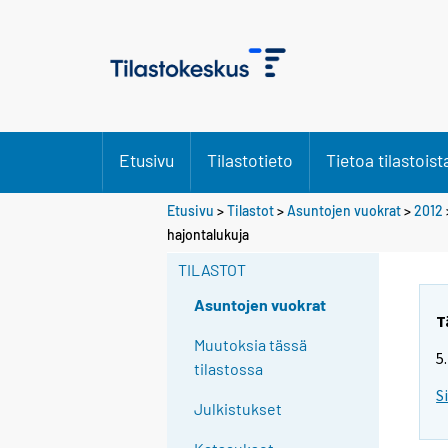
Etusivu
Tilastotieto
Tietoa tilastoist
Etusivu
>
Tilastot
>
Asuntojen vuokrat
>
2012
hajontalukuja
TILASTOT
Asuntojen vuokrat
T
Muutoksia tässä
5
tilastossa
S
Julkistukset