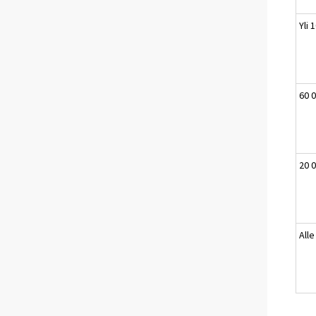
Yli 
60 
20 0
All