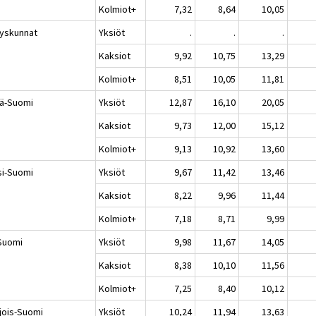
Kolmiot+
7,32
8,64
10,05
yskunnat
Yksiöt
.
.
.
Kaksiot
9,92
10,75
13,29
Kolmiot+
8,51
10,05
11,81
lä-Suomi
Yksiöt
12,87
16,10
20,05
Kaksiot
9,73
12,00
15,12
Kolmiot+
9,13
10,92
13,60
si-Suomi
Yksiöt
9,67
11,42
13,46
Kaksiot
8,22
9,96
11,44
Kolmiot+
7,18
8,71
9,99
-Suomi
Yksiöt
9,98
11,67
14,05
Kaksiot
8,38
10,10
11,56
Kolmiot+
7,25
8,40
10,12
jois-Suomi
Yksiöt
10,24
11,94
13,63