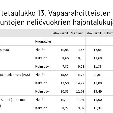
itetaulukko 13. Vapaarahoitteisten
untojen neliövuokrien hajontalukuj
Alakvartiili
Mediaani
Yläkvartiili
Lukum
e
Huoneluku
o maa
Yksiöt
10,94
13,46
17,08
Kaksiot
8,66
10,56
12,60
Kolmiot+
7,85
9,53
11,38
kaupunkiseutu (PKS)
Yksiöt
15,55
18,74
21,67
Kaksiot
12,50
14,72
17,00
Kolmiot+
10,91
12,63
15,49
 Suomi (koko maa -
Yksiöt
10,13
11,91
14,00
)
Kaksiot
8,22
9,92
11,32