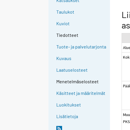
Katsaukset
Taulukot
Li
as
Kuviot
Tiedotteet
Tuote- ja palvelutarjonta
Alu
Kok
Kuvaus
Laatuselosteet
Menetelmäselosteet
Pää
Käsitteet ja määritelmät
Luokitukset
Muu
Lisätietoja
PKS