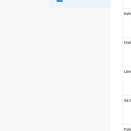
Keh
Ete
Län
Itä
Poh