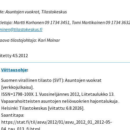
e: Asuntojen vuokrat, Tilastokeskus
tietoja: Martti Korhonen 09 1734 3451, Tomi Martikainen 09 1734 3632
inen@tilastokeskus.fi
aava tilastojohtaja: Kari Molnar
itetty 4.5.2012
Viittausohje
:
Suomen virallinen tilasto (SVT): Asuntojen vuokrat
[verkkojulkaisu].
ISSN=1798-100X.
1. Vuosineljännes
2012, Liitetaulukko 13.
Vapaarahoitteisten asuntojen neliövuokrien hajontalukuja .
Helsinki: Tilastokeskus [viitattu: 6.8.2026].
Saantitapa:
https://stat.fi/til/asvu/2012/01/asvu_2012_01_2012-05-
04_tau_013_fi.html