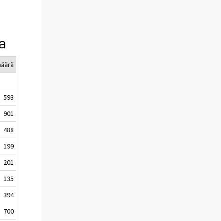
a
äärä
593
901
488
199
201
135
394
700