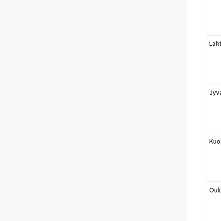
Laht
Jyv
Kuo
Oul