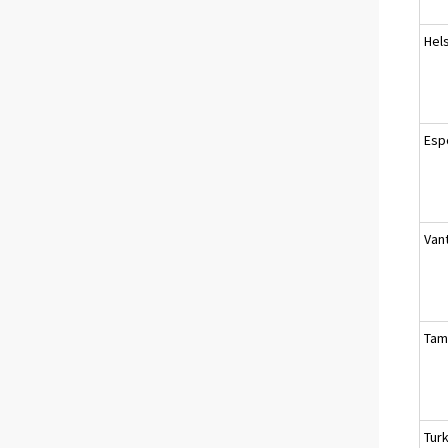
Hels
Esp
Van
Tam
Tur