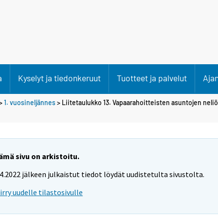
a
Kyselyt ja tiedonkeruut
Tuotteet ja palvelut
Aja
>
1. vuosineljännes
> Liitetaulukko 13. Vapaarahoitteisten asuntojen neli
ämä sivu on arkistoitu.
.4.2022 jälkeen julkaistut tiedot löydät uudistetulta sivustolta.
iirry uudelle tilastosivulle