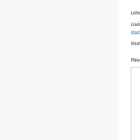
Lähd
Lisä
asum
Vast
Päiv