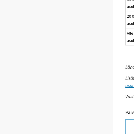
asu
20 0
asu
Alle
asu
Lähd
Lisä
asum
Vast
Päiv