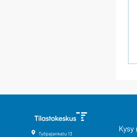
Kysy 
Työpajankatu
13