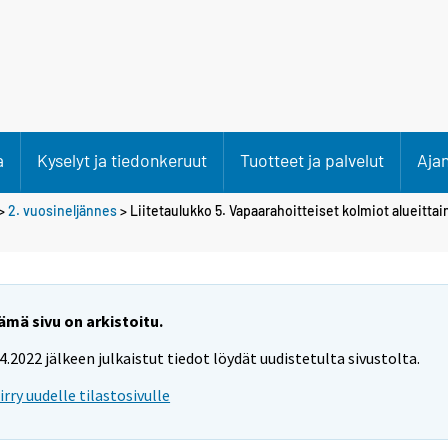
a
Kyselyt ja tiedonkeruut
Tuotteet ja palvelut
Aja
>
2. vuosineljännes
> Liitetaulukko 5. Vapaarahoitteiset kolmiot alueittai
ämä sivu on arkistoitu.
.4.2022 jälkeen julkaistut tiedot löydät uudistetulta sivustolta.
iirry uudelle tilastosivulle