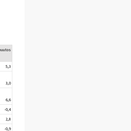
muutos
5,3
3,0
6,6
-0,4
2,8
-0,9