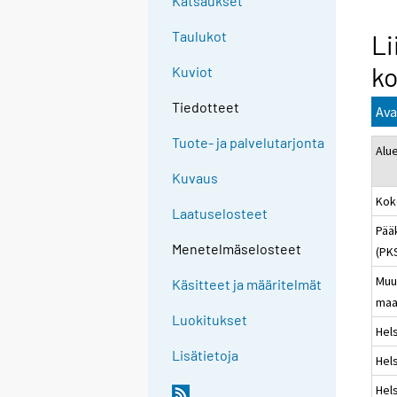
Katsaukset
Taulukot
Li
ko
Kuviot
Tiedotteet
Ava
Tuote- ja palvelutarjonta
Alu
Kuvaus
Kok
Laatuselosteet
Pää
Menetelmäselosteet
(PK
Muu
Käsitteet ja määritelmät
maa
Luokitukset
Hels
Lisätietoja
Hels
Hels