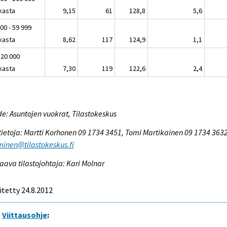
kasta
9,15
61
128,8
5,6
00 - 59 999
kasta
8,62
117
124,9
1,1
 20 000
kasta
7,30
119
122,6
2,4
e: Asuntojen vuokrat, Tilastokeskus
tietoja: Martti Korhonen 09 1734 3451, Tomi Martikainen 09 1734 3632
inen@tilastokeskus.fi
aava tilastojohtaja: Kari Molnar
itetty 24.8.2012
Viittausohje
: