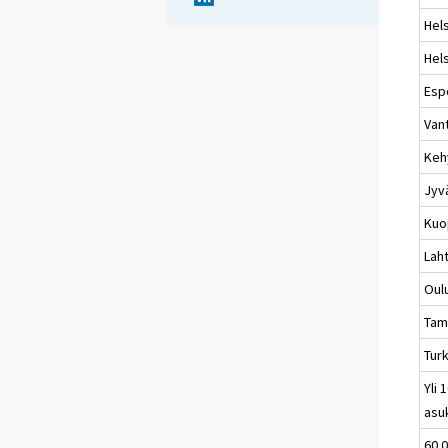
Hels
Hels
Esp
Van
Keh
Jyv
Kuo
Laht
Oul
Tam
Tur
Yli 
asu
60 0