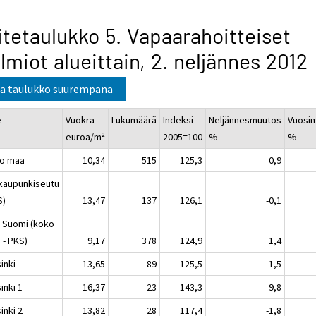
itetaulukko 5. Vapaarahoitteiset
lmiot alueittain, 2. neljännes 2012
a taulukko suurempana
e
Vuokra
Lukumäärä
Indeksi
Neljännesmuutos
Vuosi
euroa/m²
2005=100
%
%
o maa
10,34
515
125,3
0,9
kaupunkiseutu
S)
13,47
137
126,1
-0,1
 Suomi (koko
 - PKS)
9,17
378
124,9
1,4
inki
13,65
89
125,5
1,5
inki 1
16,37
23
143,3
9,8
inki 2
13,82
28
117,4
-1,8