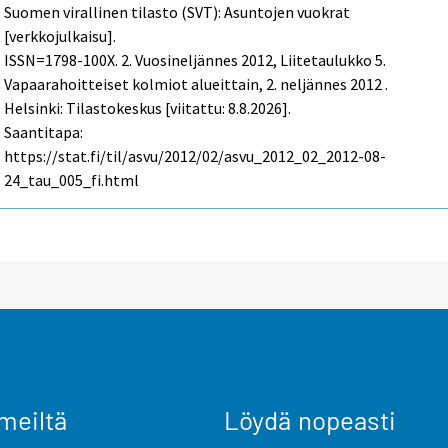
Suomen virallinen tilasto (SVT): Asuntojen vuokrat
[verkkojulkaisu].
ISSN=1798-100X.
2. Vuosineljännes
2012, Liitetaulukko 5.
Vapaarahoitteiset kolmiot alueittain, 2. neljännes 2012 .
Helsinki: Tilastokeskus [viitattu: 8.8.2026].
Saantitapa:
https://stat.fi/til/asvu/2012/02/asvu_2012_02_2012-08-
24_tau_005_fi.html
meiltä
Löydä nopeasti