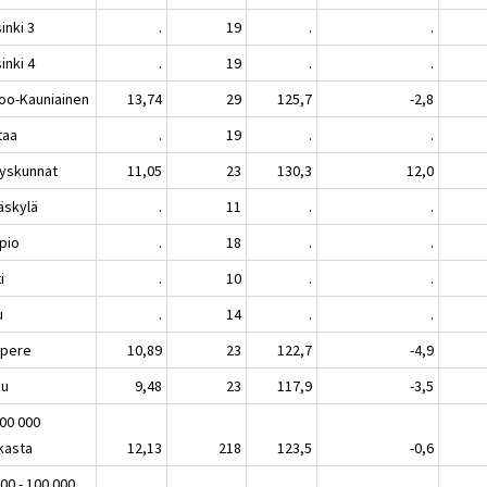
inki 3
.
19
.
.
inki 4
.
19
.
.
oo-Kauniainen
13,74
29
125,7
-2,8
taa
.
19
.
.
yskunnat
11,05
23
130,3
12,0
äskylä
.
11
.
.
pio
.
18
.
.
i
.
10
.
.
u
.
14
.
.
pere
10,89
23
122,7
-4,9
ku
9,48
23
117,9
-3,5
100 000
kasta
12,13
218
123,5
-0,6
00 - 100 000