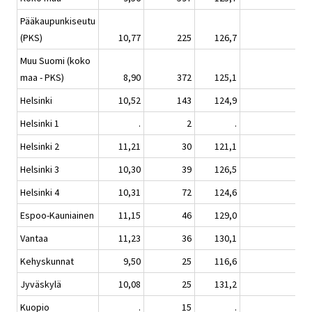
Pääkaupunkiseutu
(PKS)
10,77
225
126,7
1,
Muu Suomi (koko
maa - PKS)
8,90
372
125,1
1,
Helsinki
10,52
143
124,9
2,
Helsinki 1
.
2
.
Helsinki 2
11,21
30
121,1
3,
Helsinki 3
10,30
39
126,5
2,
Helsinki 4
10,31
72
124,6
1,
Espoo-Kauniainen
11,15
46
129,0
1,
Vantaa
11,23
36
130,1
-0,
Kehyskunnat
9,50
25
116,6
-1,
Jyväskylä
10,08
25
131,2
2,
Kuopio
.
15
.