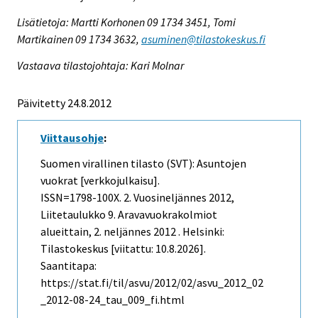
Lisätietoja: Martti Korhonen 09 1734 3451, Tomi
Martikainen 09 1734 3632,
asuminen@tilastokeskus.fi
Vastaava tilastojohtaja: Kari Molnar
Päivitetty 24.8.2012
Viittausohje
:
Suomen virallinen tilasto (SVT): Asuntojen
vuokrat [verkkojulkaisu].
ISSN=1798-100X.
2. Vuosineljännes
2012,
Liitetaulukko 9. Aravavuokrakolmiot
alueittain, 2. neljännes 2012 . Helsinki:
Tilastokeskus [viitattu: 10.8.2026].
Saantitapa:
https://stat.fi/til/asvu/2012/02/asvu_2012_02
_2012-08-24_tau_009_fi.html