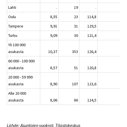
Lahti
.
19
.
Oulu
8,55
23
114,8
-3,
Tampere
9,91
31
129,5
1,
Turku
9,09
30
121,4
0,
Yli 100 000
asukasta
10,37
353
126,4
1,
60 000 - 100 000
asukasta
8,57
51
120,8
-3,
20 000 - 59 999
asukasta
8,90
107
123,6
1,
Alle 20 000
asukasta
8,06
86
124,5
3,
Lähde: Asuntojen vuokrat, Tilastokeskus