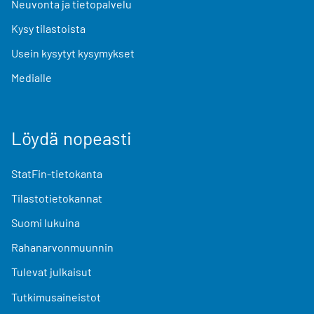
Neuvonta ja tietopalvelu
Kysy tilastoista
Usein kysytyt kysymykset
Medialle
Löydä nopeasti
StatFin-tietokanta
Tilastotietokannat
Suomi lukuina
Rahanarvonmuunnin
Tulevat julkaisut
Tutkimusaineistot