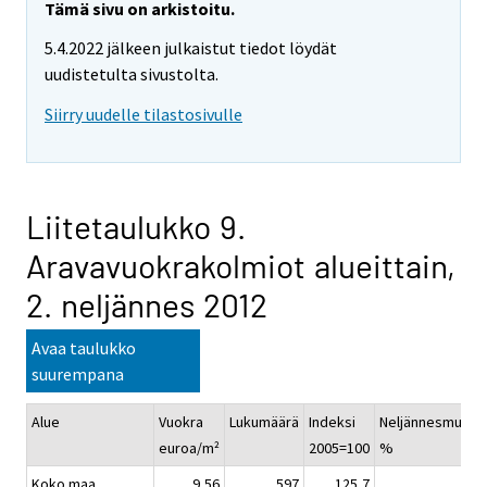
Tämä sivu on arkistoitu.
5.4.2022 jälkeen julkaistut tiedot löydät
uudistetulta sivustolta.
Siirry uudelle tilastosivulle
Liitetaulukko 9.
Aravavuokrakolmiot alueittain,
2. neljännes 2012
Avaa taulukko
suurempana
Alue
Vuokra
Lukumäärä
Indeksi
Neljännesmuuto
euroa/m²
2005=100
%
Koko maa
9,56
597
125,7
1,