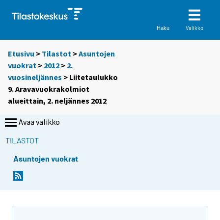
Valikko
Haku
Etusivu
>
Tilastot
>
Asuntojen
vuokrat
>
2012
>
2.
vuosineljännes
> Liitetaulukko
9. Aravavuokrakolmiot
alueittain, 2. neljännes 2012
Avaa valikko
TILASTOT
Asuntojen vuokrat