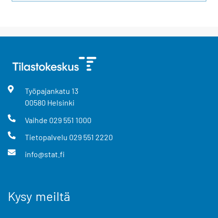
Työpajankatu
13
00580
Helsinki
Vaihde
029 551 1000
Tietopalvelu
029 551 2220
info@stat.fi
Kysy meiltä