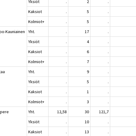
Yksiöt
.
2
.
Kaksiot
.
5
.
Kolmiot+
.
5
.
oo-Kauniainen
Yht.
.
17
.
Yksiöt
.
4
.
Kaksiot
.
6
.
Kolmiot+
.
7
.
taa
Yht.
.
9
.
Yksiöt
.
5
.
Kaksiot
.
1
.
Kolmiot+
.
3
.
pere
Yht.
12,58
30
121,7
Yksiöt
.
10
.
Kaksiot
.
13
.