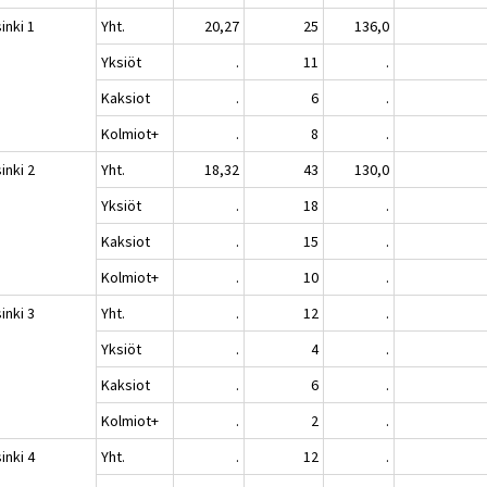
inki 1
Yht.
20,27
25
136,0
Yksiöt
.
11
.
Kaksiot
.
6
.
Kolmiot+
.
8
.
inki 2
Yht.
18,32
43
130,0
Yksiöt
.
18
.
Kaksiot
.
15
.
Kolmiot+
.
10
.
inki 3
Yht.
.
12
.
Yksiöt
.
4
.
Kaksiot
.
6
.
Kolmiot+
.
2
.
inki 4
Yht.
.
12
.