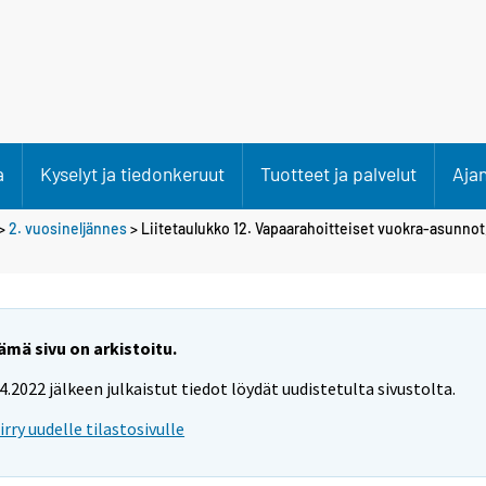
a
Kyselyt ja tiedonkeruut
Tuotteet ja palvelut
Aja
>
2. vuosineljännes
> Liitetaulukko 12. Vapaarahoitteiset vuokra-asunnot
ämä sivu on arkistoitu.
.4.2022 jälkeen julkaistut tiedot löydät uudistetulta sivustolta.
iirry uudelle tilastosivulle