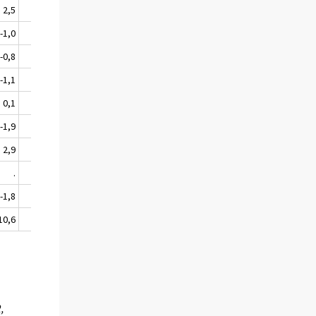
2,5
-1,3
-1,0
3,6
-0,8
0,7
-1,1
-4,0
0,1
5,9
-1,9
-1,9
2,9
3,1
.
.
-1,8
0,6
10,6
4,1
,