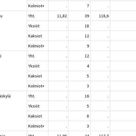
Kolmiot+
.
7
.
ku
Yht.
11,82
39
118,6
Yksiöt
.
18
.
Kaksiot
.
12
.
Kolmiot+
.
9
.
i
Yht.
.
12
.
Yksiöt
.
4
.
Kaksiot
.
5
.
Kolmiot+
.
3
.
äskylä
Yht.
.
16
.
Yksiöt
.
5
.
Kaksiot
.
8
.
Kolmiot+
.
3
.
pio
Yht.
11,96
24
117,7