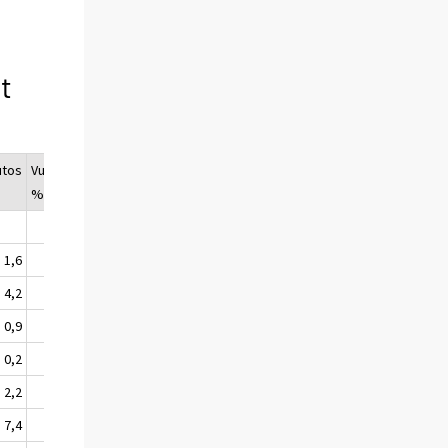
t
utos
Vuosimuutos
%
1,6
3,3
4,2
5,0
0,9
1,4
0,2
4,6
2,2
2,5
7,4
6,7