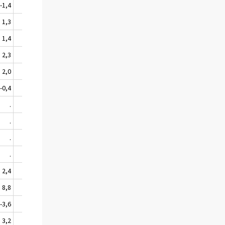
-1,4
-1,6
1,3
3,7
1,4
3,8
2,3
4,0
2,0
2,8
-0,4
5,0
.
.
.
.
.
.
.
.
2,4
2,0
8,8
6,1
-3,6
-1,0
3,2
0,2