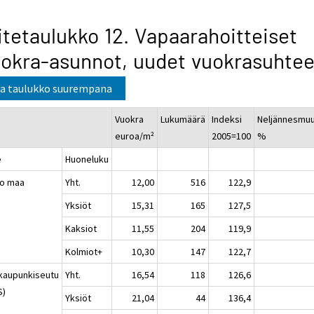
itetaulukko 12. Vapaarahoitteiset
okra-asunnot, uudet vuokrasuhtee
a taulukko suurempana
Vuokra
Lukumäärä
Indeksi
Neljännesmu
euroa/m²
2005=100
%
e
Huoneluku
o maa
Yht.
12,00
516
122,9
Yksiöt
15,31
165
127,5
Kaksiot
11,55
204
119,9
Kolmiot+
10,30
147
122,7
kaupunkiseutu
Yht.
16,54
118
126,6
S)
Yksiöt
21,04
44
136,4