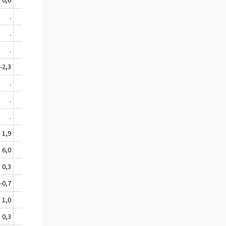
.
.
.
.
.
.
-2,3
9,5
.
.
.
.
.
.
1,9
2,9
6,0
6,5
0,3
0,3
-0,7
2,7
1,0
1,4
0,3
3,7