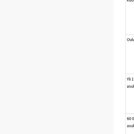
Oul
Yli 
asu
60 0
asu