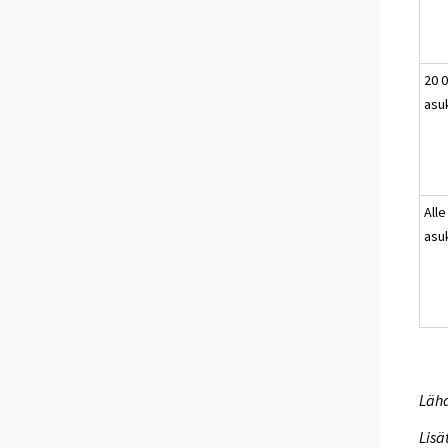
20 0
asu
Alle
asu
Lähd
Lisä