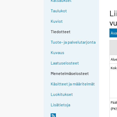
Katsaukset
Taulukot
Li
vu
Kuviot
Tiedotteet
Ava
Tuote- ja palvelutarjonta
Kuvaus
Alu
Laatuselosteet
Kok
Menetelmäselosteet
Käsitteet ja määritelmät
Luokitukset
Pää
Lisätietoja
(PK