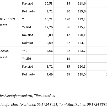
Kaksiot
10,53
34
118,6
Kolmiot+
8,72
20
115,6
00 - 59 999
Yht.
10,21
120
119,8
kasta
Yksiöt
12,26
36
115,2
Kaksiot
9,89
47
120,1
Kolmiot+
9,09
37
124,3
 20 000
Yht.
8,56
82
123,2
kasta
Yksiöt
.
19
.
Kaksiot
8,72
35
120,1
Kolmiot+
7,69
28
128,0
e: Asuntojen vuokrat, Tilastokeskus
tietoja: Martti Korhonen 09 1734 3451, Tomi Martikainen 09 1734 3632