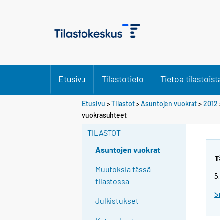
Etusivu
Tilastotieto
Tietoa tilastoist
Etusivu
>
Tilastot
>
Asuntojen vuokrat
>
2012
vuokrasuhteet
TILASTOT
Asuntojen vuokrat
T
Muutoksia tässä
5
tilastossa
S
Julkistukset