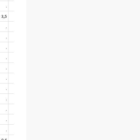
.
.
3,5
2,1
.
.
.
.
.
.
.
.
.
.
.
.
.
.
.
.
.
.
.
.
.
.
0,6
6,3