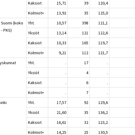
Kaksiot
15,71
39
120,4
Kolmiot+
13,92
35
125,0
 Suomi (koko
Yht.
10,57
398
121,1
 - PKS)
Yksiöt
13,14
121
122,6
Kaksiot
10,33
165
119,7
Kolmiot+
9,21
112
121,7
yskunnat
Yht.
.
17
.
Yksiöt
.
4
.
Kaksiot
.
6
.
Kolmiot+
.
7
.
inki
Yht.
17,57
92
129,6
Yksiöt
21,60
35
136,2
Kaksiot
16,61
32
123,2
Kolmiot+
14,25
25
130,5