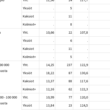
Yksiöt
.
5
.
Kaksiot
.
11
.
Kolmiot+
.
8
.
u
Yht.
10,66
22
107,8
Yksiöt
.
6
.
Kaksiot
.
11
.
Kolmiot+
.
5
.
100 000
Yht.
14,25
237
122,9
kasta
Yksiöt
18,22
87
130,6
Kaksiot
13,37
88
117,6
Kolmiot+
12,16
62
122,3
00 - 100 000
Yht.
10,99
77
120,0
kasta
Yksiöt
13,84
23
124,5