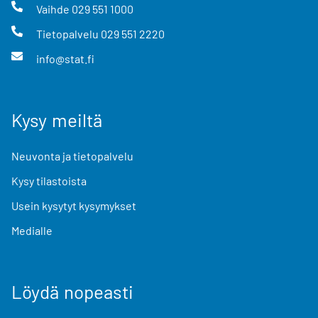
Vaihde
029 551 1000
Tietopalvelu
029 551 2220
info@stat.fi
Kysy meiltä
Neuvonta ja tietopalvelu
Kysy tilastoista
Usein kysytyt kysymykset
Medialle
Löydä nopeasti