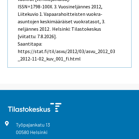
ISSN=1798-100X.
3. Vuosineljännes
2012,
Liitekuvio 1. Vapaarahoitteisten vuokra-
asuntojen keskimääräiset vuokratasot, 3.
neljännes 2012 . Helsinki: Tilastokeskus
[viitattu: 7.8.2026].
Saantitapa:
https://stat.fi/til/asvu/2012/03/asvu_2012_03
_2012-11-02_kuv_001_fi.html
Työpajankatu
13
00580
Helsinki