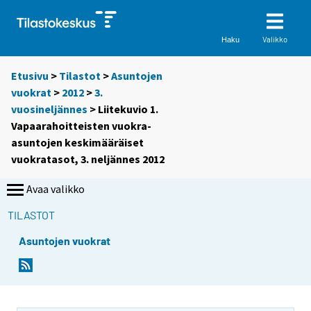
Valikko
Haku
Etusivu
>
Tilastot
>
Asuntojen
vuokrat
>
2012
>
3.
vuosineljännes
> Liitekuvio 1.
Vapaarahoitteisten vuokra-
asuntojen keskimääräiset
vuokratasot, 3. neljännes 2012
Avaa valikko
TILASTOT
Asuntojen vuokrat