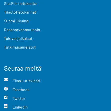
StatFin-tietokanta
Tilastotietokannat
Suomi lukuina
Rahanarvonmuunnin
Tulevat julkaisut
Tutkimusaineistot
Seuraa meitä
Tilaa uutisviesti
Facebook
Twitter
LinkedIn