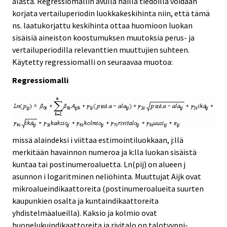
alasta. Regressiomallin avulla näillä tiedoilla voidaan
korjata vertailuperiodin luokkakeskihinta niin, että tämä
ns. laatukorjattu keskihinta ottaa huomioon luokan
sisäisiä aineiston koostumuksen muutoksia perus- ja
vertailuperiodilla relevanttien muuttujien suhteen.
Käytetty regressiomalli on seuraavaa muotoa:
Regressiomalli
missä alaindeksi i viittaa estimointiluokkaan, j:llä
merkitään havainnon numeroa ja k:lla luokan sisäistä
kuntaa tai postinumeroaluetta. Ln(pij) on alueen j
asunnon i logaritminen neliöhinta. Muuttujat Aijk ovat
mikroalueindikaattoreita (postinumeroalueita suurten
kaupunkien osalta ja kuntaindikaattoreita
yhdistelmäalueilla). Kaksio ja kolmio ovat
huonelukuindikaattoreita ja rivitalo on talotyyppi-