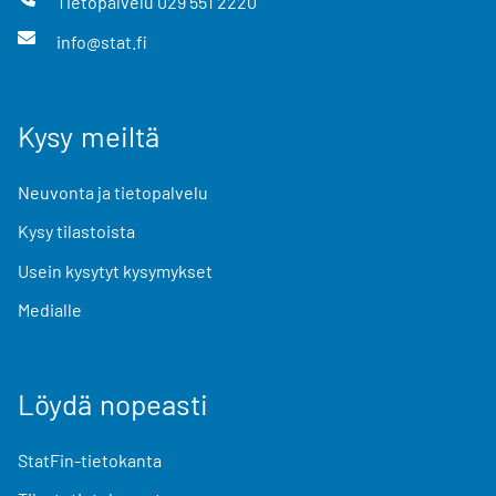
Tietopalvelu
029 551 2220
info@stat.fi
Kysy meiltä
Neuvonta ja tietopalvelu
Kysy tilastoista
Usein kysytyt kysymykset
Medialle
Löydä nopeasti
StatFin-tietokanta