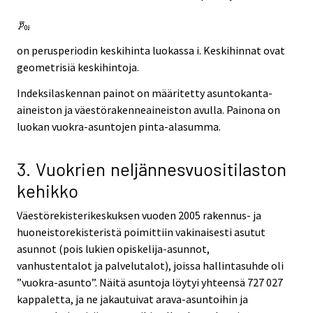
on perusperiodin keskihinta luokassa i. Keskihinnat ovat
geometrisiä keskihintoja.
Indeksilaskennan painot on määritetty asuntokanta-
aineiston ja väestörakenneaineiston avulla. Painona on
luokan vuokra-asuntojen pinta-alasumma.
3. Vuokrien neljännesvuositilaston
kehikko
Väestörekisterikeskuksen vuoden 2005 rakennus- ja
huoneistorekisteristä poimittiin vakinaisesti asutut
asunnot (pois lukien opiskelija-asunnot,
vanhustentalot ja palvelutalot), joissa hallintasuhde oli
”vuokra-asunto”. Näitä asuntoja löytyi yhteensä 727 027
kappaletta, ja ne jakautuivat arava-asuntoihin ja