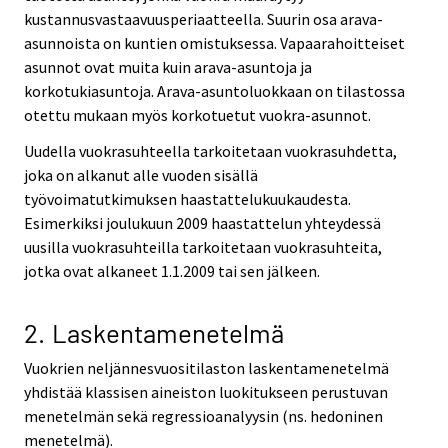
kustannusvastaavuusperiaatteella. Suurin osa arava-
asunnoista on kuntien omistuksessa. Vapaarahoitteiset
asunnot ovat muita kuin arava-asuntoja ja
korkotukiasuntoja. Arava-asuntoluokkaan on tilastossa
otettu mukaan myös korkotuetut vuokra-asunnot.
Uudella vuokrasuhteella tarkoitetaan vuokrasuhdetta,
joka on alkanut alle vuoden sisällä
työvoimatutkimuksen haastattelukuukaudesta.
Esimerkiksi joulukuun 2009 haastattelun yhteydessä
uusilla vuokrasuhteilla tarkoitetaan vuokrasuhteita,
jotka ovat alkaneet 1.1.2009 tai sen jälkeen.
2. Laskentamenetelmä
Vuokrien neljännesvuositilaston laskentamenetelmä
yhdistää klassisen aineiston luokitukseen perustuvan
menetelmän sekä regressioanalyysin (ns. hedoninen
menetelmä).