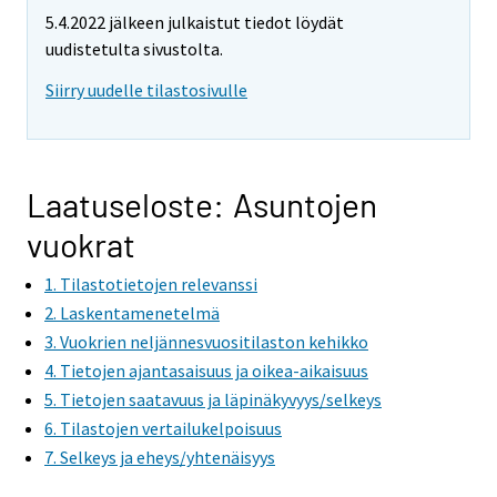
5.4.2022 jälkeen julkaistut tiedot löydät
uudistetulta sivustolta.
Siirry uudelle tilastosivulle
Laatuseloste: Asuntojen
vuokrat
1. Tilastotietojen relevanssi
2. Laskentamenetelmä
3. Vuokrien neljännesvuositilaston kehikko
4. Tietojen ajantasaisuus ja oikea-aikaisuus
5. Tietojen saatavuus ja läpinäkyvyys/selkeys
6. Tilastojen vertailukelpoisuus
7. Selkeys ja eheys/yhtenäisyys