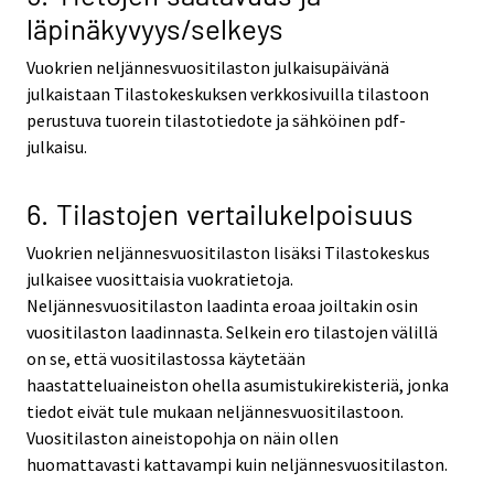
läpinäkyvyys/selkeys
Vuokrien neljännesvuositilaston julkaisupäivänä
julkaistaan Tilastokeskuksen verkkosivuilla tilastoon
perustuva tuorein tilastotiedote ja sähköinen pdf-
julkaisu.
6. Tilastojen vertailukelpoisuus
Vuokrien neljännesvuositilaston lisäksi Tilastokeskus
julkaisee vuosittaisia vuokratietoja.
Neljännesvuositilaston laadinta eroaa joiltakin osin
vuositilaston laadinnasta. Selkein ero tilastojen välillä
on se, että vuositilastossa käytetään
haastatteluaineiston ohella asumistukirekisteriä, jonka
tiedot eivät tule mukaan neljännesvuositilastoon.
Vuositilaston aineistopohja on näin ollen
huomattavasti kattavampi kuin neljännesvuositilaston.