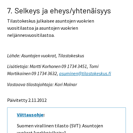
7. Selkeys ja eheys/yhtenäisyys
Tilastokeskus julkaisee asuntojen vuokrien
vuositilastoa ja asuntojen vuokrien
neljännesvuositilastoa.
Lähde: Asuntojen vuokrat, Tilastokeskus
Lisätietoja: Martti Korhonen 09 1734 3451, Tomi
Martikainen 09 1734 3632,
asuminen@tilastokeskus.fi
Vastaava tilastojohtaja: Kari Molnar
Päivitetty 2.11.2012
Viittausohje
:
Suomen virallinen tilasto (SVT): Asuntojen
vuokrat [verkkojulkaisu].