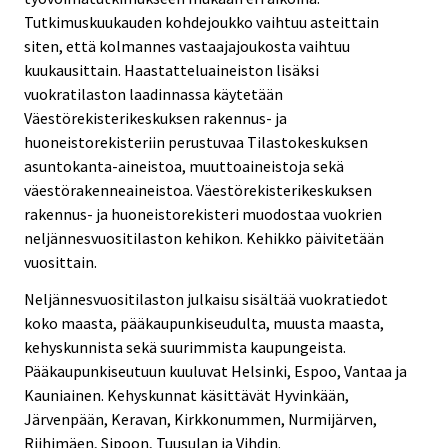
Tutkimuskuukauden kohdejoukko vaihtuu asteittain
siten, että kolmannes vastaajajoukosta vaihtuu
kuukausittain. Haastatteluaineiston lisäksi
vuokratilaston laadinnassa käytetään
Väestörekisterikeskuksen rakennus- ja
huoneistorekisteriin perustuvaa Tilastokeskuksen
asuntokanta-aineistoa, muuttoaineistoja sekä
väestörakenneaineistoa. Väestörekisterikeskuksen
rakennus- ja huoneistorekisteri muodostaa vuokrien
neljännesvuositilaston kehikon. Kehikko päivitetään
vuosittain.
Neljännesvuositilaston julkaisu sisältää vuokratiedot
koko maasta, pääkaupunkiseudulta, muusta maasta,
kehyskunnista sekä suurimmista kaupungeista.
Pääkaupunkiseutuun kuuluvat Helsinki, Espoo, Vantaa ja
Kauniainen. Kehyskunnat käsittävät Hyvinkään,
Järvenpään, Keravan, Kirkkonummen, Nurmijärven,
Riihimäen, Sipoon, Tuusulan ja Vihdin.