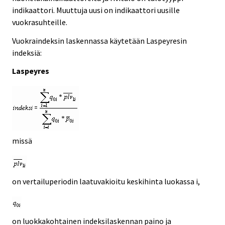
indikaattori. Muuttuja uusi on indikaattori uusille
vuokrasuhteille.
Vuokraindeksin laskennassa käytetään Laspeyresin
indeksiä:
Laspeyres
missä
on vertailuperiodin laatuvakioitu keskihinta luokassa i,
on luokkakohtainen indeksilaskennan paino ja