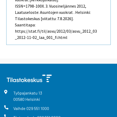
ISSN=1798-100X.
3. Vuosineljännes
2012,
Laatuseloste: Asuntojen vuokrat . Helsinki:
Tilastokeskus [viitattu: 7.8.2026].
Saantitapa:
https://stat.fi/til/asvu/2012/03/asvu_2012_03
_2012-11-02_laa_001_fi.html
Työpajankatu
13
00580
Helsinki
Vaihde
029 551 1000