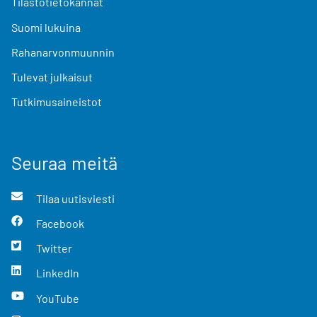
Tilastotietokannat
Suomi lukuina
Rahanarvonmuunnin
Tulevat julkaisut
Tutkimusaineistot
Seuraa meitä
Tilaa uutisviesti
Facebook
Twitter
LinkedIn
YouTube