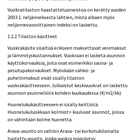
Vuokratilaston haastatteluaineistoa on kerätty vuoden
2003 1. neljänneksestä lähtien, mistä alkaen myös
neljännesvuosittainen indeksi on laskettu.
1.2.2 Tilaston käsitteet
Vuokrakäsite sisältää erikseen maksettavat vesimaksut
ja lämmityskustannukset. Vuokraan ei lasketa asunnon
käyttökorvauksia, joita ovat esimerkiksi sauna- ja
pesutupakorvaukset. Myöskään sähkö- ja
puhelinmaksut eivät sisälly tilaston
vuokrakäsitteeseen. Julkaistut keskivuokrat on laskettu
asunnon asuinneliötä kohden kuukaudessa (€/m2/kk).
Huonelukukäsitteeseen ei sisälly keittiötä.
Huonelukuluokkaan kolmiot+ kuuluvat asunnot, joissa
on vähintään kolme huonetta.
Arava-asunto on valtion Arava- tai korkotukilainalla
tuotettu asunto, jonka vuokra määräytyy