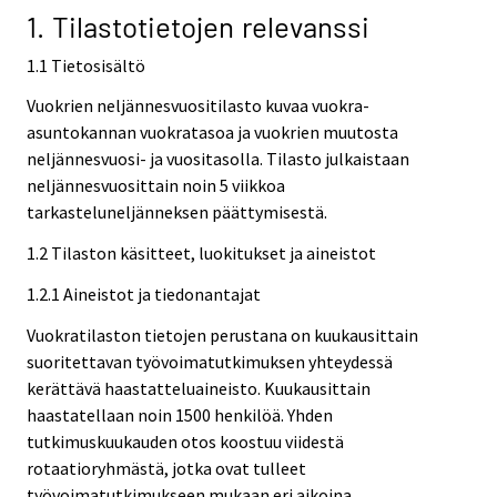
1. Tilastotietojen relevanssi
1.1 Tietosisältö
Vuokrien neljännesvuositilasto kuvaa vuokra-
asuntokannan vuokratasoa ja vuokrien muutosta
neljännesvuosi- ja vuositasolla. Tilasto julkaistaan
neljännesvuosittain noin 5 viikkoa
tarkasteluneljänneksen päättymisestä.
1.2 Tilaston käsitteet, luokitukset ja aineistot
1.2.1 Aineistot ja tiedonantajat
Vuokratilaston tietojen perustana on kuukausittain
suoritettavan työvoimatutkimuksen yhteydessä
kerättävä haastatteluaineisto. Kuukausittain
haastatellaan noin 1500 henkilöä. Yhden
tutkimuskuukauden otos koostuu viidestä
rotaatioryhmästä, jotka ovat tulleet
työvoimatutkimukseen mukaan eri aikoina.