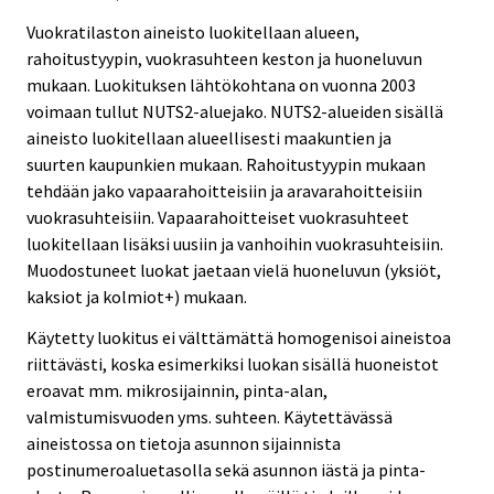
Vuokratilaston aineisto luokitellaan alueen,
rahoitustyypin, vuokrasuhteen keston ja huoneluvun
mukaan. Luokituksen lähtökohtana on vuonna 2003
voimaan tullut NUTS2-aluejako. NUTS2-alueiden sisällä
aineisto luokitellaan alueellisesti maakuntien ja
suurten kaupunkien mukaan. Rahoitustyypin mukaan
tehdään jako vapaarahoitteisiin ja aravarahoitteisiin
vuokrasuhteisiin. Vapaarahoitteiset vuokrasuhteet
luokitellaan lisäksi uusiin ja vanhoihin vuokrasuhteisiin.
Muodostuneet luokat jaetaan vielä huoneluvun (yksiöt,
kaksiot ja kolmiot+) mukaan.
Käytetty luokitus ei välttämättä homogenisoi aineistoa
riittävästi, koska esimerkiksi luokan sisällä huoneistot
eroavat mm. mikrosijainnin, pinta-alan,
valmistumisvuoden yms. suhteen. Käytettävässä
aineistossa on tietoja asunnon sijainnista
postinumeroaluetasolla sekä asunnon iästä ja pinta-