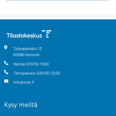
Työpajankatu
13
00580
Helsinki
Vaihde
029 551 1000
Tietopalvelu
029 551 2220
info@stat.fi
Kysy meiltä