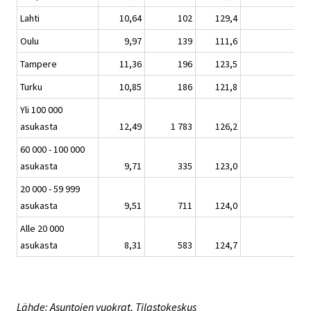
Lahti
10,64
102
129,4
0,
Oulu
9,97
139
111,6
-1
Tampere
11,36
196
123,5
-1
Turku
10,85
186
121,8
1,
Yli 100 000
asukasta
12,49
1 783
126,2
1,
60 000 - 100 000
asukasta
9,71
335
123,0
0,
20 000 - 59 999
asukasta
9,51
711
124,0
0,
Alle 20 000
asukasta
8,31
583
124,7
0,
Lähde: Asuntojen vuokrat, Tilastokeskus