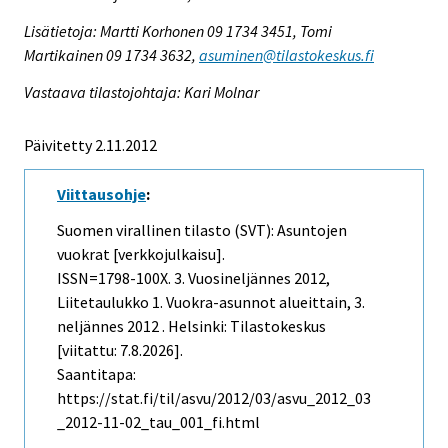
Lisätietoja: Martti Korhonen 09 1734 3451, Tomi
Martikainen 09 1734 3632,
asuminen@tilastokeskus.fi
Vastaava tilastojohtaja: Kari Molnar
Päivitetty 2.11.2012
Viittausohje
:
Suomen virallinen tilasto (SVT): Asuntojen
vuokrat [verkkojulkaisu].
ISSN=1798-100X.
3. Vuosineljännes
2012,
Liitetaulukko 1. Vuokra-asunnot alueittain, 3.
neljännes 2012 . Helsinki: Tilastokeskus
[viitattu: 7.8.2026].
Saantitapa:
https://stat.fi/til/asvu/2012/03/asvu_2012_03
_2012-11-02_tau_001_fi.html