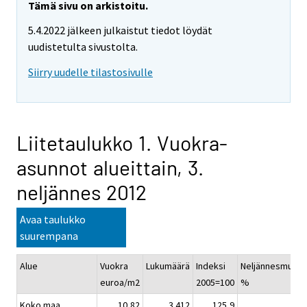
Tämä sivu on arkistoitu.
5.4.2022 jälkeen julkaistut tiedot löydät
uudistetulta sivustolta.
Siirry uudelle tilastosivulle
Liitetaulukko 1. Vuokra-
asunnot alueittain, 3.
neljännes 2012
Avaa taulukko
suurempana
Alue
Vuokra
Lukumäärä
Indeksi
Neljännesmuuto
euroa/m2
2005=100
%
Koko maa
10,82
3 412
125,9
0,