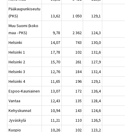
Pääkaupunkiseutu
(PKS)
13,62
1 050
129,1
1,
Muu Suomi (koko
maa - PKS)
9,78
2 362
124,3
0,
Helsinki
14,07
743
130,0
2,
Helsinki 1
17,78
102
132,6
2,
Helsinki 2
15,70
261
127,9
2,
Helsinki 3
12,76
184
132,4
3,
Helsinki 4
11,65
196
129,1
0,
Espoo-Kauniainen
13,07
172
126,4
1,
Vantaa
12,43
135
128,4
1,
Kehyskunnat
10,94
143
124,6
-0
Jyväskylä
11,21
110
126,5
0,
Kuopio
10,26
102
123,2
-0