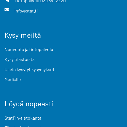
Tietopalvelu
029 551 2220
info@stat.fi
Kysy meiltä
Neuvonta ja tietopalvelu
Kysy tilastoista
Usein kysytyt kysymykset
Medialle
Löydä nopeasti
StatFin-tietokanta