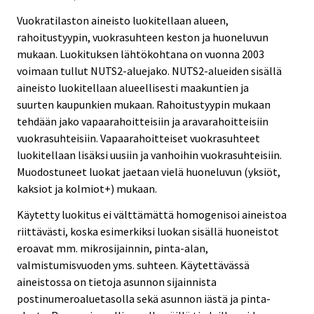
Vuokratilaston aineisto luokitellaan alueen,
rahoitustyypin, vuokrasuhteen keston ja huoneluvun
mukaan. Luokituksen lähtökohtana on vuonna 2003
voimaan tullut NUTS2-aluejako. NUTS2-alueiden sisällä
aineisto luokitellaan alueellisesti maakuntien ja
suurten kaupunkien mukaan. Rahoitustyypin mukaan
tehdään jako vapaarahoitteisiin ja aravarahoitteisiin
vuokrasuhteisiin. Vapaarahoitteiset vuokrasuhteet
luokitellaan lisäksi uusiin ja vanhoihin vuokrasuhteisiin.
Muodostuneet luokat jaetaan vielä huoneluvun (yksiöt,
kaksiot ja kolmiot+) mukaan.
Käytetty luokitus ei välttämättä homogenisoi aineistoa
riittävästi, koska esimerkiksi luokan sisällä huoneistot
eroavat mm. mikrosijainnin, pinta-alan,
valmistumisvuoden yms. suhteen. Käytettävässä
aineistossa on tietoja asunnon sijainnista
postinumeroaluetasolla sekä asunnon iästä ja pinta-