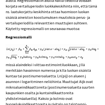
alasta. Regressiomallin avulla näillä tiedoilla voidaan
korjata vertailuperiodin luokkakeskihinta niin, että tämä
ns. laatukorjattu keskihinta ottaa huomioon luokan
sisäisiä aineiston koostumuksen muutoksia perus- ja
vertailuperiodilla relevanttien muuttujien suhteen.
Käytetty regressiomalli on seuraavaa muotoa:
Regressiomalli
missä alaindeksi i viittaa estimointiluokkaan, j:llä
merkitään havainnon numeroa ja k:lla luokan sisäistä
kuntaa tai postinumeroaluetta. Ln(pij) on alueen j
asunnon i logaritminen neliöhinta. Muuttujat Aijk ovat
mikroalueindikaattoreita (postinumeroalueita suurten
kaupunkien osalta ja kuntaindikaattoreita
yhdistelmäalueilla). Kaksio ja kolmio ovat
huonelukuindikaattoreita ja rivitalo on talotyyppi-