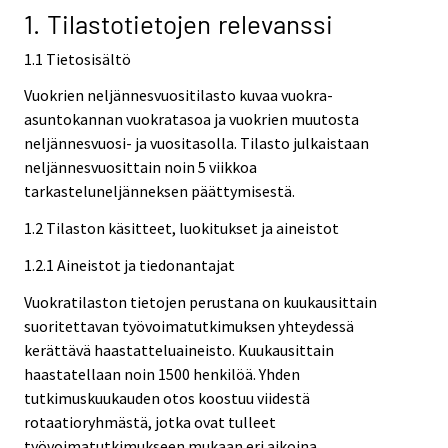
1. Tilastotietojen relevanssi
1.1 Tietosisältö
Vuokrien neljännesvuositilasto kuvaa vuokra-
asuntokannan vuokratasoa ja vuokrien muutosta
neljännesvuosi- ja vuositasolla. Tilasto julkaistaan
neljännesvuosittain noin 5 viikkoa
tarkasteluneljänneksen päättymisestä.
1.2 Tilaston käsitteet, luokitukset ja aineistot
1.2.1 Aineistot ja tiedonantajat
Vuokratilaston tietojen perustana on kuukausittain
suoritettavan työvoimatutkimuksen yhteydessä
kerättävä haastatteluaineisto. Kuukausittain
haastatellaan noin 1500 henkilöä. Yhden
tutkimuskuukauden otos koostuu viidestä
rotaatioryhmästä, jotka ovat tulleet
työvoimatutkimukseen mukaan eri aikoina.