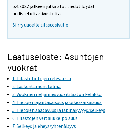
5.4.2022 jälkeen julkaistut tiedot löydät
uudistetulta sivustolta.
Siirry uudelle tilastosivulle
Laatuseloste: Asuntojen
vuokrat
1. Tilastotietojen relevanssi
2. Laskentamenetelmä
3. Vuokrien neljännesvuositilaston kehikko
4. Tietojen ajantasaisuus ja oikea-aikaisuus
5. Tietojen saatavuus ja läpinäkyvyys/selkeys
6. Tilastojen vertailukelpoisuus
7. Selkeys ja eheys/yhtenäisyys