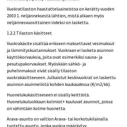
Vuokratilaston haastatteluaineistoa on kerätty vuoden
2003 1. neljänneksestä lähtien, mistä alkaen myös
neljännesvuosittainen indeksi on laskettu.
1.2.2 Tilaston käsitteet
Vuokrakäsite sisältää erikseen maksettavat vesimaksut
ja lämmityskustannukset. Vuokraan ei lasketa asunnon
käyttökorvauksia, joita ovat esimerkiksi sauna- ja
pesutupakorvaukset. Myöskään sähkö- ja
puhelinmaksut eivät sisälly tilaston
vuokrakäsitteeseen. Julkaistut keskivuokrat on laskettu
asunnon asuinneliötä kohden kuukaudessa (€/m2/kk).
Huonelukukäsitteeseen ei sisälly keittiötä.
Huonelukuluokkaan kolmiot+ kuuluvat asunnot, joissa
on vähintään kolme huonetta.
Arava-asunto on valtion Arava- tai korkotukilainalla
tuotettu asunto, jonka vuokra määräytyy