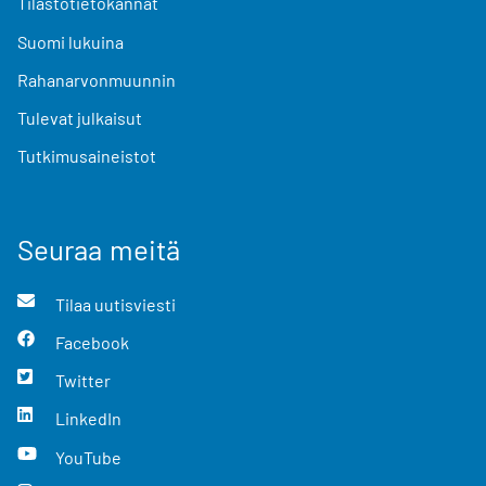
Tilastotietokannat
Suomi lukuina
Rahanarvonmuunnin
Tulevat julkaisut
Tutkimusaineistot
Seuraa meitä
Tilaa uutisviesti
Facebook
Twitter
LinkedIn
YouTube