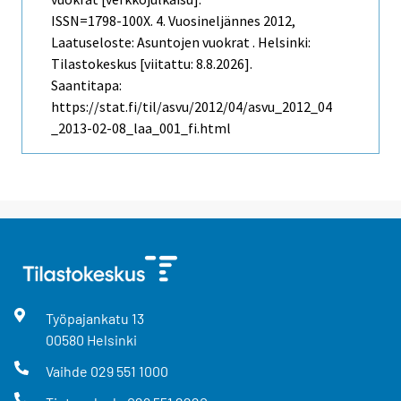
ISSN=1798-100X.
4. Vuosineljännes
2012,
Laatuseloste: Asuntojen vuokrat . Helsinki:
Tilastokeskus [viitattu: 8.8.2026].
Saantitapa:
https://stat.fi/til/asvu/2012/04/asvu_2012_04
_2013-02-08_laa_001_fi.html
Työpajankatu
13
00580
Helsinki
Vaihde
029 551 1000