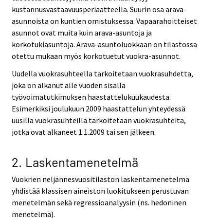
kustannusvastaavuusperiaatteella. Suurin osa arava-
asunnoista on kuntien omistuksessa. Vapaarahoitteiset
asunnot ovat muita kuin arava-asuntoja ja
korkotukiasuntoja. Arava-asuntoluokkaan on tilastossa
otettu mukaan myös korkotuetut vuokra-asunnot.
Uudella vuokrasuhteella tarkoitetaan vuokrasuhdetta,
joka on alkanut alle vuoden sisällä
työvoimatutkimuksen haastattelukuukaudesta.
Esimerkiksi joulukuun 2009 haastattelun yhteydessä
uusilla vuokrasuhteilla tarkoitetaan vuokrasuhteita,
jotka ovat alkaneet 1.1.2009 tai sen jälkeen.
2. Laskentamenetelmä
Vuokrien neljännesvuositilaston laskentamenetelmä
yhdistää klassisen aineiston luokitukseen perustuvan
menetelmän sekä regressioanalyysin (ns. hedoninen
menetelmä).