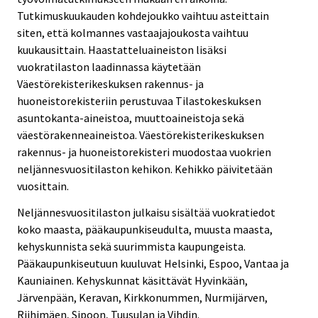
Tutkimuskuukauden kohdejoukko vaihtuu asteittain
siten, että kolmannes vastaajajoukosta vaihtuu
kuukausittain. Haastatteluaineiston lisäksi
vuokratilaston laadinnassa käytetään
Väestörekisterikeskuksen rakennus- ja
huoneistorekisteriin perustuvaa Tilastokeskuksen
asuntokanta-aineistoa, muuttoaineistoja sekä
väestörakenneaineistoa. Väestörekisterikeskuksen
rakennus- ja huoneistorekisteri muodostaa vuokrien
neljännesvuositilaston kehikon. Kehikko päivitetään
vuosittain.
Neljännesvuositilaston julkaisu sisältää vuokratiedot
koko maasta, pääkaupunkiseudulta, muusta maasta,
kehyskunnista sekä suurimmista kaupungeista.
Pääkaupunkiseutuun kuuluvat Helsinki, Espoo, Vantaa ja
Kauniainen. Kehyskunnat käsittävät Hyvinkään,
Järvenpään, Keravan, Kirkkonummen, Nurmijärven,
Riihimäen, Sipoon, Tuusulan ja Vihdin.