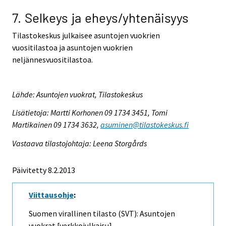
7. Selkeys ja eheys/yhtenäisyys
Tilastokeskus julkaisee asuntojen vuokrien
vuositilastoa ja asuntojen vuokrien
neljännesvuositilastoa.
Lähde: Asuntojen vuokrat, Tilastokeskus
Lisätietoja: Martti Korhonen 09 1734 3451, Tomi
Martikainen 09 1734 3632,
asuminen@tilastokeskus.fi
Vastaava tilastojohtaja: Leena Storgårds
Päivitetty 8.2.2013
Viittausohje
:
Suomen virallinen tilasto (SVT): Asuntojen
vuokrat [verkkojulkaisu].