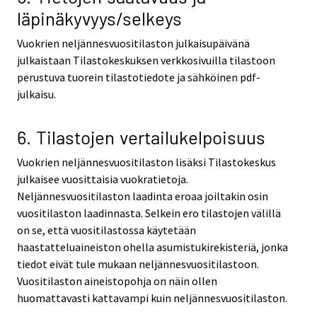
läpinäkyvyys/selkeys
Vuokrien neljännesvuositilaston julkaisupäivänä
julkaistaan Tilastokeskuksen verkkosivuilla tilastoon
perustuva tuorein tilastotiedote ja sähköinen pdf-
julkaisu.
6. Tilastojen vertailukelpoisuus
Vuokrien neljännesvuositilaston lisäksi Tilastokeskus
julkaisee vuosittaisia vuokratietoja.
Neljännesvuositilaston laadinta eroaa joiltakin osin
vuositilaston laadinnasta. Selkein ero tilastojen välillä
on se, että vuositilastossa käytetään
haastatteluaineiston ohella asumistukirekisteriä, jonka
tiedot eivät tule mukaan neljännesvuositilastoon.
Vuositilaston aineistopohja on näin ollen
huomattavasti kattavampi kuin neljännesvuositilaston.