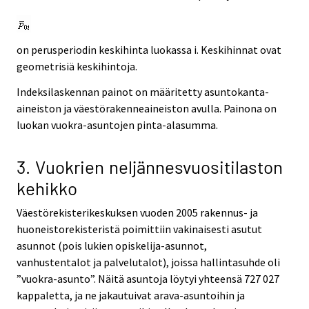
on perusperiodin keskihinta luokassa i. Keskihinnat ovat
geometrisiä keskihintoja.
Indeksilaskennan painot on määritetty asuntokanta-
aineiston ja väestörakenneaineiston avulla. Painona on
luokan vuokra-asuntojen pinta-alasumma.
3. Vuokrien neljännesvuositilaston
kehikko
Väestörekisterikeskuksen vuoden 2005 rakennus- ja
huoneistorekisteristä poimittiin vakinaisesti asutut
asunnot (pois lukien opiskelija-asunnot,
vanhustentalot ja palvelutalot), joissa hallintasuhde oli
”vuokra-asunto”. Näitä asuntoja löytyi yhteensä 727 027
kappaletta, ja ne jakautuivat arava-asuntoihin ja