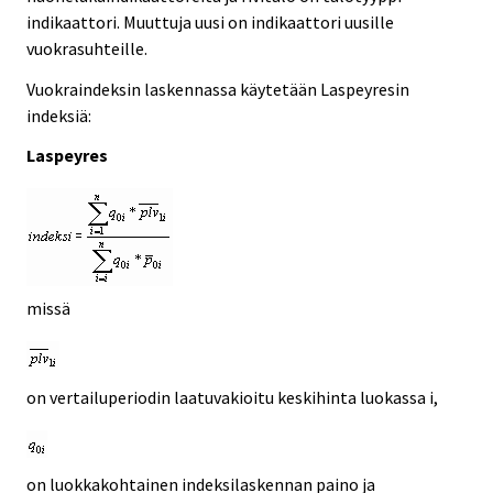
indikaattori. Muuttuja uusi on indikaattori uusille
vuokrasuhteille.
Vuokraindeksin laskennassa käytetään Laspeyresin
indeksiä:
Laspeyres
missä
on vertailuperiodin laatuvakioitu keskihinta luokassa i,
on luokkakohtainen indeksilaskennan paino ja