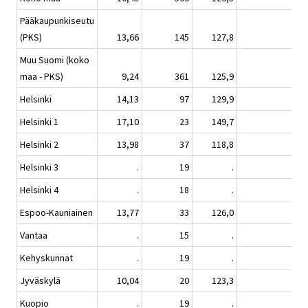
Pääkaupunkiseutu
(PKS)
13,66
145
127,8
-0,
Muu Suomi (koko
maa - PKS)
9,24
361
125,9
0,
Helsinki
14,13
97
129,9
2,
Helsinki 1
17,10
23
149,7
5,
Helsinki 2
13,98
37
118,8
-0,
Helsinki 3
.
19
.
Helsinki 4
.
18
.
Espoo-Kauniainen
13,77
33
126,0
-2,
Vantaa
.
15
.
Kehyskunnat
.
19
.
Jyväskylä
10,04
20
123,3
0,
Kuopio
.
19
.