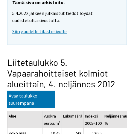
Tämä sivu on arkistoitu.
5.4.2022 jälkeen julkaistut tiedot löydät
uudistetulta sivustolta.
Siirry uudelle tilastosivulle
Liitetaulukko 5.
Vapaarahoitteiset kolmiot
alueittain, 4. neljännes 2012
Avaa taulukko
suurempana
Alue
Vuokra
Lukumäärä
Indeksi
Neljännesmuuto
euroa/m²
2005=100
%
Koko maa
10,45
506
126,5
-0,