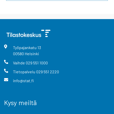
Työpajankatu
13
00580
Helsinki
Vaihde
029 551 1000
Tietopalvelu
029 551 2220
info@stat.fi
Kysy meiltä