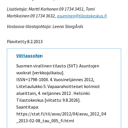
Lisätietoja: Martti Korhonen 09 1734 3451, Tomi
Martikainen 09 1734 3632,
asuminen@tilastokeskus.fi
Vastaava tilastojohtaja: Leena Storgårds
Päivitetty 8.2.2013
Viittausohje
:
Suomen virallinen tilasto (SVT): Asuntojen
vuokrat [verkkojulkaisu].
ISSN=1798-100X.
4. Vuosineljännes
2012,
Liitetaulukko 5. Vapaarahoitteiset kolmiot
alueittain, 4. neljännes 2012 . Helsinki:
Tilastokeskus [viitattu: 9.8.2026].
Saantitapa:
https://stat.fi/til/asvu/2012/04/asvu_2012_04
_2013-02-08_tau_005_fi.html