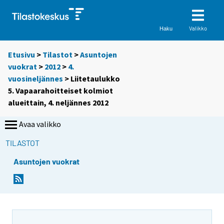
Valikko
Haku
Etusivu
>
Tilastot
>
Asuntojen
vuokrat
>
2012
>
4.
vuosineljännes
> Liitetaulukko
5. Vapaarahoitteiset kolmiot
alueittain, 4. neljännes 2012
Avaa valikko
TILASTOT
Asuntojen vuokrat