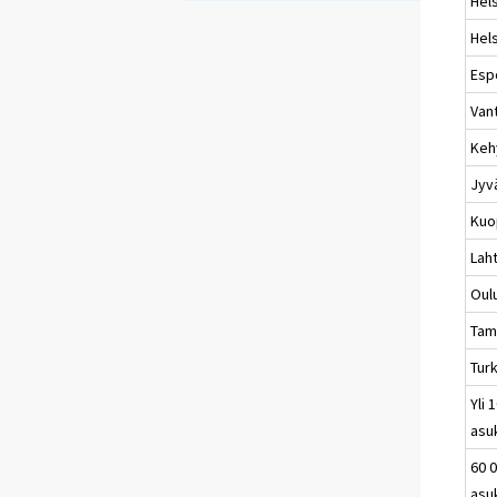
Hels
Hels
Esp
Van
Keh
Jyv
Kuo
Laht
Oul
Tam
Tur
Yli 
asu
60 0
asu