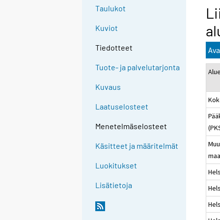
Taulukot
Li
al
Kuviot
Tiedotteet
Ava
Tuote- ja palvelutarjonta
Alu
Kuvaus
Kok
Laatuselosteet
Pää
Menetelmäselosteet
(PK
Muu
Käsitteet ja määritelmät
maa
Luokitukset
Hels
Lisätietoja
Hels
Hels