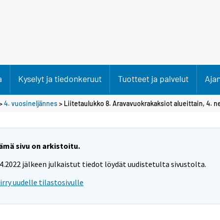
a
Kyselyt ja tiedonkeruut
Tuotteet ja palvelut
Aja
>
4. vuosineljännes
> Liitetaulukko 8. Aravavuokrakaksiot alueittain, 4. n
ämä sivu on arkistoitu.
.4.2022 jälkeen julkaistut tiedot löydät uudistetulta sivustolta.
iirry uudelle tilastosivulle