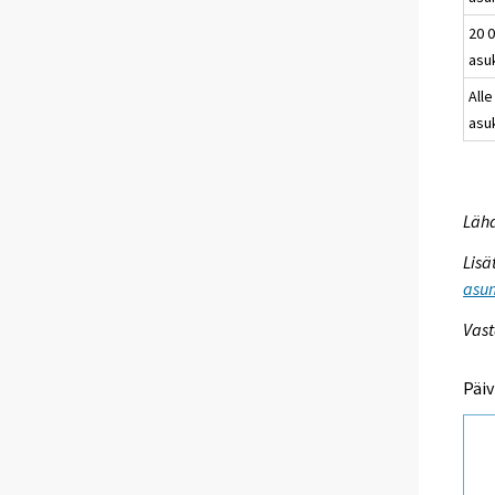
20 0
asu
Alle
asu
Lähd
Lisä
asum
Vast
Päiv