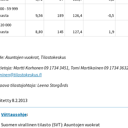
00 - 59 999
kasta
9,56
189
126,4
-0,5
 20 000
kasta
8,80
145
127,4
1,9
e: Asuntojen vuokrat, Tilastokeskus
tietoja: Martti Korhonen 09 1734 3451, Tomi Martikainen 09 1734 3632
inen@tilastokeskus.fi
aava tilastojohtaja: Leena Storgårds
itetty 8.2.2013
Viittausohje
:
Suomen virallinen tilasto (SVT): Asuntojen vuokrat