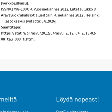
[verkkojulkaisu].
ISSN=1798-100X.
4. Vuosineljännes
2012, Liitetaulukko 8.
Aravavuokrakaksiot alueittain, 4. neljännes 2012 . Helsinki:
Tilastokeskus [viitattu: 6.8.2026].
Saantitapa:
https://stat.fi/til/asvu/2012/04/asvu_2012_04_2013-02-
08_tau_008_fi.html
meiltä
Löydä nopeasti
 ja tietopalvelu
StatFin-tietokanta