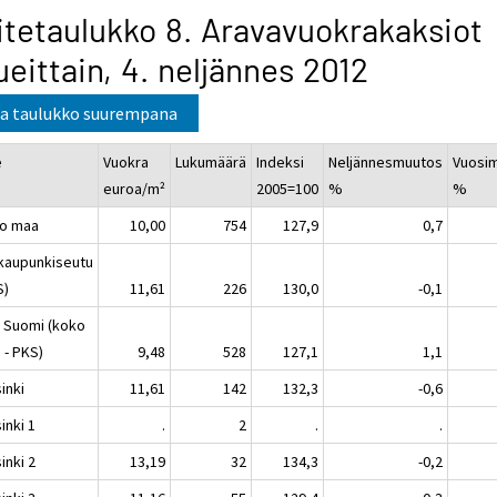
itetaulukko 8. Aravavuokrakaksiot
ueittain, 4. neljännes 2012
a taulukko suurempana
e
Vuokra
Lukumäärä
Indeksi
Neljännesmuutos
Vuosi
euroa/m²
2005=100
%
%
o maa
10,00
754
127,9
0,7
kaupunkiseutu
S)
11,61
226
130,0
-0,1
 Suomi (koko
 - PKS)
9,48
528
127,1
1,1
inki
11,61
142
132,3
-0,6
inki 1
.
2
.
.
inki 2
13,19
32
134,3
-0,2