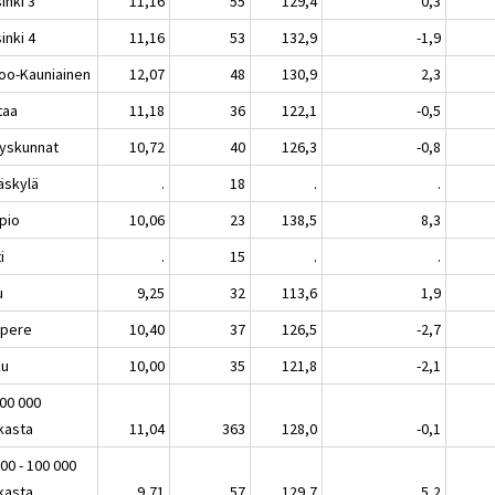
inki 3
11,16
55
129,4
0,3
inki 4
11,16
53
132,9
-1,9
oo-Kauniainen
12,07
48
130,9
2,3
taa
11,18
36
122,1
-0,5
yskunnat
10,72
40
126,3
-0,8
äskylä
.
18
.
.
pio
10,06
23
138,5
8,3
i
.
15
.
.
u
9,25
32
113,6
1,9
pere
10,40
37
126,5
-2,7
ku
10,00
35
121,8
-2,1
100 000
kasta
11,04
363
128,0
-0,1
00 - 100 000
kasta
9,71
57
129,7
5,2