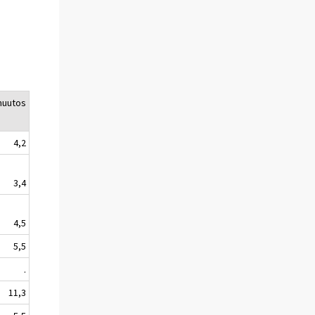
muutos
4,2
3,4
4,5
5,5
.
11,3