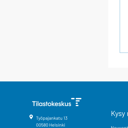
Kysy 
Työpajankatu
13
00580
Helsinki
Neuvonta