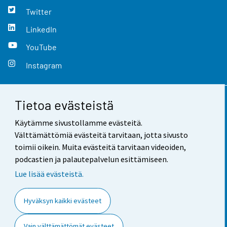
Twitter
LinkedIn
YouTube
Instagram
Tietoa evästeistä
Yhteystiedot
Käytämme sivustollamme evästeitä.
Palaute
Välttämättömiä evästeitä tarvitaan, jotta sivusto
toimii oikein. Muita evästeitä tarvitaan videoiden,
Käyttöehdot
podcastien ja palautepalvelun esittämiseen.
Tietosuoja
Lue lisää evästeistä.
Saavutettavuus
Hyväksyn kaikki evästeet
Tietoa sivustosta
Vain välttämättömät evästeet