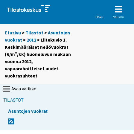
Valikko
Haku
Etusivu
>
Tilastot
>
Asuntojen
vuokrat
>
2012
> Liitekuvio 1.
Keskimääräiset neliövuokrat
(€/m²/kk) huoneluvun mukaan
vuonna 2012,
vapaarahoitteiset uudet
vuokrasuhteet
Avaa valikko
TILASTOT
Asuntojen vuokrat