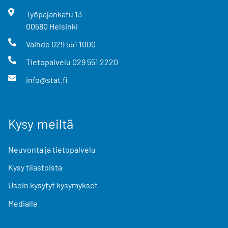
Työpajankatu
13
00580
Helsinki
Vaihde
029 551 1000
Tietopalvelu
029 551 2220
info@stat.fi
Kysy meiltä
Neuvonta ja tietopalvelu
Kysy tilastoista
Usein kysytyt kysymykset
Medialle