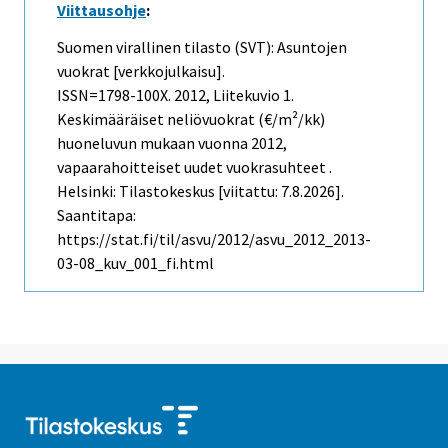
Viittausohje
:
Suomen virallinen tilasto (SVT): Asuntojen
vuokrat [verkkojulkaisu].
ISSN=1798-100X. 2012, Liitekuvio 1.
Keskimääräiset neliövuokrat (€/m²/kk)
huoneluvun mukaan vuonna 2012,
vapaarahoitteiset uudet vuokrasuhteet .
Helsinki: Tilastokeskus [viitattu: 7.8.2026].
Saantitapa:
https://stat.fi/til/asvu/2012/asvu_2012_2013-
03-08_kuv_001_fi.html