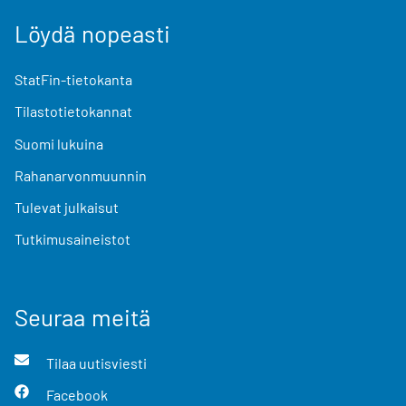
Löydä nopeasti
StatFin-tietokanta
Tilastotietokannat
Suomi lukuina
Rahanarvonmuunnin
Tulevat julkaisut
Tutkimusaineistot
Seuraa meitä
Tilaa uutisviesti
Facebook