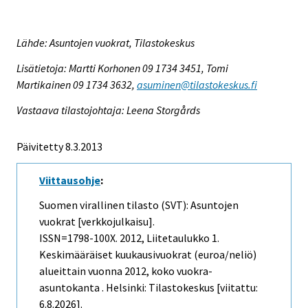
Lähde: Asuntojen vuokrat, Tilastokeskus
Lisätietoja: Martti Korhonen 09 1734 3451, Tomi
Martikainen 09 1734 3632,
asuminen@tilastokeskus.fi
Vastaava tilastojohtaja: Leena Storgårds
Päivitetty 8.3.2013
Viittausohje
:
Suomen virallinen tilasto (SVT): Asuntojen
vuokrat [verkkojulkaisu].
ISSN=1798-100X. 2012, Liitetaulukko 1.
Keskimääräiset kuukausivuokrat (euroa/neliö)
alueittain vuonna 2012, koko vuokra-
asuntokanta . Helsinki: Tilastokeskus [viitattu:
6.8.2026].