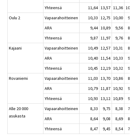
Yhteensä
11,64
13,57
11,36
10,34
Oulu 2
Vapaarahoitteinen
10,33
12,75
10,00
9,14
ARA
9,44
10,89
9,56
8,60
Yhteensä
9,87
11,97
9,76
8,86
Kajaani
Vapaarahoitteinen
10,49
12,57
10,31
8,79
ARA
10,40
11,54
10,33
9,88
Yhteensä
10,45
12,19
10,32
9,33
Rovaniemi
Vapaarahoitteinen
11,03
13,70
10,86
8,94
ARA
10,79
11,87
10,92
9,98
Yhteensä
10,93
13,12
10,89
9,39
Alle 20 000
Vapaarahoitteinen
8,33
9,75
8,38
7,56
asukasta
ARA
8,64
9,08
8,69
8,21
Yhteensä
8,47
9,45
8,54
7,80