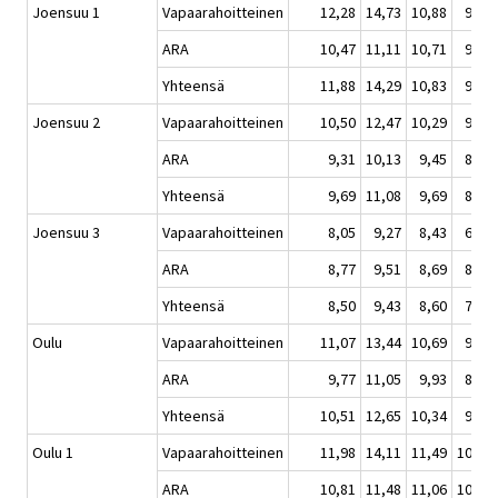
Joensuu 1
Vapaarahoitteinen
12,28
14,73
10,88
9,80
ARA
10,47
11,11
10,71
9,50
Yhteensä
11,88
14,29
10,83
9,71
Joensuu 2
Vapaarahoitteinen
10,50
12,47
10,29
9,45
ARA
9,31
10,13
9,45
8,79
Yhteensä
9,69
11,08
9,69
8,99
Joensuu 3
Vapaarahoitteinen
8,05
9,27
8,43
6,79
ARA
8,77
9,51
8,69
8,18
Yhteensä
8,50
9,43
8,60
7,51
Oulu
Vapaarahoitteinen
11,07
13,44
10,69
9,66
ARA
9,77
11,05
9,93
8,92
Yhteensä
10,51
12,65
10,34
9,31
Oulu 1
Vapaarahoitteinen
11,98
14,11
11,49
10,51
ARA
10,81
11,48
11,06
10,00