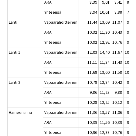
ARA
8,39
9,01
8,41
8,09
Yhteensä
8,94
10,61
8,88
7,90
Lahti
Vapaarahoitteinen
11,44
13,69
11,07
9,65
ARA
10,32
11,30
10,43
9,73
Yhteensä
10,92
12,92
10,76
9,69
Lahti 1
Vapaarahoitteinen
12,03
14,40
11,67
10,02
ARA
11,11
11,34
11,43
10,57
Yhteensä
11,68
13,60
11,58
10,26
Lahti 2
Vapaarahoitteinen
10,78
12,84
10,42
9,23
ARA
9,86
11,28
9,88
9,24
Yhteensä
10,28
12,25
10,12
9,24
Hämeenlinna
Vapaarahoitteinen
11,36
13,57
11,06
9,70
ARA
10,39
11,56
10,39
9,56
Yhteensä
10,96
12,88
10,76
9,64