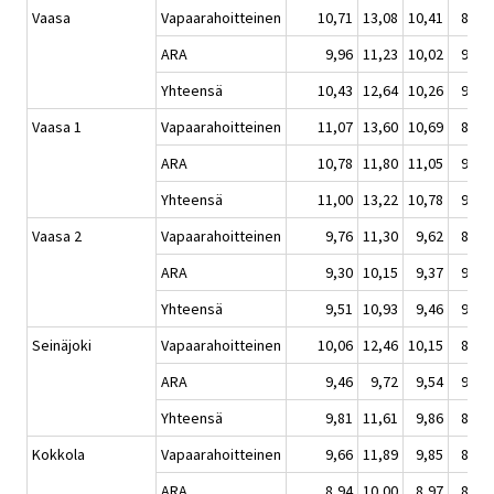
Vaasa
Vapaarahoitteinen
10,71
13,08
10,41
8,92
ARA
9,96
11,23
10,02
9,39
Yhteensä
10,43
12,64
10,26
9,12
Vaasa 1
Vapaarahoitteinen
11,07
13,60
10,69
8,90
ARA
10,78
11,80
11,05
9,87
Yhteensä
11,00
13,22
10,78
9,22
Vaasa 2
Vapaarahoitteinen
9,76
11,30
9,62
8,96
ARA
9,30
10,15
9,37
9,03
Yhteensä
9,51
10,93
9,46
9,00
Seinäjoki
Vapaarahoitteinen
10,06
12,46
10,15
8,59
ARA
9,46
9,72
9,54
9,20
Yhteensä
9,81
11,61
9,86
8,82
Kokkola
Vapaarahoitteinen
9,66
11,89
9,85
8,44
ARA
8,94
10,00
8,97
8,29