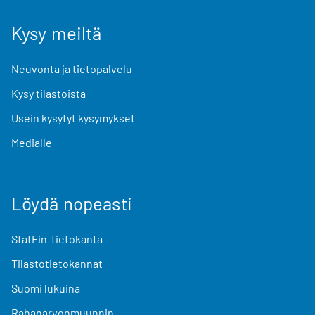
Kysy meiltä
Neuvonta ja tietopalvelu
Kysy tilastoista
Usein kysytyt kysymykset
Medialle
Löydä nopeasti
StatFin-tietokanta
Tilastotietokannat
Suomi lukuina
Rahanarvonmuunnin