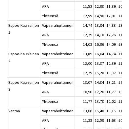
ARA
11,52
12,98
11,89
10,95
Yhteensä
12,55
14,96
12,91
11,60
Espoo-Kauniainen
Vapaarahoitteinen
14,74
18,04
14,88
13,54
1
ARA
12,29
14,10
12,26
11,74
Yhteensä
14,03
16,96
14,09
13,03
Espoo-Kauniainen
Vapaarahoitteinen
13,89
16,64
14,74
11,95
2
ARA
12,00
13,37
12,39
11,40
Yhteensä
12,75
15,20
13,32
11,60
Espoo-Kauniainen
Vapaarahoitteinen
13,07
14,84
13,21
12,14
3
ARA
10,90
12,26
11,27
10,39
Yhteensä
11,77
13,78
12,02
11,02
Vantaa
Vapaarahoitteinen
13,06
15,40
13,15
11,56
ARA
11,38
12,59
11,63
10,89