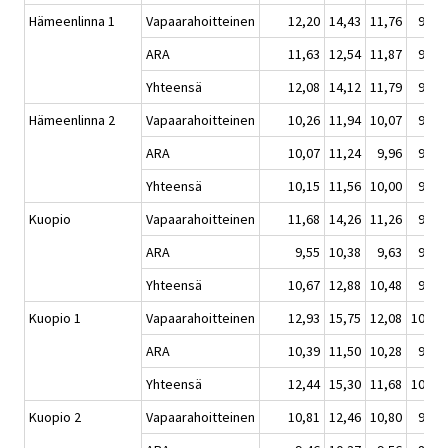
Hämeenlinna 1
Vapaarahoitteinen
12,20
14,43
11,76
9,98
ARA
11,63
12,54
11,87
9,96
Yhteensä
12,08
14,12
11,79
9,98
Hämeenlinna 2
Vapaarahoitteinen
10,26
11,94
10,07
9,45
ARA
10,07
11,24
9,96
9,49
Yhteensä
10,15
11,56
10,00
9,47
Kuopio
Vapaarahoitteinen
11,68
14,26
11,26
9,71
ARA
9,55
10,38
9,63
9,04
Yhteensä
10,67
12,88
10,48
9,34
Kuopio 1
Vapaarahoitteinen
12,93
15,75
12,08
10,31
ARA
10,39
11,50
10,28
9,96
Yhteensä
12,44
15,30
11,68
10,22
Kuopio 2
Vapaarahoitteinen
10,81
12,46
10,80
9,60