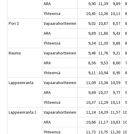
ARA
9,90
11,39
9,89
8,71
Yhteensä
10,45
12,36
10,12
8,69
Pori 2
Vapaarahoitteinen
9,02
10,87
8,57
8,16
ARA
9,89
11,86
9,43
8,09
Yhteensä
9,34
11,30
8,88
8,13
Rauma
Vapaarahoitteinen
9,48
11,76
9,21
8,19
ARA
8,56
9,53
8,60
7,90
Yhteensä
9,11
10,94
8,95
8,07
Lappeenranta
Vapaarahoitteinen
11,09
13,36
10,59
9,31
ARA
9,69
10,37
9,77
9,21
Yhteensä
10,37
12,29
10,13
9,25
Lappeenranta 1
Vapaarahoitteinen
12,24
14,39
11,57
10,11
ARA
10,66
11,17
10,83
10,04
Yhteensä
11,73
13,75
11,30
10,08