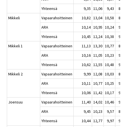
Yhteensä
9,35
11,06
9,43
8,38
Mikkeli
Vapaarahoitteinen
10,82
13,04
10,58
8,80
ARA
10,14
10,95
10,24
9,67
Yhteensä
10,45
12,24
10,38
9,33
Mikkeli 1
Vapaarahoitteinen
11,13
13,30
10,77
8,89
ARA
10,16
11,05
10,23
9,72
Yhteensä
10,62
12,55
10,48
9,42
Mikkeli 2
Vapaarahoitteinen
9,99
12,08
10,03
8,66
ARA
10,11
10,77
10,25
9,54
Yhteensä
10,06
11,42
10,17
9,13
Joensuu
Vapaarahoitteinen
11,40
14,02
10,46
9,35
ARA
9,45
10,23
9,57
8,84
Yhteensä
10,44
12,77
9,97
9,07