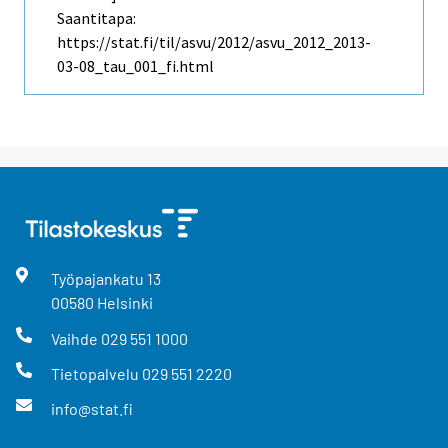
Saantitapa:
https://stat.fi/til/asvu/2012/asvu_2012_2013-
03-08_tau_001_fi.html
Työpajankatu
13
00580
Helsinki
Vaihde
029 551 1000
Tietopalvelu
029 551 2220
info@stat.fi