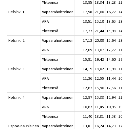
Yhteensä
13,95
18,34
13,28
11,63
Helsinki 1
Vapaarahoitteinen
17,58
21,60
16,22
14,52
ARA
13,51
15,10
13,65
13,03
Yhteensä
17,27
21,44
15,98
14,35
Helsinki 2
Vapaarahoitteinen
17,12
20,09
15,64
13,27
ARA
12,05
13,67
12,22
11,28
Yhteensä
15,81
19,42
14,60
12,46
Helsinki 3
Vapaarahoitteinen
14,19
18,02
13,98
11,84
ARA
11,26
12,55
11,44
10,72
Yhteensä
12,62
15,96
12,56
11,19
Helsinki 4
Vapaarahoitteinen
12,97
15,33
12,94
11,32
ARA
10,67
11,85
10,95
10,23
Yhteensä
11,40
13,81
11,58
10,49
Espoo-Kauniainen
Vapaarahoitteinen
13,81
16,24
14,23
12,48