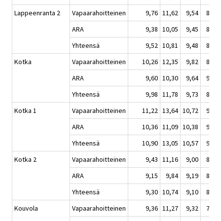
Lappeenranta 2
Vapaarahoitteinen
9,76
11,62
9,54
8,65
ARA
9,38
10,05
9,45
8,96
Yhteensä
9,52
10,81
9,48
8,84
Kotka
Vapaarahoitteinen
10,26
12,35
9,82
8,62
ARA
9,60
10,30
9,64
9,13
Yhteensä
9,98
11,78
9,73
8,84
Kotka 1
Vapaarahoitteinen
11,22
13,64
10,72
9,03
ARA
10,36
11,09
10,38
9,90
Yhteensä
10,90
13,05
10,57
9,38
Kotka 2
Vapaarahoitteinen
9,43
11,16
9,00
8,32
ARA
9,15
9,84
9,19
8,69
Yhteensä
9,30
10,74
9,10
8,49
Kouvola
Vapaarahoitteinen
9,36
11,27
9,32
7,74