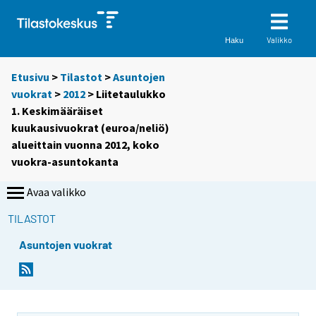
Valikko
Haku
Etusivu
>
Tilastot
>
Asuntojen
vuokrat
>
2012
> Liitetaulukko
1. Keskimääräiset
kuukausivuokrat (euroa/neliö)
alueittain vuonna 2012, koko
vuokra-asuntokanta
Avaa valikko
TILASTOT
Asuntojen vuokrat