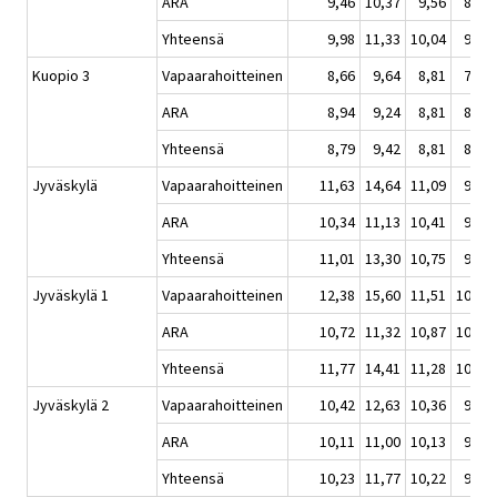
ARA
9,46
10,37
9,56
8,93
Yhteensä
9,98
11,33
10,04
9,15
Kuopio 3
Vapaarahoitteinen
8,66
9,64
8,81
7,94
ARA
8,94
9,24
8,81
8,82
Yhteensä
8,79
9,42
8,81
8,33
Jyväskylä
Vapaarahoitteinen
11,63
14,64
11,09
9,84
ARA
10,34
11,13
10,41
9,88
Yhteensä
11,01
13,30
10,75
9,86
Jyväskylä 1
Vapaarahoitteinen
12,38
15,60
11,51
10,44
ARA
10,72
11,32
10,87
10,21
Yhteensä
11,77
14,41
11,28
10,34
Jyväskylä 2
Vapaarahoitteinen
10,42
12,63
10,36
9,16
ARA
10,11
11,00
10,13
9,66
Yhteensä
10,23
11,77
10,22
9,46