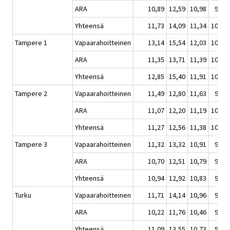
ARA
10,89
12,59
10,98
9,97
Yhteensä
11,73
14,09
11,34
10,13
Tampere 1
Vapaarahoitteinen
13,14
15,54
12,03
10,76
ARA
11,35
13,71
11,39
10,19
Yhteensä
12,85
15,40
11,91
10,62
Tampere 2
Vapaarahoitteinen
11,49
12,80
11,63
9,87
ARA
11,07
12,20
11,19
10,38
Yhteensä
11,27
12,56
11,38
10,18
Tampere 3
Vapaarahoitteinen
11,32
13,32
10,91
9,93
ARA
10,70
12,51
10,79
9,76
Yhteensä
10,94
12,92
10,83
9,82
Turku
Vapaarahoitteinen
11,71
14,14
10,96
9,67
ARA
10,22
11,76
10,46
9,23
Yhteensä
11,09
13,55
10,73
9,45