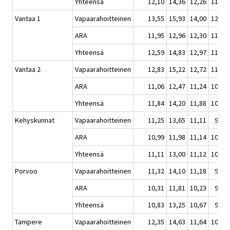
Yhteensä
12,10
14,36
12,26
11,14
Vantaa 1
Vapaarahoitteinen
13,55
15,93
14,00
12,05
ARA
11,95
12,96
12,30
11,47
Yhteensä
12,59
14,83
12,97
11,68
Vantaa 2
Vapaarahoitteinen
12,83
15,22
12,72
11,30
ARA
11,06
12,47
11,24
10,55
Yhteensä
11,84
14,20
11,88
10,83
Kehyskunnat
Vapaarahoitteinen
11,25
13,65
11,11
9,82
ARA
10,99
11,98
11,14
10,44
Yhteensä
11,11
13,00
11,12
10,16
Porvoo
Vapaarahoitteinen
11,32
14,10
11,18
9,49
ARA
10,31
11,81
10,23
9,76
Yhteensä
10,83
13,25
10,67
9,62
Tampere
Vapaarahoitteinen
12,35
14,63
11,64
10,31