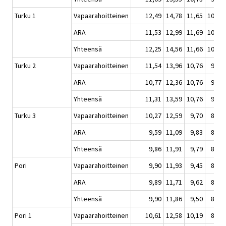
Turku 1
Vapaarahoitteinen
12,49
14,78
11,65
10,27
ARA
11,53
12,99
11,69
10,59
Yhteensä
12,25
14,56
11,66
10,38
Turku 2
Vapaarahoitteinen
11,54
13,96
10,76
9,48
ARA
10,77
12,36
10,76
9,49
Yhteensä
11,31
13,59
10,76
9,49
Turku 3
Vapaarahoitteinen
10,27
12,59
9,70
8,93
ARA
9,59
11,09
9,83
8,73
Yhteensä
9,86
11,91
9,79
8,79
Pori
Vapaarahoitteinen
9,90
11,93
9,45
8,42
ARA
9,89
11,71
9,62
8,35
Yhteensä
9,90
11,86
9,50
8,40
Pori 1
Vapaarahoitteinen
10,61
12,58
10,19
8,68