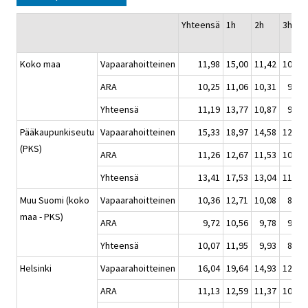
Yhteensä
1h
2h
3h+
Koko maa
Vapaarahoitteinen
11,98
15,00
11,42
10,04
ARA
10,25
11,06
10,31
9,86
Yhteensä
11,19
13,77
10,87
9,95
Pääkaupunkiseutu
Vapaarahoitteinen
15,33
18,97
14,58
12,64
(PKS)
ARA
11,26
12,67
11,53
10,72
Yhteensä
13,41
17,53
13,04
11,54
Muu Suomi (koko
Vapaarahoitteinen
10,36
12,71
10,08
8,76
maa - PKS)
ARA
9,72
10,56
9,78
9,19
Yhteensä
10,07
11,95
9,93
8,96
Helsinki
Vapaarahoitteinen
16,04
19,64
14,93
12,93
ARA
11,13
12,59
11,37
10,58