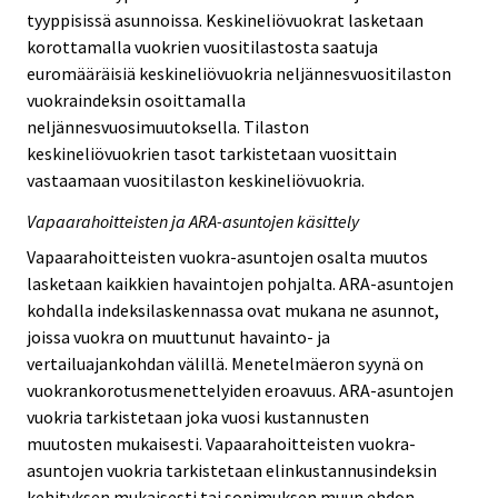
tyyppisissä asunnoissa. Keskineliövuokrat lasketaan
korottamalla vuokrien vuositilastosta saatuja
euromääräisiä keskineliövuokria neljännesvuositilaston
vuokraindeksin osoittamalla
neljännesvuosimuutoksella. Tilaston
keskineliövuokrien tasot tarkistetaan vuosittain
vastaamaan vuositilaston keskineliövuokria.
Vapaarahoitteisten ja ARA-asuntojen käsittely
Vapaarahoitteisten vuokra-asuntojen osalta muutos
lasketaan kaikkien havaintojen pohjalta. ARA-asuntojen
kohdalla indeksilaskennassa ovat mukana ne asunnot,
joissa vuokra on muuttunut havainto- ja
vertailuajankohdan välillä. Menetelmäeron syynä on
vuokrankorotusmenettelyiden eroavuus. ARA-asuntojen
vuokria tarkistetaan joka vuosi kustannusten
muutosten mukaisesti. Vapaarahoitteisten vuokra-
asuntojen vuokria tarkistetaan elinkustannusindeksin
kehityksen mukaisesti tai sopimuksen muun ehdon