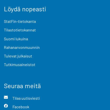
Löydä nopeasti
StatFin-tietokanta
Tilastotietokannat
Suomi lukuina
Rahanarvonmuunnin
Tulevat julkaisut
Tutkimusaineistot
Seuraa meitä
Tilaa uutisviesti
Facebook