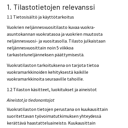
1. Tilastotietojen relevanssi
1.1 Tietosisältö ja käyttötarkoitus
Vuokrien neljännesvuositilasto kuvaa vuokra-
asuntokannan vuokratasoa ja vuokrien muutosta
neljännesvuosi- ja vuositasolla. Tilasto julkaistaan
neljännesvuosittain noin 5 viikkoa
tarkasteluneljänneksen päättymisestä.
Vuokratilaston tarkoituksena on tarjota tietoa
vuokramarkkinoiden kehityksestä kaikille
vuokramarkkinoita seuraaville tahoille.
1.2 Tilaston käsitteet, luokitukset ja aineistot
Aineistot ja tiedonantajat
Vuokratilaston tietojen perustana on kuukausittain
suoritettavan työvoimatutkimuksen yhteydessä
kerättävä haastatteluaineisto. Kuukausittain