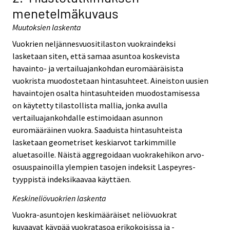
menetelmäkuvaus
Muutoksien laskenta
Vuokrien neljännesvuositilaston vuokraindeksi
lasketaan siten, että samaa asuntoa koskevista
havainto- ja vertailuajankohdan euromääräisista
vuokrista muodostetaan hintasuhteet. Aineiston uusien
havaintojen osalta hintasuhteiden muodostamisessa
on käytetty tilastollista mallia, jonka avulla
vertailuajankohdalle estimoidaan asunnon
euromääräinen vuokra. Saaduista hintasuhteista
lasketaan geometriset keskiarvot tarkimmille
aluetasoille. Näistä aggregoidaan vuokrakehikon arvo-
osuuspainoilla ylempien tasojen indeksit Laspeyres-
tyyppistä indeksikaavaa käyttäen.
Keskineliövuokrien laskenta
Vuokra-asuntojen keskimääräiset neliövuokrat
kuvaavat käypää vuokratasoa erikokoisissa ja -