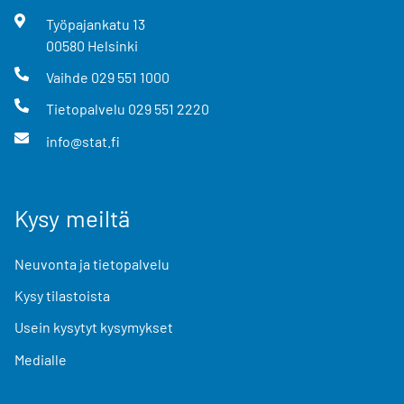
Työpajankatu
13
00580
Helsinki
Vaihde
029 551 1000
Tietopalvelu
029 551 2220
info@stat.fi
Kysy meiltä
Neuvonta ja tietopalvelu
Kysy tilastoista
Usein kysytyt kysymykset
Medialle