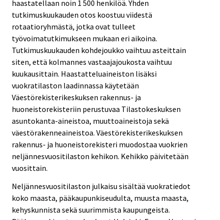
haastatellaan noin 1 500 henkilöä. Yhden
tutkimuskuukauden otos koostuu viidestä
rotaatioryhmästä, jotka ovat tulleet
työvoimatutkimukseen mukaan eri aikoina.
Tutkimuskuukauden kohdejoukko vaihtuu asteittain
siten, että kolmannes vastaajajoukosta vaihtuu
kuukausittain. Haastatteluaineiston lisäksi
vuokratilaston laadinnassa käytetään
Väestörekisterikeskuksen rakennus- ja
huoneistorekisteriin perustuvaa Tilastokeskuksen
asuntokanta-aineistoa, muuttoaineistoja sekä
väestörakenneaineistoa. Väestörekisterikeskuksen
rakennus- ja huoneistorekisteri muodostaa vuokrien
neljännesvuositilaston kehikon. Kehikko päivitetään
vuosittain.
Neljännesvuositilaston julkaisu sisältää vuokratiedot
koko maasta, pääkaupunkiseudulta, muusta maasta,
kehyskunnista sekä suurimmista kaupungeista.