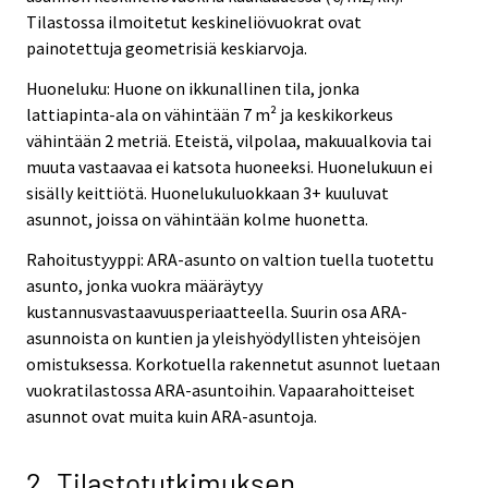
Tilastossa ilmoitetut keskineliövuokrat ovat
painotettuja geometrisiä keskiarvoja.
Huoneluku: Huone on ikkunallinen tila, jonka
lattiapinta-ala on vähintään 7 m² ja keskikorkeus
vähintään 2 metriä. Eteistä, vilpolaa, makuualkovia tai
muuta vastaavaa ei katsota huoneeksi. Huonelukuun ei
sisälly keittiötä. Huonelukuluokkaan 3+ kuuluvat
asunnot, joissa on vähintään kolme huonetta.
Rahoitustyyppi: ARA-asunto on valtion tuella tuotettu
asunto, jonka vuokra määräytyy
kustannusvastaavuusperiaatteella. Suurin osa ARA-
asunnoista on kuntien ja yleishyödyllisten yhteisöjen
omistuksessa. Korkotuella rakennetut asunnot luetaan
vuokratilastossa ARA-asuntoihin. Vapaarahoitteiset
asunnot ovat muita kuin ARA-asuntoja.
2. Tilastotutkimuksen