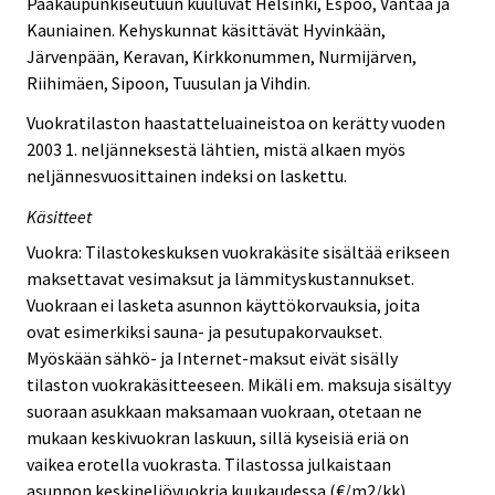
Pääkaupunkiseutuun kuuluvat Helsinki, Espoo, Vantaa ja
Kauniainen. Kehyskunnat käsittävät Hyvinkään,
Järvenpään, Keravan, Kirkkonummen, Nurmijärven,
Riihimäen, Sipoon, Tuusulan ja Vihdin.
Vuokratilaston haastatteluaineistoa on kerätty vuoden
2003 1. neljänneksestä lähtien, mistä alkaen myös
neljännesvuosittainen indeksi on laskettu.
Käsitteet
Vuokra: Tilastokeskuksen vuokrakäsite sisältää erikseen
maksettavat vesimaksut ja lämmityskustannukset.
Vuokraan ei lasketa asunnon käyttökorvauksia, joita
ovat esimerkiksi sauna- ja pesutupakorvaukset.
Myöskään sähkö- ja Internet-maksut eivät sisälly
tilaston vuokrakäsitteeseen. Mikäli em. maksuja sisältyy
suoraan asukkaan maksamaan vuokraan, otetaan ne
mukaan keskivuokran laskuun, sillä kyseisiä eriä on
vaikea erotella vuokrasta. Tilastossa julkaistaan
asunnon keskineliövuokria kuukaudessa (€/m2/kk).