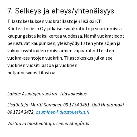
7. Selkeys ja eheys/yhtenäisyys
Tilastokeskuksen vuokratilastojen lisäksi KTI
Kiinteistötieto Oy julkaisee vuokratietoja suurimmista
kaupungeista kaksi kertaa vuodessa. Nämä vuokratiedot
perustuvat kaupunkien, yleishyödyllisten yhteisöjen ja
vakuutusyhtiöiden omistamien vapaarahoitteisten
vuokra-asuntojen vuokriin. Tilastokeskus julkaisee
vuokrien vuositilastoa ja vuokrien
neljännesvuositilastoa.
Lähde: Asuntojen vuokrat, Tilastokeskus
Lisätietoja: Martti Korhonen 09 1734 3451, Outi Hautamäki
09 1734 3472,
asuminen@tilastokeskus.fi
Vastaava tilastojohtaja: Leena Storgårds