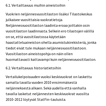
6.1. Vertailtavuus muihin aineistoihin
Vuokrien neljännesvuositilaston lisäksi Tilastokeskus
julkaisee vuosittaisia vuokratietoja.
Neljännesvuositilaston laadinta eroaa joiltakin osin
vuositilaston laadinnasta. Selkein ero tilastojen välillä
on se, että vuositilastossa käytetään
haastatteluaineiston ohella asumistukirekisteriä, jonka
tiedot eivät tule mukaan neljännesvuositilastoon.
Vuositilaston aineistopohja on näin ollen
huomattavasti kattavampi kuin neljännesvuositilaston.
6.2. Vertailtavuus historiatietoihin
Vertailukelpoisuuden vuoksi keskivuokrat on laskettu
samalla tavalla vuoden 2010 ensimmäisestä
neljänneksestä alkaen. Sekä uudella että vanhalla
tavalla lasketut neljännesten keskivuokrat vuosilta
2010-2012 löytyvät StatFin-tauluista.