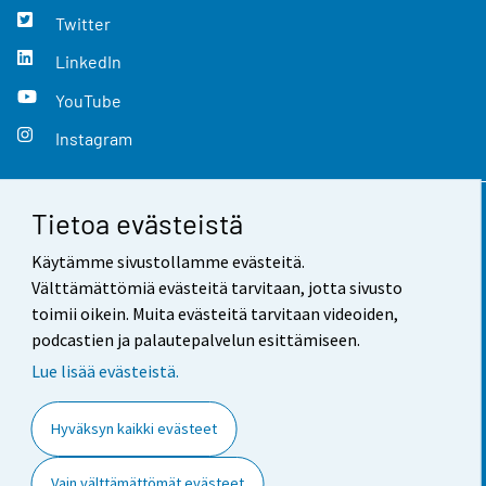
Twitter
LinkedIn
YouTube
Instagram
Tietoa evästeistä
Yhteystiedot
Käytämme sivustollamme evästeitä.
Palaute
Välttämättömiä evästeitä tarvitaan, jotta sivusto
toimii oikein. Muita evästeitä tarvitaan videoiden,
Käyttöehdot
podcastien ja palautepalvelun esittämiseen.
Tietosuoja
Lue lisää evästeistä.
Saavutettavuus
Hyväksyn kaikki evästeet
Tietoa sivustosta
Vain välttämättömät evästeet