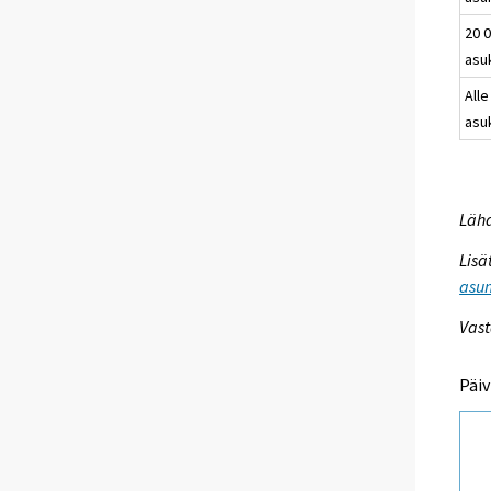
20 0
asu
Alle
asu
Lähd
Lisä
asum
Vast
Päiv