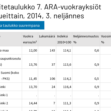
itetaulukko 7. ARA-vuokrayksiöt
ueittain, 2014, 3. neljännes
a taulukko suurempana
e
Vuokra
Lukumäärä
Indeksi
Neljännesmuutos
Vuosi
euroa/m²
2010=100
%
%
o maa
12,00
143
114,1
0,6
kaupunkiseutu
S)
13,76
37
113,6
0,9
 Suomi (koko
 - PKS)
11,45
106
114,2
0,5
inki
13,70
24
116,4
0,9
inki 1
.
.
.
.
inki 2
14,44
7
111,3
0,9