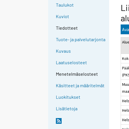
Taulukot
Li
al
Kuviot
Tiedotteet
Ava
Tuote- ja palvelutarjonta
Alu
Kuvaus
Kok
Laatuselosteet
Pää
Menetelmäselosteet
(PK
Muu
Käsitteet ja määritelmät
maa
Luokitukset
Hels
Lisätietoja
Hels
Hels