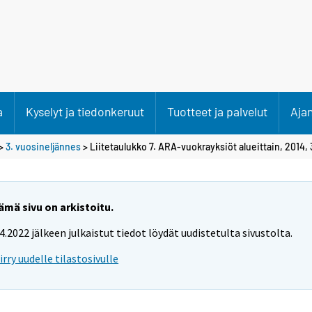
a
Kyselyt ja tiedonkeruut
Tuotteet ja palvelut
Aja
>
3. vuosineljännes
> Liitetaulukko 7. ARA-vuokrayksiöt alueittain, 2014, 
ämä sivu on arkistoitu.
.4.2022 jälkeen julkaistut tiedot löydät uudistetulta sivustolta.
iirry uudelle tilastosivulle