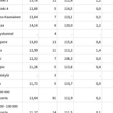
inki 3
13,78
12
112,4
1,2
inki 4
12,88
5
116,5
0,0
oo-Kauniainen
13,84
7
110,1
0,3
taa
14,16
6
120,0
2,2
yskunnat
.
4
.
.
pere
13,83
13
115,6
0,6
ku
12,99
11
112,2
1,4
i
12,32
7
108,3
0,0
pio
11,28
5
113,8
0,4
äskylä
.
3
.
.
u
11,72
5
110,7
0,0
100 000
kasta
12,64
81
112,9
0,2
00 - 100 000
kasta
11,27
14
111,5
0,1