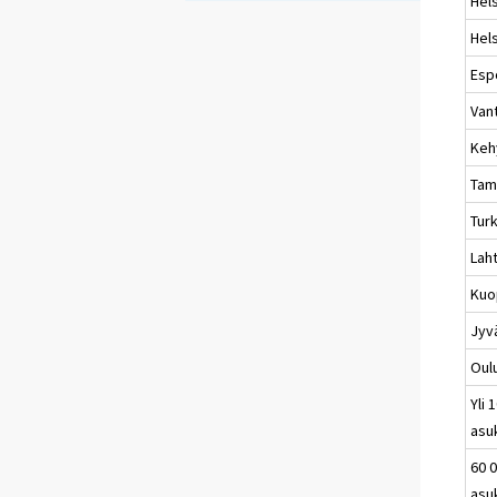
Hels
Hels
Esp
Van
Keh
Tam
Tur
Laht
Kuo
Jyv
Oul
Yli 
asu
60 0
asu