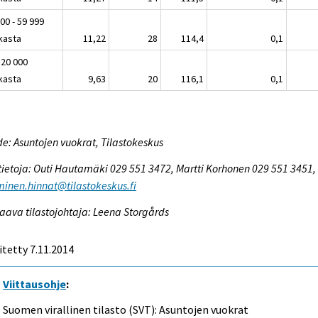
00 - 59 999
kasta
11,22
28
114,4
0,1
 20 000
kasta
9,63
20
116,1
0,1
e: Asuntojen vuokrat, Tilastokeskus
tietoja: Outi Hautamäki 029 551 3472, Martti Korhonen 029 551 3451,
inen.hinnat@tilastokeskus.fi
aava tilastojohtaja: Leena Storgårds
itetty 7.11.2014
Viittausohje
:
Suomen virallinen tilasto (SVT): Asuntojen vuokrat