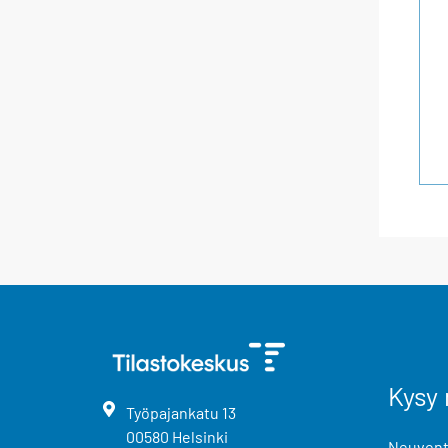
Kysy 
Työpajankatu
13
00580
Helsinki
Neuvonta