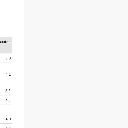
muutos
3,9
4,2
3,8
4,5
.
4,0