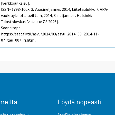
[verkkojulkaisu].
ISSN=1798-100X.
3. Vuosineljännes
2014, Liitetaulukko 7. ARA-
vuokrayksiöt alueittain, 2014, 3. neljännes . Helsinki:
Tilastokeskus [viitattu: 7.8.2026].
Saantitapa:
https://stat.fi/til/asvu/2014/03/asvu_2014_03_2014-11-
07_tau_007_fi.html
meiltä
Löydä nopeasti
 ja tietopalvelu
StatFin-tietokanta