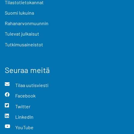
Tilastotietokannat
Suomi lukuina
Rahanarvonmuunnin
Tulevat julkaisut
Tutkimusaineistot
Seuraa meitä
Tilaa uutisviesti
Facebook
Twitter
LinkedIn
YouTube