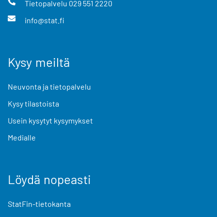
Tietopalvelu
029 551 2220
info@stat.fi
Kysy meiltä
Neuvonta ja tietopalvelu
Kysy tilastoista
Usein kysytyt kysymykset
Medialle
Löydä nopeasti
StatFin-tietokanta