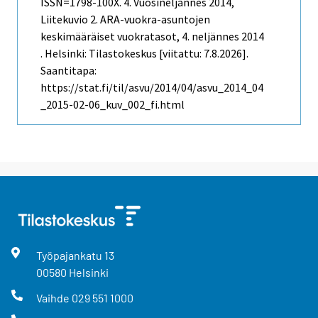
ISSN=1798-100X.
4. Vuosineljännes
2014,
Liitekuvio 2. ARA-vuokra-asuntojen
keskimääräiset vuokratasot, 4. neljännes 2014
. Helsinki: Tilastokeskus [viitattu: 7.8.2026].
Saantitapa:
https://stat.fi/til/asvu/2014/04/asvu_2014_04
_2015-02-06_kuv_002_fi.html
Työpajankatu
13
00580
Helsinki
Vaihde
029 551 1000