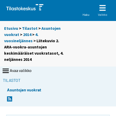
Valikko
Haku
Etusivu
>
Tilastot
>
Asuntojen
vuokrat
>
2014
>
4.
vuosineljännes
> Liitekuvio 2.
ARA-vuokra-asuntojen
keskimääräiset vuokratasot, 4.
neljännes 2014
Avaa valikko
TILASTOT
Asuntojen vuokrat