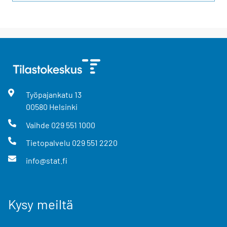
Työpajankatu
13
00580
Helsinki
Vaihde
029 551 1000
Tietopalvelu
029 551 2220
info@stat.fi
Kysy meiltä