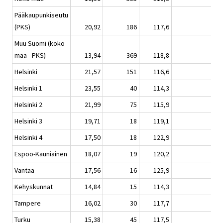
Pääkaupunkiseutu
(PKS)
20,92
186
117,6
0,
Muu Suomi (koko
maa - PKS)
13,94
369
118,8
0,
Helsinki
21,57
151
116,6
0,
Helsinki 1
23,55
40
114,3
0,
Helsinki 2
21,99
75
115,9
0,
Helsinki 3
19,71
18
119,1
1,
Helsinki 4
17,50
18
122,9
0,
Espoo-Kauniainen
18,07
19
120,2
0,
Vantaa
17,56
16
125,9
0,
Kehyskunnat
14,84
15
114,3
0,
Tampere
16,02
30
117,7
0,
Turku
15,38
45
117,5
0,