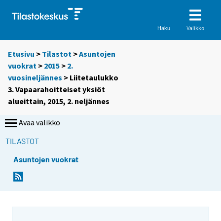
Valikko
Haku
Etusivu
>
Tilastot
>
Asuntojen
vuokrat
>
2015
>
2.
vuosineljännes
> Liitetaulukko
3. Vapaarahoitteiset yksiöt
alueittain, 2015, 2. neljännes
Avaa valikko
TILASTOT
Asuntojen vuokrat