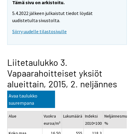
Tämä sivu on arkistoitu.
5.4.2022 jälkeen julkaistut tiedot löydät
uudistetulta sivustolta.
Siirry uudelle tilastosivulle
Liitetaulukko 3.
Vapaarahoitteiset yksiöt
alueittain, 2015, 2. neljännes
Avaa taulukko
suurempana
Alue
Vuokra
Lukumäärä
Indeksi
Neljännesmuuto
euroa/m²
2010=100
%
Koko maa
16,50
555
118,3
0,