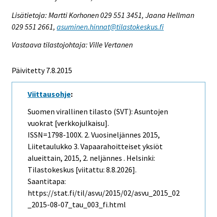
Lisätietoja: Martti Korhonen 029 551 3451, Jaana Hellman
029 551 2661,
asuminen.hinnat@tilastokeskus.fi
Vastaava tilastojohtaja: Ville Vertanen
Päivitetty 7.8.2015
Viittausohje
:
Suomen virallinen tilasto (SVT): Asuntojen
vuokrat [verkkojulkaisu].
ISSN=1798-100X.
2. Vuosineljännes
2015,
Liitetaulukko 3. Vapaarahoitteiset yksiöt
alueittain, 2015, 2. neljännes . Helsinki:
Tilastokeskus [viitattu: 8.8.2026].
Saantitapa:
https://stat.fi/til/asvu/2015/02/asvu_2015_02
_2015-08-07_tau_003_fi.html