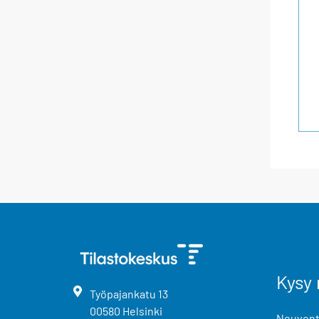
Kysy 
Työpajankatu
13
00580
Helsinki
Neuvonta