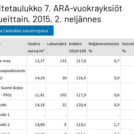
itetaulukko 7. ARA-vuokrayksiöt
ueittain, 2015, 2. neljännes
a taulukko suurempana
e
Vuokra
Lukumäärä
Indeksi
Neljännesmuutos
Vuosi
euroa/m²
2010=100
%
%
o maa
12,37
132
117,6
0,7
kaupunkiseutu
S)
14,16
30
116,9
0,9
 Suomi (koko
 - PKS)
11,81
102
117,9
0,6
inki
14,18
22
120,4
0,9
inki 1
.
.
.
.
inki 2
14,80
8
114,1
1,7