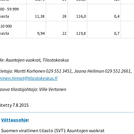
00 - 59 999
kasta
11,38
28
116,0
0,4
 20 000
kasta
9,94
22
119,8
0,7
e: Asuntojen vuokrat, Tilastokeskus
tietoja: Martti Korhonen 029 551 3451, Jaana Hellman 029 551 2661,
inen.hinnat@tilastokeskus.fi
aava tilastojohtaja: Ville Vertanen
itetty 7.8.2015
Viittausohje
:
Suomen virallinen tilasto (SVT): Asuntojen vuokrat