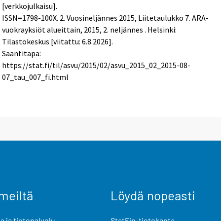
[verkkojulkaisu].
ISSN=1798-100X.
2. Vuosineljännes
2015, Liitetaulukko 7. ARA-
vuokrayksiöt alueittain, 2015, 2. neljännes . Helsinki:
Tilastokeskus [viitattu: 6.8.2026].
Saantitapa:
https://stat.fi/til/asvu/2015/02/asvu_2015_02_2015-08-
07_tau_007_fi.html
meiltä
Löydä nopeasti
 ja tietopalvelu
StatFin-tietokanta