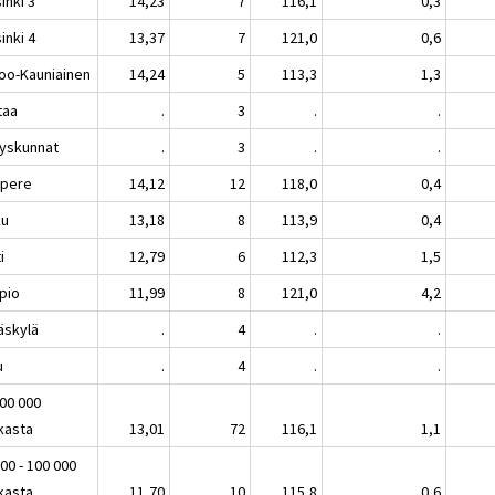
inki 3
14,23
7
116,1
0,3
inki 4
13,37
7
121,0
0,6
oo-Kauniainen
14,24
5
113,3
1,3
taa
.
3
.
.
yskunnat
.
3
.
.
pere
14,12
12
118,0
0,4
ku
13,18
8
113,9
0,4
i
12,79
6
112,3
1,5
pio
11,99
8
121,0
4,2
äskylä
.
4
.
.
u
.
4
.
.
100 000
kasta
13,01
72
116,1
1,1
00 - 100 000
kasta
11,70
10
115,8
0,6