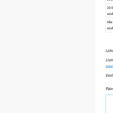
20 0
asu
Alle
asu
Lähd
Lisä
asum
Vast
Päiv