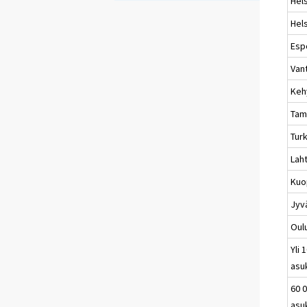
Hels
Hels
Esp
Van
Keh
Tam
Tur
Laht
Kuo
Jyv
Oul
Yli 
asu
60 0
asu