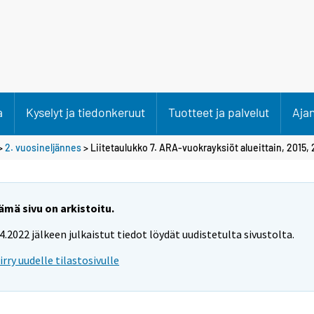
a
Kyselyt ja tiedonkeruut
Tuotteet ja palvelut
Aja
>
2. vuosineljännes
> Liitetaulukko 7. ARA-vuokrayksiöt alueittain, 2015, 
ämä sivu on arkistoitu.
.4.2022 jälkeen julkaistut tiedot löydät uudistetulta sivustolta.
iirry uudelle tilastosivulle