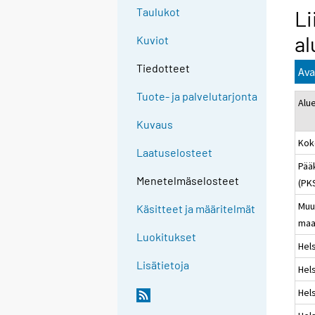
Taulukot
Li
al
Kuviot
Tiedotteet
Ava
Tuote- ja palvelutarjonta
Alu
Kuvaus
Kok
Laatuselosteet
Pää
Menetelmäselosteet
(PK
Muu
Käsitteet ja määritelmät
maa
Luokitukset
Hels
Lisätietoja
Hels
Hels