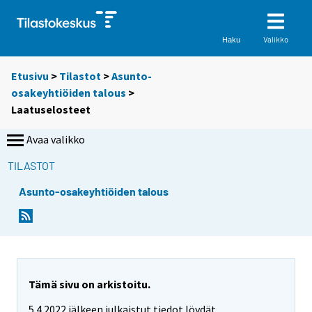
Valikko
Haku
Etusivu
>
Tilastot
>
Asunto-
osakeyhtiöiden talous
>
Laatuselosteet
Avaa valikko
TILASTOT
Asunto-osakeyhtiöiden talous
Tämä sivu on arkistoitu.
5.4.2022 jälkeen julkaistut tiedot löydät