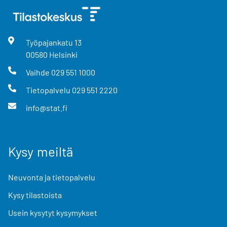
Työpajankatu
13
00580
Helsinki
Vaihde
029 551 1000
Tietopalvelu
029 551 2220
info@stat.fi
Kysy meiltä
Neuvonta ja tietopalvelu
Kysy tilastoista
Usein kysytyt kysymykset