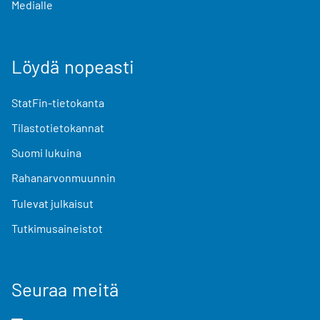
Medialle
Löydä nopeasti
StatFin-tietokanta
Tilastotietokannat
Suomi lukuina
Rahanarvonmuunnin
Tulevat julkaisut
Tutkimusaineistot
Seuraa meitä