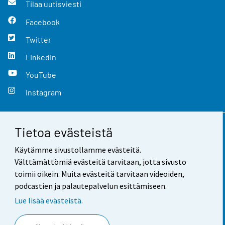
Tilaa uutisviesti
Facebook
Twitter
LinkedIn
YouTube
Instagram
Tietoa evästeistä
Yhteystiedot
Käytämme sivustollamme evästeitä.
Palaute
Välttämättömiä evästeitä tarvitaan, jotta sivusto
toimii oikein. Muita evästeitä tarvitaan videoiden,
Käyttöehdot
podcastien ja palautepalvelun esittämiseen.
Tietosuoja
Lue lisää evästeistä.
Saavutettavuus