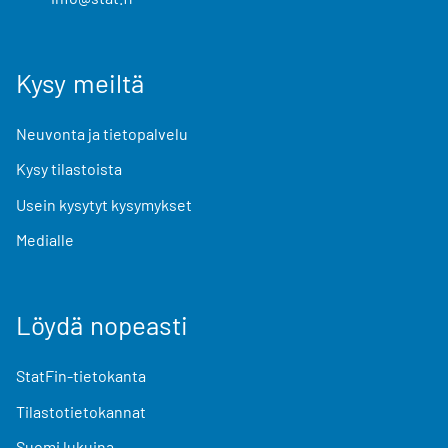
Kysy meiltä
Neuvonta ja tietopalvelu
Kysy tilastoista
Usein kysytyt kysymykset
Medialle
Löydä nopeasti
StatFin-tietokanta
Tilastotietokannat
Suomi lukuina