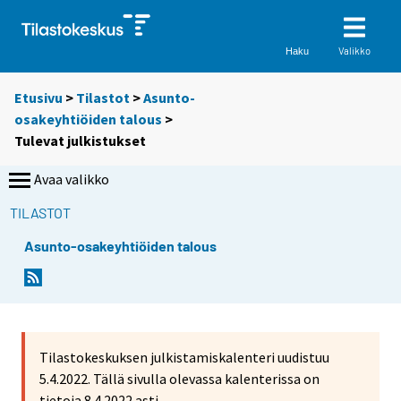
Valikko
Haku
Etusivu
>
Tilastot
>
Asunto-
osakeyhtiöiden talous
>
Tulevat julkistukset
Avaa valikko
TILASTOT
Asunto-osakeyhtiöiden talous
Tilastokeskuksen julkistamiskalenteri uudistuu
5.4.2022. Tällä sivulla olevassa kalenterissa on
tietoja 8.4.2022 asti.