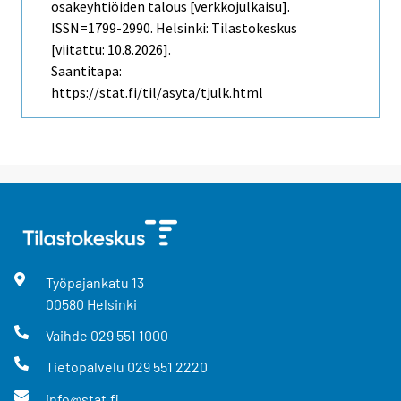
osakeyhtiöiden talous [verkkojulkaisu].
ISSN=1799-2990. Helsinki: Tilastokeskus
[viitattu: 10.8.2026].
Saantitapa:
https://stat.fi/til/asyta/tjulk.html
Työpajankatu
13
00580
Helsinki
Vaihde
029 551 1000
Tietopalvelu
029 551 2220
info@stat.fi