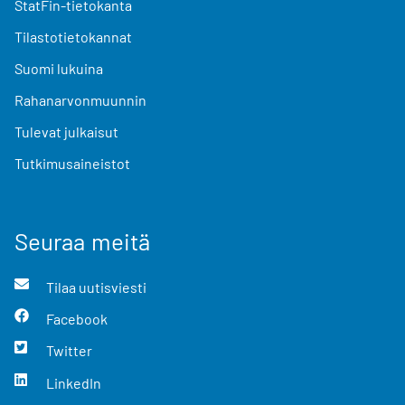
StatFin-tietokanta
Tilastotietokannat
Suomi lukuina
Rahanarvonmuunnin
Tulevat julkaisut
Tutkimusaineistot
Seuraa meitä
Tilaa uutisviesti
Facebook
Twitter
LinkedIn