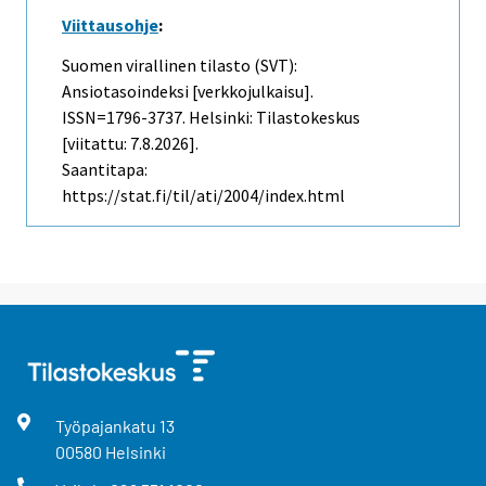
Viittausohje
:
Suomen virallinen tilasto (SVT):
Ansiotasoindeksi [verkkojulkaisu].
ISSN=1796-3737. Helsinki: Tilastokeskus
[viitattu: 7.8.2026].
Saantitapa:
https://stat.fi/til/ati/2004/index.html
Työpajankatu
13
00580
Helsinki