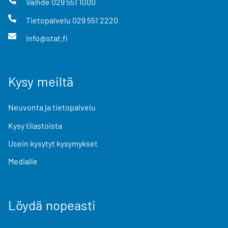
Vaihde
029 551 1000
Tietopalvelu
029 551 2220
info@stat.fi
Kysy meiltä
Neuvonta ja tietopalvelu
Kysy tilastoista
Usein kysytyt kysymykset
Medialle
Löydä nopeasti