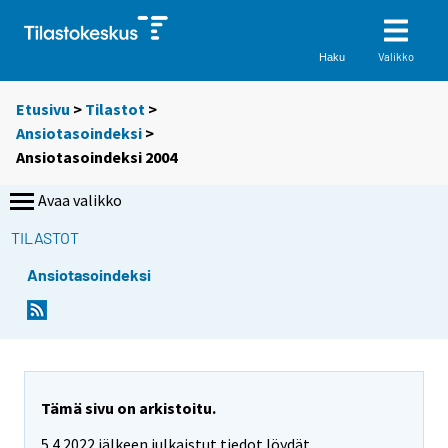
Valikko
Haku
Etusivu
>
Tilastot
>
Ansiotasoindeksi
>
Ansiotasoindeksi 2004
Avaa valikko
TILASTOT
Ansiotasoindeksi
Tämä sivu on arkistoitu.
5.4.2022 jälkeen julkaistut tiedot löydät