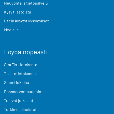
Neuvonta ja tietopalvelu
Kysy tilastoista
Usein kysytyt kysymykset
Medialle
Löydä nopeasti
StatFin-tietokanta
Tilastotietokannat
Suomi lukuina
Rahanarvonmuunnin
Tulevat julkaisut
Tutkimusaineistot