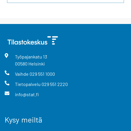
Työpajankatu
13
00580
Helsinki
Vaihde
029 551 1000
Tietopalvelu
029 551 2220
info@stat.fi
Kysy meiltä