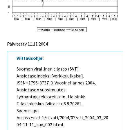
Päivitetty
11.11.2004
Viittausohje
:
Suomen virallinen tilasto (SVT):
Ansiotasoindeksi [verkkojulkaisu].
ISSN=1796-3737.
3. Vuosineljännes
2004,
Ansiotason vuosimuutos
työnantajasektoreittain . Helsinki:
Tilastokeskus [viitattu: 6.8.2026].
Saantitapa:
https://stat.fi/til/ati/2004/03/ati_2004_03_20
04-11-11_kuv_002.html