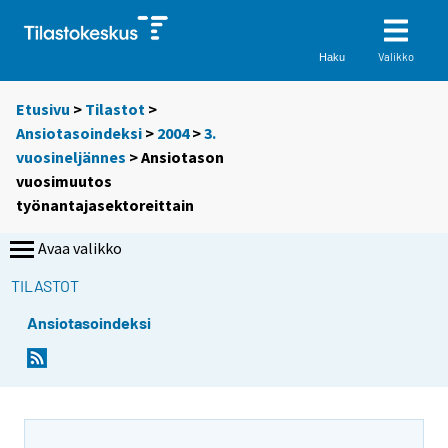
Valikko
Haku
Etusivu
>
Tilastot
>
Ansiotasoindeksi
>
2004
>
3.
vuosineljännes
> Ansiotason
vuosimuutos
työnantajasektoreittain
Avaa valikko
TILASTOT
Ansiotasoindeksi