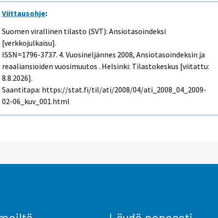
Viittausohje
:
Suomen virallinen tilasto (SVT): Ansiotasoindeksi
[verkkojulkaisu].
ISSN=1796-3737.
4. Vuosineljännes
2008, Ansiotasoindeksin ja
reaaliansioiden vuosimuutos . Helsinki: Tilastokeskus [viitattu:
8.8.2026].
Saantitapa: https://stat.fi/til/ati/2008/04/ati_2008_04_2009-
02-06_kuv_001.html
meiltä
Löydä nopeasti