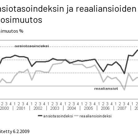
siotasoindeksin ja reaaliansioiden
uosimuutos
simuutos %
itetty
6.2.2009