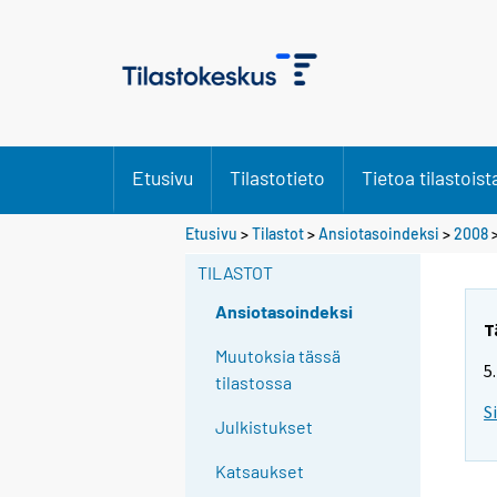
Etusivu
Tilastotieto
Tietoa tilastoist
Etusivu
>
Tilastot
>
Ansiotasoindeksi
>
2008
TILASTOT
Ansiotasoindeksi
T
Muutoksia tässä
5
tilastossa
S
Julkistukset
Katsaukset