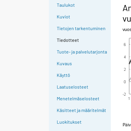
Taulukot
An
v
Kuviot
Tietojen tarkentuminen
vuo
Tiedotteet
Tuote- ja palvelutarjonta
Kuvaus
Käyttö
Laatuselosteet
Menetelmäselosteet
Käsitteet ja määritelmät
Luokitukset
Päiv