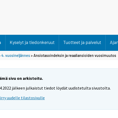
a
Kyselyt ja tiedonkeruut
Tuotteet ja palvelut
Aja
>
4. vuosineljännes
> Ansiotasoindeksin ja reaaliansioiden vuosimuutos
ämä sivu on arkistoitu.
.4.2022 jälkeen julkaistut tiedot löydät uudistetulta sivustolta.
iirry uudelle tilastosivulle