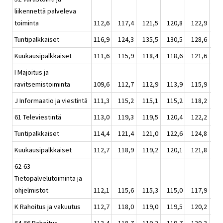
liikennettä palveleva
toiminta
112,6
117,4
121,5
120,8
122,9
120
Tuntipalkkaiset
116,9
124,3
135,5
130,5
128,6
129
Kuukausipalkkaiset
111,6
115,9
118,4
118,6
121,6
118
I Majoitus ja
ravitsemistoiminta
109,6
112,7
112,9
113,9
115,9
113
J Informaatio ja viestintä
111,3
115,2
115,1
115,2
118,2
115
61 Televiestintä
113,0
119,3
119,5
120,4
122,2
120
Tuntipalkkaiset
114,4
121,4
121,0
122,6
124,8
122
Kuukausipalkkaiset
112,7
118,9
119,2
120,1
121,8
120
62-63
Tietopalvelutoiminta ja
ohjelmistot
112,1
115,6
115,3
115,0
117,9
116
K Rahoitus ja vakuutus
112,7
118,0
119,0
119,5
120,2
119