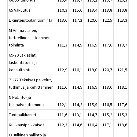
64,66 Rahoitus
113,4
118,7
119,2
119,7
120,3
119
65 Vakuutus
110,3
115,6
118,4
118,8
119,8
118
L Kiinteistöalan toiminta
113,6
117,2
120,6
122,5
123,3
120
M Ammatillinen,
tieteellinen ja tekninen
toiminta
111,3
114,5
116,5
117,6
118,7
116
69-70 Lakiasiat,
laskentatoimi ja
konsultointi
112,9
116,1
119,0
120,7
121,5
119
71-72 Tekniset palvelut,
tutkimus ja kehittäminen
111,6
114,9
116,9
118,0
119,1
117
N Hallinto- ja
tukipalvelutoiminta
112,1
114,2
115,9
116,5
117,6
116
Tuntipalkkaiset
111,6
113,1
114,7
115,2
115,3
114
Kuukausipalkkaiset
112,3
114,6
116,4
117,1
118,6
116
O Julkinen hallinto ja