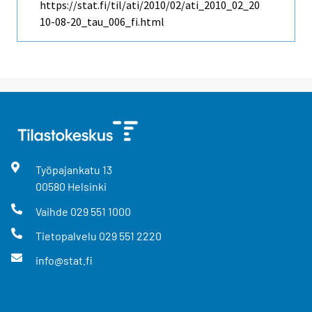
https://stat.fi/til/ati/2010/02/ati_2010_02_20
10-08-20_tau_006_fi.html
Työpajankatu
13
00580
Helsinki
Vaihde
029 551 1000
Tietopalvelu
029 551 2220
info@stat.fi