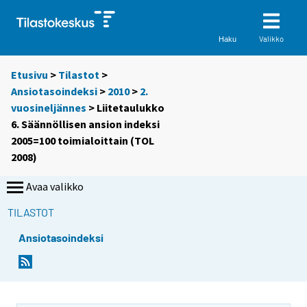
Valikko
Haku
Etusivu
>
Tilastot
>
Ansiotasoindeksi
>
2010
>
2.
vuosineljännes
> Liitetaulukko
6. Säännöllisen ansion indeksi
2005=100 toimialoittain (TOL
2008)
Avaa valikko
TILASTOT
Ansiotasoindeksi