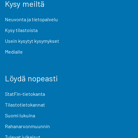
Kysy meiltä
Neuvonta ja tietopalvelu
Kysy tilastoista
Usein kysytyt kysymykset
Medialle
Löydä nopeasti
StatFin-tietokanta
Tilastotietokannat
Suomi lukuina
Rahanarvonmuunnin
Tulevat julkaisut