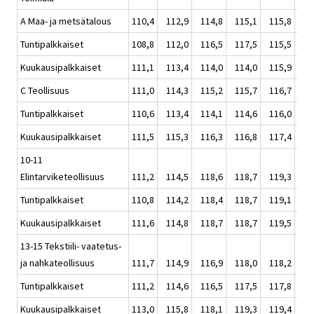
A Maa- ja metsätalous
110,4
112,9
114,8
115,1
115,8
114
Tuntipalkkaiset
108,8
112,0
116,5
117,5
115,5
115
Kuukausipalkkaiset
111,1
113,4
114,0
114,0
115,9
114
C Teollisuus
111,0
114,3
115,2
115,7
116,7
115
Tuntipalkkaiset
110,6
113,4
114,1
114,6
116,0
114
Kuukausipalkkaiset
111,5
115,3
116,3
116,8
117,4
116
10-11
Elintarviketeollisuus
111,2
114,5
118,6
118,7
119,3
117
Tuntipalkkaiset
110,8
114,2
118,4
118,7
119,1
117
Kuukausipalkkaiset
111,6
114,8
118,7
118,7
119,5
117
13-15 Tekstiili- vaatetus-
ja nahkateollisuus
111,7
114,9
116,9
118,0
118,2
117
Tuntipalkkaiset
111,2
114,6
116,5
117,5
117,8
116
Kuukausipalkkaiset
113,0
115,8
118,1
119,3
119,4
118