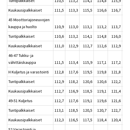
Tuntipalkkaiset
110,5
113,2
114,1
114,8
115,9
114
Kuukausipalkkaiset
111,5
113,3
115,5
116,6
116,7
115
45 Moottoriajoneuvojen
kauppa ja huolto
110,9
113,0
113,1
113,2
113,7
113
Tuntipalkkaiset
110,6
113,2
114,1
114,8
116,0
114
Kuukausipalkkaiset
111,0
112,9
112,7
112,6
112,9
112
46-47 Tukku- ja
vähittäiskauppa
111,5
113,4
115,9
117,1
117,2
115
H Kuljetus ja varastointi
112,8
117,6
119,5
119,8
121,8
119
Tuntipalkkaiset
112,9
118,2
120,6
120,6
122,2
120
Kuukausipalkkaiset
112,7
116,9
118,5
119,1
121,4
119
49-51 Kuljetus
112,7
117,6
119,1
119,6
121,6
119
Tuntipalkkaiset
113,1
118,5
120,5
120,7
122,7
120
Kuukausipalkkaiset
112,3
116,5
117,5
118,4
120,4
118
52 Varastointi ja