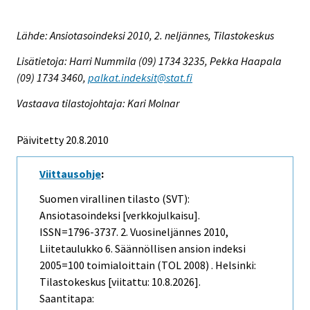
Lähde: Ansiotasoindeksi 2010, 2. neljännes, Tilastokeskus
Lisätietoja: Harri Nummila (09) 1734 3235, Pekka Haapala
(09) 1734 3460,
palkat.indeksit@stat.fi
Vastaava tilastojohtaja: Kari Molnar
Päivitetty 20.8.2010
Viittausohje
:
Suomen virallinen tilasto (SVT):
Ansiotasoindeksi [verkkojulkaisu].
ISSN=1796-3737.
2. Vuosineljännes
2010,
Liitetaulukko 6. Säännöllisen ansion indeksi
2005=100 toimialoittain (TOL 2008) . Helsinki:
Tilastokeskus [viitattu: 10.8.2026].
Saantitapa: