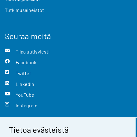
Tutkimusaineistot
Seuraa meitä
Tilaa uutisviesti
Facebook
Twitter
LinkedIn
YouTube
Instagram
Tietoa evästeistä
Yhteystiedot