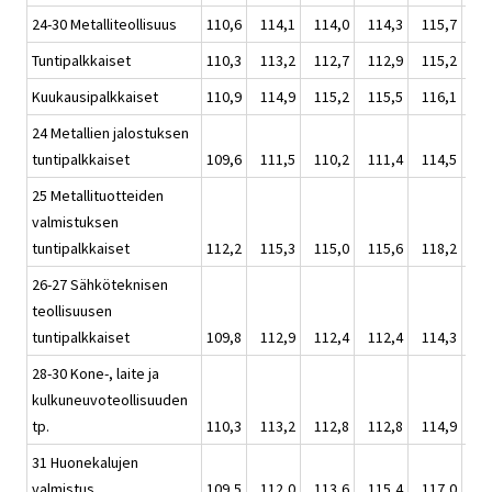
24-30 Metalliteollisuus
110,6
114,1
114,0
114,3
115,7
114
Tuntipalkkaiset
110,3
113,2
112,7
112,9
115,2
113
Kuukausipalkkaiset
110,9
114,9
115,2
115,5
116,1
115
24 Metallien jalostuksen
tuntipalkkaiset
109,6
111,5
110,2
111,4
114,5
111
25 Metallituotteiden
valmistuksen
tuntipalkkaiset
112,2
115,3
115,0
115,6
118,2
116
26-27 Sähköteknisen
teollisuusen
tuntipalkkaiset
109,8
112,9
112,4
112,4
114,3
113
28-30 Kone-, laite ja
kulkuneuvoteollisuuden
tp.
110,3
113,2
112,8
112,8
114,9
113
31 Huonekalujen
valmistus
109,5
112,0
113,6
115,4
117,0
114