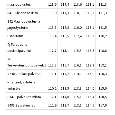
maanpuolustus
113,6
117,4
118,6
119,1
121,3
119
841 Julkinen hallinto
113,9
117,3
118,3
119,1
121,3
119
842 Maanpuolustus ja
järjestystoimi
113,5
117,8
119,0
119,1
121,5
119
P Koulutus
113,4
116,5
117,4
118,3
120,2
118
Q Terveys- ja
sosiaalipalvelut
112,7
115,1
115,5
116,7
118,8
116
86
Terveydenhuoltopalvelut
113,8
115,7
116,1
117,3
119,1
117
87-88 Sosiaalipalvelut
111,1
114,2
114,7
116,0
118,3
115
R Taiteet, viihde ja
virkistys
110,2
112,5
113,3
114,0
115,9
113
S Muu palvelutoiminta
112,1
114,8
115,1
116,4
118,5
116
9491 Seurakunnat
112,9
113,7
113,1
114,5
117,0
114