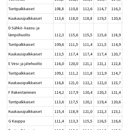
Tuntipalkkaiset
108,8
110,8
112,6
114,7
116,3
113
Kuukausipalkkaiset
113,6
118,0
118,8
119,5
120,6
119
D Sähkö- kaasu- ja
lämpöhuolto
112,3
115,6
115,5
115,6
118,9
116
Tuntipalkkaiset
109,6
111,5
111,4
111,5
114,9
112
Kuukausipalkkaiset
113,5
117,4
117,4
117,4
120,7
118
E Vesi- ja jätehuolto
116,0
120,0
121,1
121,1
122,8
121
Tuntipalkkaiset
109,1
111,2
111,8
112,9
114,7
112
Kuukausipalkkaiset
116,8
121,0
122,2
122,0
123,7
122
F Rakentaminen
114,2
117,9
120,4
120,3
121,4
120
Tuntipalkkaiset
113,6
117,5
120,1
119,4
120,6
119
Kuukausipalkkaiset
115,4
118,9
121,0
122,3
123,1
121
G Kauppa
111,4
113,3
115,5
116,5
116,6
115