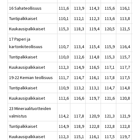
16 Sahateollisuus
111,6
113,9
114,3
115,6
116,1
115
Tuntipalkkaiset
110,1
112,1
112,3
113,6
113,8
112
Kuukausipalkkaiset
115,3
118,3
119,4
120,5
121,5
119
17 Paperi ja
kartonkiteollisuus
110,7
113,4
115,4
115,9
116,4
115
Tuntipalkkaiset
110,0
112,6
114,8
115,3
115,7
114
Kuukausipalkkaiset
112,3
114,9
116,5
117,1
117,7
116
19-22 Kemian teollisuus
111,7
114,7
116,1
117,8
117,5
116
Tuntipalkkaiset
110,9
113,2
113,1
114,7
114,8
114
Kuukausipalkkaiset
112,6
116,6
119,7
121,6
120,8
119
23 Mineraalituotteiden
valmistus
114,2
117,8
120,9
121,3
121,9
120
Tuntipalkkaiset
114,9
118,9
122,8
122,8
122,8
121
Kuukausipalkkaiset
112,3
115,1
116,1
117,5
119,7
117