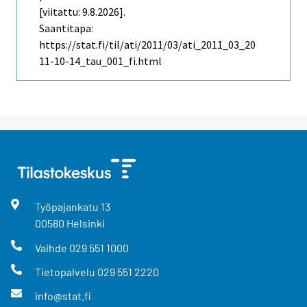
[viitattu: 9.8.2026].
Saantitapa:
https://stat.fi/til/ati/2011/03/ati_2011_03_20
11-10-14_tau_001_fi.html
Työpajankatu
13
00580
Helsinki
Vaihde
029 551 1000
Tietopalvelu
029 551 2220
info@stat.fi