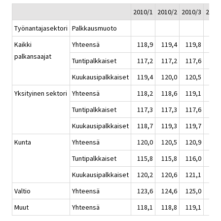
2010/1
2010/2
2010/3
2010
Työnantajasektori
Palkkausmuoto
Kaikki
Yhteensä
118,9
119,4
119,8
121
palkansaajat
Tuntipalkkaiset
117,2
117,2
117,6
119
Kuukausipalkkaiset
119,4
120,0
120,5
121
Yksityinen sektori
Yhteensä
118,2
118,6
119,1
120
Tuntipalkkaiset
117,3
117,3
117,6
119
Kuukausipalkkaiset
118,7
119,3
119,7
121
Kunta
Yhteensä
120,0
120,5
120,9
121
Tuntipalkkaiset
115,8
115,8
116,0
116
Kuukausipalkkaiset
120,2
120,6
121,1
121
Valtio
Yhteensä
123,6
124,6
125,0
125
Muut
Yhteensä
118,1
118,8
119,1
120