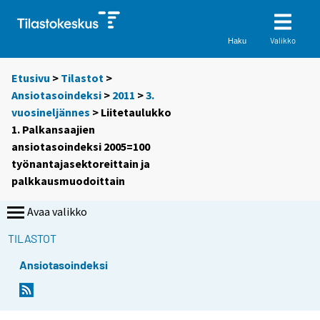
Valikko
Haku
Etusivu
>
Tilastot
>
Ansiotasoindeksi
>
2011
>
3.
vuosineljännes
> Liitetaulukko
1. Palkansaajien
ansiotasoindeksi 2005=100
työnantajasektoreittain ja
palkkausmuodoittain
Avaa valikko
TILASTOT
Ansiotasoindeksi