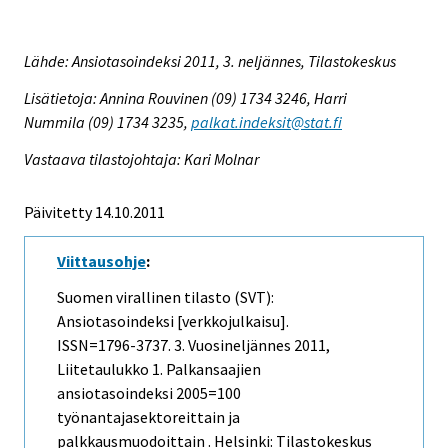
Lähde: Ansiotasoindeksi 2011, 3. neljännes, Tilastokeskus
Lisätietoja: Annina Rouvinen (09) 1734 3246, Harri
Nummila (09) 1734 3235,
palkat.indeksit@stat.fi
Vastaava tilastojohtaja: Kari Molnar
Päivitetty 14.10.2011
Viittausohje
:
Suomen virallinen tilasto (SVT):
Ansiotasoindeksi [verkkojulkaisu].
ISSN=1796-3737.
3. Vuosineljännes
2011,
Liitetaulukko 1. Palkansaajien
ansiotasoindeksi 2005=100
työnantajasektoreittain ja
palkkausmuodoittain . Helsinki: Tilastokeskus