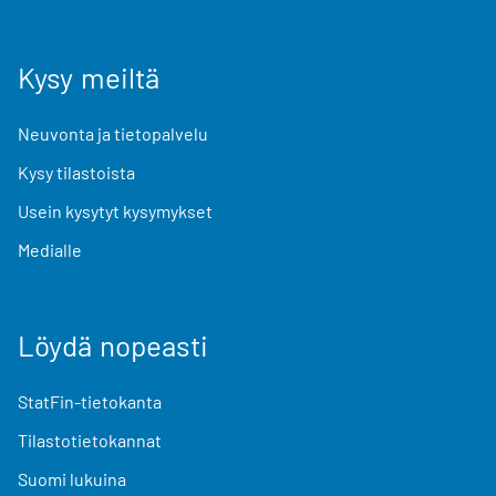
Kysy meiltä
Neuvonta ja tietopalvelu
Kysy tilastoista
Usein kysytyt kysymykset
Medialle
Löydä nopeasti
StatFin-tietokanta
Tilastotietokannat
Suomi lukuina