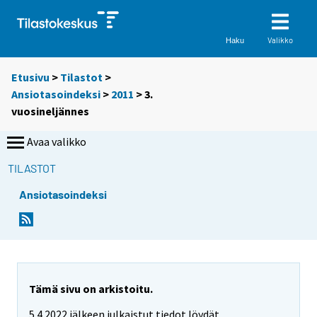
Valikko
Haku
Etusivu
>
Tilastot
>
Ansiotasoindeksi
>
2011
>
3.
vuosineljännes
Avaa valikko
TILASTOT
Ansiotasoindeksi
Tämä sivu on arkistoitu.
5.4.2022 jälkeen julkaistut tiedot löydät