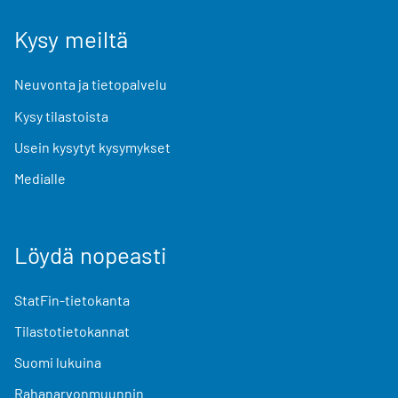
Kysy meiltä
Neuvonta ja tietopalvelu
Kysy tilastoista
Usein kysytyt kysymykset
Medialle
Löydä nopeasti
StatFin-tietokanta
Tilastotietokannat
Suomi lukuina
Rahanarvonmuunnin