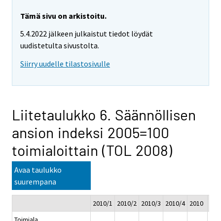
Tämä sivu on arkistoitu.
5.4.2022 jälkeen julkaistut tiedot löydät
uudistetulta sivustolta.
Siirry uudelle tilastosivulle
Liitetaulukko 6. Säännöllisen
ansion indeksi 2005=100
toimialoittain (TOL 2008)
Avaa taulukko
suurempana
2010/1
2010/2
2010/3
2010/4
2010
201
Toimiala