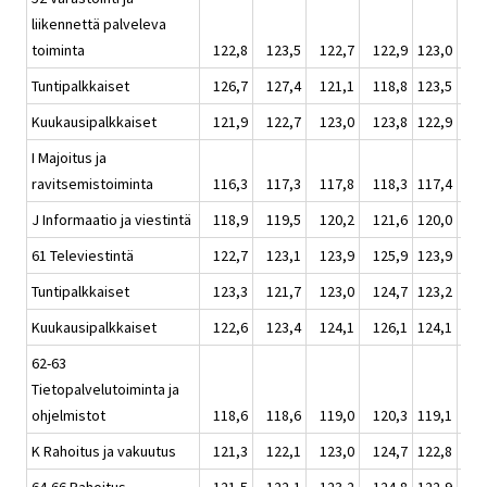
liikennettä palveleva
toiminta
122,8
123,5
122,7
122,9
123,0
1
Tuntipalkkaiset
126,7
127,4
121,1
118,8
123,5
1
Kuukausipalkkaiset
121,9
122,7
123,0
123,8
122,9
1
I Majoitus ja
ravitsemistoiminta
116,3
117,3
117,8
118,3
117,4
1
J Informaatio ja viestintä
118,9
119,5
120,2
121,6
120,0
1
61 Televiestintä
122,7
123,1
123,9
125,9
123,9
1
Tuntipalkkaiset
123,3
121,7
123,0
124,7
123,2
1
Kuukausipalkkaiset
122,6
123,4
124,1
126,1
124,1
1
62-63
Tietopalvelutoiminta ja
ohjelmistot
118,6
118,6
119,0
120,3
119,1
1
K Rahoitus ja vakuutus
121,3
122,1
123,0
124,7
122,8
1