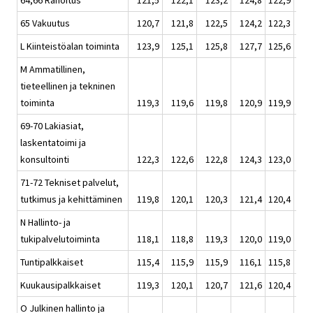
64,66 Rahoitus
121,5
122,1
123,2
124,8
122,9
1
65 Vakuutus
120,7
121,8
122,5
124,2
122,3
1
L Kiinteistöalan toiminta
123,9
125,1
125,8
127,7
125,6
1
M Ammatillinen,
tieteellinen ja tekninen
toiminta
119,3
119,6
119,8
120,9
119,9
1
69-70 Lakiasiat,
laskentatoimi ja
konsultointi
122,3
122,6
122,8
124,3
123,0
1
71-72 Tekniset palvelut,
tutkimus ja kehittäminen
119,8
120,1
120,3
121,4
120,4
1
N Hallinto- ja
tukipalvelutoiminta
118,1
118,8
119,3
120,0
119,0
1
Tuntipalkkaiset
115,4
115,9
115,9
116,1
115,8
1
Kuukausipalkkaiset
119,3
120,1
120,7
121,6
120,4
1
O Julkinen hallinto ja