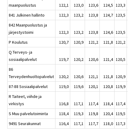
maanpuolustus
122,1
123,0
123,6
124,5
123,3
1
841 Julkinen hallinto
122,3
123,2
123,8
124,7
123,5
1
842 Maanpuolustus ja
järjestystoimi
122,3
123,2
123,8
124,6
123,5
1
P Koulutus
120,7
120,9
121,2
121,8
121,2
1
Q Terveys- ja
sosiaalipalvelut
119,7
120,2
120,6
121,4
120,5
1
86
Terveydenhuoltopalvelut
120,2
120,6
121,1
121,8
120,9
1
87-88 Sosiaalipalvelut
119,0
119,6
120,1
120,8
119,9
1
R Taiteet, viihde ja
virkistys
116,8
117,1
117,4
118,4
117,4
1
S Muu palvelutoiminta
118,4
119,3
119,8
120,4
119,5
1
9491 Seurakunnat
116,4
117,1
117,7
118,0
117,3
1