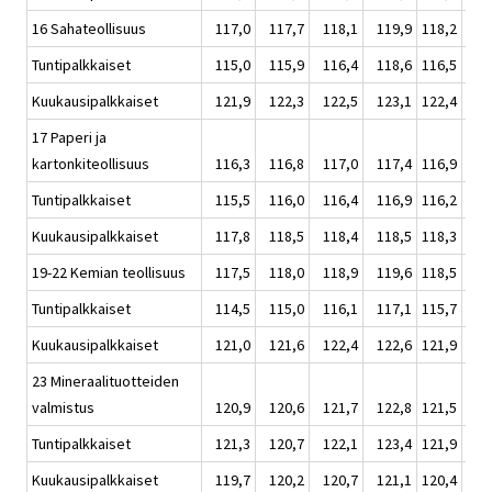
16 Sahateollisuus
117,0
117,7
118,1
119,9
118,2
1
Tuntipalkkaiset
115,0
115,9
116,4
118,6
116,5
1
Kuukausipalkkaiset
121,9
122,3
122,5
123,1
122,4
1
17 Paperi ja
kartonkiteollisuus
116,3
116,8
117,0
117,4
116,9
1
Tuntipalkkaiset
115,5
116,0
116,4
116,9
116,2
1
Kuukausipalkkaiset
117,8
118,5
118,4
118,5
118,3
1
19-22 Kemian teollisuus
117,5
118,0
118,9
119,6
118,5
1
Tuntipalkkaiset
114,5
115,0
116,1
117,1
115,7
1
Kuukausipalkkaiset
121,0
121,6
122,4
122,6
121,9
1
23 Mineraalituotteiden
valmistus
120,9
120,6
121,7
122,8
121,5
1
Tuntipalkkaiset
121,3
120,7
122,1
123,4
121,9
1
Kuukausipalkkaiset
119,7
120,2
120,7
121,1
120,4
1