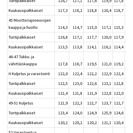
Tuntipalkkaiset
116,7
117,1
117,6
119,9
117,8
1
Kuukausipalkkaiset
117,3
118,2
118,8
120,4
118,7
1
45 Moottoriajoneuvojen
kauppa ja huolto
114,3
114,7
115,0
117,1
115,3
1
Tuntipalkkaiset
116,8
117,1
117,7
120,0
117,9
1
Kuukausipalkkaiset
113,5
113,8
114,1
116,1
114,4
1
46-47 Tukku- ja
vähittäiskauppa
117,8
118,7
119,5
121,0
119,2
1
H Kuljetus ja varastointi
122,0
122,4
122,2
122,9
122,4
1
Tuntipalkkaiset
122,5
123,0
122,6
123,1
122,8
1
Kuukausipalkkaiset
121,4
121,8
121,9
122,8
122,0
1
49-51 Kuljetus
121,9
122,3
122,7
123,7
122,7
1
Tuntipalkkaiset
123,4
124,0
124,9
125,9
124,6
1
Kuukausipalkkaiset
120,2
120,2
120,2
121,1
120,4
1
52 Varastointi ja