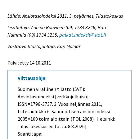
Lähde: Ansiotasoindeksi 2011, 3. neljännes, Tilastokeskus
Lisätietoja: Annina Rouvinen (09) 1734 3246, Harri
Nummila (09) 1734 3235,
palkat.indeksit@stat.fi
Vastaava tilastojohtaja: Kari Molnar
Päivitetty 14.10.2011
Viittausohje
:
Suomen virallinen tilasto (SVT):
Ansiotasoindeksi [verkkojulkaisu].
ISSN=1796-3737.
3. Vuosineljännes
2011,
Liitetaulukko 6. Säännöllisen ansion indeksi
2005=100 toimialoittain (TOL 2008) . Helsinki:
Tilastokeskus [viitattu: 8.8.2026].
Saantitapa: