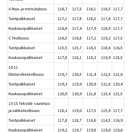
A Maa- ja metsätalous
116,7
117,5
118,1
118,5
117,7
1
Tuntipalkkaiset
117,1
117,8
118,5
117,6
117,7
1
Kuukausipalkkaiset
116,6
117,4
117,9
118,9
117,7
1
C Teollisuus
116,5
116,8
117,2
119,2
117,5
1
Tuntipalkkaiset
115,5
115,7
116,3
118,6
116,5
1
Kuukausipalkkaiset
117,8
118,1
118,3
119,9
118,5
1
10-11
Elintarviketeollisuus
119,7
120,5
121,4
122,5
121,0
1
Tuntipalkkaiset
119,3
119,9
120,9
121,6
120,4
1
Kuukausipalkkaiset
120,0
120,9
121,8
123,4
121,5
1
13-15 Tekstiili- vaatetus-
ja nahkateollisuus
118,2
119,0
117,5
115,9
117,7
1
Tuntipalkkaiset
117,8
118,7
116,6
114,5
116,9
1
Kuukausipalkkaiset
119,2
119,7
119,8
119,6
119,6
1