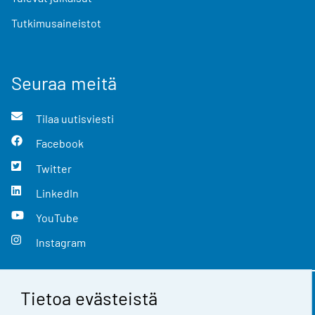
Tutkimusaineistot
Seuraa meitä
Tilaa uutisviesti
Facebook
Twitter
LinkedIn
YouTube
Instagram
Tietoa evästeistä
Yhteystiedot