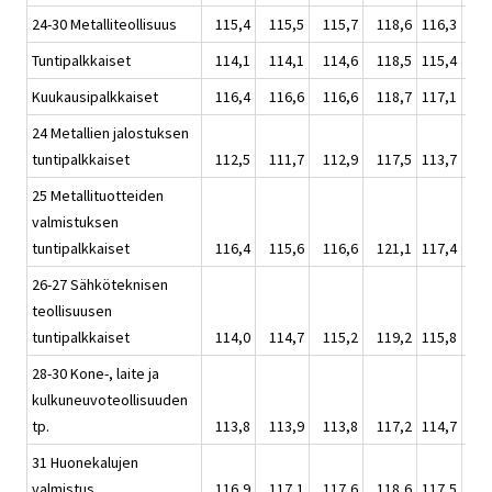
24-30 Metalliteollisuus
115,4
115,5
115,7
118,6
116,3
1
Tuntipalkkaiset
114,1
114,1
114,6
118,5
115,4
1
Kuukausipalkkaiset
116,4
116,6
116,6
118,7
117,1
1
24 Metallien jalostuksen
tuntipalkkaiset
112,5
111,7
112,9
117,5
113,7
1
25 Metallituotteiden
valmistuksen
tuntipalkkaiset
116,4
115,6
116,6
121,1
117,4
1
26-27 Sähköteknisen
teollisuusen
tuntipalkkaiset
114,0
114,7
115,2
119,2
115,8
1
28-30 Kone-, laite ja
kulkuneuvoteollisuuden
tp.
113,8
113,9
113,8
117,2
114,7
1
31 Huonekalujen
valmistus
116,9
117,1
117,6
118,6
117,5
1