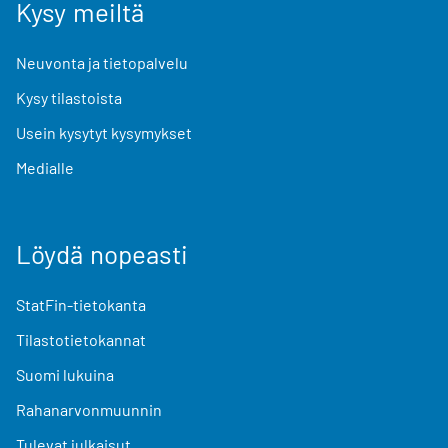
Kysy meiltä
Neuvonta ja tietopalvelu
Kysy tilastoista
Usein kysytyt kysymykset
Medialle
Löydä nopeasti
StatFin-tietokanta
Tilastotietokannat
Suomi lukuina
Rahanarvonmuunnin
Tulevat julkaisut