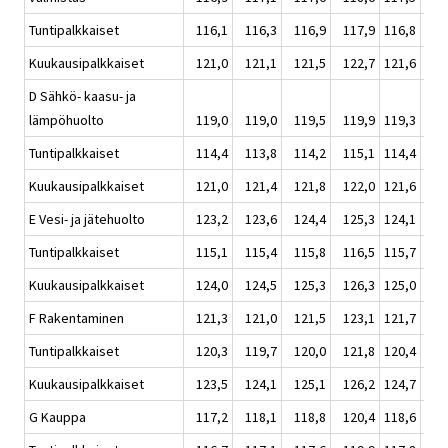
Tuntipalkkaiset
116,1
116,3
116,9
117,9
116,8
1
Kuukausipalkkaiset
121,0
121,1
121,5
122,7
121,6
1
D Sähkö- kaasu- ja
lämpöhuolto
119,0
119,0
119,5
119,9
119,3
1
Tuntipalkkaiset
114,4
113,8
114,2
115,1
114,4
1
Kuukausipalkkaiset
121,0
121,4
121,8
122,0
121,6
1
E Vesi- ja jätehuolto
123,2
123,6
124,4
125,3
124,1
1
Tuntipalkkaiset
115,1
115,4
115,8
116,5
115,7
1
Kuukausipalkkaiset
124,0
124,5
125,3
126,3
125,0
1
F Rakentaminen
121,3
121,0
121,5
123,1
121,7
1
Tuntipalkkaiset
120,3
119,7
120,0
121,8
120,4
1
Kuukausipalkkaiset
123,5
124,1
125,1
126,2
124,7
1
G Kauppa
117,2
118,1
118,8
120,4
118,6
1