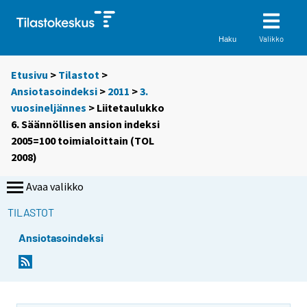
Valikko
Haku
Etusivu
>
Tilastot
>
Ansiotasoindeksi
>
2011
>
3.
vuosineljännes
> Liitetaulukko
6. Säännöllisen ansion indeksi
2005=100 toimialoittain (TOL
2008)
Avaa valikko
TILASTOT
Ansiotasoindeksi