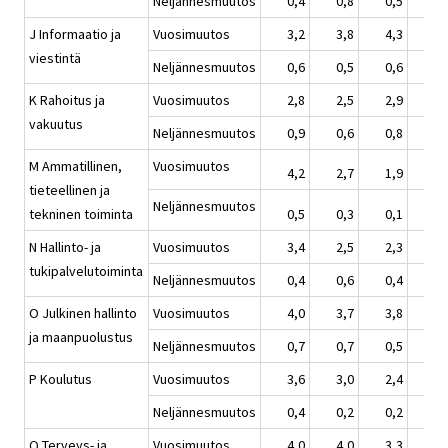
Neljännesmuutos
0,4
0,8
0,5
0,
J Informaatio ja
Vuosimuutos
3,2
3,8
4,3
2,
viestintä
Neljännesmuutos
0,6
0,5
0,6
1,
K Rahoitus ja
Vuosimuutos
2,8
2,5
2,9
3,
vakuutus
Neljännesmuutos
0,9
0,6
0,8
1,
M Ammatillinen,
Vuosimuutos
4,2
2,7
1,9
1,
tieteellinen ja
Neljännesmuutos
tekninen toiminta
0,5
0,3
0,1
0,
N Hallinto- ja
Vuosimuutos
3,4
2,5
2,3
2,
tukipalvelutoiminta
Neljännesmuutos
0,4
0,6
0,4
0,
O Julkinen hallinto
Vuosimuutos
4,0
3,7
3,8
2,
ja maanpuolustus
Neljännesmuutos
0,7
0,7
0,5
0,
P Koulutus
Vuosimuutos
3,6
3,0
2,4
1,
Neljännesmuutos
0,4
0,2
0,2
0,
Q Terveys- ja
Vuosimuutos
4,0
4,0
3,3
2,