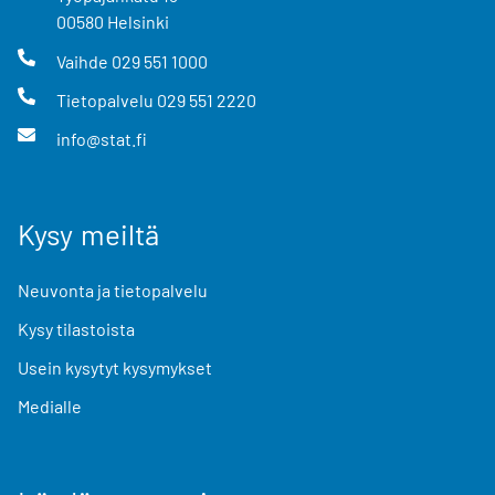
00580
Helsinki
Vaihde
029 551 1000
Tietopalvelu
029 551 2220
info@stat.fi
Kysy meiltä
Neuvonta ja tietopalvelu
Kysy tilastoista
Usein kysytyt kysymykset
Medialle