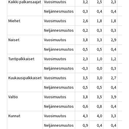
Kaikki palkansaajat
Vuosimuutos
3,2
2,5
2,3
2,
Neljännesmuutos
0,3
0,4
0,4
1,
Miehet
Vuosimuutos
2,6
1,8
1,8
1,
Neljännesmuutos
0,2
0,3
0,3
1,
Naiset
Vuosimuutos
3,8
3,3
2,9
2,
Neljännesmuutos
0,5
0,5
0,4
0,
Tuntipalkkaiset
Vuosimuutos
2,3
1,0
1,2
1,
Neljännesmuutos
-0,3
0,0
0,3
1,
Kuukausipalkkaiset
Vuosimuutos
3,5
3,0
2,7
2,
Neljännesmuutos
0,5
0,5
0,4
0,
Valtio
Vuosimuutos
3,8
3,5
3,9
2,
Neljännesmuutos
0,6
0,8
0,4
0,
Kunnat
Vuosimuutos
4,3
4,0
3,3
2,
Neljännesmuutos
0,9
0,4
0,4
0,