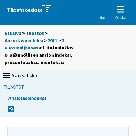
Valikko
Haku
Etusivu
>
Tilastot
>
Ansiotasoindeksi
>
2011
>
3.
vuosineljännes
> Liitetaulukko
9. Säännöllisen ansion indeksi,
prosentuaalisia muutoksia
Avaa valikko
TILASTOT
Ansiotasoindeksi