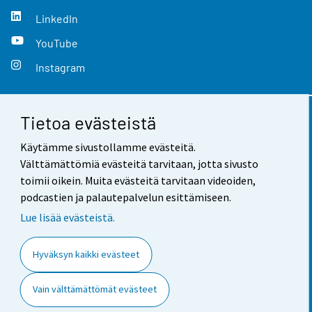
LinkedIn
YouTube
Instagram
Tietoa evästeistä
Yhteystiedot
Käytämme sivustollamme evästeitä.
Palaute
Välttämättömiä evästeitä tarvitaan, jotta sivusto
toimii oikein. Muita evästeitä tarvitaan videoiden,
Käyttöehdot
podcastien ja palautepalvelun esittämiseen.
Tietosuoja
Lue lisää evästeistä.
Saavutettavuus
Hyväksyn kaikki evästeet
Tietoa sivustosta
Vain välttämättömät evästeet
Evästeasetukset