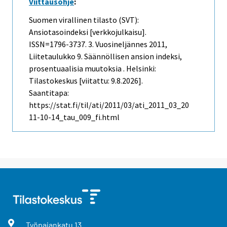
Viittausohje
:
Suomen virallinen tilasto (SVT):
Ansiotasoindeksi [verkkojulkaisu].
ISSN=1796-3737.
3. Vuosineljännes
2011,
Liitetaulukko 9. Säännöllisen ansion indeksi,
prosentuaalisia muutoksia . Helsinki:
Tilastokeskus [viitattu: 9.8.2026].
Saantitapa:
https://stat.fi/til/ati/2011/03/ati_2011_03_20
11-10-14_tau_009_fi.html
Työpajankatu
13