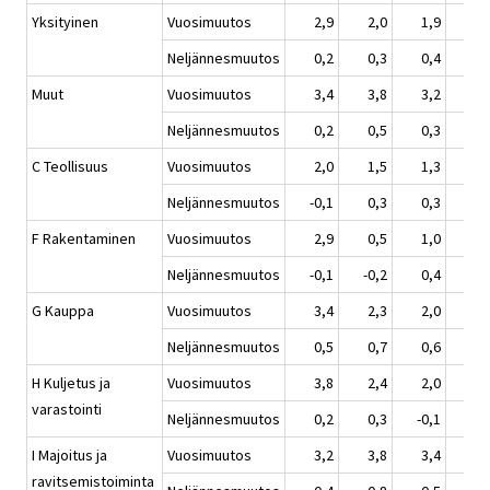
Yksityinen
Vuosimuutos
2,9
2,0
1,9
2,
Neljännesmuutos
0,2
0,3
0,4
1,
Muut
Vuosimuutos
3,4
3,8
3,2
1,
Neljännesmuutos
0,2
0,5
0,3
0,
C Teollisuus
Vuosimuutos
2,0
1,5
1,3
2,
Neljännesmuutos
-0,1
0,3
0,3
1,
F Rakentaminen
Vuosimuutos
2,9
0,5
1,0
1,
Neljännesmuutos
-0,1
-0,2
0,4
1,
G Kauppa
Vuosimuutos
3,4
2,3
2,0
3,
Neljännesmuutos
0,5
0,7
0,6
1,
H Kuljetus ja
Vuosimuutos
3,8
2,4
2,0
0,
varastointi
Neljännesmuutos
0,2
0,3
-0,1
0,
I Majoitus ja
Vuosimuutos
3,2
3,8
3,4
2,
ravitsemistoiminta