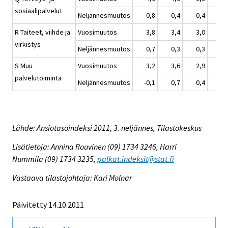
sosiaalipalvelut
Neljännesmuutos
0,8
0,4
0,4
0,
R Taiteet, viihde ja
Vuosimuutos
3,8
3,4
3,0
2,
virkistys
Neljännesmuutos
0,7
0,3
0,3
0,
S Muu
Vuosimuutos
3,2
3,6
2,9
1,
palvelutoiminta
Neljännesmuutos
-0,1
0,7
0,4
0,
Lähde: Ansiotasoindeksi 2011, 3. neljännes, Tilastokeskus
Lisätietoja: Annina Rouvinen (09) 1734 3246, Harri
Nummila (09) 1734 3235,
palkat.indeksit@stat.fi
Vastaava tilastojohtaja: Kari Molnar
Päivitetty 14.10.2011