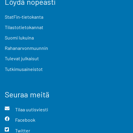
Löydä nopeasti
StatFin-tietokanta
Tilastotietokannat
Suomi lukuina
Rahanarvonmuunnin
Tulevat julkaisut
Tutkimusaineistot
Seuraa meitä
Tilaa uutisviesti
Facebook
Twitter