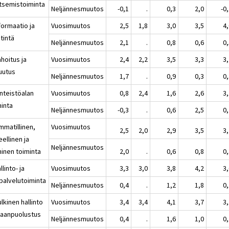
itsemistoiminta
Neljännesmuutos
-0,1
.
0,3
2,0
-0
formaatio ja
Vuosimuutos
2,5
1,8
3,0
3,5
4
tintä
Neljännesmuutos
2,1
.
0,8
0,6
0
hoitus ja
Vuosimuutos
2,4
2,2
3,5
3,3
3
uutus
Neljännesmuutos
1,7
.
0,9
0,3
0
inteistöalan
Vuosimuutos
0,8
2,4
1,6
2,6
3
minta
Neljännesmuutos
-0,3
.
0,6
2,5
0
mmatillinen,
Vuosimuutos
2,5
2,0
2,9
3,5
3
eellinen ja
Neljännesmuutos
ninen toiminta
2,0
.
0,6
0,8
0
llinto- ja
Vuosimuutos
3,3
3,0
3,8
4,2
3
ipalvelutoiminta
Neljännesmuutos
0,4
.
1,2
1,8
0
lkinen hallinto
Vuosimuutos
3,4
3,4
4,1
3,7
3
maanpuolustus
Neljännesmuutos
0,4
.
1,6
1,0
0