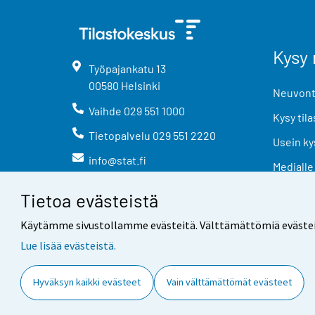
Kysy 
Työpajankatu
13
00580
Helsinki
Neuvonta
Vaihde
029 551 1000
Kysy tila
Tietopalvelu
029 551 2220
Usein ky
info@stat.fi
Medialle
Tietoa evästeistä
Käytämme sivustollamme evästeitä. Välttämättömiä evästeitä t
Lue lisää evästeistä.
Yhteystiedot
Palaute
Hyväksyn kaikki evästeet
Vain välttämättömät evästeet