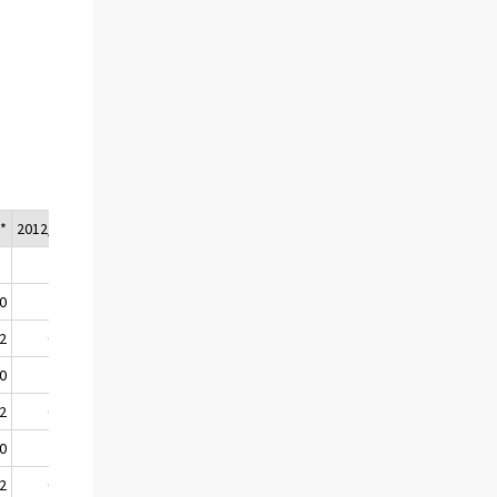
n
*
2012/4*
2012*
2013/1*
,0
2,8
3,1
2,6
,2
0,7
.
0,7
,0
2,6
2,9
2,5
,2
0,9
.
0,6
,0
2,9
3,3
2,5
,2
0,5
.
0,9