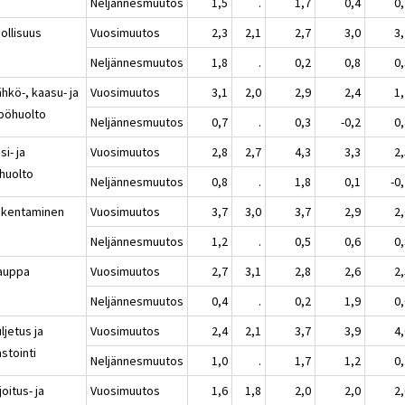
Neljännesmuutos
1,5
.
1,7
0,4
0
ollisuus
Vuosimuutos
2,3
2,1
2,7
3,0
3
Neljännesmuutos
1,8
.
0,2
0,8
0
hkö-, kaasu- ja
Vuosimuutos
3,1
2,0
2,9
2,4
1
pöhuolto
Neljännesmuutos
0,7
.
0,3
-0,2
0
si- ja
Vuosimuutos
2,8
2,7
4,3
3,3
2
ehuolto
Neljännesmuutos
0,8
.
1,8
0,1
-0
akentaminen
Vuosimuutos
3,7
3,0
3,7
2,9
2
Neljännesmuutos
1,2
.
0,5
0,6
0
auppa
Vuosimuutos
2,7
3,1
2,8
2,6
2
Neljännesmuutos
0,4
.
0,2
1,9
0
ljetus ja
Vuosimuutos
2,4
2,1
3,7
3,9
4
stointi
Neljännesmuutos
1,0
.
1,7
1,2
0
joitus- ja
Vuosimuutos
1,6
1,8
2,0
2,0
2