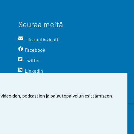
Seuraa meitä
Tilaa uutisviesti
Facebook
Twitter
LinkedIn
YouTube
Instagram
 videoiden, podcastien ja palautepalvelun esittämiseen.
stosta
Evästeasetukset