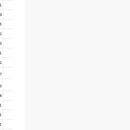
,1
0,0
.
0,4
,0
3,6
3,5
3,5
,5
1,8
.
0,7
,2
2,7
3,2
3,1
,3
1,2
.
1,3
,1
3,8
2,8
3,6
,2
0,4
.
0,4
,7
2,9
3,2
3,1
,3
1,2
.
0,8
,6
3,4
3,7
3,1
,1
0,3
.
0,9
,1
2,9
3,5
2,1
,1
0,2
.
0,7