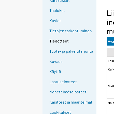
Katsaukset
Taulukot
Li
in
Kuviot
m
Tietojen tarkentuminen
Tiedotteet
Ava
Tuote- ja palvelutarjonta
Toi
Kuvaus
Kaik
Käyttö
Laatuselosteet
Mie
Menetelmäselosteet
Käsitteet ja määritelmät
Nai
Luokitukset