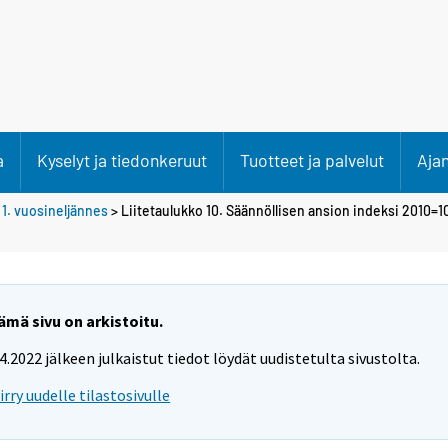
a
Kyselyt ja tiedonkeruut
Tuotteet ja palvelut
Aja
>
1. vuosineljännes
> Liitetaulukko 10. Säännöllisen ansion indeksi 2010=1
ämä sivu on arkistoitu.
.4.2022 jälkeen julkaistut tiedot löydät uudistetulta sivustolta.
iirry uudelle tilastosivulle