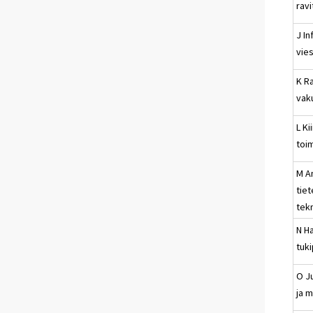
rav
J In
vies
K Ra
vak
L Ki
toi
M A
tiet
tek
N Ha
tuk
O Ju
ja 