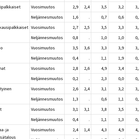
tipalkkaiset
Vuosimuutos
2,9
2,4
3,5
3,2
3
Neljännesmuutos
1,6
.
0,7
0,6
0
kausipalkkaiset
Vuosimuutos
2,7
2,5
3,5
3,3
3
Neljännesmuutos
0,8
.
1,0
1,0
0
io
Vuosimuutos
3,5
3,6
3,3
3,9
3
Neljännesmuutos
0,4
.
1,1
1,9
0
nat
Vuosimuutos
2,8
2,6
4,9
3,4
2
Neljännesmuutos
0,2
.
2,3
0,0
0
ityinen
Vuosimuutos
2,6
2,4
3,1
3,2
3
Neljännesmuutos
1,3
.
0,6
1,1
0
t
Vuosimuutos
3,1
3,1
3,8
3,5
3
Neljännesmuutos
0,4
.
1,1
1,3
0
a- ja
Vuosimuutos
2,4
1,4
4,3
4,9
4
sätalous