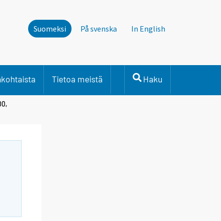
Suomeksi
På svenska
In English
nkohtaista
Tietoa meistä
Haku
00,