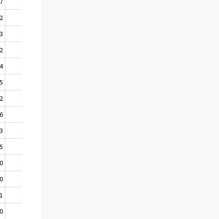
,7
0,8
.
1,3
,2
2,8
2,9
3,1
,3
1,4
.
0,5
,2
1,8
2,1
2,0
,4
1,3
.
0,5
,5
2,3
3,1
1,6
,2
0,6
.
1,1
,6
2,3
2,9
2,1
,3
0,9
.
0,2
,5
2,5
2,6
2,7
,0
0,4
.
0,4
,0
3,7
3,8
2,7
,1
0,7
.
0,7
,0
2,1
2,0
2,2