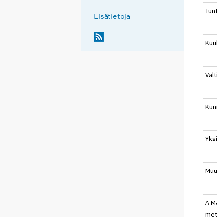
Tun
Lisätietoja
Kuu
Valt
Kun
Yks
Muu
A Ma
met