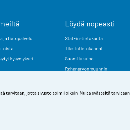
meiltä
Löydä nopeasti
 ja tietopalvelu
StatFin-tietokanta
stoista
Tilastotietokannat
sytyt kysymykset
Suomi lukuina
Rahanarvonmuunnin
Tulevat julkaisut
Tutkimusaineistot
arvitaan, jotta sivusto toimii oikein. Muita evästeitä tarvitaan
Käyttöehdot
Tietosuoja
Saavutettavuus
Tietoa sivu