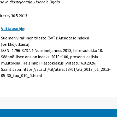
aava tilastojohtaja: Hannele Orjala
itetty 30.5.2013
Viittausohje
:
Suomen virallinen tilasto (SVT): Ansiotasoindeksi
[verkkojulkaisu].
ISSN=1796-3737.
1. Vuosineljännes
2013, Liitetaulukko 10.
Säännöllisen ansion indeksi 2010=100, prosentuaalisia
muutoksia . Helsinki: Tilastokeskus [viitattu: 6.8.2026].
Saantitapa: https://stat.fi/til/ati/2013/01/ati_2013_01_2013-
05-30_tau_010_fi.html