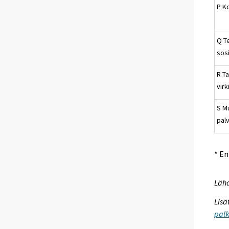
P K
Q T
sosi
R Ta
virk
S M
pal
* E
Lähd
Lisä
palk