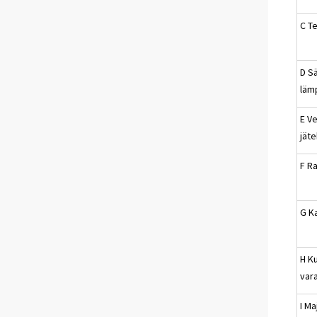
C Te
D Sä
läm
E Ve
jät
F R
G K
H Ku
vara
I Ma