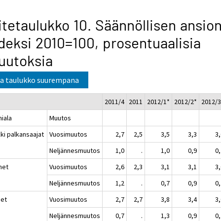
itetaulukko 10. Säännöllisen ansio
deksi 2010=100, prosentuaalisia
uutoksia
a taulukko suurempana
2011/4
2011
2012/1*
2012/2*
2012/3
miala
Muutos
ki palkansaajat
Vuosimuutos
2,7
2,5
3,5
3,3
3
Neljännesmuutos
1,0
.
1,0
0,9
0
het
Vuosimuutos
2,6
2,3
3,1
3,1
3
Neljännesmuutos
1,2
.
0,7
0,9
0
set
Vuosimuutos
2,7
2,7
3,8
3,4
3
Neljännesmuutos
0,7
.
1,3
0,9
0