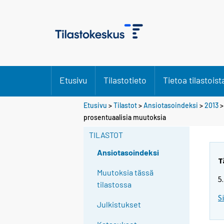
Etusivu
Tilastotieto
Tietoa tilastoist
Etusivu
>
Tilastot
>
Ansiotasoindeksi
>
2013
prosentuaalisia muutoksia
TILASTOT
Ansiotasoindeksi
T
Muutoksia tässä
5
tilastossa
S
Julkistukset