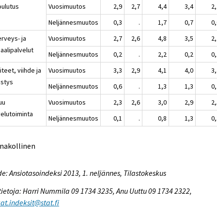
oulutus
Vuosimuutos
2,9
2,7
4,4
3,4
2
Neljännesmuutos
0,3
.
1,7
0,7
0
erveys- ja
Vuosimuutos
2,7
2,6
4,8
3,5
2
aalipalvelut
Neljännesmuutos
0,2
.
2,2
0,2
0
iteet, viihde ja
Vuosimuutos
3,3
2,9
4,1
4,0
3
istys
Neljännesmuutos
0,6
.
1,3
1,3
0
uu
Vuosimuutos
2,3
2,6
3,0
2,9
2
velutoiminta
Neljännesmuutos
0,1
.
0,8
1,3
0
nnakollinen
e: Ansiotasoindeksi 2013, 1. neljännes, Tilastokeskus
tietoja: Harri Nummila 09 1734 3235, Anu Uuttu 09 1734 2322,
at.indeksit@stat.fi