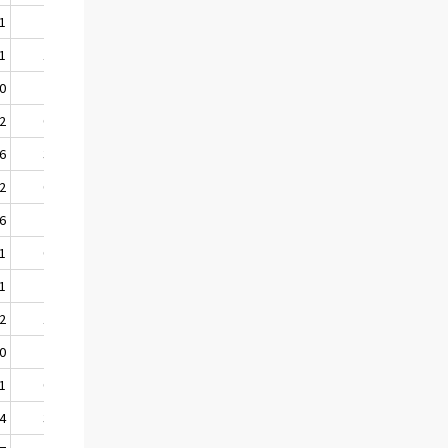
,1
2,6
3,1
2,4
,1
1,2
.
0,4
,0
2,8
3,2
2,6
,2
0,6
.
0,8
,6
3,4
3,6
2,5
,2
0,3
.
0,1
,6
2,5
3,3
1,7
,1
0,1
.
1,4
,1
2,8
3,0
2,9
,2
1,0
.
0,6
,0
2,8
3,3
2,2
,1
0,2
.
0,5
,4
3,7
4,3
3,2