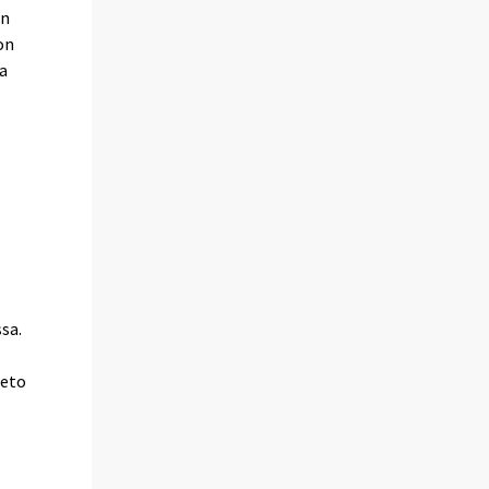
in
on
ja
sa.
ieto
t