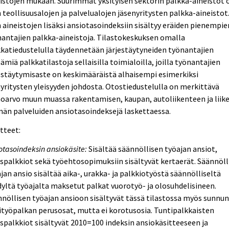
istojen mukaan. Suurimmat yksityisen sektorin palkka-aineistot 
 teollisuusalojen ja palvelualojen jäsenyritysten palkka-aineistot
 aineistojen lisäksi ansiotasoindeksiin sisältyy eräiden pienempie
antajien palkka-aineistoja. Tilastokeskuksen omalla
katiedustelulla täydennetään järjestäytyneiden työnantajien
ämiä palkkatilastoja sellaisilla toimialoilla, joilla työnantajien
estäytymisaste on keskimääräistä alhaisempi esimerkiksi
yritysten yleisyyden johdosta. Otostiedustelulla on merkittävä
oarvo muun muassa rakentamisen, kaupan, autoliikenteen ja liike
än palveluiden ansiotasoindeksejä laskettaessa.
tteet:
otasoindeksin ansiokäsite:
Sisältää säännöllisen työajan ansiot,
spalkkiot sekä työehtosopimuksiin sisältyvät kertaerät. Säännöll
jan ansio sisältää aika-, urakka- ja palkkiotyöstä säännölliseltä
yltä työajalta maksetut palkat vuorotyö- ja olosuhdelisineen.
nöllisen työajan ansioon sisältyvät tässä tilastossa myös sunnun
lityöpalkan perusosat, mutta ei korotusosia. Tuntipalkkaisten
spalkkiot sisältyvät 2010=100 indeksin ansiokäsitteeseen ja