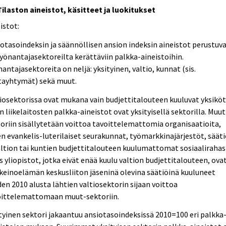
Tilaston aineistot, käsitteet ja luokitukset
istot:
otasoindeksin ja säännöllisen ansion indeksin aineistot perustuv
työnantajasektoreilta kerättäviin palkka-aineistoihin.
antajasektoreita on neljä: yksityinen, valtio, kunnat (sis.
tayhtymät) sekä muut.
iosektorissa ovat mukana vain budjettitalouteen kuuluvat yksiköt
n liikelaitosten palkka-aineistot ovat yksityisellä sektorilla. Muut
oriin sisällytetään voittoa tavoittelemattomia organisaatioita,
n evankelis-luterilaiset seurakunnat, työmarkkinajärjestöt, säät
altion tai kuntien budjettitalouteen kuulumattomat sosiaalirahas
 yliopistot, jotka eivät enää kuulu valtion budjettitalouteen, ova
keinoelämän keskusliiton jäseninä olevina säätiöinä kuuluneet
en 2010 alusta lähtien valtiosektorin sijaan voittoa
oittelemattomaan muut-sektoriin.
tyinen sektori jakaantuu ansiotasoindeksissä 2010=100 eri palkka