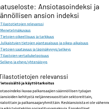
atuseloste: Ansiotasoindeksi ja
ännöllisen ansion indeksi
. Tilastotietojen relevanssi
. Menetelmäkuvaus
. Tietojen oikeellisuus ja tarkkuus
. Julkaistujen tietojen ajantasaisuus ja oikea-aikaisuus
. Tietojen saatavuus ja läpinäkyvyys/selkeys
. Tilastojen vertailukelpoisuus
. Selkeys ja eheys/yhtenäisyys
 Tilastotietojen relevanssi
Tietosisältö ja käyttötarkoitus
otasoindeksi kuvaa palkansaajien säännöllisen työajan
iansioiden kehitystä neljännesvuosittain sektoreittain,
ialoittain ja palkansaajaryhmittäin. Keskiansioista ei ole vähenn
ja eikä työntekijän sosiaaliturvamaksuja. Ennakolliset