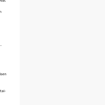
ovat
.
n
-
isen
tai-