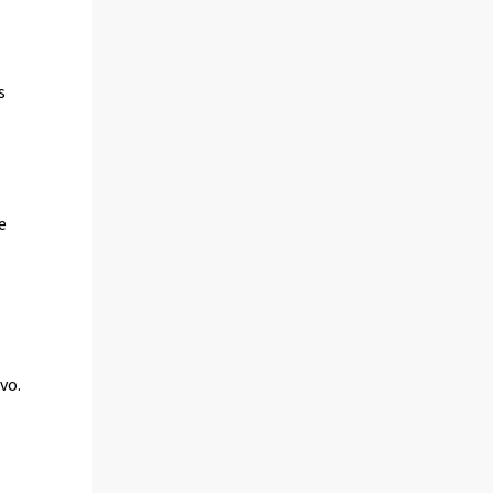
s
e
vo.