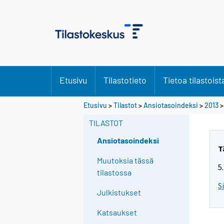
Etusivu
Tilastotieto
Tietoa tilastoist
Etusivu
>
Tilastot
>
Ansiotasoindeksi
>
2013
TILASTOT
Ansiotasoindeksi
T
Muutoksia tässä
5
tilastossa
S
Julkistukset
Katsaukset