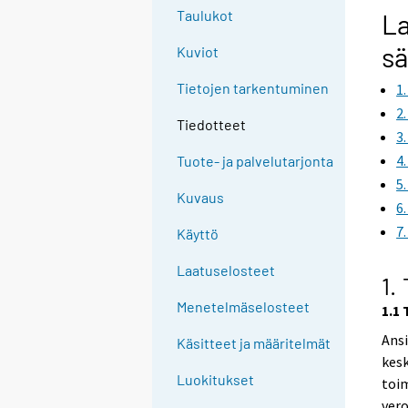
Taulukot
La
sä
Kuviot
Tietojen tarkentuminen
1
2
Tiedotteet
3
4
Tuote- ja palvelutarjonta
5
Kuvaus
6
7
Käyttö
Laatuselosteet
1.
Menetelmäselosteet
1.1 
Ansi
Käsitteet ja määritelmät
kesk
Luokitukset
toim
vero