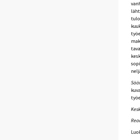
van
läht
tulo
kuuk
työe
maks
tava
kesk
sopi
nelj
Sään
kuva
työe
Kesk
Reaa
Luok