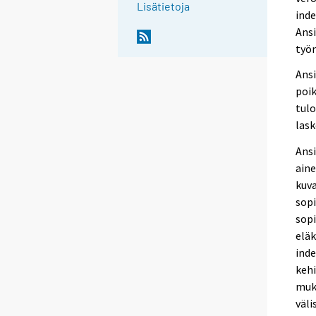
Lisätietoja
inde
Ansi
työn
Ansi
poik
tulo
lask
Ans
aine
kuva
sopi
sopi
elä
inde
kehi
muka
väl