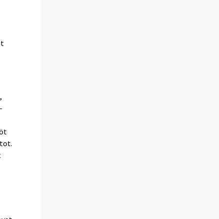
at
,
-
iöt
tot.
t
-