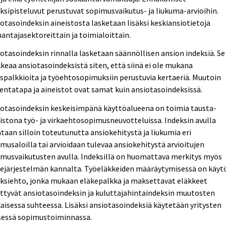
ksipisteluvut perustuvat sopimusvaikutus- ja liukuma-arvioihin.
otasoindeksin aineistosta lasketaan lisäksi keskiansiotietoja
antajasektoreittain ja toimialoittain.
otasoindeksin rinnalla lasketaan säännöllisen ansion indeksiä. Se
keaa ansiotasoindeksistä siten, että siinä ei ole mukana
spalkkioita ja työehtosopimuksiin perustuvia kertaeriä. Muutoin
entatapa ja aineistot ovat samat kuin ansiotasoindeksissä.
iotasoindeksin keskeisimpänä käyttöalueena on toimia tausta-
istona työ- ja virkaehtosopimusneuvotteluissa. Indeksin avulla
taan silloin toteutunutta ansiokehitystä ja liukumia eri
musaloilla tai arvioidaan tulevaa ansiokehitystä arvioitujen
musvaikutusten avulla. Indeksillä on huomattava merkitys myös
kejärjestelmän kannalta. Työeläkkeiden määräytymisessä on käyt
ksiehto, jonka mukaan eläkepalkka ja maksettavat eläkkeet
ttyvät ansiotasoindeksin ja kuluttajahintaindeksin muutosten
isessa suhteessa. Lisäksi ansiotasoindeksiä käytetään yritysten
isessä sopimustoiminnassa.