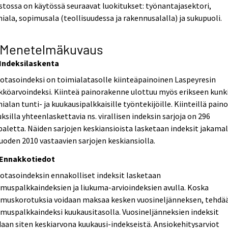
stossa on käytössä seuraavat luokitukset: työnantajasektori,
iala, sopimusala (teollisuudessa ja rakennusalalla) ja sukupuoli.
 Menetelmäkuvaus
. Indeksilaskenta
otasoindeksi on toimialatasolle kiinteäpainoinen Laspeyresin
kköarvoindeksi. Kiinteä painorakenne ulottuu myös erikseen kunk
ialan tunti- ja kuukausipalkkaisille työntekijöille. Kiinteillä paino
ksilla yhteenlaskettavia ns. virallisen indeksin sarjoja on 296
aletta. Näiden sarjojen keskiansioista lasketaan indeksit jakamal
uoden 2010 vastaavien sarjojen keskiansiolla.
. Ennakkotiedot
otasoindeksin ennakolliset indeksit lasketaan
muspalkkaindeksien ja liukuma-arvioindeksien avulla. Koska
imuskorotuksia voidaan maksaa kesken vuosineljänneksen, tehdä
muspalkkaindeksi kuukausitasolla. Vuosineljänneksien indeksit
aan siten keskiarvona kuukausi-indekseistä. Ansiokehitysarviot