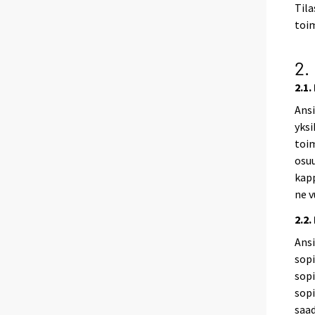
Tila
toim
2.
2.1
Ansi
yksi
toim
osuu
kapp
ne v
2.2
Ansi
sopi
sop
sopi
saad