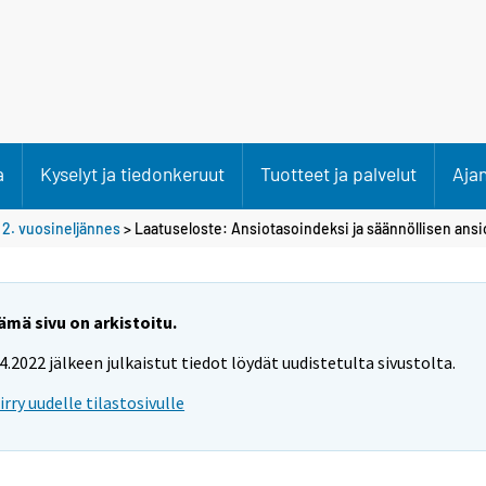
a
Kyselyt ja tiedonkeruut
Tuotteet ja palvelut
Aja
>
2. vuosineljännes
> Laatuseloste: Ansiotasoindeksi ja säännöllisen ansi
ämä sivu on arkistoitu.
.4.2022 jälkeen julkaistut tiedot löydät uudistetulta sivustolta.
iirry uudelle tilastosivulle