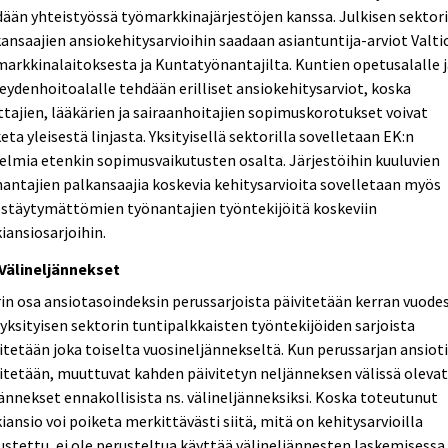
ään yhteistyössä työmarkkinajärjestöjen kanssa. Julkisen sektor
ansaajien ansiokehitysarvioihin saadaan asiantuntija-arviot Valti
arkkinalaitoksesta ja Kuntatyönantajilta. Kuntien opetusalalle 
eydenhoitoalalle tehdään erilliset ansiokehitysarviot, koska
tajien, lääkärien ja sairaanhoitajien sopimuskorotukset voivat
eta yleisestä linjasta. Yksityisellä sektorilla sovelletaan EK:n
elmia etenkin sopimusvaikutusten osalta. Järjestöihin kuuluvien
antajien palkansaajia koskevia kehitysarvioita sovelletaan myös
estäytymättömien työnantajien työntekijöitä koskeviin
iansiosarjoihin.
 Välineljännekset
in osa ansiotasoindeksin perussarjoista päivitetään kerran vuodes
yksityisen sektorin tuntipalkkaisten työntekijöiden sarjoista
itetään joka toiselta vuosineljännekseltä. Kun perussarjan ansiot
itetään, muuttuvat kahden päivitetyn neljänneksen välissä oleva
ännekset ennakollisista ns. välineljänneksiksi. Koska toteutunut
iansio voi poiketa merkittävästi siitä, mitä on kehitysarvioilla
stettu, ei ole perusteltua käyttää välineljännesten laskemisessa