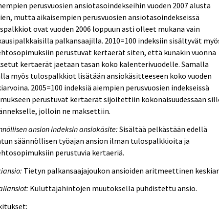
hempien perusvuosien ansiotasoindekseihin vuoden 2007 alusta
ien, mutta aikaisempien perusvuosien ansiotasoindekseissä
spalkkiot ovat vuoden 2006 loppuun asti olleet mukana vain
ausipalkkaisilla palkansaajilla. 2010=100 indeksiin sisältyvät myö
htosopimuksiin perustuvat kertaerät siten, että kunakin vuonna
etut kertaerät jaetaan tasan koko kalenterivuodelle. Samalla
lla myös tulospalkkiot lisätään ansiokäsitteeseen koko vuoden
iarvoina. 2005=100 indeksiä aiempien perusvuosien indekseissä
mukseen perustuvat kertaerät sijoitettiin kokonaisuudessaan sill
ännekselle, jolloin ne maksettiin.
nöllisen ansion indeksin ansiokäsite:
Sisältää pelkästään edellä
tun säännöllisen työajan ansion ilman tulospalkkioita ja
htosopimuksiin perustuvia kertaeriä.
iansio:
Tietyn palkansaajajoukon ansioiden aritmeettinen keskiar
liansiot:
Kuluttajahintojen muutoksella puhdistettu ansio.
itukset: