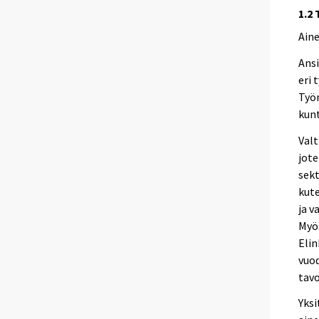
1.2 
Aine
Ansi
eri 
Työn
kun
Valt
jote
sekt
kute
ja v
Myös
Elin
vuod
tav
Yksi