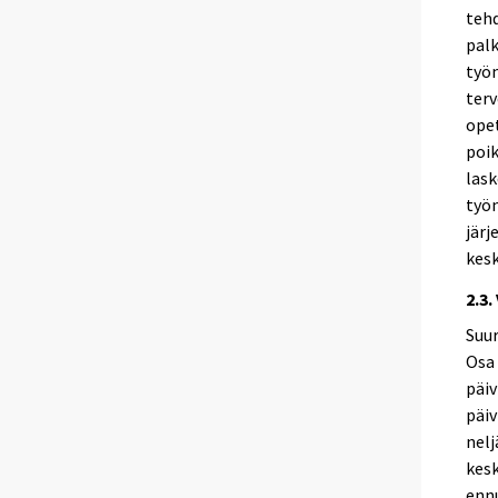
tehd
palk
työm
terv
opet
poik
lask
työn
järj
kesk
2.3.
Suur
Osa 
päiv
päiv
nelj
kesk
ennu