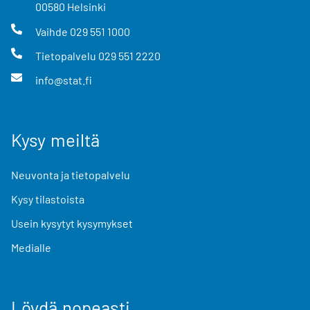
00580
Helsinki
Vaihde
029 551 1000
Tietopalvelu
029 551 2220
info@stat.fi
Kysy meiltä
Neuvonta ja tietopalvelu
Kysy tilastoista
Usein kysytyt kysymykset
Medialle
Löydä nopeasti