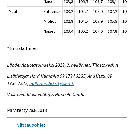
Naiset
103,8
106,5
108,7
109,1
109,5
Muut
Yhteensä
103,2
105,7
107,0
107,2
107,4
Miehet
102,8
104,5
105,9
105,9
105,9
Naiset
103,4
106,2
107,6
107,8
108,2
* Ennakollinen
Lähde: Ansiotasoindeksi 2013, 2. neljännes, Tilastokeskus
Lisätietoja: Harri Nummila 09 1734 3235, Anu Uuttu 09
1734 2322,
palkat.indeksit@stat.fi
Vastaava tilastojohtaja: Hannele Orjala
Päivitetty 28.8.2013
Viittausohje
: