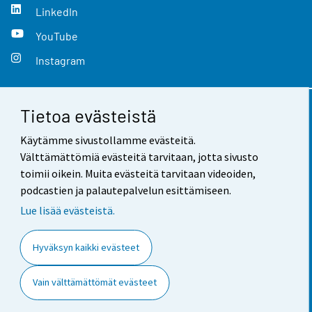
LinkedIn
YouTube
Instagram
Tietoa evästeistä
Yhteystiedot
Käytämme sivustollamme evästeitä.
Palaute
Välttämättömiä evästeitä tarvitaan, jotta sivusto
toimii oikein. Muita evästeitä tarvitaan videoiden,
Käyttöehdot
podcastien ja palautepalvelun esittämiseen.
Tietosuoja
Lue lisää evästeistä.
Saavutettavuus
Hyväksyn kaikki evästeet
Tietoa sivustosta
Vain välttämättömät evästeet
Evästeasetukset