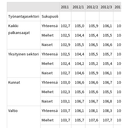
2011
2012/1
2012/2
2012/3
2012/4
Työnantajasektori
Sukupuoli
Kaikki
Yhteensä
102,7
105,0
105,9
106,1
106,9
palkansaajat
Miehet
102,5
104,4
105,4
105,5
106,5
Naiset
102,9
105,5
106,5
106,6
107,2
Yksityinen sektori
Yhteensä
102,5
104,4
105,5
105,7
106,7
Miehet
102,4
104,2
105,2
105,4
106,5
Naiset
102,7
104,6
105,9
106,1
106,9
Kunnat
Yhteensä
103,0
106,6
106,6
106,7
106,8
Miehet
102,3
105,6
105,6
105,5
105,6
Naiset
103,1
106,7
106,7
106,8
107,0
Valtio
Yhteensä
103,7
106,1
108,1
108,3
108,6
Miehet
103,7
105,7
107,6
107,7
107,8