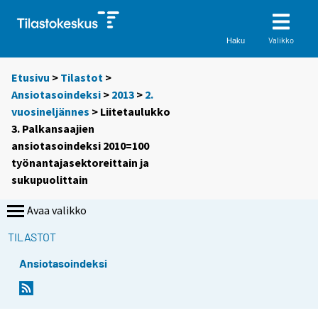
Valikko
Haku
Etusivu
>
Tilastot
>
Ansiotasoindeksi
>
2013
>
2.
vuosineljännes
> Liitetaulukko
3. Palkansaajien
ansiotasoindeksi 2010=100
työnantajasektoreittain ja
sukupuolittain
Avaa valikko
TILASTOT
Ansiotasoindeksi