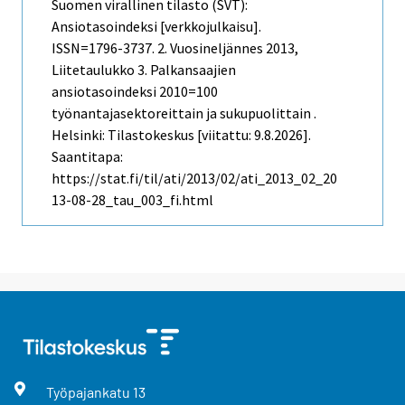
Suomen virallinen tilasto (SVT):
Ansiotasoindeksi [verkkojulkaisu].
ISSN=1796-3737.
2. Vuosineljännes
2013,
Liitetaulukko 3. Palkansaajien
ansiotasoindeksi 2010=100
työnantajasektoreittain ja sukupuolittain .
Helsinki: Tilastokeskus [viitattu: 9.8.2026].
Saantitapa:
https://stat.fi/til/ati/2013/02/ati_2013_02_20
13-08-28_tau_003_fi.html
Työpajankatu
13