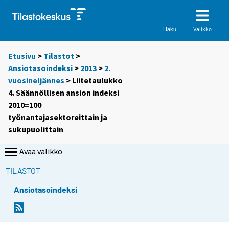
Valikko
Haku
Etusivu
>
Tilastot
>
Ansiotasoindeksi
>
2013
>
2.
vuosineljännes
> Liitetaulukko
4. Säännöllisen ansion indeksi
2010=100
työnantajasektoreittain ja
sukupuolittain
Avaa valikko
TILASTOT
Ansiotasoindeksi