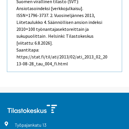
Suomen virallinen tilasto (SVT):
Ansiotasoindeksi [verkkojulkaisu].
ISSN=1796-3737.
2. Vuosineljännes
2013,
Liitetaulukko 4. Säännöllisen ansion indeksi
2010=100 työnantajasektoreittain ja
sukupuolittain . Helsinki: Tilastokeskus
[viitattu: 6.8.2026].
Saantitapa:
https://stat.fi/til/ati/2013/02/ati_2013_02_20
13-08-28_tau_004_fi.html
Työpajankatu
13