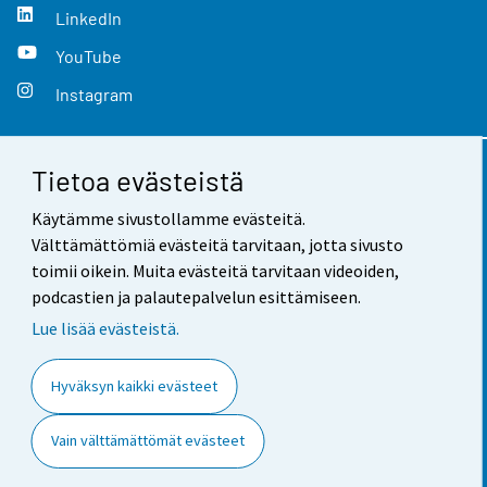
LinkedIn
YouTube
Instagram
Tietoa evästeistä
Yhteystiedot
Käytämme sivustollamme evästeitä.
Palaute
Välttämättömiä evästeitä tarvitaan, jotta sivusto
toimii oikein. Muita evästeitä tarvitaan videoiden,
Käyttöehdot
podcastien ja palautepalvelun esittämiseen.
Tietosuoja
Lue lisää evästeistä.
Saavutettavuus
Hyväksyn kaikki evästeet
Tietoa sivustosta
Vain välttämättömät evästeet
Evästeasetukset