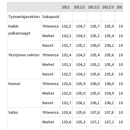
2011
2012/1
2012/2
2012/3
2012/4
Työnantajasektori
Sukupuoli
Kaikki
Yhteensä
102,5
104,7
105,7
105,9
106,6
palkansaajat
Miehet
102,3
104,3
105,3
105,4
106,4
Naiset
102,7
105,1
106,0
106,2
106,8
Yksityinen sektori
Yhteensä
102,4
104,3
105,4
105,6
106,6
Miehet
102,3
104,2
105,2
105,4
106,5
Naiset
102,5
104,3
105,6
105,8
106,6
Kunnat
Yhteensä
102,6
105,9
106,0
106,0
106,2
Miehet
102,0
105,0
105,0
104,9
105,0
Naiset
102,7
106,1
106,1
106,2
106,4
Valtio
Yhteensä
103,6
105,6
107,6
107,8
108,1
Miehet
103,6
105,3
107,1
107,2
107,4