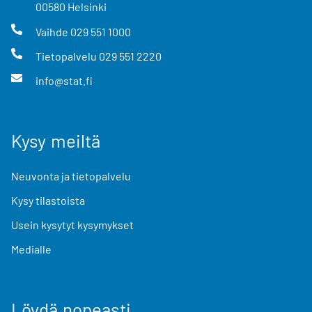
00580
Helsinki
Vaihde
029 551 1000
Tietopalvelu
029 551 2220
info@stat.fi
Kysy meiltä
Neuvonta ja tietopalvelu
Kysy tilastoista
Usein kysytyt kysymykset
Medialle
Löydä nopeasti