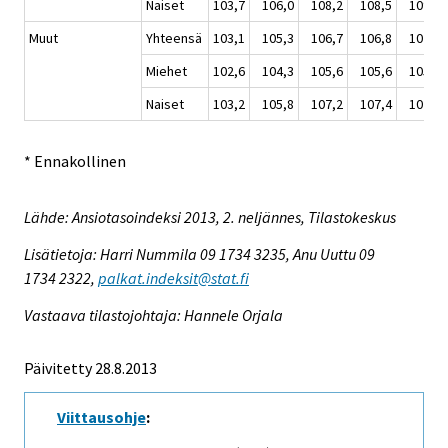
Naiset
103,7
106,0
108,2
108,5
109,0
Muut
Yhteensä
103,1
105,3
106,7
106,8
107,1
Miehet
102,6
104,3
105,6
105,6
105,7
Naiset
103,2
105,8
107,2
107,4
107,8
* Ennakollinen
Lähde: Ansiotasoindeksi 2013, 2. neljännes, Tilastokeskus
Lisätietoja: Harri Nummila 09 1734 3235, Anu Uuttu 09
1734 2322,
palkat.indeksit@stat.fi
Vastaava tilastojohtaja: Hannele Orjala
Päivitetty 28.8.2013
Viittausohje
: