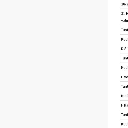
28-3
31 
val
Tun
Kuu
D S
Tun
Kuu
E Ve
Tun
Kuu
F R
Tun
Kuu