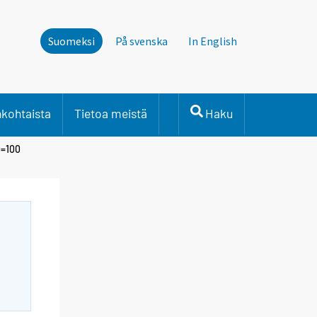
Suomeksi
På svenska
In English
nkohtaista
Tietoa meistä
Haku
0=100