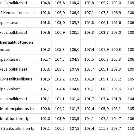
kausipalkkaiset
104,8
105,6
108,4
108,8
109,2
108,0
109
22 Kemian teollisuus
102,8
106,0
106,9
107,1
107,5
106,9
108
tipalkkaiset
101,8
105,0
105,7
105,8
106,1
105,6
106
kausipalkkaiset
103,6
106,9
108,1
108,3
108,7
108,0
109
Mineraalituotteiden
mistus
103,2
105,3
106,6
107,4
107,9
106,8
108
tipalkkaiset
102,7
104,5
104,9
105,5
106,3
105,3
106
kausipalkkaiset
103,6
105,8
107,8
108,7
109,1
107,8
109
0 Metalliteollisuus
101,5
102,2
102,6
102,8
105,1
103,2
105
tipalkkaiset
102,1
104,4
104,8
105,1
108,3
105,6
107
kausipalkkaiset
101,1
101,1
101,4
101,7
103,4
101,9
104
etallien jalostus tp.
100,8
102,2
101,7
102,4
105,9
103,1
105
etallituotteet tp.
102,0
103,9
103,5
104,1
107,5
104,7
106
27 Sähkötekninen tp.
103,1
106,5
107,9
108,4
111,8
108,7
110