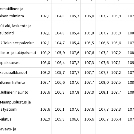
mmatillinen ja
ninen toiminta
102,1
104,8
105,7
106,0
107,2
105,9
107
0 Laki, laskenta ja
ultointi
102,1
104,8
105,4
105,8
107,7
105,9
108
2 Tekniset palvelut
102,1
104,7
105,4
105,5
106,6
105,6
107
llinto- ja tukipalvelut
103,2
105,9
107,6
107,6
107,8
107,2
108
tipalkkaiset
103,0
106,4
107,2
107,3
107,6
107,1
109
kausipalkkaiset
103,2
105,7
107,7
107,7
107,8
107,2
107
lkinen hallinto
103,7
106,6
107,6
107,7
108,0
107,5
108
Julkinen hallinto
103,6
106,8
107,8
107,9
108,1
107,7
108
 Maanpuolustus ja
estystoimi
103,6
106,1
107,6
107,6
107,7
107,3
107
oulutus
102,9
105,8
106,6
106,6
106,7
106,4
107
erveys- ja