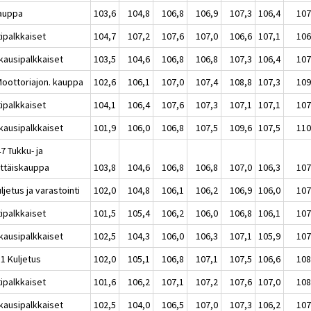
auppa
103,6
104,8
106,8
106,9
107,3
106,4
107
tipalkkaiset
104,7
107,2
107,6
107,0
106,6
107,1
106
kausipalkkaiset
103,5
104,6
106,8
106,8
107,3
106,4
107
Moottoriajon. kauppa
102,6
106,1
107,0
107,4
108,8
107,3
109
tipalkkaiset
104,1
106,4
107,6
107,3
107,1
107,1
107
kausipalkkaiset
101,9
106,0
106,8
107,5
109,6
107,5
110
7 Tukku- ja
ittäiskauppa
103,8
104,6
106,8
106,8
107,0
106,3
107
ljetus ja varastointi
102,0
104,8
106,1
106,2
106,9
106,0
107
tipalkkaiset
101,5
105,4
106,2
106,0
106,8
106,1
107
kausipalkkaiset
102,5
104,3
106,0
106,3
107,1
105,9
107
1 Kuljetus
102,0
105,1
106,8
107,1
107,5
106,6
108
tipalkkaiset
101,6
106,2
107,1
107,2
107,6
107,0
108
kausipalkkaiset
102,5
104,0
106,5
107,0
107,3
106,2
107