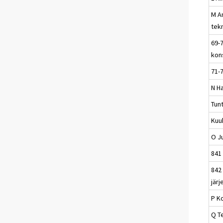
M A
tek
69-7
kons
71-7
N Ha
Tun
Kuu
O Ju
841 
842
järj
P K
Q T