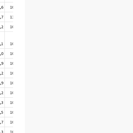
,6
107,7
,7
110,3
,2
106,9
,1
105,9
,0
108,2
,9
108,0
,2
107,3
,9
108,0
,2
108,4
,3
107,5
,5
107,7
,7
106,9
,3
107,8