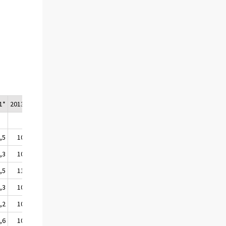
1*
2013/2*
,5
108,6
,3
107,2
,5
111,0
,3
106,9
,2
108,0
,6
106,1