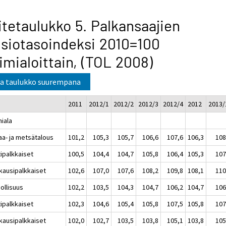
itetaulukko 5. Palkansaajien
siotasoindeksi 2010=100
imialoittain, (TOL 2008)
a taulukko suurempana
2011
2012/1
2012/2
2012/3
2012/4
2012
2013/
miala
aa- ja metsätalous
101,2
105,3
105,7
106,6
107,6
106,3
108
tipalkkaiset
100,5
104,4
104,7
105,8
106,4
105,3
107
kausipalkkaiset
102,6
107,0
107,6
108,2
109,8
108,1
110
ollisuus
102,2
103,5
104,3
104,7
106,2
104,7
106
tipalkkaiset
102,3
104,6
105,4
105,8
107,5
105,8
107
kausipalkkaiset
102,0
102,7
103,5
103,8
105,1
103,8
105