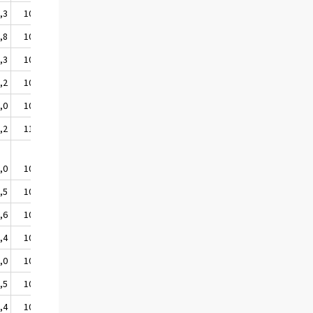
,3
108,1
,8
108,5
,3
108,0
,2
109,9
,0
108,9
,2
110,4
,0
107,7
,5
108,4
,6
108,7
,4
108,2
,0
109,1
,5
109,8
,4
108,4