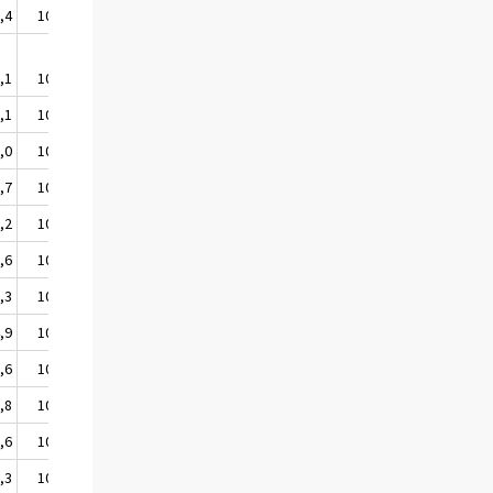
,4
107,5
,1
106,8
,1
106,1
,0
108,2
,7
105,8
,2
106,3
,6
105,7
,3
108,0
,9
106,0
,6
109,8
,8
107,6
,6
107,3
,3
108,3