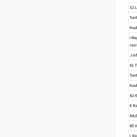
52 L
Tun
Kuu
I Ma
rav
J In
61 T
Tun
Kuu
62-
K R
64,
65 
L Ki