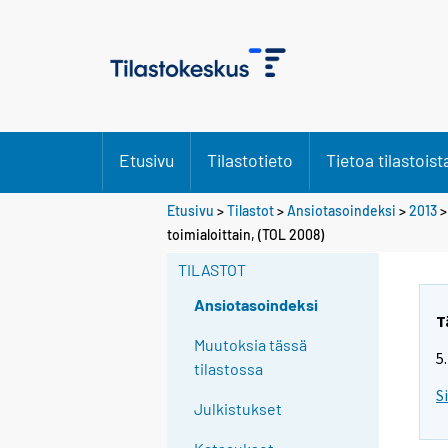
Etusivu
Tilastotieto
Tietoa tilastoist
Etusivu
>
Tilastot
>
Ansiotasoindeksi
>
2013
toimialoittain, (TOL 2008)
TILASTOT
Ansiotasoindeksi
T
Muutoksia tässä
5
tilastossa
S
Julkistukset