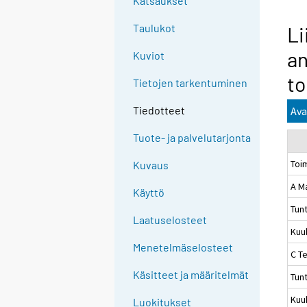
Katsaukset
Taulukot
Li
an
Kuviot
to
Tietojen tarkentuminen
Tiedotteet
Ava
Tuote- ja palvelutarjonta
Toi
Kuvaus
A M
Käyttö
Tun
Laatuselosteet
Kuu
Menetelmäselosteet
C Te
Käsitteet ja määritelmät
Tun
Kuu
Luokitukset