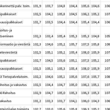
iikennettä palv. toim.
101,9
103,7
104,8
104,4
105,6
104,6
106
tipalkkaiset
102,5
104,2
105,8
104,5
106,2
105,2
107
kausipalkkaiset
101,7
103,5
104,4
104,4
105,4
104,4
106
joitus- ja
itseminen
102,3
103,4
105,4
105,3
105,3
104,8
105
formaatio ja viestintä
102,3
104,6
105,2
105,7
107,5
105,8
108
eleviestintä
102,5
105,1
105,2
105,4
108,0
105,9
107
tipalkkaiset
102,7
104,5
103,6
105,1
107,5
105,1
107
kausipalkkaiset
102,5
105,1
105,3
105,4
108,0
105,9
107
63 Tietopalvelutoim.
102,2
104,6
105,1
105,6
107,6
105,7
108
ahoitus ja vakuutus
102,5
104,4
104,7
105,0
106,2
105,1
107
66 Rahoitus
102,9
104,7
105,0
105,3
106,3
105,3
107
Vakuutus
101,2
103,3
103,7
104,1
106,0
104,3
106
inteistöalan toiminta
102,7
103,0
105,6
105,8
106,3
105,2
106