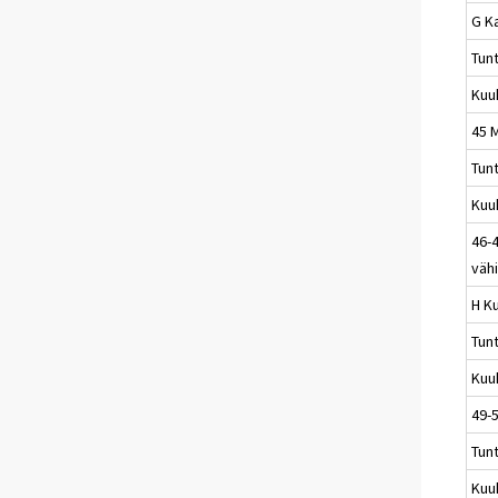
G K
Tun
Kuu
45 
Tun
Kuu
46-4
väh
H Ku
Tun
Kuu
49-5
Tun
Kuu