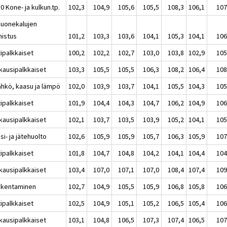
0 Kone- ja kulkun.tp.
102,3
104,9
105,6
105,5
108,3
106,1
107
Huonekalujen
mistus
101,2
103,3
103,6
104,1
105,3
104,1
106
tipalkkaiset
100,2
102,2
102,7
103,0
103,8
102,9
105
kausipalkkaiset
103,3
105,5
105,5
106,3
108,2
106,4
108
ähkö, kaasu ja lämpö
102,0
103,9
103,7
104,1
105,5
104,3
105
tipalkkaiset
101,9
104,4
104,3
104,7
106,2
104,9
106
kausipalkkaiset
102,1
103,7
103,5
103,9
105,2
104,1
105
si- ja jätehuolto
102,6
105,9
105,9
105,7
106,3
105,9
107
tipalkkaiset
101,8
104,7
104,8
104,2
104,1
104,4
104
kausipalkkaiset
103,4
107,0
107,1
107,0
108,4
107,4
109
akentaminen
102,7
104,9
105,5
105,9
106,8
105,8
106
tipalkkaiset
102,5
104,9
105,1
105,2
106,5
105,4
106
kausipalkkaiset
103,1
104,8
106,5
107,3
107,4
106,5
107