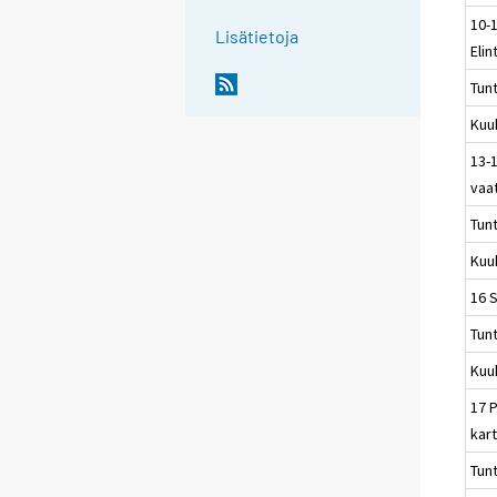
10-
Lisätietoja
Elin
Tun
Kuu
13-1
vaa
Tun
Kuu
16 
Tun
Kuu
17 P
kart
Tun