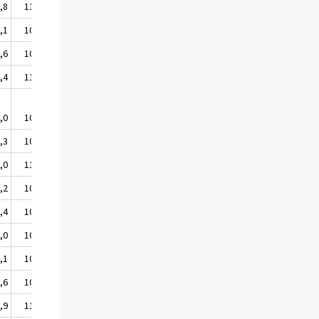
,8
111,0
,1
109,5
,6
108,0
,4
110,9
,0
109,3
,3
108,2
,0
110,0
,2
105,3
,4
107,5
,0
104,1
,1
105,2
,6
106,7
,9
111,0