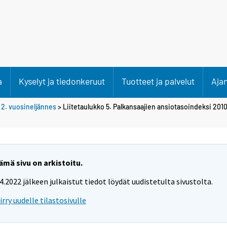
a
Kyselyt ja tiedonkeruut
Tuotteet ja palvelut
Aja
>
2. vuosineljännes
> Liitetaulukko 5. Palkansaajien ansiotasoindeksi 201
ämä sivu on arkistoitu.
.4.2022 jälkeen julkaistut tiedot löydät uudistetulta sivustolta.
iirry uudelle tilastosivulle