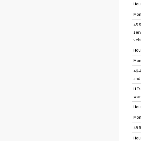
Hou
Mon
45 
ser
veh
Hou
Mon
46-
and 
H T
war
Hou
Mon
49-
Hou