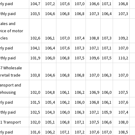
rly paid
104,7
107,2
107,6
107,0
106,6
107,1
106,8
thly paid
103,5
104,6
106,8
106,8
107,3
106,4
107,3
Sales and
vice of motor
icles
102,6
106,1
107,0
107,4
108,8
107,3
109,2
rly paid
104,1
106,4
107,6
107,3
107,1
107,1
107,0
thly paid
101,9
106,0
106,8
107,5
109,6
107,5
110,2
47 Wholesale
retail trade
103,8
104,6
106,8
106,8
107,0
106,3
107,0
ransport and
ehousing
102,0
104,8
106,1
106,2
106,9
106,0
107,5
rly paid
101,5
105,4
106,2
106,0
106,8
106,1
107,6
thly paid
102,5
104,3
106,0
106,3
107,1
105,9
107,4
51 Transport
102,0
105,1
106,8
107,1
107,5
106,6
108,0
rly paid
101,6
106,2
107,1
107,2
107,6
107,0
108,5