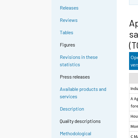
Releases
Reviews
Ap
sa
Tables
(T
Figures
Revisions in these
Ope
statistics
ver
Press releases
Ind
Available products and
services
A A
for
Description
Hou
Quality descriptions
Mon
Methodological
C M