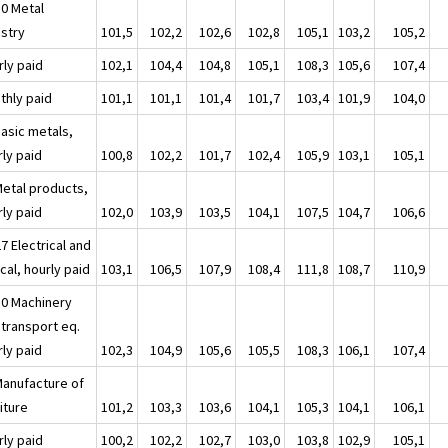
30 Metal
ustry
101,5
102,2
102,6
102,8
105,1
103,2
105,2
rly paid
102,1
104,4
104,8
105,1
108,3
105,6
107,4
thly paid
101,1
101,1
101,4
101,7
103,4
101,9
104,0
Basic metals,
rly paid
100,8
102,2
101,7
102,4
105,9
103,1
105,1
Metal products,
rly paid
102,0
103,9
103,5
104,1
107,5
104,7
106,6
7 Electrical and
cal, hourly paid
103,1
106,5
107,9
108,4
111,8
108,7
110,9
30 Machinery
 transport eq.
rly paid
102,3
104,9
105,6
105,5
108,3
106,1
107,4
Manufacture of
iture
101,2
103,3
103,6
104,1
105,3
104,1
106,1
rly paid
100,2
102,2
102,7
103,0
103,8
102,9
105,1