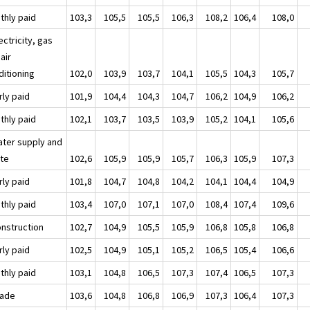
thly paid
103,3
105,5
105,5
106,3
108,2
106,4
108,0
ectricity, gas
air
ditioning
102,0
103,9
103,7
104,1
105,5
104,3
105,7
rly paid
101,9
104,4
104,3
104,7
106,2
104,9
106,2
thly paid
102,1
103,7
103,5
103,9
105,2
104,1
105,6
ater supply and
te
102,6
105,9
105,9
105,7
106,3
105,9
107,3
rly paid
101,8
104,7
104,8
104,2
104,1
104,4
104,9
thly paid
103,4
107,0
107,1
107,0
108,4
107,4
109,6
onstruction
102,7
104,9
105,5
105,9
106,8
105,8
106,8
rly paid
102,5
104,9
105,1
105,2
106,5
105,4
106,6
thly paid
103,1
104,8
106,5
107,3
107,4
106,5
107,3
rade
103,6
104,8
106,8
106,9
107,3
106,4
107,3