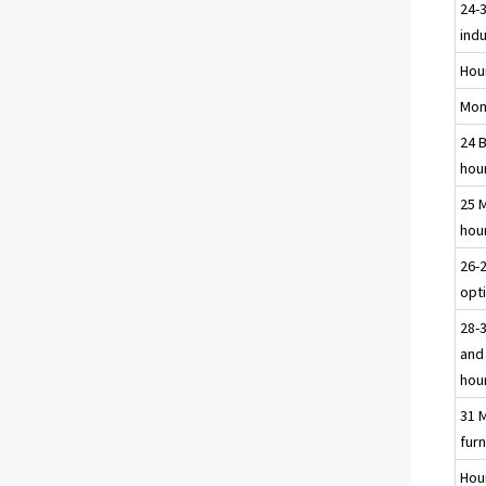
24-
ind
Hou
Mon
24 
hou
25 
hou
26-2
opti
28-
and
hou
31 
furn
Hou