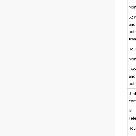
Mon
52 
and
acti
tra
Hou
Mon
I A
and
acti
J I
com
61
Tel
Hou