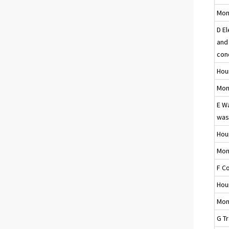
Mon
D El
and 
con
Hou
Mon
E W
was
Hou
Mon
F C
Hou
Mon
G T