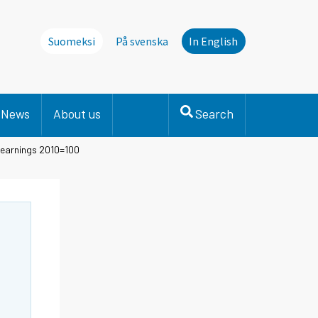
Suomeksi
På svenska
In English
News
About us
Search
 earnings 2010=100