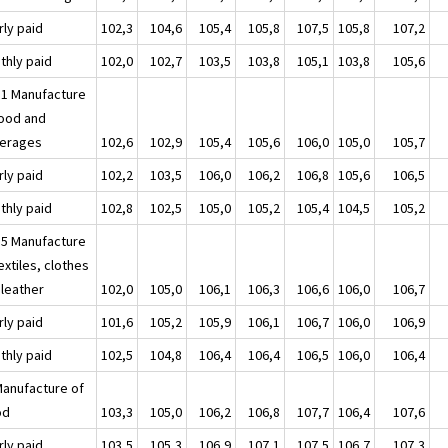
rly paid
102,3
104,6
105,4
105,8
107,5
105,8
107,2
thly paid
102,0
102,7
103,5
103,8
105,1
103,8
105,6
11 Manufacture
food and
erages
102,6
102,9
105,4
105,6
106,0
105,0
105,7
rly paid
102,2
103,5
106,0
106,2
106,8
105,6
106,5
thly paid
102,8
102,5
105,0
105,2
105,4
104,5
105,2
15 Manufacture
extiles, clothes
 leather
102,0
105,0
106,1
106,3
106,6
106,0
106,7
rly paid
101,6
105,2
105,9
106,1
106,7
106,0
106,9
thly paid
102,5
104,8
106,4
106,4
106,5
106,0
106,4
Manufacture of
od
103,3
105,0
106,2
106,8
107,7
106,4
107,6
rly paid
103,5
105,3
106,9
107,1
107,5
106,7
107,3