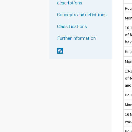
descriptions
Hou
Concepts and definitions
Mon
Classifications
10-
of 
Further information
bev
Hou
Mon
13-
of t
and
Hou
Mon
16 
wo
Hou