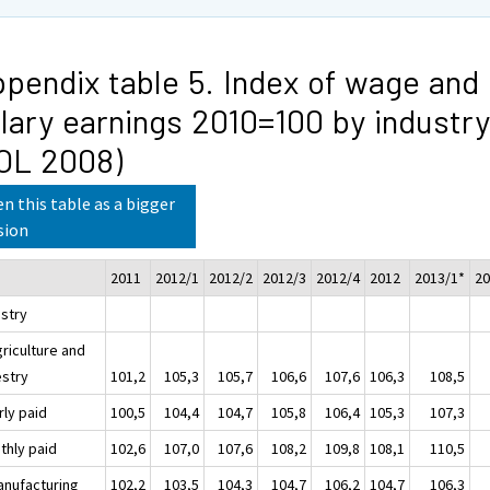
pendix table 5. Index of wage and
lary earnings 2010=100 by industry
OL 2008)
n this table as a bigger
sion
2011
2012/1
2012/2
2012/3
2012/4
2012
2013/1*
20
ustry
griculture and
estry
101,2
105,3
105,7
106,6
107,6
106,3
108,5
rly paid
100,5
104,4
104,7
105,8
106,4
105,3
107,3
thly paid
102,6
107,0
107,6
108,2
109,8
108,1
110,5
anufacturing
102,2
103,5
104,3
104,7
106,2
104,7
106,3