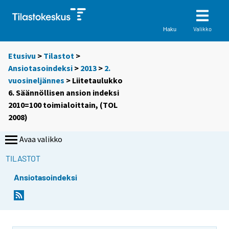
Valikko
Haku
Etusivu
>
Tilastot
>
Ansiotasoindeksi
>
2013
>
2.
vuosineljännes
> Liitetaulukko
6. Säännöllisen ansion indeksi
2010=100 toimialoittain, (TOL
2008)
Avaa valikko
TILASTOT
Ansiotasoindeksi