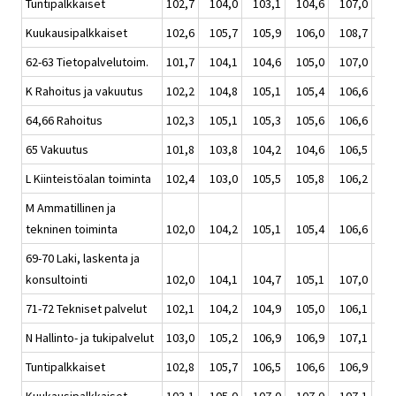
Tuntipalkkaiset
102,7
104,0
103,1
104,6
107,0
104
Kuukausipalkkaiset
102,6
105,7
105,9
106,0
108,7
106
62-63 Tietopalvelutoim.
101,7
104,1
104,6
105,0
107,0
105
K Rahoitus ja vakuutus
102,2
104,8
105,1
105,4
106,6
105
64,66 Rahoitus
102,3
105,1
105,3
105,6
106,6
105
65 Vakuutus
101,8
103,8
104,2
104,6
106,5
104
L Kiinteistöalan toiminta
102,4
103,0
105,5
105,8
106,2
105
M Ammatillinen ja
tekninen toiminta
102,0
104,2
105,1
105,4
106,6
105
69-70 Laki, laskenta ja
konsultointi
102,0
104,1
104,7
105,1
107,0
105
71-72 Tekniset palvelut
102,1
104,2
104,9
105,0
106,1
105
N Hallinto- ja tukipalvelut
103,0
105,2
106,9
106,9
107,1
106
Tuntipalkkaiset
102,8
105,7
106,5
106,6
106,9
106