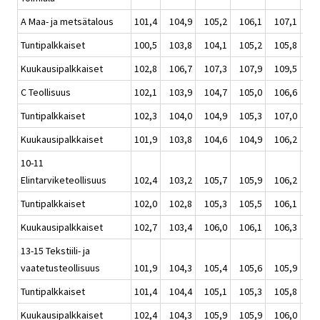
A Maa- ja metsätalous
101,4
104,9
105,2
106,1
107,1
105
Tuntipalkkaiset
100,5
103,8
104,1
105,2
105,8
104
Kuukausipalkkaiset
102,8
106,7
107,3
107,9
109,5
107
C Teollisuus
102,1
103,9
104,7
105,0
106,6
105
Tuntipalkkaiset
102,3
104,0
104,9
105,3
107,0
105
Kuukausipalkkaiset
101,9
103,8
104,6
104,9
106,2
104
10-11
Elintarviketeollisuus
102,4
103,2
105,7
105,9
106,2
105
Tuntipalkkaiset
102,0
102,8
105,3
105,5
106,1
104
Kuukausipalkkaiset
102,7
103,4
106,0
106,1
106,3
105
13-15 Tekstiili- ja
vaatetusteollisuus
101,9
104,3
105,4
105,6
105,9
105
Tuntipalkkaiset
101,4
104,4
105,1
105,3
105,8
105
Kuukausipalkkaiset
102,4
104,3
105,9
105,9
106,0
105