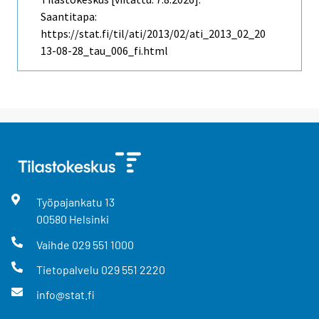
Saantitapa:
https://stat.fi/til/ati/2013/02/ati_2013_02_20
13-08-28_tau_006_fi.html
Työpajankatu
13
00580
Helsinki
Vaihde
029 551 1000
Tietopalvelu
029 551 2220
info@stat.fi