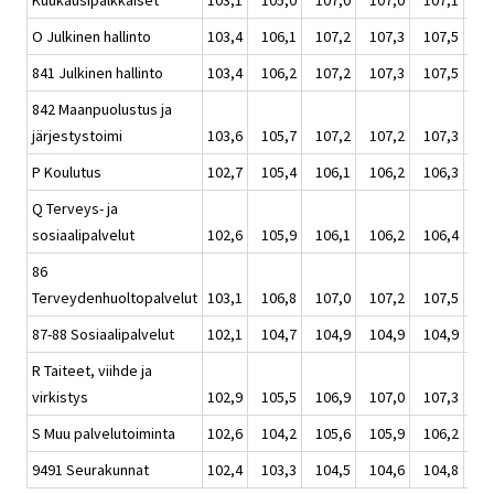
Kuukausipalkkaiset
103,1
105,0
107,0
107,0
107,1
106
O Julkinen hallinto
103,4
106,1
107,2
107,3
107,5
107
841 Julkinen hallinto
103,4
106,2
107,2
107,3
107,5
107
842 Maanpuolustus ja
järjestystoimi
103,6
105,7
107,2
107,2
107,3
106
P Koulutus
102,7
105,4
106,1
106,2
106,3
106
Q Terveys- ja
sosiaalipalvelut
102,6
105,9
106,1
106,2
106,4
106
86
Terveydenhuoltopalvelut
103,1
106,8
107,0
107,2
107,5
107
87-88 Sosiaalipalvelut
102,1
104,7
104,9
104,9
104,9
104
R Taiteet, viihde ja
virkistys
102,9
105,5
106,9
107,0
107,3
106
S Muu palvelutoiminta
102,6
104,2
105,6
105,9
106,2
105
9491 Seurakunnat
102,4
103,3
104,5
104,6
104,8
104