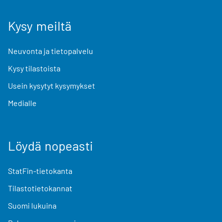
Kysy meiltä
Neuvonta ja tietopalvelu
Kysy tilastoista
Usein kysytyt kysymykset
Medialle
Löydä nopeasti
StatFin-tietokanta
Tilastotietokannat
Suomi lukuina