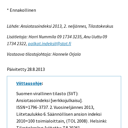
* Ennakollinen
Lähde: Ansiotasoindeksi 2013, 2. neljännes, Tilastokeskus
Lisätietoja: Harri Nummila 09 1734 3235, Anu Uuttu 09
1734 2322,
palkat.indeksit@stat.fi
Vastaava tilastojohtaja: Hannele Orjala
Päivitetty 28.8.2013
Viittausohje
:
Suomen virallinen tilasto (SVT):
Ansiotasoindeksi [verkkojulkaisu].
ISSN=1796-3737.
2. Vuosineljännes
2013,
Liitetaulukko 6. Säännöllisen ansion indeksi
2010=100 toimialoittain, (TOL 2008) . Helsinki:
Tilastokeskus [viitattu: 7.8.2026].