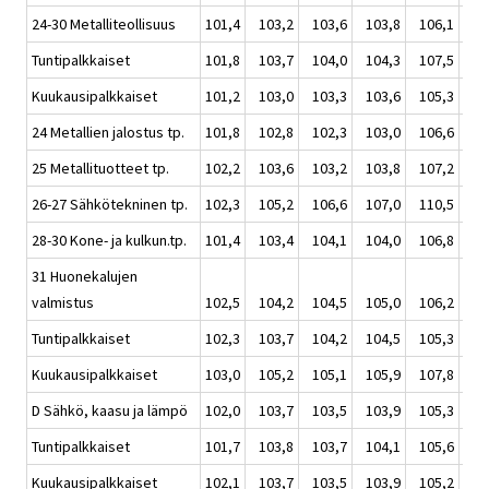
24-30 Metalliteollisuus
101,4
103,2
103,6
103,8
106,1
104
Tuntipalkkaiset
101,8
103,7
104,0
104,3
107,5
104
Kuukausipalkkaiset
101,2
103,0
103,3
103,6
105,3
103
24 Metallien jalostus tp.
101,8
102,8
102,3
103,0
106,6
103
25 Metallituotteet tp.
102,2
103,6
103,2
103,8
107,2
104
26-27 Sähkötekninen tp.
102,3
105,2
106,6
107,0
110,5
107
28-30 Kone- ja kulkun.tp.
101,4
103,4
104,1
104,0
106,8
104
31 Huonekalujen
valmistus
102,5
104,2
104,5
105,0
106,2
104
Tuntipalkkaiset
102,3
103,7
104,2
104,5
105,3
104
Kuukausipalkkaiset
103,0
105,2
105,1
105,9
107,8
106
D Sähkö, kaasu ja lämpö
102,0
103,7
103,5
103,9
105,3
104
Tuntipalkkaiset
101,7
103,8
103,7
104,1
105,6
104
Kuukausipalkkaiset
102,1
103,7
103,5
103,9
105,2
104