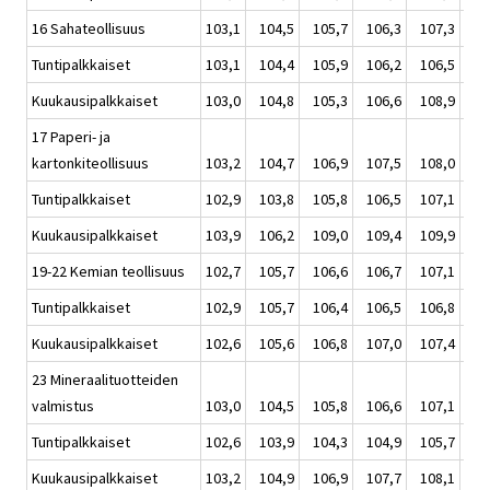
16 Sahateollisuus
103,1
104,5
105,7
106,3
107,3
106
Tuntipalkkaiset
103,1
104,4
105,9
106,2
106,5
105
Kuukausipalkkaiset
103,0
104,8
105,3
106,6
108,9
106
17 Paperi- ja
kartonkiteollisuus
103,2
104,7
106,9
107,5
108,0
106
Tuntipalkkaiset
102,9
103,8
105,8
106,5
107,1
105
Kuukausipalkkaiset
103,9
106,2
109,0
109,4
109,9
108
19-22 Kemian teollisuus
102,7
105,7
106,6
106,7
107,1
106
Tuntipalkkaiset
102,9
105,7
106,4
106,5
106,8
106
Kuukausipalkkaiset
102,6
105,6
106,8
107,0
107,4
106
23 Mineraalituotteiden
valmistus
103,0
104,5
105,8
106,6
107,1
106
Tuntipalkkaiset
102,6
103,9
104,3
104,9
105,7
104
Kuukausipalkkaiset
103,2
104,9
106,9
107,7
108,1
106