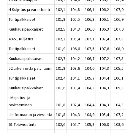
H Kuljetus ja varastointi
102,1
104,8
106,1
106,2
107,0
106
Tuntipalkkaiset
101,8
105,5
106,3
106,1
106,9
106
Kuukausipalkkaiset
102,5
104,3
106,0
106,3
107,0
105
49-51 Kuljetus
102,3
105,4
107,1
107,4
107,8
106
Tuntipalkkaiset
101,9
106,6
107,5
107,6
108,0
107
Kuukausipalkkaiset
102,7
104,2
106,7
107,2
107,5
106
52 Liikennettä palv. toim.
101,8
103,6
104,6
104,3
105,5
104
Tuntipalkkaiset
102,4
104,1
105,7
104,4
106,1
105
Kuukausipalkkaiset
101,6
103,4
104,3
104,3
105,3
104
I Majoitus- ja
ravitseminen
101,8
102,4
104,4
104,3
104,3
103
J Informaatio ja viestintä
101,8
104,3
104,9
105,4
107,2
105
61 Televiestintä
102,6
105,7
105,8
106,0
108,6
106