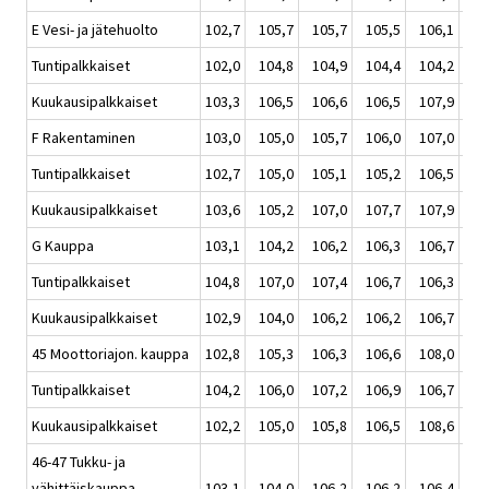
E Vesi- ja jätehuolto
102,7
105,7
105,7
105,5
106,1
105
Tuntipalkkaiset
102,0
104,8
104,9
104,4
104,2
104
Kuukausipalkkaiset
103,3
106,5
106,6
106,5
107,9
106
F Rakentaminen
103,0
105,0
105,7
106,0
107,0
105
Tuntipalkkaiset
102,7
105,0
105,1
105,2
106,5
105
Kuukausipalkkaiset
103,6
105,2
107,0
107,7
107,9
107
G Kauppa
103,1
104,2
106,2
106,3
106,7
105
Tuntipalkkaiset
104,8
107,0
107,4
106,7
106,3
106
Kuukausipalkkaiset
102,9
104,0
106,2
106,2
106,7
105
45 Moottoriajon. kauppa
102,8
105,3
106,3
106,6
108,0
106
Tuntipalkkaiset
104,2
106,0
107,2
106,9
106,7
106
Kuukausipalkkaiset
102,2
105,0
105,8
106,5
108,6
106
46-47 Tukku- ja
vähittäiskauppa
103,1
104,0
106,2
106,2
106,4
105