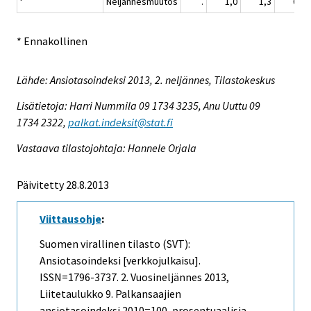
Neljännesmuutos
.
1,0
1,3
0,3
* Ennakollinen
Lähde: Ansiotasoindeksi 2013, 2. neljännes, Tilastokeskus
Lisätietoja: Harri Nummila 09 1734 3235, Anu Uuttu 09
1734 2322,
palkat.indeksit@stat.fi
Vastaava tilastojohtaja: Hannele Orjala
Päivitetty 28.8.2013
Viittausohje
:
Suomen virallinen tilasto (SVT):
Ansiotasoindeksi [verkkojulkaisu].
ISSN=1796-3737.
2. Vuosineljännes
2013,
Liitetaulukko 9. Palkansaajien
ansiotasoindeksi 2010=100, prosentuaalisia