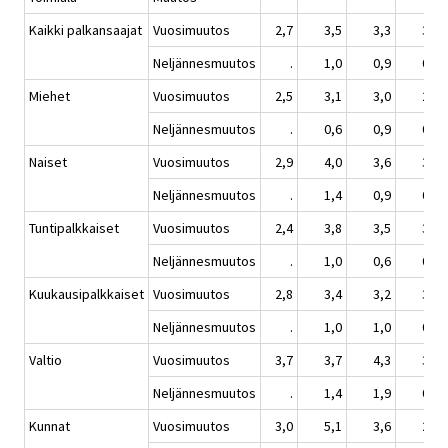
Kaikki palkansaajat
Vuosimuutos
2,7
3,5
3,3
3,1
Neljännesmuutos
.
1,0
0,9
0,2
Miehet
Vuosimuutos
2,5
3,1
3,0
2,9
Neljännesmuutos
.
0,6
0,9
0,2
Naiset
Vuosimuutos
2,9
4,0
3,6
3,2
Neljännesmuutos
.
1,4
0,9
0,2
Tuntipalkkaiset
Vuosimuutos
2,4
3,8
3,5
3,4
Neljännesmuutos
.
1,0
0,6
0,2
Kuukausipalkkaiset
Vuosimuutos
2,8
3,4
3,2
3,0
Neljännesmuutos
.
1,0
1,0
0,2
Valtio
Vuosimuutos
3,7
3,7
4,3
3,9
Neljännesmuutos
.
1,4
1,9
0,2
Kunnat
Vuosimuutos
3,0
5,1
3,6
2,8