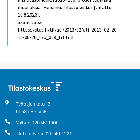
muutoksia . Helsinki: Tilastokeskus [viitattu:
10.8.2026].
Saantitapa:
https://stat.fi/til/ati/2013/02/ati_2013_02_20
13-08-28_tau_009_fi.html
Työpajankatu
13
00580
Helsinki
Vaihde
029 551 1000
Tietopalvelu
029 551 2220