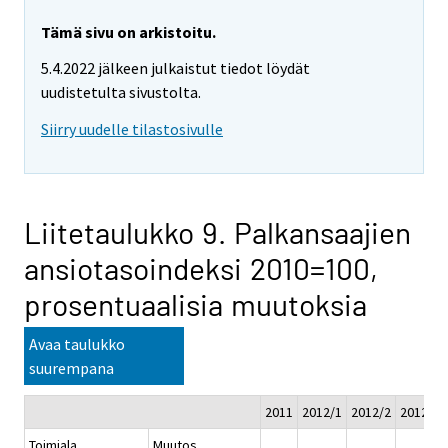
Tämä sivu on arkistoitu.
5.4.2022 jälkeen julkaistut tiedot löydät
uudistetulta sivustolta.
Siirry uudelle tilastosivulle
Liitetaulukko 9. Palkansaajien
ansiotasoindeksi 2010=100,
prosentuaalisia muutoksia
Avaa taulukko
suurempana
2011
2012/1
2012/2
2012/3
Toimiala
Muutos