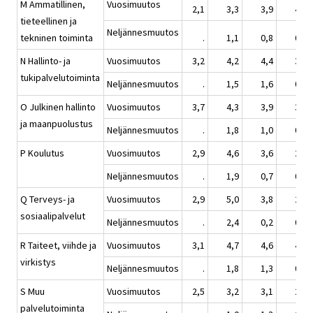
M Ammatillinen,
Vuosimuutos
2,1
3,3
3,9
4,2
tieteellinen ja
Neljännesmuutos
tekninen toiminta
.
1,1
0,8
0,3
N Hallinto- ja
Vuosimuutos
3,2
4,2
4,4
3,7
tukipalvelutoiminta
Neljännesmuutos
.
1,5
1,6
0,0
O Julkinen hallinto
Vuosimuutos
3,7
4,3
3,9
3,3
ja maanpuolustus
Neljännesmuutos
.
1,8
1,0
0,1
P Koulutus
Vuosimuutos
2,9
4,6
3,6
2,9
Neljännesmuutos
.
1,9
0,7
0,0
Q Terveys- ja
Vuosimuutos
2,9
5,0
3,8
2,9
sosiaalipalvelut
Neljännesmuutos
.
2,4
0,2
0,1
R Taiteet, viihde ja
Vuosimuutos
3,1
4,7
4,6
4,0
virkistys
Neljännesmuutos
.
1,8
1,3
0,1
S Muu
Vuosimuutos
2,5
3,2
3,1
2,7
palvelutoiminta