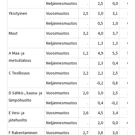
Neljännesmuutos
.
2,5
0,0
0,1
Yksityinen
Vuosimuutos
2,5
3,0
3,1
3,1
Neljännesmuutos
.
0,5
1,0
0,2
Muut
Vuosimuutos
3,2
4,0
3,7
3,2
Neljännesmuutos
.
1,3
1,3
0,1
A Maa- ja
Vuosimuutos
1,2
4,9
5,5
5,1
metsätalous
Neljännesmuutos
.
2,3
0,4
0,9
C Teollisuus
Vuosimuutos
2,2
2,2
2,5
2,7
Neljännesmuutos
.
-0,2
0,8
0,3
D Sähkö-, kaasu- ja
Vuosimuutos
2,0
3,0
2,5
1,3
lämpöhuolto
Neljännesmuutos
.
0,4
-0,2
0,4
E Vesi- ja
Vuosimuutos
2,6
4,5
3,4
2,6
jätehuolto
Neljännesmuutos
.
2,0
0,0
-0,3
F Rakentaminen
Vuosimuutos
2,7
3,8
3,0
2,7