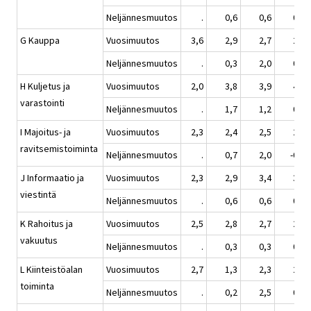
Neljännesmuutos
.
0,6
0,6
0,3
G Kauppa
Vuosimuutos
3,6
2,9
2,7
2,7
Neljännesmuutos
.
0,3
2,0
0,0
H Kuljetus ja
Vuosimuutos
2,0
3,8
3,9
4,0
varastointi
Neljännesmuutos
.
1,7
1,2
0,1
I Majoitus- ja
Vuosimuutos
2,3
2,4
2,5
2,5
ravitsemistoiminta
Neljännesmuutos
.
0,7
2,0
-0,1
J Informaatio ja
Vuosimuutos
2,3
2,9
3,4
3,8
viestintä
Neljännesmuutos
.
0,6
0,6
0,5
K Rahoitus ja
Vuosimuutos
2,5
2,8
2,7
2,6
vakuutus
Neljännesmuutos
.
0,3
0,3
0,3
L Kiinteistöalan
Vuosimuutos
2,7
1,3
2,3
2,7
toiminta
Neljännesmuutos
.
0,2
2,5
0,2