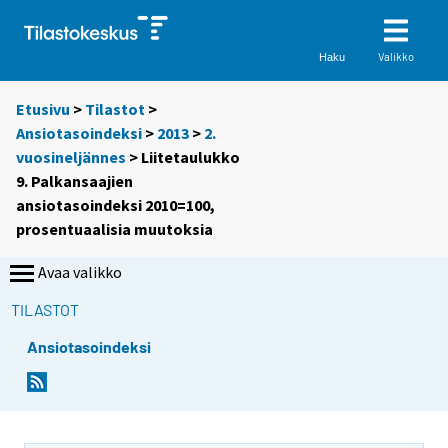
Valikko
Haku
Etusivu
>
Tilastot
>
Ansiotasoindeksi
>
2013
>
2.
vuosineljännes
> Liitetaulukko
9. Palkansaajien
ansiotasoindeksi 2010=100,
prosentuaalisia muutoksia
Avaa valikko
TILASTOT
Ansiotasoindeksi