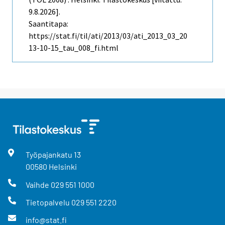
9.8.2026].
Saantitapa:
https://stat.fi/til/ati/2013/03/ati_2013_03_20
13-10-15_tau_008_fi.html
Työpajankatu
13
00580
Helsinki
Vaihde
029 551 1000
Tietopalvelu
029 551 2220
info@stat.fi