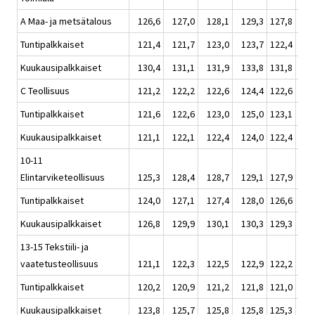
A Maa- ja metsätalous
126,6
127,0
128,1
129,3
127,8
1
Tuntipalkkaiset
121,4
121,7
123,0
123,7
122,4
1
Kuukausipalkkaiset
130,4
131,1
131,9
133,8
131,8
1
C Teollisuus
121,2
122,2
122,6
124,4
122,6
1
Tuntipalkkaiset
121,6
122,6
123,0
125,0
123,1
1
Kuukausipalkkaiset
121,1
122,1
122,4
124,0
122,4
1
10-11
Elintarviketeollisuus
125,3
128,4
128,7
129,1
127,9
1
Tuntipalkkaiset
124,0
127,1
127,4
128,0
126,6
1
Kuukausipalkkaiset
126,8
129,9
130,1
130,3
129,3
1
13-15 Tekstiili- ja
vaatetusteollisuus
121,1
122,3
122,5
122,9
122,2
1
Tuntipalkkaiset
120,2
120,9
121,2
121,8
121,0
1
Kuukausipalkkaiset
123,8
125,7
125,8
125,8
125,3
1