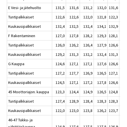
E Vesi- ja jätehuolto
131,5
131,6
131,2
132,0
131,6
1
Tuntipalkkaiset
122,6
122,6
122,0
121,8
122,3
1
Kuukausipalkkaiset
132,4
132,5
132,4
134,1
132,9
1
F Rakentaminen
127,0
127,8
128,2
129,3
128,1
1
Tuntipalkkaiset
126,0
126,2
126,4
127,9
126,6
1
Kuukausipalkkaiset
129,2
131,3
132,2
132,4
131,3
1
G Kauppa
124,6
127,1
127,1
127,6
126,6
1
Tuntipalkkaiset
127,2
127,7
126,9
126,5
127,1
1
Kuukausipalkkaiset
124,5
127,1
127,2
127,8
126,6
1
45 Moottoriajon. kauppa
123,3
124,4
124,9
126,5
124,8
1
Tuntipalkkaiset
127,4
128,9
128,4
128,3
128,3
1
Kuukausipalkkaiset
122,0
123,0
123,8
126,2
123,7
1
46-47 Tukku- ja
vähittäiskauppa
124,9
127,6
127,5
127,8
126,9
1