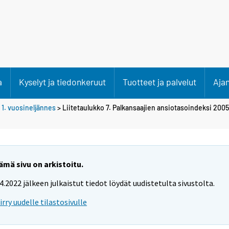
a
Kyselyt ja tiedonkeruut
Tuotteet ja palvelut
Aja
>
1. vuosineljännes
> Liitetaulukko 7. Palkansaajien ansiotasoindeksi 200
ämä sivu on arkistoitu.
.4.2022 jälkeen julkaistut tiedot löydät uudistetulta sivustolta.
iirry uudelle tilastosivulle