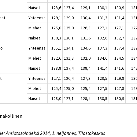
Naiset
128,6
127,4
129,1
130,1
130,9
13
nat
Yhteensä
129,1
129,0
130,4
131,3
131,4
13
Miehet
125,0
125,0
126,3
127,1
127,1
12
Naiset
130,3
130,1
131,6
132,6
132,7
13
io
Yhteensä
135,1
134,1
134,6
137,3
137,4
13
Miehet
132,6
131,8
132,0
134,6
134,5
13
Naiset
138,8
137,4
138,4
141,4
141,6
14
t
Yhteensä
127,1
126,4
127,3
129,5
129,8
13
Miehet
125,4
125,0
125,4
127,5
127,8
12
Naiset
128,0
127,1
128,4
130,5
130,9
13
nnakollinen
e: Ansiotasoindeksi 2014, 1. neljännes, Tilastokeskus