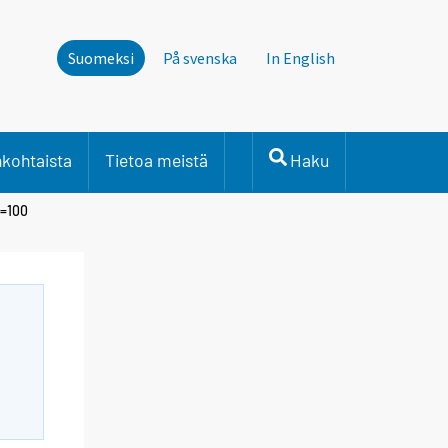
Suomeksi
På svenska
In English
nkohtaista
Tietoa meistä
Haku
5=100