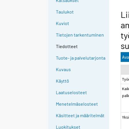
Katsaukset
Taulukot
Li
an
Kuviot
ty
Tietojen tarkentuminen
su
Tiedotteet
Ava
Tuote- ja palvelutarjonta
Kuvaus
Työ
Käyttö
Kaik
Laatuselosteet
pal
Menetelmäselosteet
Käsitteet ja määritelmät
Yksi
Luokitukset