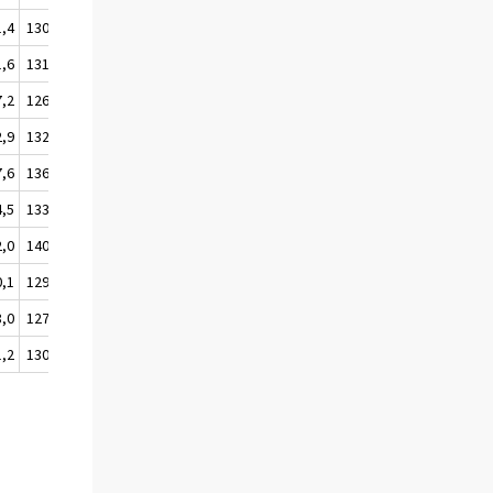
1,4
130,4
131,8
1,6
131,2
131,7
7,2
126,9
127,3
2,9
132,4
133,0
7,6
136,7
137,7
4,5
133,9
134,7
2,0
140,9
142,1
0,1
129,2
130,3
8,0
127,2
128,2
1,2
130,2
131,4