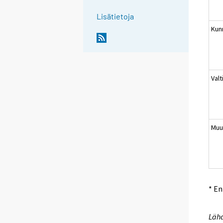
Lisätietoja
Kun
Valt
Muu
* E
Lähd