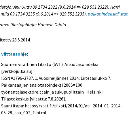
tietoja: Anu Uuttu 09 1734 2322 (9.6.2014 => 029 551 2322), Harri
ila 09 1734 3235 (9.6.2014 => 029 551 3235),
palkat.indeksit@stat.
aava tilastojohtaja: Hannele Orjala
itetty 28.5.2014
Viittausohje
:
Suomen virallinen tilasto (SVT): Ansiotasoindeksi
[verkkojulkaisu].
ISSN=1796-3737.
1. Vuosineljännes
2014, Liitetaulukko 7.
Palkansaajien ansiotasoindeksi 2005=100
työnantajasektoreittain ja sukupuolittain . Helsinki:
Tilastokeskus [viitattu: 7.8.2026].
Saantitapa: https://stat.fi/til/ati/2014/01/ati_2014_01_2014-
05-28_tau_007_fi.html