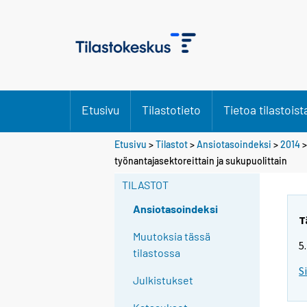
Etusivu
Tilastotieto
Tietoa tilastoist
Etusivu
>
Tilastot
>
Ansiotasoindeksi
>
2014
työnantajasektoreittain ja sukupuolittain
TILASTOT
Ansiotasoindeksi
T
Muutoksia tässä
5
tilastossa
S
Julkistukset