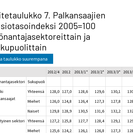
itetaulukko 7. Palkansaajien
siotasoindeksi 2005=100
önantajasektoreittain ja
kupuolittain
a taulukko suurempana
2012/4
2012
2013/1*
2013/2*
2013/3*
2013/
nantajasektori
Sukupuoli
ki
Yhteensä
128,0
127,0
128,6
129,6
130,1
13
kansaajat
Miehet
126,0
124,8
126,4
127,3
127,8
12
Naiset
129,8
128,9
130,5
131,6
132,2
13
tyinen sektori
Yhteensä
127,2
125,8
127,7
128,4
129,1
12
Miehet
125,6
124,2
126,1
126,8
127,3
12