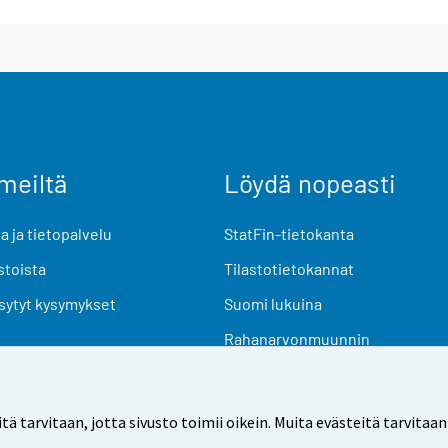
meiltä
Löydä nopeasti
 ja tietopalvelu
StatFin-tietokanta
stoista
Tilastotietokannat
sytyt kysymykset
Suomi lukuina
Rahanarvonmuunnin
Tulevat julkaisut
Tutkimusaineistot
arvitaan, jotta sivusto toimii oikein. Muita evästeitä tarvitaan