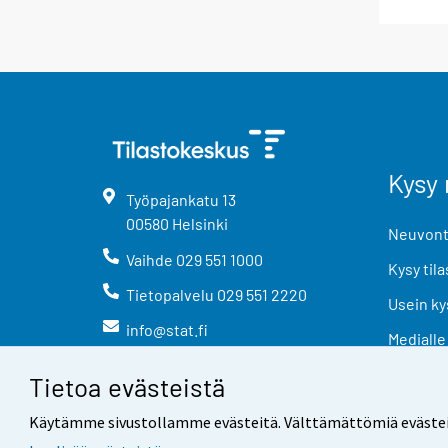
Kysy 
Työpajankatu
13
00580
Helsinki
Neuvonta
Vaihde
029 551 1000
Kysy tila
Tietopalvelu
029 551 2220
Usein ky
info@stat.fi
Medialle
Tietoa evästeistä
Käytämme sivustollamme evästeitä. Välttämättömiä evästeitä t