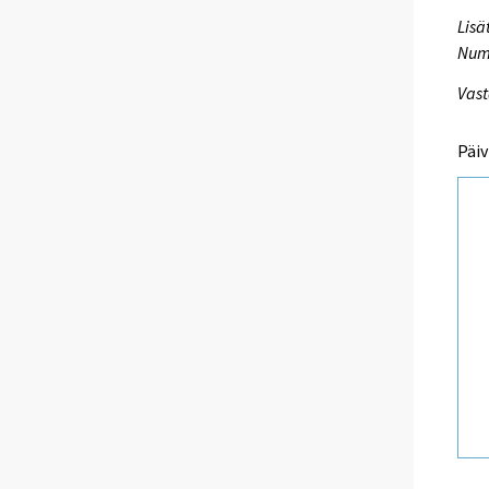
Lisä
Numm
Vast
Päiv