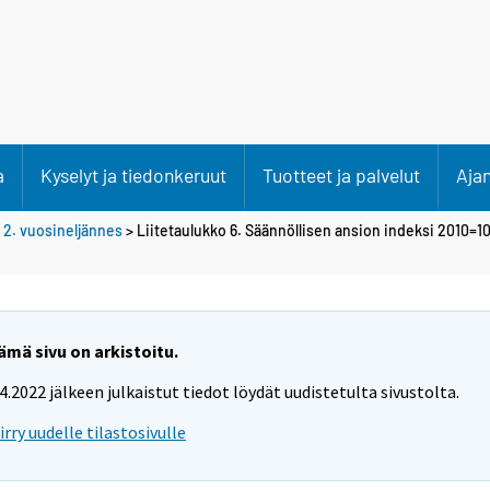
a
Kyselyt ja tiedonkeruut
Tuotteet ja palvelut
Aja
>
2. vuosineljännes
> Liitetaulukko 6. Säännöllisen ansion indeksi 2010=10
ämä sivu on arkistoitu.
.4.2022 jälkeen julkaistut tiedot löydät uudistetulta sivustolta.
iirry uudelle tilastosivulle