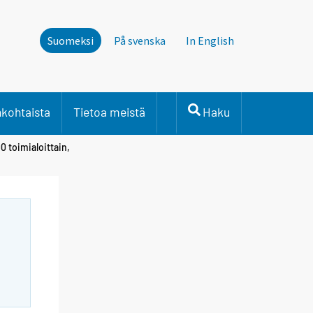
Suomeksi
På svenska
In English
nkohtaista
Tietoa meistä
Haku
0 toimialoittain,