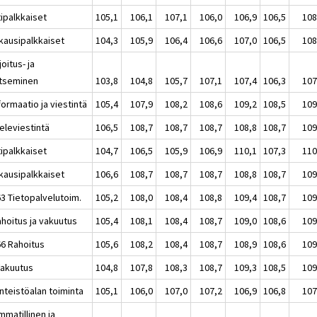
tipalkkaiset
105,1
106,1
107,1
106,0
106,9
106,5
108
kausipalkkaiset
104,3
105,9
106,4
106,6
107,0
106,5
108
joitus- ja
itseminen
103,8
104,8
105,7
107,1
107,4
106,3
107
formaatio ja viestintä
105,4
107,9
108,2
108,6
109,2
108,5
109
eleviestintä
106,5
108,7
108,7
108,7
108,8
108,7
109
tipalkkaiset
104,7
106,5
105,9
106,9
110,1
107,3
110
kausipalkkaiset
106,6
108,7
108,7
108,7
108,8
108,7
109
63 Tietopalvelutoim.
105,2
108,0
108,4
108,8
109,4
108,7
109
ahoitus ja vakuutus
105,4
108,1
108,4
108,7
109,0
108,6
109
66 Rahoitus
105,6
108,2
108,4
108,7
108,9
108,6
109
Vakuutus
104,8
107,8
108,3
108,7
109,3
108,5
109
inteistöalan toiminta
105,1
106,0
107,0
107,2
106,9
106,8
107
mmatillinen ja