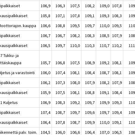
tipalkkaiset
106,9
106,3
107,5
108,2
109,0
107,8
109
kausipalkkaiset
105,8
107,1
107,8
109,1
109,3
108,3
109
Moottoriajon. kauppa
106,6
108,8
109,5
109,7
110,0
109,5
110
tipalkkaiset
106,7
106,7
108,2
108,3
108,5
107,9
108
kausipalkkaiset
106,5
109,7
110,0
110,3
110,7
110,2
111
7 Tukku- ja
ittäiskauppa
105,7
106,8
107,5
108,9
109,2
108,1
109
ljetus ja varastointi
106,0
107,4
108,1
108,4
108,7
108,1
109
tipalkkaiset
106,2
107,3
108,0
107,9
108,2
107,9
108
kausipalkkaiset
105,9
107,5
108,1
108,8
109,1
108,4
109
1 Kuljetus
106,9
108,3
109,2
109,7
109,9
109,3
110
tipalkkaiset
107,4
108,7
109,7
109,6
109,7
109,4
109
kausipalkkaiset
106,4
107,8
108,7
109,9
110,0
109,1
110
iikennettä palv. toim.
104,5
106,0
106,6
106,4
107,0
106,5
108