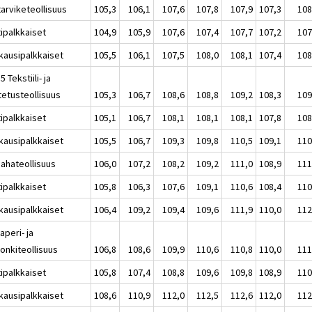
tarviketeollisuus
105,3
106,1
107,6
107,8
107,9
107,3
108
tipalkkaiset
104,9
105,9
107,6
107,4
107,7
107,2
107
kausipalkkaiset
105,5
106,1
107,5
108,0
108,1
107,4
108
5 Tekstiili- ja
tetusteollisuus
105,3
106,7
108,6
108,8
109,2
108,3
109
tipalkkaiset
105,1
106,7
108,1
108,1
108,1
107,8
108
kausipalkkaiset
105,5
106,7
109,3
109,8
110,5
109,1
110
Sahateollisuus
106,0
107,2
108,2
109,2
111,0
108,9
111
tipalkkaiset
105,8
106,3
107,6
109,1
110,6
108,4
110
kausipalkkaiset
106,4
109,2
109,4
109,6
111,9
110,0
112
aperi- ja
onkiteollisuus
106,8
108,6
109,9
110,6
110,8
110,0
111
tipalkkaiset
105,8
107,4
108,8
109,6
109,8
108,9
110
kausipalkkaiset
108,6
110,9
112,0
112,5
112,6
112,0
112