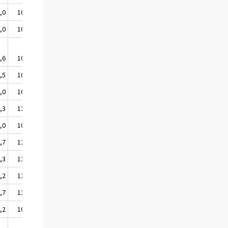
,0
109,8
,0
108,6
,6
107,7
,5
109,9
,0
109,1
,3
110,7
,0
109,1
,7
110,3
,3
110,0
,2
110,0
,7
110,3
,2
107,4