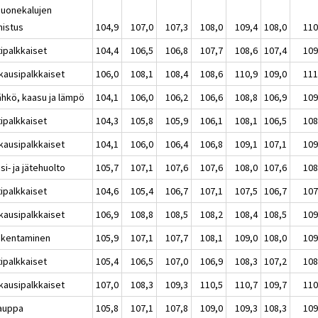
Huonekalujen
mistus
104,9
107,0
107,3
108,0
109,4
108,0
110
tipalkkaiset
104,4
106,5
106,8
107,7
108,6
107,4
109
kausipalkkaiset
106,0
108,1
108,4
108,6
110,9
109,0
111
ähkö, kaasu ja lämpö
104,1
106,0
106,2
106,6
108,8
106,9
109
tipalkkaiset
104,3
105,8
105,9
106,1
108,1
106,5
108
kausipalkkaiset
104,1
106,0
106,4
106,8
109,1
107,1
109
si- ja jätehuolto
105,7
107,1
107,6
107,6
108,0
107,6
108
tipalkkaiset
104,6
105,4
106,7
107,1
107,5
106,7
107
kausipalkkaiset
106,9
108,8
108,5
108,2
108,4
108,5
109
akentaminen
105,9
107,1
107,7
108,1
109,0
108,0
109
tipalkkaiset
105,4
106,5
107,0
106,9
108,3
107,2
108
kausipalkkaiset
107,0
108,3
109,3
110,5
110,7
109,7
110
auppa
105,8
107,1
107,8
109,0
109,3
108,3
109