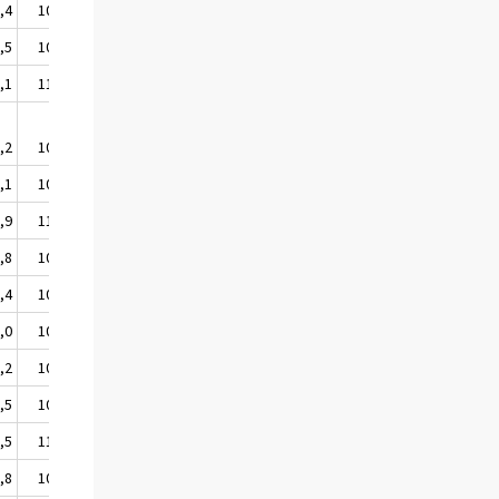
,4
109,6
,5
108,7
,1
110,3
,2
109,5
,1
108,6
,9
110,1
,8
108,4
,4
108,1
,0
108,5
,2
107,9
,5
108,2
,5
112,3
,8
106,5