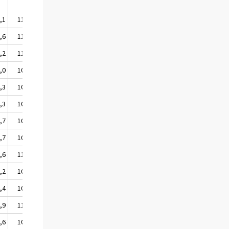
,1
111,4
,6
111,3
,2
111,4
,0
109,2
,3
108,5
,3
109,5
,7
109,2
,7
108,1
,6
110,2
,2
109,1
,4
108,1
,9
111,0
,6
109,9