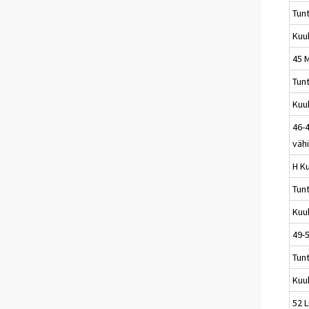
Tun
Kuu
45 
Tun
Kuu
46-4
väh
H Ku
Tun
Kuu
49-5
Tun
Kuu
52 L