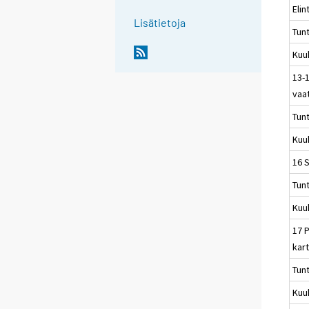
Elin
Lisätietoja
Tun
Kuu
13-1
vaa
Tun
Kuu
16 
Tun
Kuu
17 P
kart
Tun
Kuu