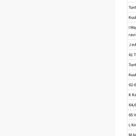
Tun
Kuu
I Ma
rav
J In
61 T
Tun
Kuu
62-
K R
64,
65 
L Ki
M A