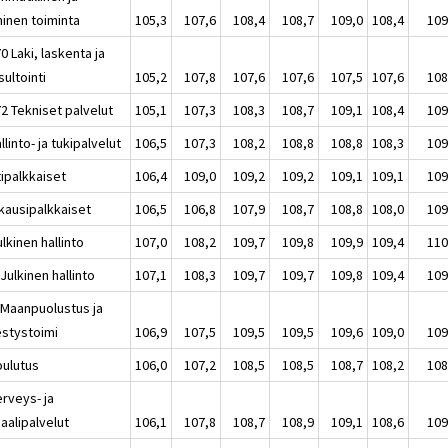
ninen toiminta
105,3
107,6
108,4
108,7
109,0
108,4
109
0 Laki, laskenta ja
ultointi
105,2
107,8
107,6
107,6
107,5
107,6
108
2 Tekniset palvelut
105,1
107,3
108,3
108,7
109,1
108,4
109
llinto- ja tukipalvelut
106,5
107,3
108,2
108,8
108,8
108,3
109
tipalkkaiset
106,4
109,0
109,2
109,2
109,1
109,1
109
kausipalkkaiset
106,5
106,8
107,9
108,7
108,8
108,0
109
lkinen hallinto
107,0
108,2
109,7
109,8
109,9
109,4
110
Julkinen hallinto
107,1
108,3
109,7
109,7
109,8
109,4
109
 Maanpuolustus ja
estystoimi
106,9
107,5
109,5
109,5
109,6
109,0
109
oulutus
106,0
107,2
108,5
108,5
108,7
108,2
108
erveys- ja
aalipalvelut
106,1
107,8
108,7
108,9
109,1
108,6
109