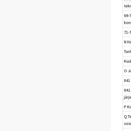
tek
69-7
kons
71-7
N Ha
Tun
Kuu
O Ju
841 
842
järj
P K
Q T
sosi