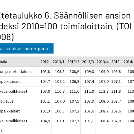
itetaulukko 6. Säännöllisen ansion
deksi 2010=100 toimialoittain, (TO
008)
a taulukko suurempana
miala
2012
2013/1
2013/2
2013/3
2013/4
2013
2014/
aa- ja metsätalous
105,8
108,5
108,6
109,0
109,0
108,8
109
tipalkkaiset
104,7
107,2
106,9
107,4
107,0
107,1
107
kausipalkkaiset
107,9
110,7
111,6
112,0
112,7
111,8
113
ollisuus
105,1
107,0
107,5
107,9
108,6
107,7
108
tipalkkaiset
105,3
106,8
107,2
107,6
108,7
107,6
108
kausipalkkaiset
104,9
107,1
107,7
108,1
108,4
107,8
108
11