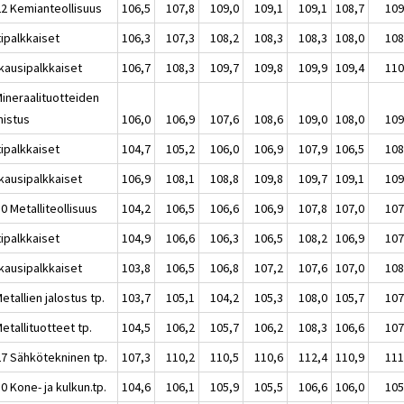
22 Kemianteollisuus
106,5
107,8
109,0
109,1
109,1
108,7
109
tipalkkaiset
106,3
107,3
108,2
108,3
108,3
108,0
108
kausipalkkaiset
106,7
108,3
109,7
109,8
109,9
109,4
110
Mineraalituotteiden
mistus
106,0
106,9
107,6
108,6
109,0
108,0
109
tipalkkaiset
104,7
105,2
106,0
106,9
107,9
106,5
108
kausipalkkaiset
106,9
108,1
108,8
109,8
109,7
109,1
109
0 Metalliteollisuus
104,2
106,5
106,6
106,9
107,8
107,0
107
tipalkkaiset
104,9
106,6
106,3
106,5
108,2
106,9
107
kausipalkkaiset
103,8
106,5
106,8
107,2
107,6
107,0
108
etallien jalostus tp.
103,7
105,1
104,2
105,3
108,0
105,7
107
etallituotteet tp.
104,5
106,2
105,7
106,2
108,3
106,6
107
27 Sähkötekninen tp.
107,3
110,2
110,5
110,6
112,4
110,9
111
0 Kone- ja kulkun.tp.
104,6
106,1
105,9
105,5
106,6
106,0
105