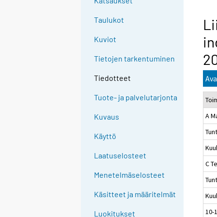
Katsaukset
Taulukot
Li
in
Kuviot
2
Tietojen tarkentuminen
Tiedotteet
Ava
Tuote- ja palvelutarjonta
Toi
A M
Kuvaus
Tun
Käyttö
Kuu
Laatuselosteet
C Te
Menetelmäselosteet
Tun
Käsitteet ja määritelmät
Kuu
10-
Luokitukset