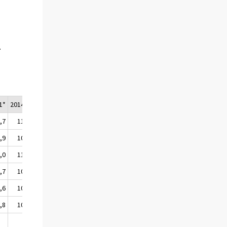
L
1*
2014/2*
,7
110,0
,9
108,3
,0
113,1
,7
109,1
,6
109,1
,8
109,2