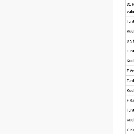
31 
val
Tun
Kuu
D S
Tun
Kuu
E Ve
Tun
Kuu
F R
Tun
Kuu
G K