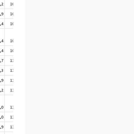
,2
108,4
,9
108,4
,4
108,5
,4
109,5
,4
108,5
,7
110,8
,3
111,6
,9
111,3
,2
112,3
,0
111,2
,0
110,1
,9
113,2