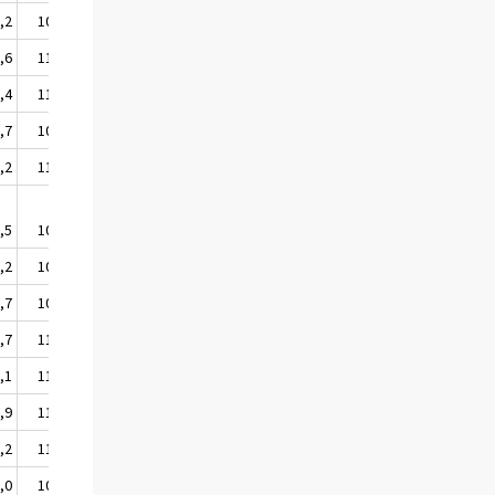
,2
109,5
,6
110,0
,4
111,0
,7
108,9
,2
112,0
,5
109,7
,2
109,7
,7
109,3
,7
110,0
,1
110,4
,9
110,4
,2
110,5
,0
108,9