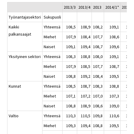
2013/3
2013/4
2013
2014/1*
2014/2
Työnantajasektori
Sukupuoli
Kaikki
Yhteensä
108,5
108,9
108,2
109,1
109,
palkansaajat
Miehet
107,9
108,4
107,7
108,6
108,
Naiset
109,1
109,4
108,7
109,6
109,
Yksityinen sektori
Yhteensä
108,3
108,8
108,0
109,1
109,
Miehet
107,9
108,5
107,7
108,7
109,
Naiset
108,8
109,2
108,4
109,5
109,
Kunnat
Yhteensä
108,5
108,7
108,3
108,8
108,
Miehet
107,1
107,2
107,0
107,3
107,
Naiset
108,8
108,9
108,6
109,0
109,
Valtio
Yhteensä
110,3
110,5
109,8
110,6
110,
Miehet
109,3
109,4
108,8
109,5
109,