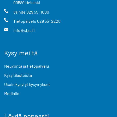
00580
Helsinki
Vaihde
029 551 1000
Tietopalvelu
029 551 2220
info@stat.fi
Kysy meiltä
Neuvonta ja tietopalvelu
Kysy tilastoista
Usein kysytyt kysymykset
Medialle
Löydä nopeasti