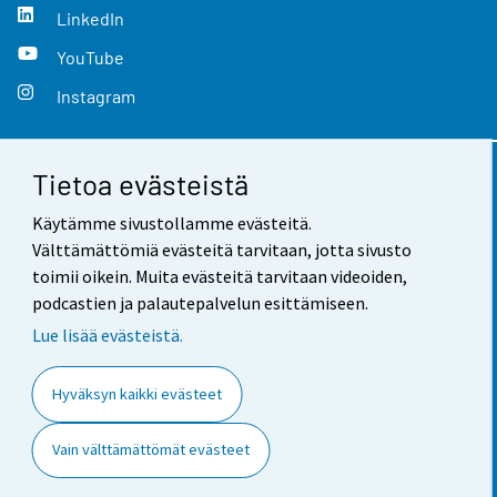
LinkedIn
YouTube
Instagram
Tietoa evästeistä
Yhteystiedot
Käytämme sivustollamme evästeitä.
Palaute
Välttämättömiä evästeitä tarvitaan, jotta sivusto
toimii oikein. Muita evästeitä tarvitaan videoiden,
Käyttöehdot
podcastien ja palautepalvelun esittämiseen.
Tietosuoja
Lue lisää evästeistä.
Saavutettavuus
Hyväksyn kaikki evästeet
Tietoa sivustosta
Vain välttämättömät evästeet
Evästeasetukset