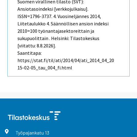
Suomen virallinen tilasto (SVT):
Ansiotasoindeksi [verkkojulkaisu].
ISSN=1796-3737.
4. Vuosineljännes
2014,
Liitetaulukko 4. Säännöllisen ansion indeksi
2010=100 työnantajasektoreittain ja
sukupuolittain . Helsinki: Tilastokeskus
[viitattu: 8.8.2026].
Saantitapa:
https://stat.fi/til/ati/2014/04/ati_2014_04_20
15-02-05_tau_004_fi.html
Työpajankatu
13