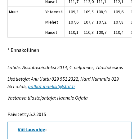
Naiset
111,7
112,0
111,1
112,1
112,
Muut
Yhteensä
109,3
109,5
108,9
109,6
109,
Miehet
107,6
107,7
107,2
107,8
108,
Naiset
110,1
110,3
109,7
110,4
110,
* Ennakollinen
Lähde: Ansiotasoindeksi 2014, 4. neljännes, Tilastokeskus
Lisätietoja: Anu Uuttu 029 551 2322, Harri Nummila 029
551 3235,
palkat.indeksit@stat.fi
Vastaava tilastojohtaja: Hannele Orjala
Päivitetty 5.2.2015
Viittausohje
: