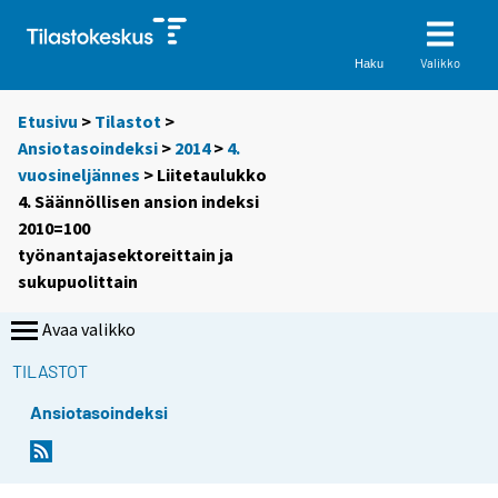
Valikko
Haku
Etusivu
>
Tilastot
>
Ansiotasoindeksi
>
2014
>
4.
vuosineljännes
> Liitetaulukko
4. Säännöllisen ansion indeksi
2010=100
työnantajasektoreittain ja
sukupuolittain
Avaa valikko
TILASTOT
Ansiotasoindeksi