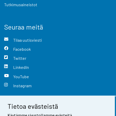
Tutkimusaineistot
Seuraa meitä
Tilaa uutisviesti
Facebook
Twitter
LinkedIn
YouTube
Instagram
Tietoa evästeistä
Yhteystiedot
Käytämme sivustollamme evästeitä.