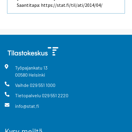
Saantitapa: https://stat.fi/til/ati/2014/04/
Työpajankatu
13
00580
Helsinki
Vaihde
029 551 1000
Tietopalvelu
029 551 2220
info@stat.fi
Kysy meiltä