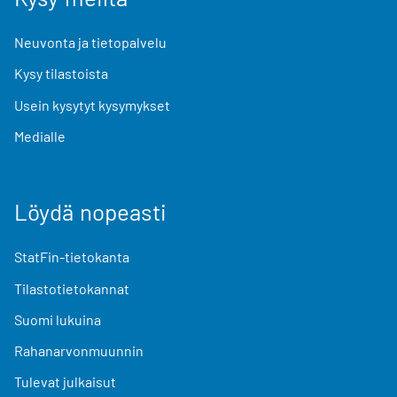
Neuvonta ja tietopalvelu
Kysy tilastoista
Usein kysytyt kysymykset
Medialle
Löydä nopeasti
StatFin-tietokanta
Tilastotietokannat
Suomi lukuina
Rahanarvonmuunnin
Tulevat julkaisut