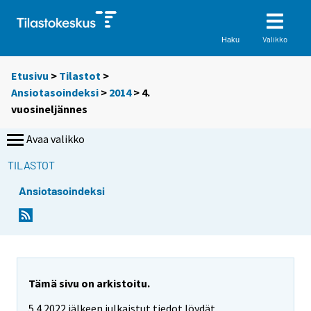
Valikko
Haku
Etusivu
>
Tilastot
>
Ansiotasoindeksi
>
2014
>
4.
vuosineljännes
Avaa valikko
TILASTOT
Ansiotasoindeksi
Tämä sivu on arkistoitu.
5.4.2022 jälkeen julkaistut tiedot löydät