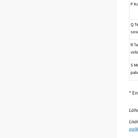
P K
Q T
sosi
R Ta
virk
S M
pal
* E
Lähd
Lisä
palk