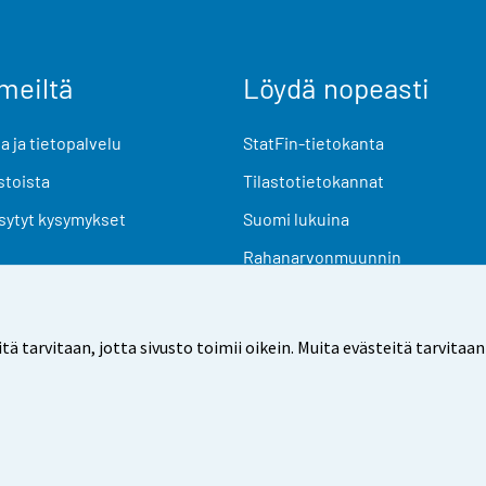
meiltä
Löydä nopeasti
 ja tietopalvelu
StatFin-tietokanta
stoista
Tilastotietokannat
sytyt kysymykset
Suomi lukuina
Rahanarvonmuunnin
Tulevat julkaisut
Tutkimusaineistot
arvitaan, jotta sivusto toimii oikein. Muita evästeitä tarvitaan
Käyttöehdot
Tietosuoja
Saavutettavuus
Tietoa sivu