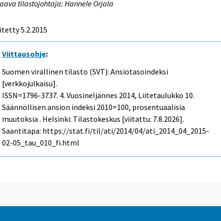
aava tilastojohtaja: Hannele Orjala
itetty 5.2.2015
Viittausohje
:
Suomen virallinen tilasto (SVT): Ansiotasoindeksi
[verkkojulkaisu].
ISSN=1796-3737.
4. Vuosineljännes
2014, Liitetaulukko 10.
Säännöllisen ansion indeksi 2010=100, prosentuaalisia
muutoksia . Helsinki: Tilastokeskus [viitattu: 7.8.2026].
Saantitapa: https://stat.fi/til/ati/2014/04/ati_2014_04_2015-
02-05_tau_010_fi.html