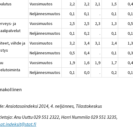
oulutus
Vuosimuutos
2,2
2,2
2,1
1,5
0,
Neljännesmuutos
0,1
0,1
.
0,1
0,
erveys- ja
Vuosimuutos
2,5
2,5
2,3
1,3
0,
aalipalvelut
Neljännesmuutos
0,1
0,2
.
0,1
0,
iteet, viihde ja
Vuosimuutos
3,2
3,4
3,1
2,4
1,
istys
Neljännesmuutos
0,5
0,4
.
0,1
0,
uu
Vuosimuutos
1,9
1,6
1,9
1,7
0,
velutoiminta
Neljännesmuutos
0,1
0,0
.
0,2
0,
nnakollinen
e: Ansiotasoindeksi 2014, 4. neljännes, Tilastokeskus
tietoja: Anu Uuttu 029 551 2322, Harri Nummila 029 551 3235,
at.indeksit@stat.fi