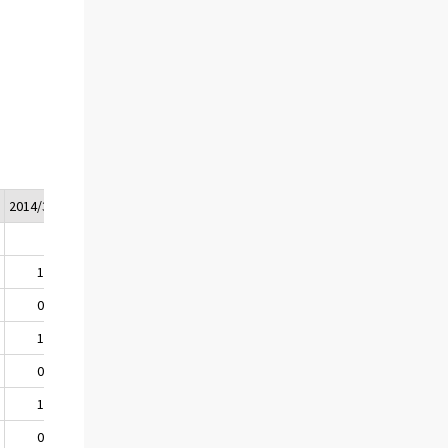
n
*
2014/3*
2014/4*
2014*
2
1,3
1,3
1,4
3
0,4
0,4
.
2
1,3
1,3
1,3
3
0,3
0,4
.
1
1,2
1,3
1,4
3
0,5
0,3
.