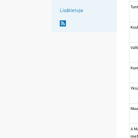
Tun
Lisätietoja
Kuu
Valt
Kun
Yksi
Muu
A Ma
met