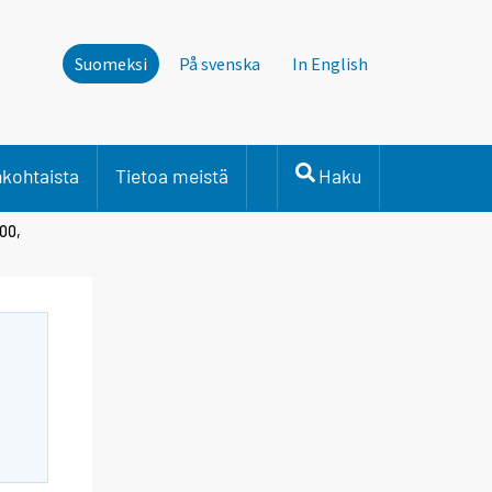
Suomeksi
På svenska
In English
nkohtaista
Tietoa meistä
Haku
100,