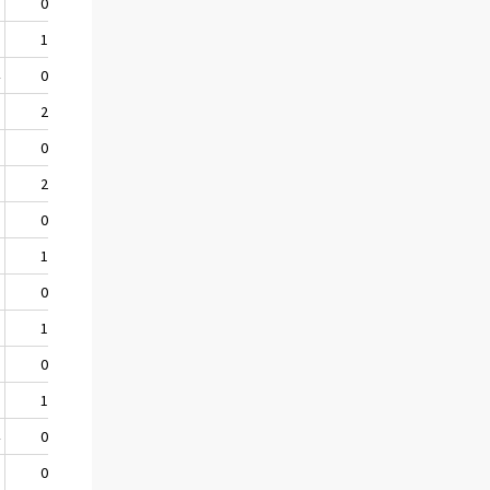
3
0,6
-0,1
.
5
1,5
1,4
1,5
4
0,3
0,5
.
8
2,7
0,8
2,3
2
0,3
0,2
.
5
2,0
1,9
1,7
5
0,6
0,2
.
2
1,0
0,8
1,3
1
0,1
0,6
.
0
1,2
1,6
1,8
3
0,4
0,6
.
5
1,4
1,5
1,5
4
0,2
0,4
.
9
0,9
1,2
1,7