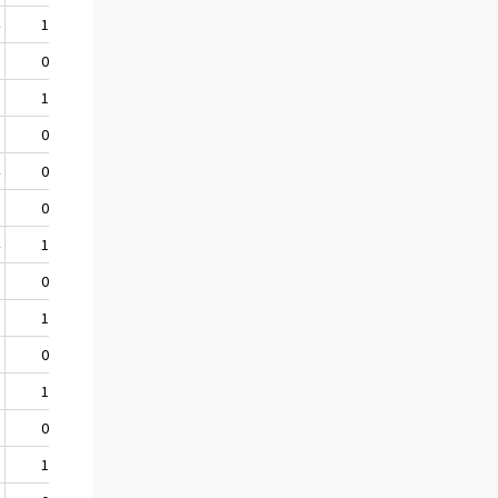
4
1,6
1,3
1,5
3
0,3
0,6
.
2
1,2
1,3
1,3
3
0,4
0,3
.
4
0,9
1,1
1,2
2
0,5
0,4
.
4
1,1
1,1
0,9
1
0,8
0,1
.
6
1,4
1,3
1,5
3
0,3
0,5
.
7
1,1
1,4
1,3
2
0,6
0,4
.
3
1,5
1,4
1,3