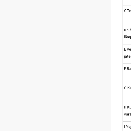
C Te
D Sä
läm
E Ve
jät
F R
G K
H Ku
vara
I Ma