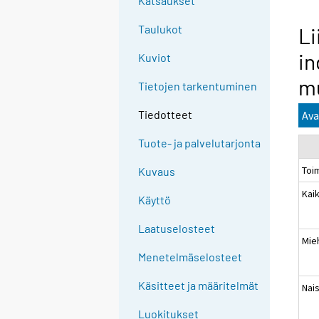
Katsaukset
Taulukot
Li
in
Kuviot
m
Tietojen tarkentuminen
Tiedotteet
Ava
Tuote- ja palvelutarjonta
Toi
Kuvaus
Kaik
Käyttö
Laatuselosteet
Mie
Menetelmäselosteet
Käsitteet ja määritelmät
Nai
Luokitukset