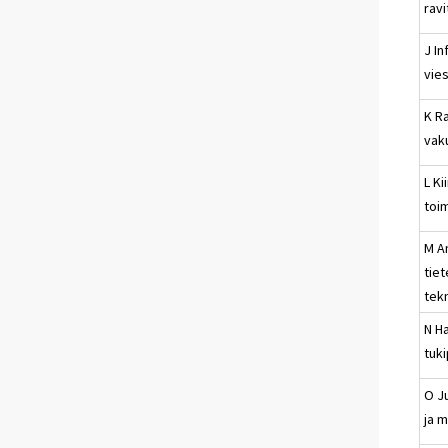
rav
J In
vies
K Ra
vak
L Ki
toi
M A
tiet
tek
N Ha
tuk
O Ju
ja 