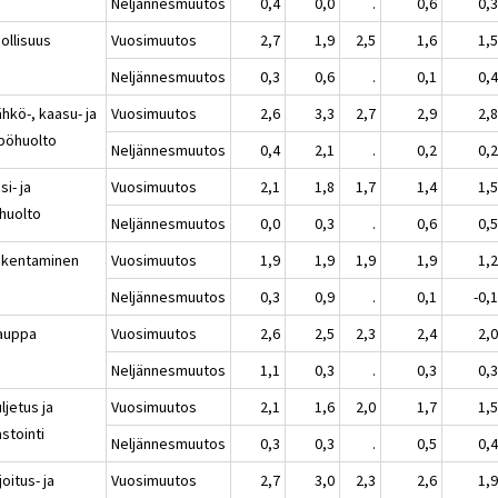
Neljännesmuutos
0,4
0,0
.
0,6
0,
ollisuus
Vuosimuutos
2,7
1,9
2,5
1,6
1,
Neljännesmuutos
0,3
0,6
.
0,1
0,
hkö-, kaasu- ja
Vuosimuutos
2,6
3,3
2,7
2,9
2,
pöhuolto
Neljännesmuutos
0,4
2,1
.
0,2
0,
si- ja
Vuosimuutos
2,1
1,8
1,7
1,4
1,
ehuolto
Neljännesmuutos
0,0
0,3
.
0,6
0,
akentaminen
Vuosimuutos
1,9
1,9
1,9
1,9
1,
Neljännesmuutos
0,3
0,9
.
0,1
-0,
auppa
Vuosimuutos
2,6
2,5
2,3
2,4
2,
Neljännesmuutos
1,1
0,3
.
0,3
0,
ljetus ja
Vuosimuutos
2,1
1,6
2,0
1,7
1,
stointi
Neljännesmuutos
0,3
0,3
.
0,5
0,
joitus- ja
Vuosimuutos
2,7
3,0
2,3
2,6
1,