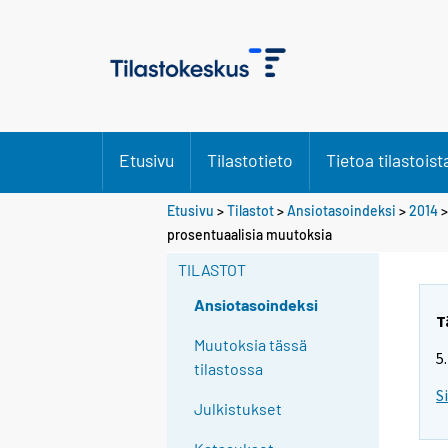
Etusivu
Tilastotieto
Tietoa tilastoist
Etusivu
>
Tilastot
>
Ansiotasoindeksi
>
2014
prosentuaalisia muutoksia
TILASTOT
Ansiotasoindeksi
T
Muutoksia tässä
5
tilastossa
S
Julkistukset