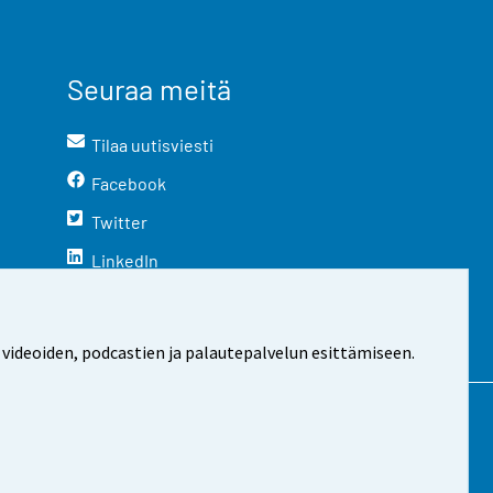
Seuraa meitä
Tilaa uutisviesti
Facebook
Twitter
LinkedIn
YouTube
Instagram
 videoiden, podcastien ja palautepalvelun esittämiseen.
stosta
Evästeasetukset