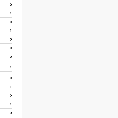
1
0,4
0,5
.
5
1,4
1,0
1,3
4
0,1
0,2
.
5
1,4
1,3
1,3
7
0,2
0,2
.
4
0,6
1,5
0,9
2
0,5
0,6
.
4
1,4
1,4
1,5
5
0,3
0,3
.
2
1,2
1,7
1,5
3
0,5
0,5
.
5
1,1
1,3
1,1
2
0,6
0,3
.