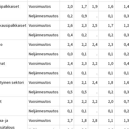
tipalkkaiset
Vuosimuutos
2,0
1,7
1,9
1,6
1,
Neljännesmuutos
0,2
0,9
.
0,1
0,
kausipalkkaiset
Vuosimuutos
2,6
2,3
2,5
1,7
1,
Neljännesmuutos
0,4
0,2
.
0,2
0,
io
Vuosimuutos
2,4
2,2
2,4
2,3
0,
Neljännesmuutos
0,0
0,1
.
0,1
0,
nat
Vuosimuutos
2,4
2,3
2,2
1,0
0,
Neljännesmuutos
0,1
0,1
.
0,1
0,
tyinen sektori
Vuosimuutos
2,6
2,1
2,4
1,8
1,
Neljännesmuutos
0,5
0,5
.
0,2
0,
t
Vuosimuutos
2,3
2,2
2,2
2,0
0,
Neljännesmuutos
0,1
0,1
.
0,1
0,
a- ja
Vuosimuutos
2,7
1,8
2,8
1,1
1,
sätalous