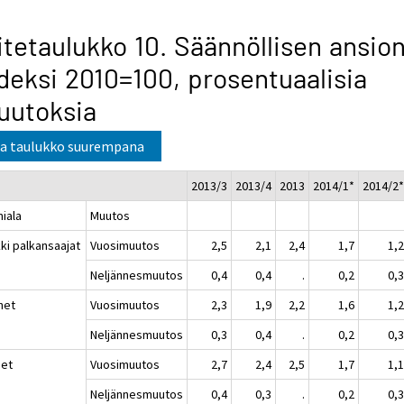
itetaulukko 10. Säännöllisen ansio
deksi 2010=100, prosentuaalisia
uutoksia
a taulukko suurempana
2013/3
2013/4
2013
2014/1*
2014/2
miala
Muutos
ki palkansaajat
Vuosimuutos
2,5
2,1
2,4
1,7
1,
Neljännesmuutos
0,4
0,4
.
0,2
0,
het
Vuosimuutos
2,3
1,9
2,2
1,6
1,
Neljännesmuutos
0,3
0,4
.
0,2
0,
set
Vuosimuutos
2,7
2,4
2,5
1,7
1,
Neljännesmuutos
0,4
0,3
.
0,2
0,