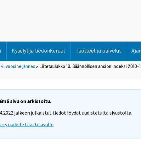
a
Kyselyt ja tiedonkeruut
Tuotteet ja palvelut
Aja
>
4. vuosineljännes
> Liitetaulukko 10. Säännöllisen ansion indeksi 2010=
ämä sivu on arkistoitu.
.4.2022 jälkeen julkaistut tiedot löydät uudistetulta sivustolta.
iirry uudelle tilastosivulle