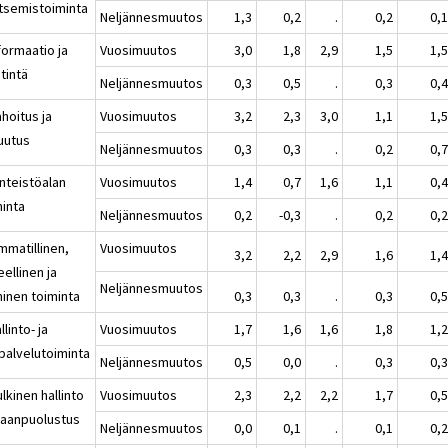
itsemistoiminta
Neljännesmuutos
1,3
0,2
.
0,2
0,
formaatio ja
Vuosimuutos
3,0
1,8
2,9
1,5
1,
tintä
Neljännesmuutos
0,3
0,5
.
0,3
0,
hoitus ja
Vuosimuutos
3,2
2,3
3,0
1,1
1,
uutus
Neljännesmuutos
0,3
0,3
.
0,2
0,
inteistöalan
Vuosimuutos
1,4
0,7
1,6
1,1
0,
minta
Neljännesmuutos
0,2
-0,3
.
0,2
0,
mmatillinen,
Vuosimuutos
3,2
2,2
2,9
1,6
1,
eellinen ja
Neljännesmuutos
ninen toiminta
0,3
0,3
.
0,3
0,
llinto- ja
Vuosimuutos
1,7
1,6
1,6
1,8
1,
ipalvelutoiminta
Neljännesmuutos
0,5
0,0
.
0,3
0,
lkinen hallinto
Vuosimuutos
2,3
2,2
2,2
1,7
0,
maanpuolustus
Neljännesmuutos
0,0
0,1
.
0,1
0,