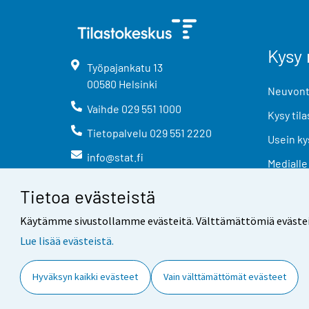
Kysy 
Työpajankatu
13
00580
Helsinki
Neuvonta
Vaihde
029 551 1000
Kysy tila
Tietopalvelu
029 551 2220
Usein ky
info@stat.fi
Medialle
Tietoa evästeistä
Käytämme sivustollamme evästeitä. Välttämättömiä evästeitä t
Lue lisää evästeistä.
Yhteystiedot
Palaute
Hyväksyn kaikki evästeet
Vain välttämättömät evästeet