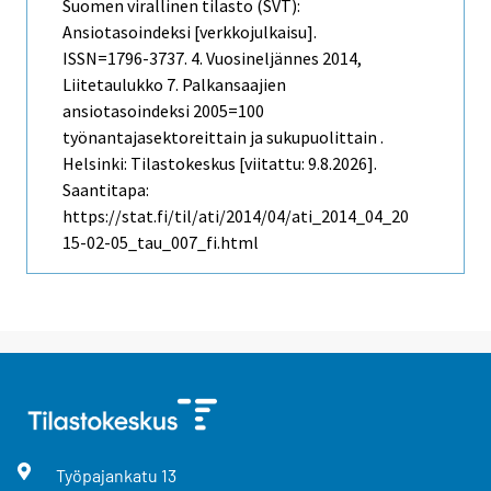
Suomen virallinen tilasto (SVT):
Ansiotasoindeksi [verkkojulkaisu].
ISSN=1796-3737.
4. Vuosineljännes
2014,
Liitetaulukko 7. Palkansaajien
ansiotasoindeksi 2005=100
työnantajasektoreittain ja sukupuolittain .
Helsinki: Tilastokeskus [viitattu: 9.8.2026].
Saantitapa:
https://stat.fi/til/ati/2014/04/ati_2014_04_20
15-02-05_tau_007_fi.html
Työpajankatu
13