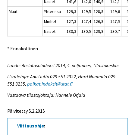
Naiset
141,6
142,0
140,9
142,1
142,
Muut
Yhteensä
129,3
129,5
128,8
129,6
130,
Miehet
127,3
127,4
126,8
127,5
127,
Naiset
130,3
130,5
129,8
130,7
131,
* Ennakollinen
Lähde: Ansiotasoindeksi 2014, 4. neljännes, Tilastokeskus
Lisätietoja: Anu Uuttu 029 551 2322, Harri Nummila 029
551 3235,
palkat.indeksit@stat.fi
Vastaava tilastojohtaja: Hannele Orjala
Päivitetty 5.2.2015
Viittausohje
: