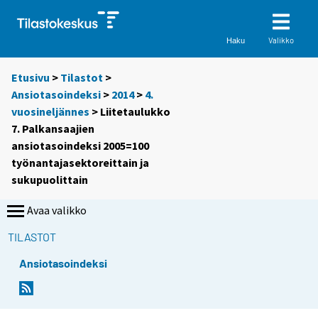
Valikko
Haku
Etusivu
>
Tilastot
>
Ansiotasoindeksi
>
2014
>
4.
vuosineljännes
> Liitetaulukko
7. Palkansaajien
ansiotasoindeksi 2005=100
työnantajasektoreittain ja
sukupuolittain
Avaa valikko
TILASTOT
Ansiotasoindeksi