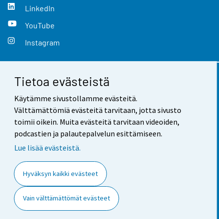
LinkedIn
YouTube
Instagram
Tietoa evästeistä
Yhteystiedot
Käytämme sivustollamme evästeitä.
Palaute
Välttämättömiä evästeitä tarvitaan, jotta sivusto
toimii oikein. Muita evästeitä tarvitaan videoiden,
Käyttöehdot
podcastien ja palautepalvelun esittämiseen.
Tietosuoja
Lue lisää evästeistä.
Saavutettavuus
Hyväksyn kaikki evästeet
Tietoa sivustosta
Vain välttämättömät evästeet
Evästeasetukset