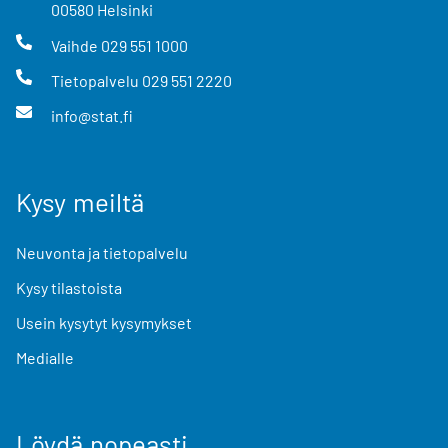
00580
Helsinki
Vaihde
029 551 1000
Tietopalvelu
029 551 2220
info@stat.fi
Kysy meiltä
Neuvonta ja tietopalvelu
Kysy tilastoista
Usein kysytyt kysymykset
Medialle
Löydä nopeasti