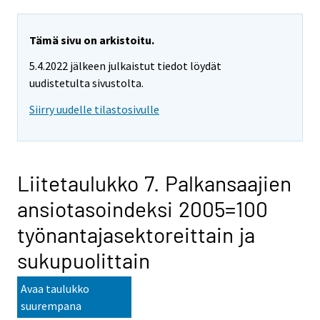
Tämä sivu on arkistoitu.
5.4.2022 jälkeen julkaistut tiedot löydät
uudistetulta sivustolta.
Siirry uudelle tilastosivulle
Liitetaulukko 7. Palkansaajien
ansiotasoindeksi 2005=100
työnantajasektoreittain ja
sukupuolittain
Avaa taulukko
suurempana