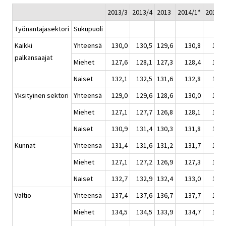
2013/3
2013/4
2013
2014/1*
2014/2
Työnantajasektori
Sukupuoli
Kaikki
Yhteensä
130,0
130,5
129,6
130,8
131,
palkansaajat
Miehet
127,6
128,1
127,3
128,4
128,
Naiset
132,1
132,5
131,6
132,8
133,
Yksityinen sektori
Yhteensä
129,0
129,6
128,6
130,0
130,
Miehet
127,1
127,7
126,8
128,1
128,
Naiset
130,9
131,4
130,3
131,8
132,
Kunnat
Yhteensä
131,4
131,6
131,2
131,7
131,
Miehet
127,1
127,2
126,9
127,3
127,
Naiset
132,7
132,9
132,4
133,0
133,
Valtio
Yhteensä
137,4
137,6
136,7
137,7
138,
Miehet
134,5
134,5
133,9
134,7
134,