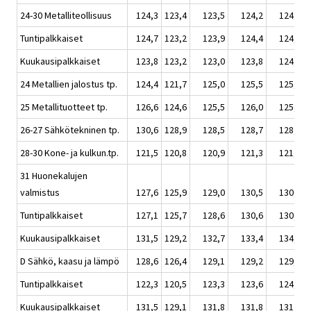
24-30 Metalliteollisuus
124,3
123,4
123,5
124,2
124,5
Tuntipalkkaiset
124,7
123,2
123,9
124,4
124,1
Kuukausipalkkaiset
123,8
123,2
123,0
123,8
124,3
24 Metallien jalostus tp.
124,4
121,7
125,0
125,5
125,2
25 Metallituotteet tp.
126,6
124,6
125,5
126,0
125,8
26-27 Sähkötekninen tp.
130,6
128,9
128,5
128,7
128,3
28-30 Kone- ja kulkun.tp.
121,5
120,8
120,9
121,3
121,1
31 Huonekalujen
valmistus
127,6
125,9
129,0
130,5
130,9
Tuntipalkkaiset
127,1
125,7
128,6
130,6
130,7
Kuukausipalkkaiset
131,5
129,2
132,7
133,4
134,1
D Sähkö, kaasu ja lämpö
128,6
126,4
129,1
129,2
129,4
Tuntipalkkaiset
122,3
120,5
123,3
123,6
124,2
Kuukausipalkkaiset
131,5
129,1
131,8
131,8
131,9