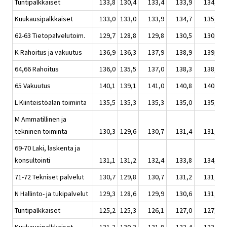
Tuntipalkkaiset
133,8
130,4
133,4
133,9
134,7
Kuukausipalkkaiset
133,0
133,0
133,9
134,7
135,2
62-63 Tietopalvelutoim.
129,7
128,8
129,8
130,5
130,7
K Rahoitus ja vakuutus
136,9
136,3
137,9
138,9
139,1
64,66 Rahoitus
136,0
135,5
137,0
138,3
138,9
65 Vakuutus
140,1
139,1
141,0
140,8
140,1
L Kiinteistöalan toiminta
135,5
135,3
135,3
135,0
135,0
M Ammatillinen ja
tekninen toiminta
130,3
129,6
130,7
131,4
131,9
69-70 Laki, laskenta ja
konsultointi
131,1
131,2
132,4
133,8
134,5
71-72 Tekniset palvelut
130,7
129,8
130,7
131,2
131,5
N Hallinto- ja tukipalvelut
129,3
128,6
129,9
130,6
131,4
Tuntipalkkaiset
125,2
125,3
126,1
127,0
127,5