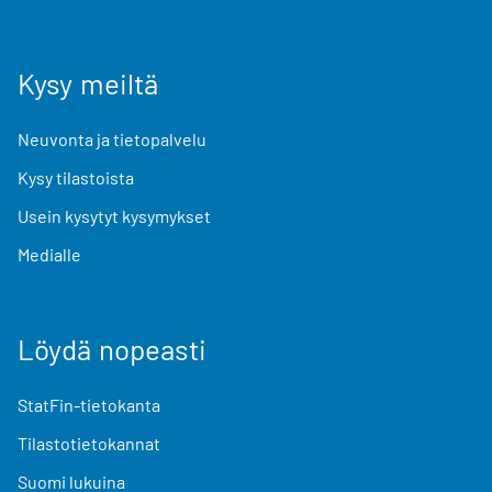
Kysy meiltä
Neuvonta ja tietopalvelu
Kysy tilastoista
Usein kysytyt kysymykset
Medialle
Löydä nopeasti
StatFin-tietokanta
Tilastotietokannat
Suomi lukuina