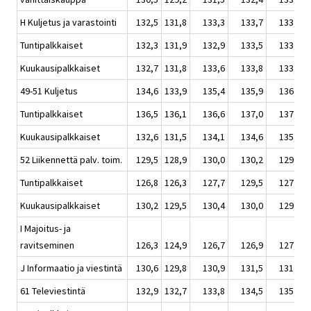
H Kuljetus ja varastointi
132,5
131,8
133,3
133,7
133,8
Tuntipalkkaiset
132,3
131,9
132,9
133,5
133,8
Kuukausipalkkaiset
132,7
131,8
133,6
133,8
133,9
49-51 Kuljetus
134,6
133,9
135,4
135,9
136,6
Tuntipalkkaiset
136,5
136,1
136,6
137,0
137,7
Kuukausipalkkaiset
132,6
131,5
134,1
134,6
135,2
52 Liikennettä palv. toim.
129,5
128,9
130,0
130,2
129,1
Tuntipalkkaiset
126,8
126,3
127,7
129,5
127,5
Kuukausipalkkaiset
130,2
129,5
130,4
130,0
129,3
I Majoitus- ja
ravitseminen
126,3
124,9
126,7
126,9
127,5
J Informaatio ja viestintä
130,6
129,8
130,9
131,5
131,8
61 Televiestintä
132,9
132,7
133,8
134,5
135,0