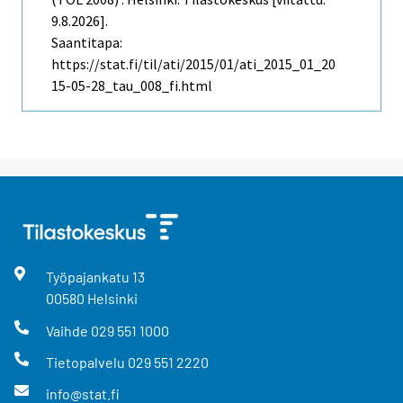
9.8.2026].
Saantitapa:
https://stat.fi/til/ati/2015/01/ati_2015_01_20
15-05-28_tau_008_fi.html
Työpajankatu
13
00580
Helsinki
Vaihde
029 551 1000
Tietopalvelu
029 551 2220
info@stat.fi