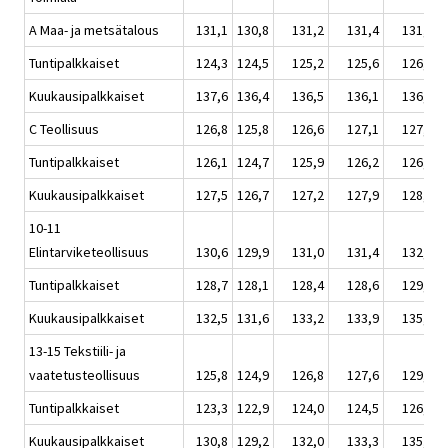
A Maa- ja metsätalous
131,1
130,8
131,2
131,4
131,9
Tuntipalkkaiset
124,3
124,5
125,2
125,6
126,3
Kuukausipalkkaiset
137,6
136,4
136,5
136,1
136,3
C Teollisuus
126,8
125,8
126,6
127,1
127,5
Tuntipalkkaiset
126,1
124,7
125,9
126,2
126,4
Kuukausipalkkaiset
127,5
126,7
127,2
127,9
128,5
10-11
Elintarviketeollisuus
130,6
129,9
131,0
131,4
132,3
Tuntipalkkaiset
128,7
128,1
128,4
128,6
129,3
Kuukausipalkkaiset
132,5
131,6
133,2
133,9
135,0
13-15 Tekstiili- ja
vaatetusteollisuus
125,8
124,9
126,8
127,6
129,2
Tuntipalkkaiset
123,3
122,9
124,0
124,5
126,1
Kuukausipalkkaiset
130,8
129,2
132,0
133,3
135,1