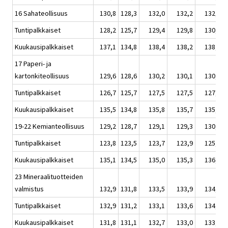
16 Sahateollisuus
130,8
128,3
132,0
132,2
132,7
Tuntipalkkaiset
128,2
125,7
129,4
129,8
130,5
Kuukausipalkkaiset
137,1
134,8
138,4
138,2
138,0
17 Paperi- ja
kartonkiteollisuus
129,6
128,6
130,2
130,1
130,2
Tuntipalkkaiset
126,7
125,7
127,5
127,5
127,6
Kuukausipalkkaiset
135,5
134,8
135,8
135,7
135,5
19-22 Kemianteollisuus
129,2
128,7
129,1
129,3
130,3
Tuntipalkkaiset
123,8
123,5
123,7
123,9
125,0
Kuukausipalkkaiset
135,1
134,5
135,0
135,3
136,2
23 Mineraalituotteiden
valmistus
132,9
131,8
133,5
133,9
134,4
Tuntipalkkaiset
132,9
131,2
133,1
133,6
134,2
Kuukausipalkkaiset
131,8
131,1
132,7
133,0
133,4