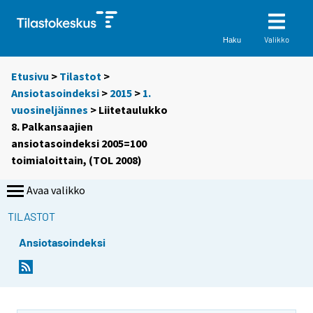
Valikko
Haku
Etusivu
>
Tilastot
>
Ansiotasoindeksi
>
2015
>
1.
vuosineljännes
> Liitetaulukko
8. Palkansaajien
ansiotasoindeksi 2005=100
toimialoittain, (TOL 2008)
Avaa valikko
TILASTOT
Ansiotasoindeksi