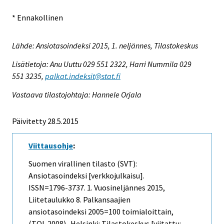
* Ennakollinen
Lähde: Ansiotasoindeksi 2015, 1. neljännes, Tilastokeskus
Lisätietoja: Anu Uuttu 029 551 2322, Harri Nummila 029
551 3235,
palkat.indeksit@stat.fi
Vastaava tilastojohtaja: Hannele Orjala
Päivitetty 28.5.2015
Viittausohje
:
Suomen virallinen tilasto (SVT):
Ansiotasoindeksi [verkkojulkaisu].
ISSN=1796-3737.
1. Vuosineljännes
2015,
Liitetaulukko 8. Palkansaajien
ansiotasoindeksi 2005=100 toimialoittain,
(TOL 2008) . Helsinki: Tilastokeskus [viitattu: