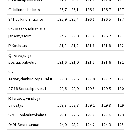
Kuukausipalkkaiset
131,2
130,3
131,8
132,4
133,3
O Julkinen hallinto
135,7
135,1
136,1
136,7
137,8
841 Julkinen hallinto
135,9
135,4
136,1
136,5
137,5
842 Maanpuolustus ja
järjestystoimi
134,7
133,9
135,4
136,2
137,4
P Koulutus
131,8
131,2
131,8
131,8
132,4
Q Terveys- ja
sosiaalipalvelut
131,6
131,0
131,5
131,6
132,6
86
Terveydenhuoltopalvelut
133,0
132,6
133,0
133,2
134,2
87-88 Sosiaalipalvelut
129,6
128,9
129,5
129,5
130,5
R Taiteet, viihde ja
virkistys
128,8
127,7
129,2
129,3
129,7
S Muu palvelutoiminta
128,1
127,6
128,4
128,6
129,5
9491 Seurakunnat
124,0
123,2
124,2
124,3
125,1