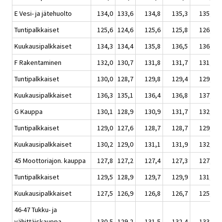
E Vesi- ja jätehuolto
134,0
133,6
134,8
135,3
135,8
Tuntipalkkaiset
125,6
124,6
125,6
125,8
126,5
Kuukausipalkkaiset
134,3
134,4
135,8
136,5
136,9
F Rakentaminen
132,0
130,7
131,8
131,7
131,9
Tuntipalkkaiset
130,0
128,7
129,8
129,4
129,4
Kuukausipalkkaiset
136,3
135,1
136,4
136,8
137,4
G Kauppa
130,1
128,9
130,9
131,7
132,6
Tuntipalkkaiset
129,0
127,6
128,7
128,7
129,7
Kuukausipalkkaiset
130,2
129,0
131,1
131,9
132,8
45 Moottoriajon. kauppa
127,8
127,2
127,4
127,3
127,1
Tuntipalkkaiset
129,5
128,9
129,7
129,9
131,2
Kuukausipalkkaiset
127,5
126,9
126,8
126,7
125,8
46-47 Tukku- ja
vähittäiskauppa
130,5
129,2
131,5
132,4
133,5