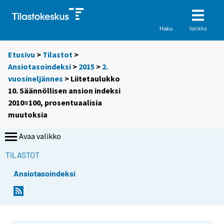
Valikko
Haku
Etusivu
>
Tilastot
>
Ansiotasoindeksi
>
2015
>
2.
vuosineljännes
> Liitetaulukko
10. Säännöllisen ansion indeksi
2010=100, prosentuaalisia
muutoksia
Avaa valikko
TILASTOT
Ansiotasoindeksi