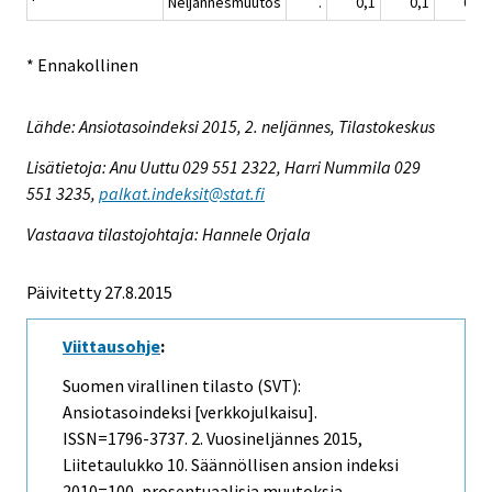
Neljännesmuutos
.
0,1
0,1
0,7
* Ennakollinen
Lähde: Ansiotasoindeksi 2015, 2. neljännes, Tilastokeskus
Lisätietoja: Anu Uuttu 029 551 2322, Harri Nummila 029
551 3235,
palkat.indeksit@stat.fi
Vastaava tilastojohtaja: Hannele Orjala
Päivitetty 27.8.2015
Viittausohje
:
Suomen virallinen tilasto (SVT):
Ansiotasoindeksi [verkkojulkaisu].
ISSN=1796-3737.
2. Vuosineljännes
2015,
Liitetaulukko 10. Säännöllisen ansion indeksi
2010=100, prosentuaalisia muutoksia .