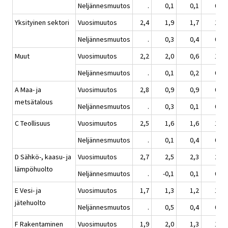
Neljännesmuutos
.
0,1
0,1
0,7
Yksityinen sektori
Vuosimuutos
2,4
1,9
1,7
1,6
Neljännesmuutos
.
0,3
0,4
0,4
Muut
Vuosimuutos
2,2
2,0
0,6
1,1
Neljännesmuutos
.
0,1
0,2
0,6
A Maa- ja
Vuosimuutos
2,8
0,9
0,9
0,9
metsätalous
Neljännesmuutos
.
0,3
0,1
0,4
C Teollisuus
Vuosimuutos
2,5
1,6
1,6
1,6
Neljännesmuutos
.
0,1
0,4
0,4
D Sähkö-, kaasu- ja
Vuosimuutos
2,7
2,5
2,3
2,1
lämpöhuolto
Neljännesmuutos
.
-0,1
0,1
0,1
E Vesi- ja
Vuosimuutos
1,7
1,3
1,2
1,6
jätehuolto
Neljännesmuutos
.
0,5
0,4
0,4
F Rakentaminen
Vuosimuutos
1,9
2,0
1,3
1,1