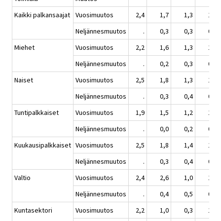
Kaikki palkansaajat
Vuosimuutos
2,4
1,7
1,3
1,4
Neljännesmuutos
.
0,3
0,3
0,5
Miehet
Vuosimuutos
2,2
1,6
1,3
1,3
Neljännesmuutos
.
0,2
0,3
0,3
Naiset
Vuosimuutos
2,5
1,8
1,3
1,5
Neljännesmuutos
.
0,3
0,4
0,6
Tuntipalkkaiset
Vuosimuutos
1,9
1,5
1,2
1,2
Neljännesmuutos
.
0,0
0,2
0,2
Kuukausipalkkaiset
Vuosimuutos
2,5
1,8
1,4
1,5
Neljännesmuutos
.
0,3
0,4
0,5
Valtio
Vuosimuutos
2,4
2,6
1,0
1,8
Neljännesmuutos
.
0,4
0,5
0,7
Kuntasektori
Vuosimuutos
2,2
1,0
0,3
1,0