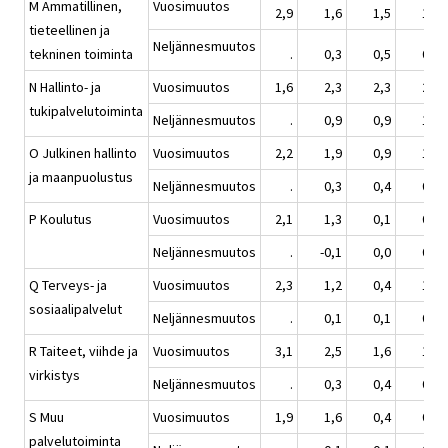
M Ammatillinen,
Vuosimuutos
2,9
1,6
1,5
1,5
tieteellinen ja
Neljännesmuutos
tekninen toiminta
.
0,3
0,5
0,4
N Hallinto- ja
Vuosimuutos
1,6
2,3
2,3
2,8
tukipalvelutoiminta
Neljännesmuutos
.
0,9
0,9
1,0
O Julkinen hallinto
Vuosimuutos
2,2
1,9
0,9
1,7
ja maanpuolustus
Neljännesmuutos
.
0,3
0,4
0,8
P Koulutus
Vuosimuutos
2,1
1,3
0,1
0,4
Neljännesmuutos
.
-0,1
0,0
0,4
Q Terveys- ja
Vuosimuutos
2,3
1,2
0,4
1,1
sosiaalipalvelut
Neljännesmuutos
.
0,1
0,1
0,7
R Taiteet, viihde ja
Vuosimuutos
3,1
2,5
1,6
1,7
virkistys
Neljännesmuutos
.
0,3
0,4
0,6
S Muu
Vuosimuutos
1,9
1,6
0,4
0,9
palvelutoiminta