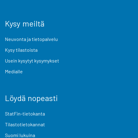
Kysy meiltä
Neuvonta ja tietopalvelu
Kysy tilastoista
Usein kysytyt kysymykset
Medialle
Löydä nopeasti
StatFin-tietokanta
Tilastotietokannat
Suomi lukuina