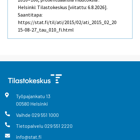
Helsinki: Tilastokeskus [viitattu: 6.8.2026].
Saantitapa:
https://stat.fi/til/ati/2015/02/ati_2015_02_20
15-08-27_tau_010_fi.html
Työpajankatu
13
00580
Helsinki
Vaihde
029 551 1000
Tietopalvelu
029 551 2220
info@stat.fi