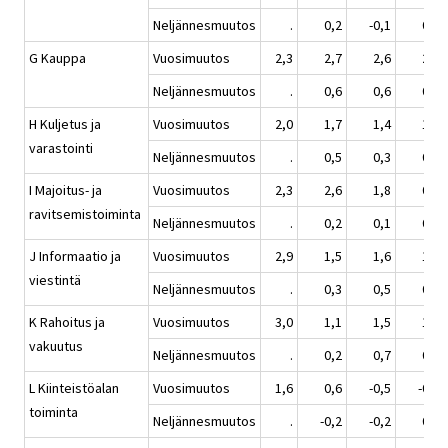
Neljännesmuutos
.
0,2
-0,1
0,2
G Kauppa
Vuosimuutos
2,3
2,7
2,6
2,1
Neljännesmuutos
.
0,6
0,6
0,7
H Kuljetus ja
Vuosimuutos
2,0
1,7
1,4
1,3
varastointi
Neljännesmuutos
.
0,5
0,3
0,1
I Majoitus- ja
Vuosimuutos
2,3
2,6
1,8
0,9
ravitsemistoiminta
Neljännesmuutos
.
0,2
0,1
0,4
J Informaatio ja
Vuosimuutos
2,9
1,5
1,6
1,5
viestintä
Neljännesmuutos
.
0,3
0,5
0,2
K Rahoitus ja
Vuosimuutos
3,0
1,1
1,5
1,4
vakuutus
Neljännesmuutos
.
0,2
0,7
0,2
L Kiinteistöalan
Vuosimuutos
1,6
0,6
-0,5
-0,8
toiminta
Neljännesmuutos
.
-0,2
-0,2
0,0