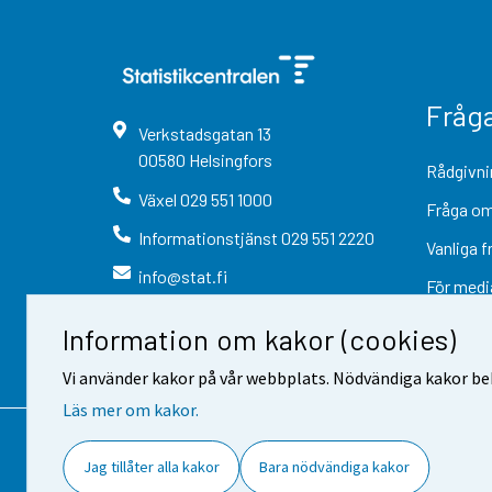
Fråg
Verkstadsgatan
13
00580
Helsingfors
Rådgivni
Växel
029 551 1000
Fråga om
Informationstjänst
029 551 2220
Vanliga f
info@stat.fi
För medi
Information om kakor (cookies)
Vi använder kakor på vår webbplats. Nödvändiga kakor beh
Läs mer om kakor.
Kontaktinformation
Respons
Jag tillåter alla kakor
Bara nödvändiga kakor