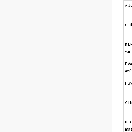
A J
C Ti
D El
vär
E V
avfa
F B
G H
H T
mag