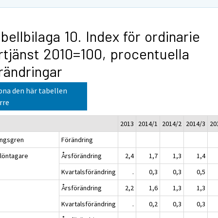
bellbilaga 10. Index för ordinarie
rtjänst 2010=100, procentuella
rändringar
na den här tabellen
rre
2013
2014/1
2014/2
2014/3
20
ingsgren
Förändring
 löntagare
Årsförändring
2,4
1,7
1,3
1,4
Kvartalsförändring
.
0,3
0,3
0,5
n
Årsförändring
2,2
1,6
1,3
1,3
Kvartalsförändring
.
0,2
0,3
0,3