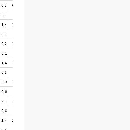
0,5
0,8
0,8
0,7
-0,3
.
0,6
0,0
1,4
1,6
1,3
1,1
0,5
.
0,0
0,3
0,2
1,8
0,7
1,0
0,2
.
0,3
0,4
1,4
1,4
0,9
0,9
0,1
.
0,1
0,4
0,9
1,3
0,9
0,7
0,6
.
0,2
-0,2
2,5
2,5
1,9
1,6
0,6
.
0,0
0,2
1,4
1,4
1,0
1,0
0,4
.
0,1
0,3