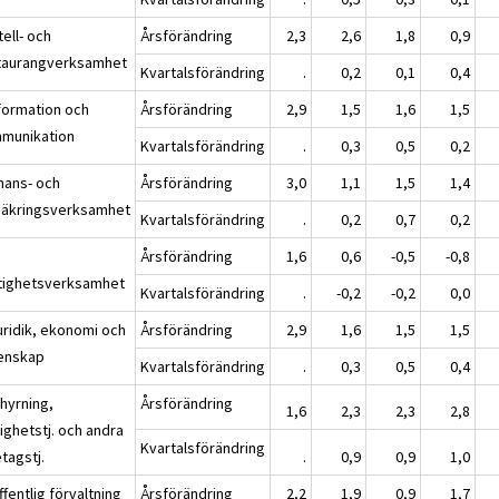
tell- och
Årsförändring
2,3
2,6
1,8
0,9
taurangverksamhet
Kvartalsförändring
.
0,2
0,1
0,4
nformation och
Årsförändring
2,9
1,5
1,6
1,5
munikation
Kvartalsförändring
.
0,3
0,5
0,2
inans- och
Årsförändring
3,0
1,1
1,5
1,4
säkringsverksamhet
Kvartalsförändring
.
0,2
0,7
0,2
Årsförändring
1,6
0,6
-0,5
-0,8
tighetsverksamhet
Kvartalsförändring
.
-0,2
-0,2
0,0
uridik, ekonomi och
Årsförändring
2,9
1,6
1,5
1,5
enskap
Kvartalsförändring
.
0,3
0,5
0,4
thyrning,
Årsförändring
1,6
2,3
2,3
2,8
ighetstj. och andra
Kvartalsförändring
tagstj.
.
0,9
0,9
1,0
fentlig förvaltning
Årsförändring
2,2
1,9
0,9
1,7