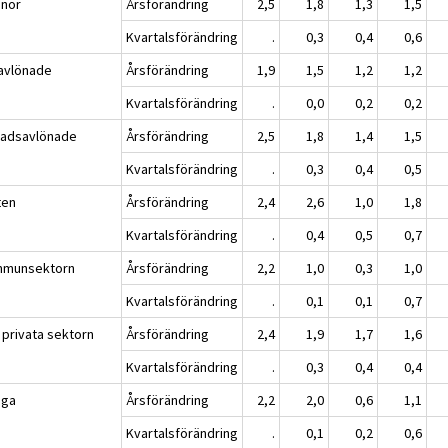
nnor
Årsförändring
2,5
1,8
1,3
1,5
Kvartalsförändring
.
0,3
0,4
0,6
avlönade
Årsförändring
1,9
1,5
1,2
1,2
Kvartalsförändring
.
0,0
0,2
0,2
adsavlönade
Årsförändring
2,5
1,8
1,4
1,5
Kvartalsförändring
.
0,3
0,4
0,5
ten
Årsförändring
2,4
2,6
1,0
1,8
Kvartalsförändring
.
0,4
0,5
0,7
munsektorn
Årsförändring
2,2
1,0
0,3
1,0
Kvartalsförändring
.
0,1
0,1
0,7
 privata sektorn
Årsförändring
2,4
1,9
1,7
1,6
Kvartalsförändring
.
0,3
0,4
0,4
iga
Årsförändring
2,2
2,0
0,6
1,1
Kvartalsförändring
.
0,1
0,2
0,6