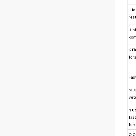
I Ho
res
J I
kom
K F
för
L
Fas
M J
vet
N U
fast
före
O Of