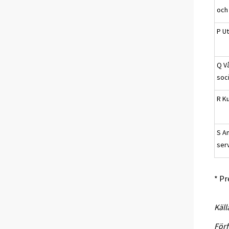
och
P Ut
Q V
soci
R Ku
S A
ser
* Pr
Käll
Förf