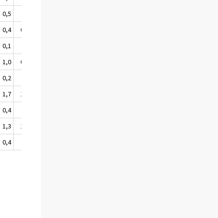
0,5
.
0,1
0,2
0,4
0,5
0,5
0,7
0,1
.
0,1
0,1
1,0
0,9
1,1
1,1
0,2
.
0,1
0,1
1,7
1,9
1,5
1,3
0,4
.
0,1
0,2
1,3
1,1
1,4
1,4
0,4
.
0,2
0,1