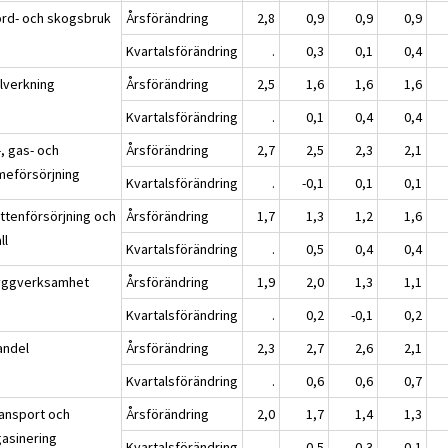
ord- och skogsbruk
Årsförändring
2,8
0,9
0,9
0,9
Kvartalsförändring
.
0,3
0,1
0,4
llverkning
Årsförändring
2,5
1,6
1,6
1,6
Kvartalsförändring
.
0,1
0,4
0,4
-, gas- och
Årsförändring
2,7
2,5
2,3
2,1
meförsörjning
Kvartalsförändring
.
-0,1
0,1
0,1
attenförsörjning och
Årsförändring
1,7
1,3
1,2
1,6
ll
Kvartalsförändring
.
0,5
0,4
0,4
yggverksamhet
Årsförändring
1,9
2,0
1,3
1,1
Kvartalsförändring
.
0,2
-0,1
0,2
andel
Årsförändring
2,3
2,7
2,6
2,1
Kvartalsförändring
.
0,6
0,6
0,7
ransport och
Årsförändring
2,0
1,7
1,4
1,3
asinering
Kvartalsförändring
.
0,5
0,3
0,1