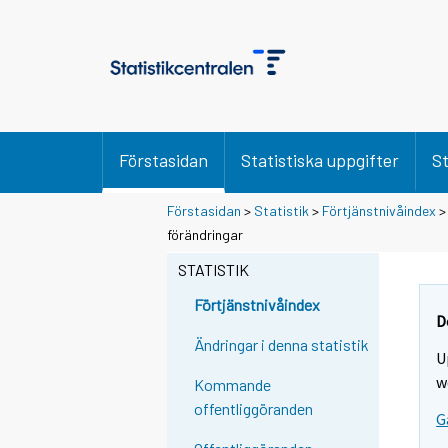
Förstasidan
Statistiska uppgifter
St
Förstasidan
>
Statistik
>
Förtjänstnivåindex
förändringar
STATISTIK
Förtjänstnivåindex
D
Ändringar i denna statistik
U
w
Kommande
offentliggöranden
G