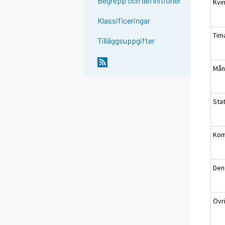
Begrepp och definitioner
Kvi
Klassificeringar
Tim
Tilläggsuppgifter
Mån
Sta
Kom
Den
Övr