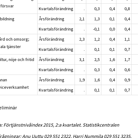
 försvar
Kvartalsförändring
.
0,3
0,4
0,8
bildning
Årsförändring
2,1
1,3
0,1
0,4
Kvartalsförändring
.
-0,1
0,0
0,4
ård och omsorg;
Årsförändring
2,3
1,2
0,4
1,1
ala tjänster
Kvartalsförändring
.
0,1
0,1
0,7
ltur, nöje och fritid
Årsförändring
3,1
2,5
1,6
1,7
Kvartalsförändring
.
0,3
0,4
0,6
nnan
Årsförändring
1,9
1,6
0,4
0,9
viceverksamhet
Kvartalsförändring
.
0,1
0,1
0,7
eliminär
a: Förtjänstnivåindex 2015, 2:a kvartalet. Statistikcentralen
rågningar: Anu Uuttu 029 551 2322, Harri Nummila 029 551 3235,