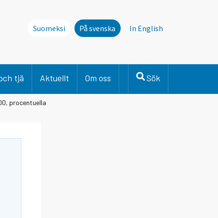
Suomeksi
På svenska
In English
och tjä
Aktuellt
Om oss
Sök
100, procentuella