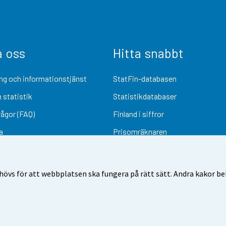
a oss
Hitta snabbt
ng och informationstjänst
StatFin-databasen
 statistik
Statistikdatabaser
rågor (FAQ)
Finland i siffror
a
Prisomräknaren
Kommande publiceringar
Undersökningsmaterial
övs för att webbplatsen ska fungera på rätt sätt. Andra kakor behö
Användarvillkor
Dataskydd
Tillgänglighet
Information om