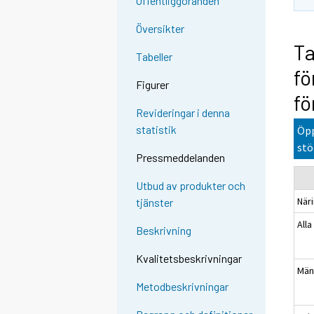
Offentliggöranden
Översikter
Ta
Tabeller
fö
Figurer
fö
Revideringar i denna
statistik
Öpp
stö
Pressmeddelanden
Utbud av produkter och
När
tjänster
Alla
Beskrivning
Kvalitetsbeskrivningar
Mä
Metodbeskrivningar