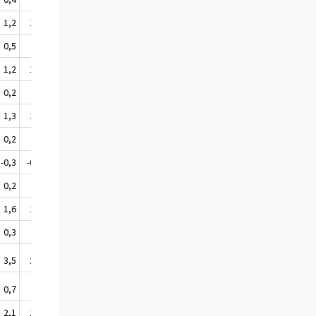
1,2
1,6
1,0
1,1
0,5
.
0,0
0,1
1,2
1,4
1,0
0,9
0,2
.
0,2
0,4
1,3
1,3
1,3
1,2
0,2
.
0,2
0,6
-0,3
-0,3
0,0
0,4
0,2
.
0,0
0,2
1,6
1,5
1,5
1,3
0,3
.
0,3
0,4
3,5
2,7
2,9
2,3
0,7
.
0,3
0,2
2,1
1,6
1,8
1,6